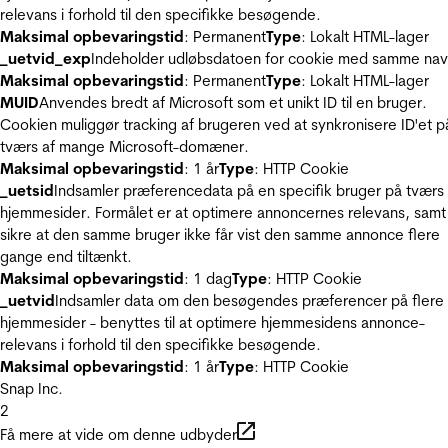
relevans i forhold til den specifikke besøgende.
Maksimal opbevaringstid
: Permanent
Type
: Lokalt HTML-lager
_uetvid_exp
Indeholder udløbsdatoen for cookie med samme nav
Maksimal opbevaringstid
: Permanent
Type
: Lokalt HTML-lager
MUID
Anvendes bredt af Microsoft som et unikt ID til en bruger.
Cookien muliggør tracking af brugeren ved at synkronisere ID'et p
tværs af mange Microsoft-domæner.
Maksimal opbevaringstid
: 1 år
Type
: HTTP Cookie
_uetsid
Indsamler præferencedata på en specifik bruger på tværs 
hjemmesider. Formålet er at optimere annoncernes relevans, samt
sikre at den samme bruger ikke får vist den samme annonce flere
gange end tiltænkt.
Maksimal opbevaringstid
: 1 dag
Type
: HTTP Cookie
_uetvid
Indsamler data om den besøgendes præferencer på flere
hjemmesider - benyttes til at optimere hjemmesidens annonce-
relevans i forhold til den specifikke besøgende.
Maksimal opbevaringstid
: 1 år
Type
: HTTP Cookie
Snap Inc.
2
Få mere at vide om denne udbyder