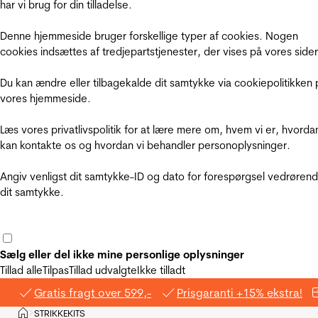
har vi brug for din tilladelse.
Denne hjemmeside bruger forskellige typer af cookies. Nogen
cookies indsættes af tredjepartstjenester, der vises på vores sider
Du kan ændre eller tilbagekalde dit samtykke via cookiepolitikken 
vores hjemmeside.
Læs vores privatlivspolitik for at lære mere om, hvem vi er, hvorda
kan kontakte os og hvordan vi behandler personoplysninger.
Angiv venligst dit samtykke-ID og dato for forespørgsel vedrøren
dit samtykke.
Sælg eller del ikke mine personlige oplysninger
Tillad alle
Tilpas
Tillad udvalgte
Ikke tilladt
Gratis fragt over 599,-
Prisgaranti +15% ekstra!
Hjem
STRIKKEKITS
>