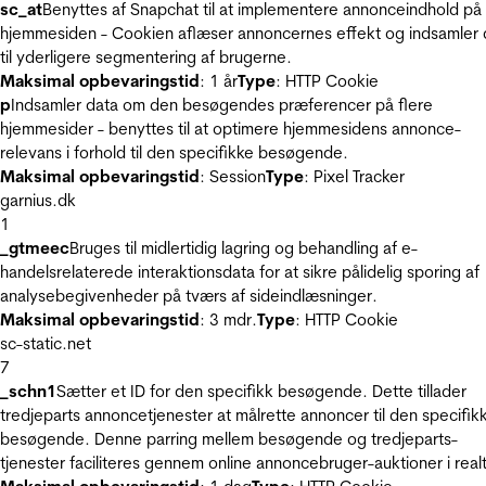
sc_at
Benyttes af Snapchat til at implementere annonceindhold på
hjemmesiden - Cookien aflæser annoncernes effekt og indsamler 
til yderligere segmentering af brugerne.
Maksimal opbevaringstid
: 1 år
Type
: HTTP Cookie
p
Indsamler data om den besøgendes præferencer på flere
hjemmesider - benyttes til at optimere hjemmesidens annonce-
relevans i forhold til den specifikke besøgende.
Maksimal opbevaringstid
: Session
Type
: Pixel Tracker
garnius.dk
1
_gtmeec
Bruges til midlertidig lagring og behandling af e-
handelsrelaterede interaktionsdata for at sikre pålidelig sporing af
analysebegivenheder på tværs af sideindlæsninger.
Maksimal opbevaringstid
: 3 mdr.
Type
: HTTP Cookie
sc-static.net
7
_schn1
Sætter et ID for den specifikk besøgende. Dette tillader
tredjeparts annoncetjenester at målrette annoncer til den specifik
besøgende. Denne parring mellem besøgende og tredjeparts-
tjenester faciliteres gennem online annoncebruger-auktioner i realt