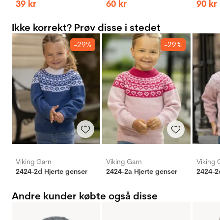
39
kr
60
kr
90
kr
Ikke korrekt? Prøv disse i stedet
-29%
-29%
Viking Garn
Viking Garn
Viking 
2424-2d Hjerte genser
2424-2a Hjerte genser
2424-2
Andre kunder købte også disse