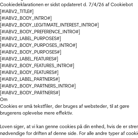
Cookiedeklarationen er sidst opdateret d. 7/4/26 af
Cookiebot
[#IABV2_TITLE#]
[#IABV2_BODY_INTRO#]
[#IABV2_BODY_LEGITIMATE_INTEREST_INTRO#]
[#IABV2_BODY_PREFERENCE_INTRO#]
[#IABV2_LABEL_PURPOSES#]
[#IABV2_BODY_PURPOSES_INTRO#]
[#IABV2_BODY_PURPOSES#]
[#IABV2_LABEL_FEATURES#]
[#IABV2_BODY_FEATURES_INTRO#]
[#IABV2_BODY_FEATURES#]
[#IABV2_LABEL_PARTNERS#]
[#IABV2_BODY_PARTNERS_INTRO#]
[#IABV2_BODY_PARTNERS#]
Om
Cookies er små tekstfiler, der bruges af websteder, til at gøre
brugerens oplevelse mere effektiv.
Loven siger, at vi kan genne cookies på din enhed, hvis de er stre
nødvendige for driften af denne side. For alle andre typer af cooki