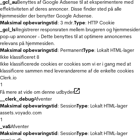
_gcl_au
Benyttes af Google Adsense til at eksperimentere med
effektiviteten af deres annoncer. Disse finder sted på alle
hjemmesider der benytter Google Adsense.
Maksimal opbevaringstid
: 3 mdr.
Type
: HTTP Cookie
_gcl_ls
Registrerer responsraten mellem brugeren og hjemmeside
pop-up annoncer - Dette benyttes til at optimere annoncernes
relevans på hjemmesiden.
Maksimal opbevaringstid
: Permanent
Type
: Lokalt HTML-lager
Ikke klassificeret
8
Ikke klassificerede cookies er cookies som vi er i gang med at
klassificere sammen med leverandørerne af de enkelte cookies
Clerk.io
1
Få mere at vide om denne udbyder
__clerk_debug
Afventer
Maksimal opbevaringstid
: Session
Type
: Lokalt HTML-lager
assets.voyado.com
1
_vaS
Afventer
Maksimal opbevaringstid
: Session
Type
: Lokalt HTML-lager