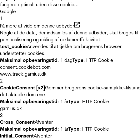
fungere optimalt uden disse cookies.
Google
1
Få mere at vide om denne udbyder
Nogle af de data, der indsamles af denne udbyder, skal bruges til
personalisering og måling af reklameeffektivitet.
test_cookie
Anvendes til at tjekke om brugerens browser
understøtter cookies.
Maksimal opbevaringstid
: 1 dag
Type
: HTTP Cookie
consent.cookiebot.com
www.track.garnius.dk
2
CookieConsent [x2]
Gemmer brugerens cookie-samtykke-tilstand
det aktuelle domæne.
Maksimal opbevaringstid
: 1 år
Type
: HTTP Cookie
garnius.dk
2
Cross_Consent
Afventer
Maksimal opbevaringstid
: 1 år
Type
: HTTP Cookie
Initial_Consent
Afventer