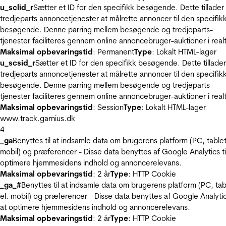
u_sclid_r
Sætter et ID for den specifikk besøgende. Dette tillader
tredjeparts annoncetjenester at målrette annoncer til den specifik
besøgende. Denne parring mellem besøgende og tredjeparts-
tjenester faciliteres gennem online annoncebruger-auktioner i realt
Maksimal opbevaringstid
: Permanent
Type
: Lokalt HTML-lager
u_scsid_r
Sætter et ID for den specifikk besøgende. Dette tillader
tredjeparts annoncetjenester at målrette annoncer til den specifik
besøgende. Denne parring mellem besøgende og tredjeparts-
tjenester faciliteres gennem online annoncebruger-auktioner i realt
Maksimal opbevaringstid
: Session
Type
: Lokalt HTML-lager
www.track.garnius.dk
4
_ga
Benyttes til at indsamle data om brugerens platform (PC, tablet
mobil) og præferencer - Disse data benyttes af Google Analytics til
optimere hjemmesidens indhold og annoncerelevans.
Maksimal opbevaringstid
: 2 år
Type
: HTTP Cookie
_ga_#
Benyttes til at indsamle data om brugerens platform (PC, tab
el. mobil) og præferencer - Disse data benyttes af Google Analytics
at optimere hjemmesidens indhold og annoncerelevans.
Maksimal opbevaringstid
: 2 år
Type
: HTTP Cookie