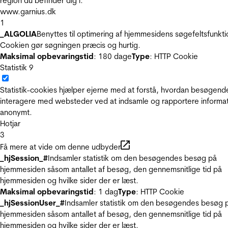
region du befinder dig i.
www.garnius.dk
1
_ALGOLIA
Benyttes til optimering af hjemmesidens søgefeltsfunkti
Cookien gør søgningen præcis og hurtig.
Maksimal opbevaringstid
: 180 dage
Type
: HTTP Cookie
Statistik
9
Statistik-cookies hjælper ejerne med at forstå, hvordan besøgend
interagere med websteder ved at indsamle og rapportere informa
anonymt.
Hotjar
3
Få mere at vide om denne udbyder
_hjSession_#
Indsamler statistik om den besøgendes besøg på
hjemmesiden såsom antallet af besøg, den gennemsnitlige tid på
hjemmesiden og hvilke sider der er læst.
Maksimal opbevaringstid
: 1 dag
Type
: HTTP Cookie
_hjSessionUser_#
Indsamler statistik om den besøgendes besøg 
hjemmesiden såsom antallet af besøg, den gennemsnitlige tid på
hjemmesiden og hvilke sider der er læst.