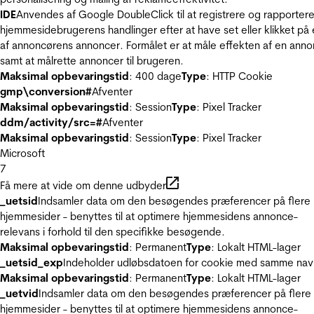
IDE
Anvendes af Google DoubleClick til at registrere og rapporter
hjemmesidebrugerens handlinger efter at have set eller klikket på
af annoncørens annoncer. Formålet er at måle effekten af en ann
samt at målrette annoncer til brugeren.
Maksimal opbevaringstid
: 400 dage
Type
: HTTP Cookie
gmp\conversion#
Afventer
Maksimal opbevaringstid
: Session
Type
: Pixel Tracker
ddm/activity/src=#
Afventer
Maksimal opbevaringstid
: Session
Type
: Pixel Tracker
Microsoft
7
Få mere at vide om denne udbyder
_uetsid
Indsamler data om den besøgendes præferencer på flere
hjemmesider - benyttes til at optimere hjemmesidens annonce-
relevans i forhold til den specifikke besøgende.
Maksimal opbevaringstid
: Permanent
Type
: Lokalt HTML-lager
_uetsid_exp
Indeholder udløbsdatoen for cookie med samme nav
Maksimal opbevaringstid
: Permanent
Type
: Lokalt HTML-lager
_uetvid
Indsamler data om den besøgendes præferencer på flere
hjemmesider - benyttes til at optimere hjemmesidens annonce-