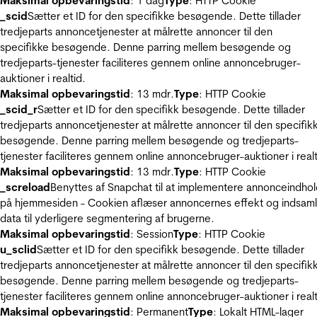
Maksimal opbevaringstid
: 1 dag
Type
: HTTP Cookie
_scid
Sætter et ID for den specifikke besøgende. Dette tillader
tredjeparts annoncetjenester at målrette annoncer til den
specifikke besøgende. Denne parring mellem besøgende og
tredjeparts-tjenester faciliteres gennem online annoncebruger-
auktioner i realtid.
Maksimal opbevaringstid
: 13 mdr.
Type
: HTTP Cookie
_scid_r
Sætter et ID for den specifikk besøgende. Dette tillader
tredjeparts annoncetjenester at målrette annoncer til den specifik
besøgende. Denne parring mellem besøgende og tredjeparts-
tjenester faciliteres gennem online annoncebruger-auktioner i realt
Maksimal opbevaringstid
: 13 mdr.
Type
: HTTP Cookie
_screload
Benyttes af Snapchat til at implementere annonceindho
på hjemmesiden - Cookien aflæser annoncernes effekt og indsaml
data til yderligere segmentering af brugerne.
Maksimal opbevaringstid
: Session
Type
: HTTP Cookie
u_sclid
Sætter et ID for den specifikk besøgende. Dette tillader
tredjeparts annoncetjenester at målrette annoncer til den specifik
besøgende. Denne parring mellem besøgende og tredjeparts-
tjenester faciliteres gennem online annoncebruger-auktioner i realt
Maksimal opbevaringstid
: Permanent
Type
: Lokalt HTML-lager