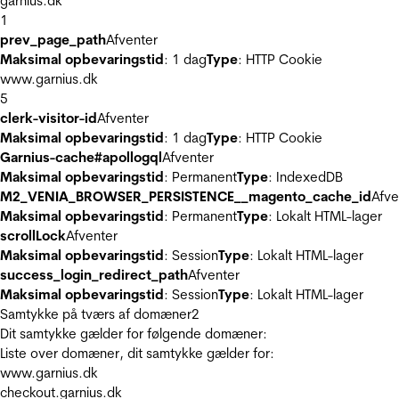
garnius.dk
1
prev_page_path
Afventer
Maksimal opbevaringstid
: 1 dag
Type
: HTTP Cookie
www.garnius.dk
5
clerk-visitor-id
Afventer
Maksimal opbevaringstid
: 1 dag
Type
: HTTP Cookie
Garnius-cache#apollogql
Afventer
Maksimal opbevaringstid
: Permanent
Type
: IndexedDB
M2_VENIA_BROWSER_PERSISTENCE__magento_cache_id
Afve
Maksimal opbevaringstid
: Permanent
Type
: Lokalt HTML-lager
scrollLock
Afventer
Maksimal opbevaringstid
: Session
Type
: Lokalt HTML-lager
success_login_redirect_path
Afventer
Maksimal opbevaringstid
: Session
Type
: Lokalt HTML-lager
Samtykke på tværs af domæner
2
Dit samtykke gælder for følgende domæner:
Liste over domæner, dit samtykke gælder for:
www.garnius.dk
checkout.garnius.dk