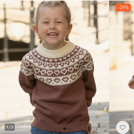
-29%
1
/
3