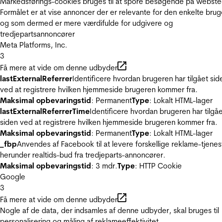
Markedsførings-cookies bruges til at spore besøgende på webste
Formålet er at vise annoncer der er relevante for den enkelte brug
og som dermed er mere værdifulde for udgivere og
tredjepartsannoncører
Meta Platforms, Inc.
3
Få mere at vide om denne udbyder
lastExternalReferrer
Identificere hvordan brugeren har tilgået sid
ved at registrere hvilken hjemmeside brugeren kommer fra.
Maksimal opbevaringstid
: Permanent
Type
: Lokalt HTML-lager
lastExternalReferrerTime
Identificere hvordan brugeren har tilgå
siden ved at registrere hvilken hjemmeside brugeren kommer fra.
Maksimal opbevaringstid
: Permanent
Type
: Lokalt HTML-lager
_fbp
Anvendes af Facebook til at levere forskellige reklame-tjenes
herunder realtids-bud fra tredjeparts-annoncører.
Maksimal opbevaringstid
: 3 mdr.
Type
: HTTP Cookie
Google
3
Få mere at vide om denne udbyder
Nogle af de data, der indsamles af denne udbyder, skal bruges til
personalisering og måling af reklameeffektivitet.