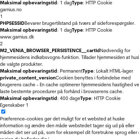
Maksimal opbevaringstid
: 1 dag
Type
: HTTP Cookie
garnius.no
1
PHPSESSID
Bevarer brugertilstand på tværs af sideforespørgsler.
Maksimal opbevaringstid
: 1 dag
Type
: HTTP Cookie
www.garnius.dk
2
M2_VENIA_BROWSER_PERSISTENCE__cartId
Nødvendig for
hjemmesidens indkøbsvogns-funktion. Tillader hjemmesiden at hus
de valgte produkter.
Maksimal opbevaringstid
: Permanent
Type
: Lokalt HTML-lager
private_content_version
Cookien benyttes i forbindelse med
brugerens cache - En cache optimerer hjemmesidens hastighed ve
laste bestemte procedurer på forhånd i browserens cache.
Maksimal opbevaringstid
: 400 dage
Type
: HTTP Cookie
Egenskaber
1
Præference-cookies gør det muligt for et websted at huske
information og ændre den måde webstedet tager sig ud på eller
måden det ser ud på, som for eksempel dit foretrukne sprog eller