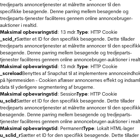
tredjeparts annoncetjenester at målrette annoncer til den
specifikke besøgende. Denne parring mellem besøgende og
tredjeparts-tjenester faciliteres gennem online annoncebruger-
auktioner i realtid.
Maksimal opbevaringstid
: 13 mdr.
Type
: HTTP Cookie
_scid_r
Sætter et ID for den specifikk besøgende. Dette tillader
tredjeparts annoncetjenester at målrette annoncer til den specifik
besøgende. Denne parring mellem besøgende og tredjeparts-
tjenester faciliteres gennem online annoncebruger-auktioner i realt
Maksimal opbevaringstid
: 13 mdr.
Type
: HTTP Cookie
_screload
Benyttes af Snapchat til at implementere annonceindho
på hjemmesiden - Cookien aflæser annoncernes effekt og indsaml
data til yderligere segmentering af brugerne.
Maksimal opbevaringstid
: Session
Type
: HTTP Cookie
u_sclid
Sætter et ID for den specifikk besøgende. Dette tillader
tredjeparts annoncetjenester at målrette annoncer til den specifik
besøgende. Denne parring mellem besøgende og tredjeparts-
tjenester faciliteres gennem online annoncebruger-auktioner i realt
Maksimal opbevaringstid
: Permanent
Type
: Lokalt HTML-lager
u_sclid_r
Sætter et ID for den specifikk besøgende. Dette tillader