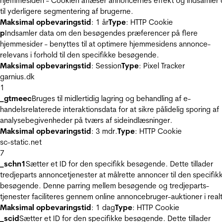
hjemmesiden - Cookien aflæser annoncernes effekt og indsamler 
til yderligere segmentering af brugerne.
Maksimal opbevaringstid
: 1 år
Type
: HTTP Cookie
p
Indsamler data om den besøgendes præferencer på flere
hjemmesider - benyttes til at optimere hjemmesidens annonce-
relevans i forhold til den specifikke besøgende.
Maksimal opbevaringstid
: Session
Type
: Pixel Tracker
garnius.dk
1
_gtmeec
Bruges til midlertidig lagring og behandling af e-
handelsrelaterede interaktionsdata for at sikre pålidelig sporing af
analysebegivenheder på tværs af sideindlæsninger.
Maksimal opbevaringstid
: 3 mdr.
Type
: HTTP Cookie
sc-static.net
7
_schn1
Sætter et ID for den specifikk besøgende. Dette tillader
tredjeparts annoncetjenester at målrette annoncer til den specifik
besøgende. Denne parring mellem besøgende og tredjeparts-
tjenester faciliteres gennem online annoncebruger-auktioner i realt
Maksimal opbevaringstid
: 1 dag
Type
: HTTP Cookie
_scid
Sætter et ID for den specifikke besøgende. Dette tillader