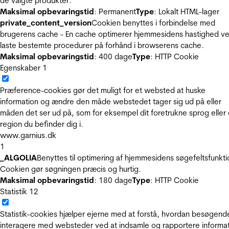
de valgte produkter.
Maksimal opbevaringstid
: Permanent
Type
: Lokalt HTML-lager
private_content_version
Cookien benyttes i forbindelse med
brugerens cache - En cache optimerer hjemmesidens hastighed ve
laste bestemte procedurer på forhånd i browserens cache.
Maksimal opbevaringstid
: 400 dage
Type
: HTTP Cookie
Egenskaber
1
Præference-cookies gør det muligt for et websted at huske
information og ændre den måde webstedet tager sig ud på eller
måden det ser ud på, som for eksempel dit foretrukne sprog eller
region du befinder dig i.
www.garnius.dk
1
_ALGOLIA
Benyttes til optimering af hjemmesidens søgefeltsfunkti
Cookien gør søgningen præcis og hurtig.
Maksimal opbevaringstid
: 180 dage
Type
: HTTP Cookie
Statistik
12
Statistik-cookies hjælper ejerne med at forstå, hvordan besøgend
interagere med websteder ved at indsamle og rapportere informa