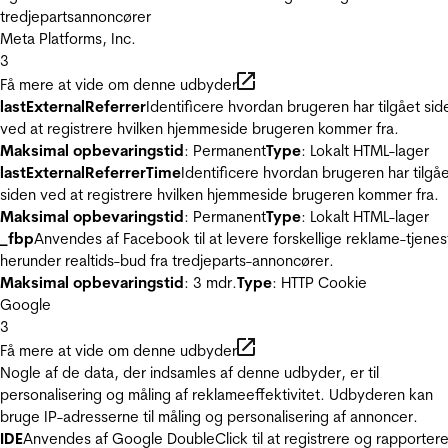
tredjepartsannoncører
Meta Platforms, Inc.
3
Få mere at vide om denne udbyder
lastExternalReferrer
Identificere hvordan brugeren har tilgået sid
ved at registrere hvilken hjemmeside brugeren kommer fra.
Maksimal opbevaringstid
: Permanent
Type
: Lokalt HTML-lager
lastExternalReferrerTime
Identificere hvordan brugeren har tilgå
siden ved at registrere hvilken hjemmeside brugeren kommer fra.
Maksimal opbevaringstid
: Permanent
Type
: Lokalt HTML-lager
_fbp
Anvendes af Facebook til at levere forskellige reklame-tjenes
herunder realtids-bud fra tredjeparts-annoncører.
Maksimal opbevaringstid
: 3 mdr.
Type
: HTTP Cookie
Google
3
Få mere at vide om denne udbyder
Nogle af de data, der indsamles af denne udbyder, er til
personalisering og måling af reklameeffektivitet. Udbyderen kan
bruge IP-adresserne til måling og personalisering af annoncer.
IDE
Anvendes af Google DoubleClick til at registrere og rapporter