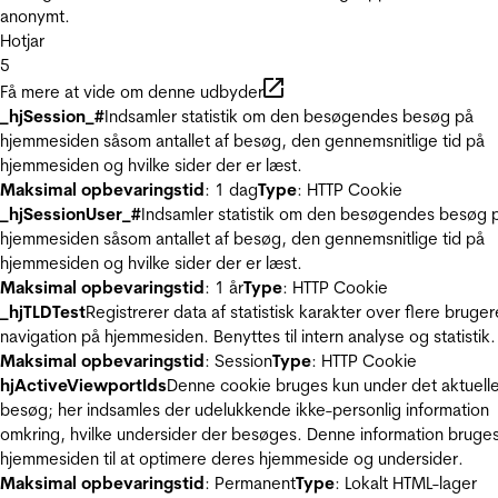
anonymt.
Hotjar
5
Få mere at vide om denne udbyder
_hjSession_#
Indsamler statistik om den besøgendes besøg på
hjemmesiden såsom antallet af besøg, den gennemsnitlige tid på
hjemmesiden og hvilke sider der er læst.
Maksimal opbevaringstid
: 1 dag
Type
: HTTP Cookie
_hjSessionUser_#
Indsamler statistik om den besøgendes besøg 
hjemmesiden såsom antallet af besøg, den gennemsnitlige tid på
hjemmesiden og hvilke sider der er læst.
Maksimal opbevaringstid
: 1 år
Type
: HTTP Cookie
_hjTLDTest
Registrerer data af statistisk karakter over flere bruger
navigation på hjemmesiden. Benyttes til intern analyse og statistik.
Maksimal opbevaringstid
: Session
Type
: HTTP Cookie
hjActiveViewportIds
Denne cookie bruges kun under det aktuell
besøg; her indsamles der udelukkende ikke-personlig information
omkring, hvilke undersider der besøges. Denne information bruges
hjemmesiden til at optimere deres hjemmeside og undersider.
Maksimal opbevaringstid
: Permanent
Type
: Lokalt HTML-lager