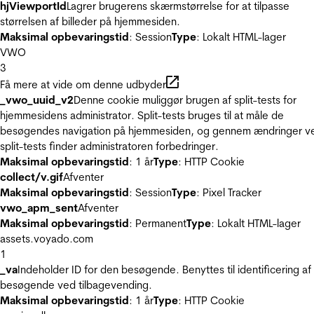
hjViewportId
Lagrer brugerens skærmstørrelse for at tilpasse
størrelsen af billeder på hjemmesiden.
Maksimal opbevaringstid
: Session
Type
: Lokalt HTML-lager
VWO
3
Få mere at vide om denne udbyder
_vwo_uuid_v2
Denne cookie muliggør brugen af split-tests for
hjemmesidens administrator. Split-tests bruges til at måle de
besøgendes navigation på hjemmesiden, og gennem ændringer v
split-tests finder administratoren forbedringer.
Maksimal opbevaringstid
: 1 år
Type
: HTTP Cookie
collect/v.gif
Afventer
Maksimal opbevaringstid
: Session
Type
: Pixel Tracker
vwo_apm_sent
Afventer
Maksimal opbevaringstid
: Permanent
Type
: Lokalt HTML-lager
assets.voyado.com
1
_va
Indeholder ID for den besøgende. Benyttes til identificering af
besøgende ved tilbagevending.
Maksimal opbevaringstid
: 1 år
Type
: HTTP Cookie