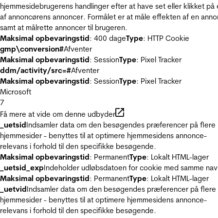
hjemmesidebrugerens handlinger efter at have set eller klikket på
af annoncørens annoncer. Formålet er at måle effekten af en ann
samt at målrette annoncer til brugeren.
Maksimal opbevaringstid
: 400 dage
Type
: HTTP Cookie
gmp\conversion#
Afventer
Maksimal opbevaringstid
: Session
Type
: Pixel Tracker
ddm/activity/src=#
Afventer
Maksimal opbevaringstid
: Session
Type
: Pixel Tracker
Microsoft
7
Få mere at vide om denne udbyder
_uetsid
Indsamler data om den besøgendes præferencer på flere
hjemmesider - benyttes til at optimere hjemmesidens annonce-
relevans i forhold til den specifikke besøgende.
Maksimal opbevaringstid
: Permanent
Type
: Lokalt HTML-lager
_uetsid_exp
Indeholder udløbsdatoen for cookie med samme nav
Maksimal opbevaringstid
: Permanent
Type
: Lokalt HTML-lager
_uetvid
Indsamler data om den besøgendes præferencer på flere
hjemmesider - benyttes til at optimere hjemmesidens annonce-
relevans i forhold til den specifikke besøgende.