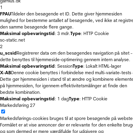
garnius.dk
1
FPAU
Tildeler den besøgende et ID. Dette giver hjemmesiden
mulighed for bestemme antallet af besøgende, ved ikke at registr
den samme besøgende flere gange.
Maksimal opbevaringstid
: 3 mdr.
Type
: HTTP Cookie
sc-static.net
2
u_scsid
Registrerer data om den besøgendes navigation på sitet -
dette benyttes til hjemmeside‐optimering gennem intern analyse.
Maksimal opbevaringstid
: Session
Type
: Lokalt HTML-lager
X-AB
Denne cookie benyttes i forbindelse med multi-variate-tests 
Dette gør hjemmesiden i stand til at ændre og kombinere element
på hjemmesiden, for igennem effektivitetsmålinger at finde den
bedste kombination.
Maksimal opbevaringstid
: 1 dag
Type
: HTTP Cookie
Markedsføring
27
Markedsførings-cookies bruges til at spore besøgende på webste
Formålet er at vise annoncer der er relevante for den enkelte brug
og som dermed er mere værdifulde for udgivere og