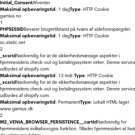
Initial_Consent
Afventer
Maksimal opbevaringstid
: 1 dag
Type
: HTTP Cookie
garnius.no
1
PHPSESSID
Bevarer brugertilstand på tværs af sideforespørgsler.
Maksimal opbevaringstid
: 1 dag
Type
: HTTP Cookie
sc-static.net
2
_scsrid
Nødvendig for at de sikkerhedsmæssige aspekter i
hjemmesidens check-out og betalingssystem virker. Denne servic
udbydes af shopify.com.
Maksimal opbevaringstid
: 13 mdr.
Type
: HTTP Cookie
_scsrid
Nødvendig for at de sikkerhedsmæssige aspekter i
hjemmesidens check-out og betalingssystem virker. Denne servic
udbydes af shopify.com.
Maksimal opbevaringstid
: Permanent
Type
: Lokalt HTML-lager
www.garnius.dk
2
M2_VENIA_BROWSER_PERSISTENCE__cartId
Nødvendig for
hjemmesidens indkøbsvogns-funktion. Tillader hjemmesiden at hus