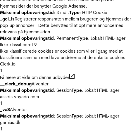
hjemmesider der benytter Google Adsense.
Maksimal opbevaringstid
: 3 mdr.
Type
: HTTP Cookie
_gcl_ls
Registrerer responsraten mellem brugeren og hjemmeside
pop-up annoncer - Dette benyttes til at optimere annoncernes
relevans på hjemmesiden.
Maksimal opbevaringstid
: Permanent
Type
: Lokalt HTML-lager
Ikke klassificeret
9
Ikke klassificerede cookies er cookies som vi er i gang med at
klassificere sammen med leverandørerne af de enkelte cookies
Clerk.io
1
Få mere at vide om denne udbyder
__clerk_debug
Afventer
Maksimal opbevaringstid
: Session
Type
: Lokalt HTML-lager
assets.voyado.com
1
_vaS
Afventer
Maksimal opbevaringstid
: Session
Type
: Lokalt HTML-lager
garnius.dk
1