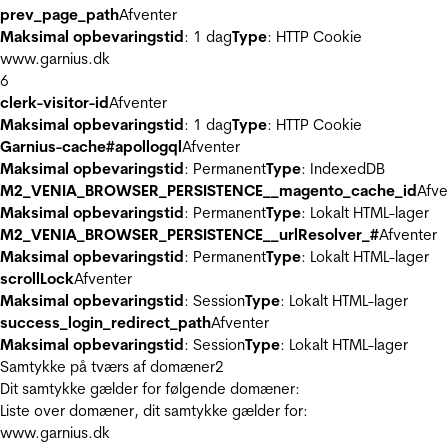
prev_page_path
Afventer
Maksimal opbevaringstid
: 1 dag
Type
: HTTP Cookie
www.garnius.dk
6
clerk-visitor-id
Afventer
Maksimal opbevaringstid
: 1 dag
Type
: HTTP Cookie
Garnius-cache#apollogql
Afventer
Maksimal opbevaringstid
: Permanent
Type
: IndexedDB
M2_VENIA_BROWSER_PERSISTENCE__magento_cache_id
Afve
Maksimal opbevaringstid
: Permanent
Type
: Lokalt HTML-lager
M2_VENIA_BROWSER_PERSISTENCE__urlResolver_#
Afventer
Maksimal opbevaringstid
: Permanent
Type
: Lokalt HTML-lager
scrollLock
Afventer
Maksimal opbevaringstid
: Session
Type
: Lokalt HTML-lager
success_login_redirect_path
Afventer
Maksimal opbevaringstid
: Session
Type
: Lokalt HTML-lager
Samtykke på tværs af domæner
2
Dit samtykke gælder for følgende domæner:
Liste over domæner, dit samtykke gælder for:
www.garnius.dk