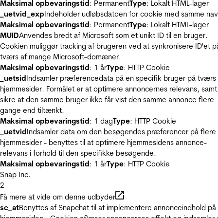
Maksimal opbevaringstid
: Permanent
Type
: Lokalt HTML-lager
_uetvid_exp
Indeholder udløbsdatoen for cookie med samme nav
Maksimal opbevaringstid
: Permanent
Type
: Lokalt HTML-lager
MUID
Anvendes bredt af Microsoft som et unikt ID til en bruger.
Cookien muliggør tracking af brugeren ved at synkronisere ID'et p
tværs af mange Microsoft-domæner.
Maksimal opbevaringstid
: 1 år
Type
: HTTP Cookie
_uetsid
Indsamler præferencedata på en specifik bruger på tværs 
hjemmesider. Formålet er at optimere annoncernes relevans, samt
sikre at den samme bruger ikke får vist den samme annonce flere
gange end tiltænkt.
Maksimal opbevaringstid
: 1 dag
Type
: HTTP Cookie
_uetvid
Indsamler data om den besøgendes præferencer på flere
hjemmesider - benyttes til at optimere hjemmesidens annonce-
relevans i forhold til den specifikke besøgende.
Maksimal opbevaringstid
: 1 år
Type
: HTTP Cookie
Snap Inc.
2
Få mere at vide om denne udbyder
sc_at
Benyttes af Snapchat til at implementere annonceindhold på