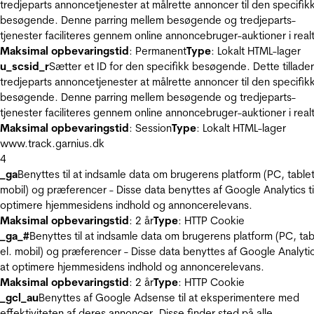
tredjeparts annoncetjenester at målrette annoncer til den specifik
besøgende. Denne parring mellem besøgende og tredjeparts-
tjenester faciliteres gennem online annoncebruger-auktioner i realt
Maksimal opbevaringstid
: Permanent
Type
: Lokalt HTML-lager
u_scsid_r
Sætter et ID for den specifikk besøgende. Dette tillader
tredjeparts annoncetjenester at målrette annoncer til den specifik
besøgende. Denne parring mellem besøgende og tredjeparts-
tjenester faciliteres gennem online annoncebruger-auktioner i realt
Maksimal opbevaringstid
: Session
Type
: Lokalt HTML-lager
www.track.garnius.dk
4
_ga
Benyttes til at indsamle data om brugerens platform (PC, tablet
mobil) og præferencer - Disse data benyttes af Google Analytics til
optimere hjemmesidens indhold og annoncerelevans.
Maksimal opbevaringstid
: 2 år
Type
: HTTP Cookie
_ga_#
Benyttes til at indsamle data om brugerens platform (PC, tab
el. mobil) og præferencer - Disse data benyttes af Google Analytics
at optimere hjemmesidens indhold og annoncerelevans.
Maksimal opbevaringstid
: 2 år
Type
: HTTP Cookie
_gcl_au
Benyttes af Google Adsense til at eksperimentere med
effektiviteten af deres annoncer. Disse finder sted på alle