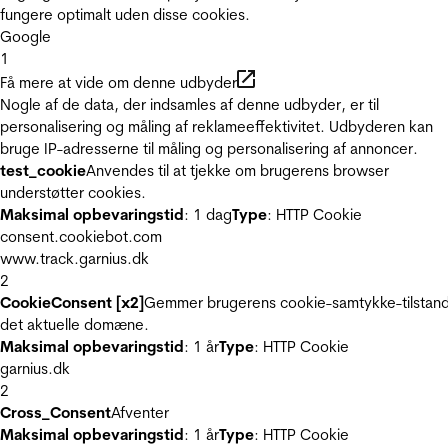
fungere optimalt uden disse cookies.
Google
1
Få mere at vide om denne udbyder
Nogle af de data, der indsamles af denne udbyder, er til
personalisering og måling af reklameeffektivitet. Udbyderen kan
bruge IP-adresserne til måling og personalisering af annoncer.
test_cookie
Anvendes til at tjekke om brugerens browser
understøtter cookies.
Maksimal opbevaringstid
: 1 dag
Type
: HTTP Cookie
consent.cookiebot.com
www.track.garnius.dk
2
CookieConsent [x2]
Gemmer brugerens cookie-samtykke-tilstand
det aktuelle domæne.
Maksimal opbevaringstid
: 1 år
Type
: HTTP Cookie
garnius.dk
2
Cross_Consent
Afventer
Maksimal opbevaringstid
: 1 år
Type
: HTTP Cookie