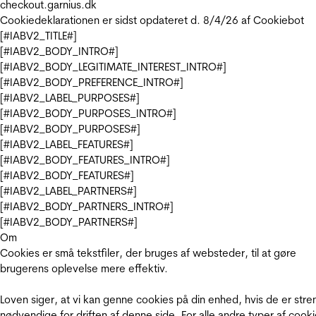
checkout.garnius.dk
Cookiedeklarationen er sidst opdateret d. 8/4/26 af
Cookiebot
[#IABV2_TITLE#]
[#IABV2_BODY_INTRO#]
[#IABV2_BODY_LEGITIMATE_INTEREST_INTRO#]
[#IABV2_BODY_PREFERENCE_INTRO#]
[#IABV2_LABEL_PURPOSES#]
[#IABV2_BODY_PURPOSES_INTRO#]
[#IABV2_BODY_PURPOSES#]
[#IABV2_LABEL_FEATURES#]
[#IABV2_BODY_FEATURES_INTRO#]
[#IABV2_BODY_FEATURES#]
[#IABV2_LABEL_PARTNERS#]
[#IABV2_BODY_PARTNERS_INTRO#]
[#IABV2_BODY_PARTNERS#]
Om
Cookies er små tekstfiler, der bruges af websteder, til at gøre
brugerens oplevelse mere effektiv.
Loven siger, at vi kan genne cookies på din enhed, hvis de er stre
nødvendige for driften af denne side. For alle andre typer af cooki