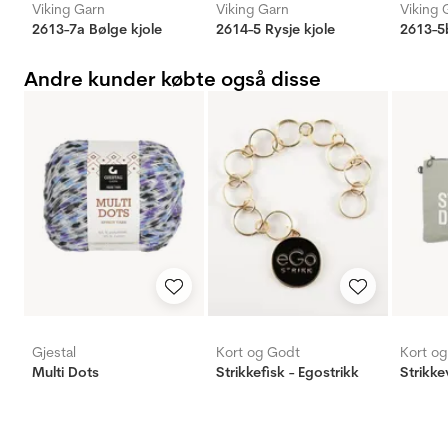
Viking Garn
Viking Garn
Viking 
2613-7a Bølge kjole
2614-5 Rysje kjole
2613-5
Andre kunder købte også disse
Gjestal
Kort og Godt
Kort o
Multi Dots
Strikkefisk - Egostrikk