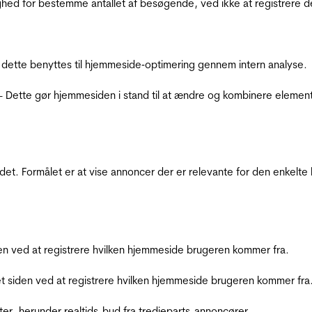
ighed for bestemme antallet af besøgende, ved ikke at registrer
 dette benyttes til hjemmeside‐optimering gennem intern analyse.
 - Dette gør hjemmesiden i stand til at ændre og kombinere elemen
et. Formålet er at vise annoncer der er relevante for den enkelt
den ved at registrere hvilken hjemmeside brugeren kommer fra.
et siden ved at registrere hvilken hjemmeside brugeren kommer fra
ter, herunder realtids-bud fra tredjeparts-annoncører.