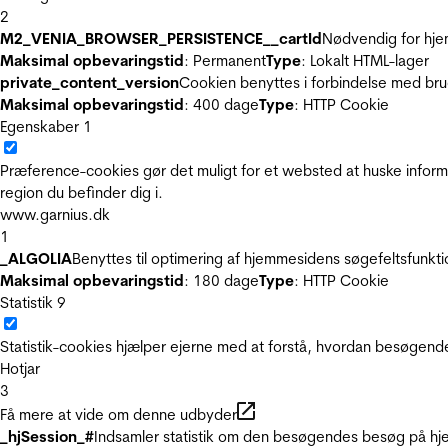
2
M2_VENIA_BROWSER_PERSISTENCE__cartId
Nødvendig for hje
Maksimal opbevaringstid
: Permanent
Type
: Lokalt HTML-lager
private_content_version
Cookien benyttes i forbindelse med br
Maksimal opbevaringstid
: 400 dage
Type
: HTTP Cookie
Egenskaber
1
Præference-cookies gør det muligt for et websted at huske inform
region du befinder dig i.
www.garnius.dk
1
_ALGOLIA
Benyttes til optimering af hjemmesidens søgefeltsfunkt
Maksimal opbevaringstid
: 180 dage
Type
: HTTP Cookie
Statistik
9
Statistik-cookies hjælper ejerne med at forstå, hvordan besøgen
Hotjar
3
Få mere at vide om denne udbyder
_hjSession_#
Indsamler statistik om den besøgendes besøg på hje