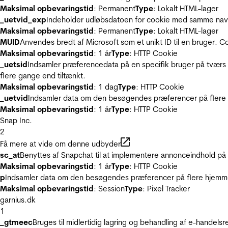
Maksimal opbevaringstid
: Permanent
Type
: Lokalt HTML-lager
_uetvid_exp
Indeholder udløbsdatoen for cookie med samme nav
Maksimal opbevaringstid
: Permanent
Type
: Lokalt HTML-lager
MUID
Anvendes bredt af Microsoft som et unikt ID til en bruger. 
Maksimal opbevaringstid
: 1 år
Type
: HTTP Cookie
_uetsid
Indsamler præferencedata på en specifik bruger på tværs 
flere gange end tiltænkt.
Maksimal opbevaringstid
: 1 dag
Type
: HTTP Cookie
_uetvid
Indsamler data om den besøgendes præferencer på flere h
Maksimal opbevaringstid
: 1 år
Type
: HTTP Cookie
Snap Inc.
2
Få mere at vide om denne udbyder
sc_at
Benyttes af Snapchat til at implementere annonceindhold på
Maksimal opbevaringstid
: 1 år
Type
: HTTP Cookie
p
Indsamler data om den besøgendes præferencer på flere hjemmesi
Maksimal opbevaringstid
: Session
Type
: Pixel Tracker
garnius.dk
1
_gtmeec
Bruges til midlertidig lagring og behandling af e-handels