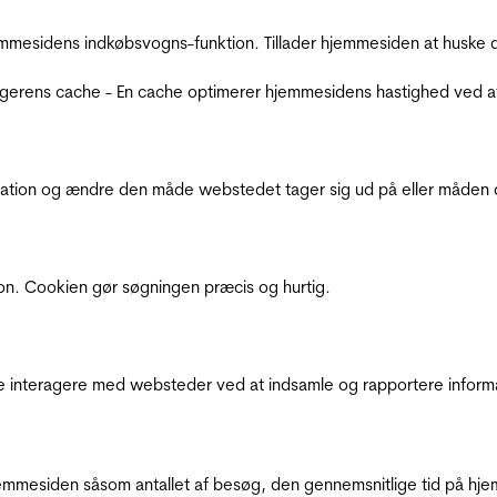
mmesidens indkøbsvogns-funktion. Tillader hjemmesiden at huske d
ugerens cache - En cache optimerer hjemmesidens hastighed ved a
ation og ændre den måde webstedet tager sig ud på eller måden de
ion. Cookien gør søgningen præcis og hurtig.
de interagere med websteder ved at indsamle og rapportere inform
mmesiden såsom antallet af besøg, den gennemsnitlige tid på hjem