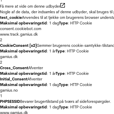
1
Få mere at vide om denne udbyder
Nogle af de data, der indsamles af denne udbyder, skal bruges til 
test_cookie
Anvendes til at tjekke om brugerens browser underst
Maksimal opbevaringstid
: 1 dag
Type
: HTTP Cookie
consent.cookiebot.com
www.track.garnius.dk
2
CookieConsent [x2]
Gemmer brugerens cookie-samtykke-tilstand
Maksimal opbevaringstid
: 1 år
Type
: HTTP Cookie
garnius.dk
2
Cross_Consent
Afventer
Maksimal opbevaringstid
: 1 år
Type
: HTTP Cookie
Initial_Consent
Afventer
Maksimal opbevaringstid
: 1 dag
Type
: HTTP Cookie
garnius.no
1
PHPSESSID
Bevarer brugertilstand på tværs af sideforespørgsler.
Maksimal opbevaringstid
: 1 dag
Type
: HTTP Cookie
www.garnius.dk