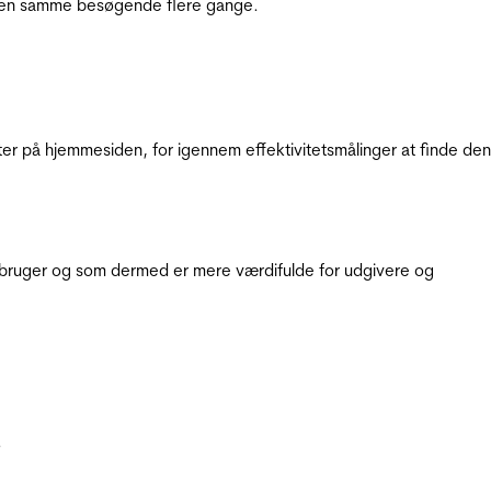
e den samme besøgende flere gange.
ter på hjemmesiden, for igennem effektivitetsmålinger at finde den
e bruger og som dermed er mere værdifulde for udgivere og
.