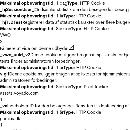
Maksimal opbevaringstid
: 1 dag
Type
: HTTP Cookie
_hjSessionUser_#
Indsamler statistik om den besøgendes besøg p
Maksimal opbevaringstid
: 1 år
Type
: HTTP Cookie
_hjTLDTest
Registrerer data af statistisk karakter over flere bruge
Maksimal opbevaringstid
: Session
Type
: HTTP Cookie
VWO
2
Få mere at vide om denne udbyder
_vwo_uuid_v2
Denne cookie muliggør brugen af split-tests for h
tests finder administratoren forbedringer.
Maksimal opbevaringstid
: 1 år
Type
: HTTP Cookie
v.gif
Denne cookie muliggør brugen af split-tests for hjemmesidens
administratoren forbedringer.
Maksimal opbevaringstid
: Session
Type
: Pixel Tracker
assets.voyado.com
1
_va
Indeholder ID for den besøgende. Benyttes til identificering 
Maksimal opbevaringstid
: 1 år
Type
: HTTP Cookie
garnius.dk
1