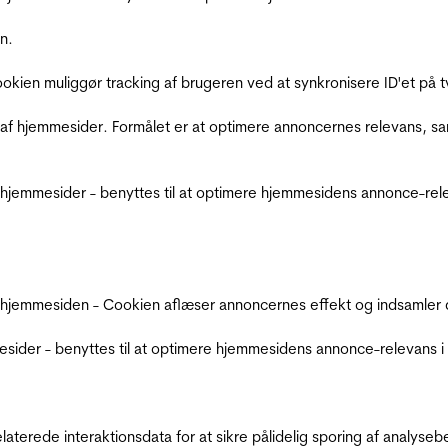
n.
Cookien muliggør tracking af brugeren ved at synkronisere ID'et p
af hjemmesider. Formålet er at optimere annoncernes relevans, s
jemmesider - benyttes til at optimere hjemmesidens annonce-relev
 hjemmesiden - Cookien aflæser annoncernes effekt og indsamler d
der - benyttes til at optimere hjemmesidens annonce-relevans i f
relaterede interaktionsdata for at sikre pålidelig sporing af analys