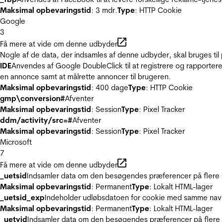
Maksimal opbevaringstid
: 3 mdr.
Type
: HTTP Cookie
Google
3
Få mere at vide om denne udbyder
Nogle af de data, der indsamles af denne udbyder, skal bruges til 
IDE
Anvendes af Google DoubleClick til at registrere og rapportere
en annonce samt at målrette annoncer til brugeren.
Maksimal opbevaringstid
: 400 dage
Type
: HTTP Cookie
gmp\conversion#
Afventer
Maksimal opbevaringstid
: Session
Type
: Pixel Tracker
ddm/activity/src=#
Afventer
Maksimal opbevaringstid
: Session
Type
: Pixel Tracker
Microsoft
7
Få mere at vide om denne udbyder
_uetsid
Indsamler data om den besøgendes præferencer på flere hj
Maksimal opbevaringstid
: Permanent
Type
: Lokalt HTML-lager
_uetsid_exp
Indeholder udløbsdatoen for cookie med samme nav
Maksimal opbevaringstid
: Permanent
Type
: Lokalt HTML-lager
_uetvid
Indsamler data om den besøgendes præferencer på flere h