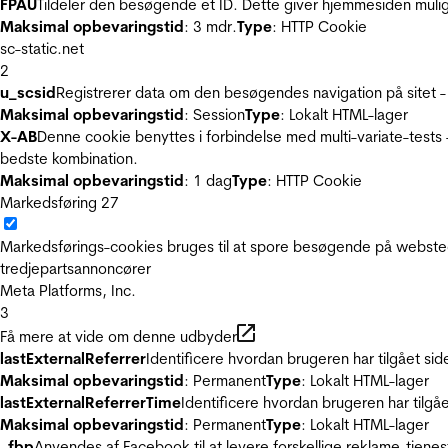
FPAU
Tildeler den besøgende et ID. Dette giver hjemmesiden mul
Maksimal opbevaringstid
: 3 mdr.
Type
: HTTP Cookie
sc-static.net
2
u_scsid
Registrerer data om den besøgendes navigation på sitet -
Maksimal opbevaringstid
: Session
Type
: Lokalt HTML-lager
X-AB
Denne cookie benyttes i forbindelse med multi-variate-tests
bedste kombination.
Maksimal opbevaringstid
: 1 dag
Type
: HTTP Cookie
Markedsføring
27
Markedsførings-cookies bruges til at spore besøgende på websted
tredjepartsannoncører
Meta Platforms, Inc.
3
Få mere at vide om denne udbyder
lastExternalReferrer
Identificere hvordan brugeren har tilgået si
Maksimal opbevaringstid
: Permanent
Type
: Lokalt HTML-lager
lastExternalReferrerTime
Identificere hvordan brugeren har tilgå
Maksimal opbevaringstid
: Permanent
Type
: Lokalt HTML-lager
_fbp
Anvendes af Facebook til at levere forskellige reklame-tjenes