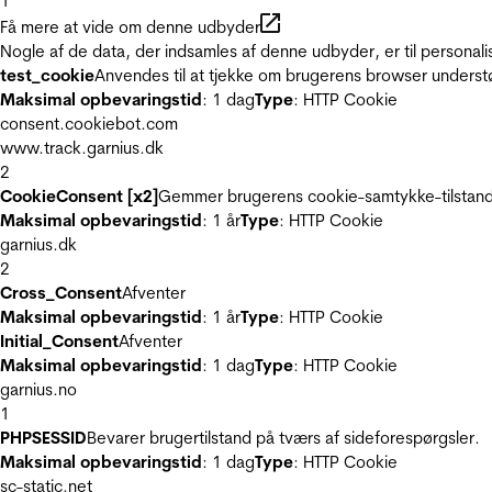
1
Få mere at vide om denne udbyder
Nogle af de data, der indsamles af denne udbyder, er til personali
test_cookie
Anvendes til at tjekke om brugerens browser underst
Maksimal opbevaringstid
: 1 dag
Type
: HTTP Cookie
consent.cookiebot.com
www.track.garnius.dk
2
CookieConsent [x2]
Gemmer brugerens cookie-samtykke-tilstand
Maksimal opbevaringstid
: 1 år
Type
: HTTP Cookie
garnius.dk
2
Cross_Consent
Afventer
Maksimal opbevaringstid
: 1 år
Type
: HTTP Cookie
Initial_Consent
Afventer
Maksimal opbevaringstid
: 1 dag
Type
: HTTP Cookie
garnius.no
1
PHPSESSID
Bevarer brugertilstand på tværs af sideforespørgsler.
Maksimal opbevaringstid
: 1 dag
Type
: HTTP Cookie
sc-static.net