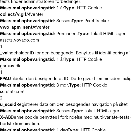
tests finder administratoren forbedringer.
Maksimal opbevaringstid
: 1 år
Type
: HTTP Cookie
collect/v.gif
Afventer
Maksimal opbevaringstid
: Session
Type
: Pixel Tracker
vwo_apm_sent
Afventer
Maksimal opbevaringstid
: Permanent
Type
: Lokalt HTML-lager
assets.voyado.com
1
_va
Indeholder ID for den besøgende. Benyttes til identificering 
Maksimal opbevaringstid
: 1 år
Type
: HTTP Cookie
garnius.dk
1
FPAU
Tildeler den besøgende et ID. Dette giver hjemmesiden mul
Maksimal opbevaringstid
: 3 mdr.
Type
: HTTP Cookie
sc-static.net
2
u_scsid
Registrerer data om den besøgendes navigation på sitet -
Maksimal opbevaringstid
: Session
Type
: Lokalt HTML-lager
X-AB
Denne cookie benyttes i forbindelse med multi-variate-tests
bedste kombination.
Maksimal opbevaringstid
: 1 dag
Type
: HTTP Cookie