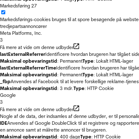
Markedsføring
27
Markedsførings-cookies bruges til at spore besøgende på websted
tredjepartsannoncører
Meta Platforms, Inc.
3
Få mere at vide om denne udbyder
lastExternalReferrer
Identificere hvordan brugeren har tilgået si
Maksimal opbevaringstid
: Permanent
Type
: Lokalt HTML-lager
lastExternalReferrerTime
Identificere hvordan brugeren har tilgå
Maksimal opbevaringstid
: Permanent
Type
: Lokalt HTML-lager
_fbp
Anvendes af Facebook til at levere forskellige reklame-tjenes
Maksimal opbevaringstid
: 3 mdr.
Type
: HTTP Cookie
Google
3
Få mere at vide om denne udbyder
Nogle af de data, der indsamles af denne udbyder, er til personali
IDE
Anvendes af Google DoubleClick til at registrere og rapportere
en annonce samt at målrette annoncer til brugeren.
Maksimal opbevaringstid
: 400 dage
Type
: HTTP Cookie