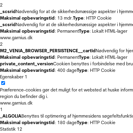
2
_scsrid
Nødvendig for at de sikkerhedsmæssige aspekter i hjemme
Maksimal opbevaringstid
: 13 mdr.
Type
: HTTP Cookie
_scsrid
Nødvendig for at de sikkerhedsmæssige aspekter i hjemme
Maksimal opbevaringstid
: Permanent
Type
: Lokalt HTML-lager
www.garnius.dk
2
M2_VENIA_BROWSER_PERSISTENCE__cartId
Nødvendig for hje
Maksimal opbevaringstid
: Permanent
Type
: Lokalt HTML-lager
private_content_version
Cookien benyttes i forbindelse med br
Maksimal opbevaringstid
: 400 dage
Type
: HTTP Cookie
Egenskaber
1
Præference-cookies gør det muligt for et websted at huske inform
region du befinder dig i.
www.garnius.dk
1
_ALGOLIA
Benyttes til optimering af hjemmesidens søgefeltsfunkt
Maksimal opbevaringstid
: 180 dage
Type
: HTTP Cookie
Statistik
12