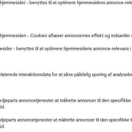
jemmesider - benyttes til at optimere hjemmesidens annonce-relev
 hjemmesiden - Cookien aflæser annoncernes effekt og indsamler d
der - benyttes til at optimere hjemmesidens annonce-relevans i f
relaterede interaktionsdata for at sikre pålidelig sporing af analys
tredjeparts annoncetjenester at målrette annoncer til den specifi
id.
redjeparts annoncetjenester at målrette annoncer til den specifi
id.