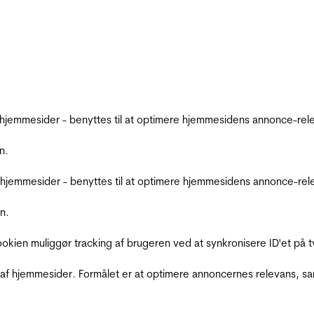
emmesider - benyttes til at optimere hjemmesidens annonce-relev
n.
jemmesider - benyttes til at optimere hjemmesidens annonce-relev
n.
Cookien muliggør tracking af brugeren ved at synkronisere ID'et p
af hjemmesider. Formålet er at optimere annoncernes relevans, s