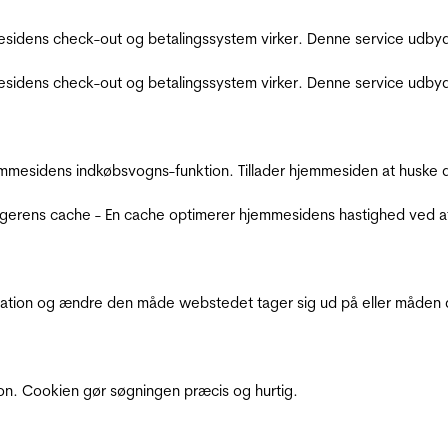
sidens check-out og betalingssystem virker. Denne service udbyd
sidens check-out og betalingssystem virker. Denne service udbyd
mmesidens indkøbsvogns-funktion. Tillader hjemmesiden at huske d
ugerens cache - En cache optimerer hjemmesidens hastighed ved a
ation og ændre den måde webstedet tager sig ud på eller måden de
ion. Cookien gør søgningen præcis og hurtig.