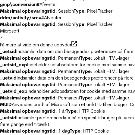
gmp\conversion#
Afventer
Maksimal opbevaringstid
: Session
Type
: Pixel Tracker
ddm/activity/src=#
Afventer
Maksimal opbevaringstid
: Session
Type
: Pixel Tracker
Microsoft
7
Få mere at vide om denne udbyder
_uetsid
Indsamler data om den besøgendes præferencer på flere hj
Maksimal opbevaringstid
: Permanent
Type
: Lokalt HTML-lager
_uetsid_exp
Indeholder udløbsdatoen for cookie med samme nav
Maksimal opbevaringstid
: Permanent
Type
: Lokalt HTML-lager
_uetvid
Indsamler data om den besøgendes præferencer på flere h
Maksimal opbevaringstid
: Permanent
Type
: Lokalt HTML-lager
_uetvid_exp
Indeholder udløbsdatoen for cookie med samme nav
Maksimal opbevaringstid
: Permanent
Type
: Lokalt HTML-lager
MUID
Anvendes bredt af Microsoft som et unikt ID til en bruger. 
Maksimal opbevaringstid
: 1 år
Type
: HTTP Cookie
_uetsid
Indsamler præferencedata på en specifik bruger på tværs 
flere gange end tiltænkt.
Maksimal opbevaringstid
: 1 dag
Type
: HTTP Cookie