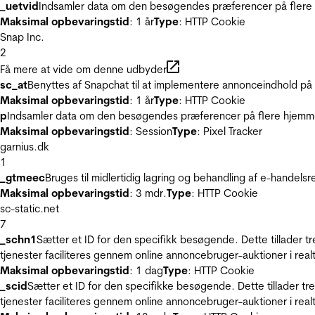
_uetvid
Indsamler data om den besøgendes præferencer på flere h
Maksimal opbevaringstid
: 1 år
Type
: HTTP Cookie
Snap Inc.
2
Få mere at vide om denne udbyder
sc_at
Benyttes af Snapchat til at implementere annonceindhold på
Maksimal opbevaringstid
: 1 år
Type
: HTTP Cookie
p
Indsamler data om den besøgendes præferencer på flere hjemmesi
Maksimal opbevaringstid
: Session
Type
: Pixel Tracker
garnius.dk
1
_gtmeec
Bruges til midlertidig lagring og behandling af e-handels
Maksimal opbevaringstid
: 3 mdr.
Type
: HTTP Cookie
sc-static.net
7
_schn1
Sætter et ID for den specifikk besøgende. Dette tillader 
tjenester faciliteres gennem online annoncebruger-auktioner i realt
Maksimal opbevaringstid
: 1 dag
Type
: HTTP Cookie
_scid
Sætter et ID for den specifikke besøgende. Dette tillader t
tjenester faciliteres gennem online annoncebruger-auktioner i realt