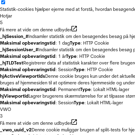
Statistik-cookies hjælper ejerne med at forstå, hvordan besøgen
Hotjar
5
Få mere at vide om denne udbyder
_hjSession_#
Indsamler statistik om den besøgendes besøg på hje
Maksimal opbevaringstid
: 1 dag
Type
: HTTP Cookie
_hjSessionUser_#
Indsamler statistik om den besøgendes besøg p
Maksimal opbevaringstid
: 1 år
Type
: HTTP Cookie
_hjTLDTest
Registrerer data af statistisk karakter over flere bruge
Maksimal opbevaringstid
: Session
Type
: HTTP Cookie
hjActiveViewportIds
Denne cookie bruges kun under det aktuelle
bruges af hjemmesiden til at optimere deres hjemmeside og under
Maksimal opbevaringstid
: Permanent
Type
: Lokalt HTML-lager
hjViewportId
Lagrer brugerens skærmstørrelse for at tilpasse stør
Maksimal opbevaringstid
: Session
Type
: Lokalt HTML-lager
VWO
3
Få mere at vide om denne udbyder
_vwo_uuid_v2
Denne cookie muliggør brugen af split-tests for h