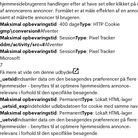
hjemmesidebrugerens handlinger efter at have set eller klikket på
af annoncørens annoncer. Formålet er at måle effekten af en ann
samt at målrette annoncer til brugeren.
Maksimal opbevaringstid
: 400 dage
Type
: HTTP Cookie
gmp\conversion#
Afventer
Maksimal opbevaringstid
: Session
Type
: Pixel Tracker
ddm/activity/src=#
Afventer
Maksimal opbevaringstid
: Session
Type
: Pixel Tracker
Microsoft
7
Få mere at vide om denne udbyder
_uetsid
Indsamler data om den besøgendes præferencer på flere
hjemmesider - benyttes til at optimere hjemmesidens annonce-
relevans i forhold til den specifikke besøgende.
Maksimal opbevaringstid
: Permanent
Type
: Lokalt HTML-lager
_uetsid_exp
Indeholder udløbsdatoen for cookie med samme nav
Maksimal opbevaringstid
: Permanent
Type
: Lokalt HTML-lager
_uetvid
Indsamler data om den besøgendes præferencer på flere
hjemmesider - benyttes til at optimere hjemmesidens annonce-
relevans i forhold til den specifikke besøgende.