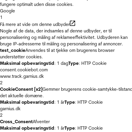
fungere optimalt uden disse cookies.
Google
1
Få mere at vide om denne udbyder
Nogle af de data, der indsamles af denne udbyder, er til
personalisering og måling af reklameeffektivitet. Udbyderen kan
bruge IP-adresserne til måling og personalisering af annoncer.
test_cookie
Anvendes til at tjekke om brugerens browser
understøtter cookies.
Maksimal opbevaringstid
: 1 dag
Type
: HTTP Cookie
consent.cookiebot.com
www.track.garnius.dk
2
CookieConsent [x2]
Gemmer brugerens cookie-samtykke-tilstand
det aktuelle domæne.
Maksimal opbevaringstid
: 1 år
Type
: HTTP Cookie
garnius.dk
2
Cross_Consent
Afventer
Maksimal opbevaringstid
: 1 år
Type
: HTTP Cookie