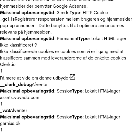
hjemmesider der benytter Google Adsense.
Maksimal opbevaringstid
: 3 mdr.
Type
: HTTP Cookie
_gcl_ls
Registrerer responsraten mellem brugeren og hjemmeside
pop-up annoncer - Dette benyttes til at optimere annoncernes
relevans på hjemmesiden.
Maksimal opbevaringstid
: Permanent
Type
: Lokalt HTML-lager
Ikke klassificeret
9
Ikke klassificerede cookies er cookies som vi er i gang med at
klassificere sammen med leverandørerne af de enkelte cookies
Clerk.io
1
Få mere at vide om denne udbyder
__clerk_debug
Afventer
Maksimal opbevaringstid
: Session
Type
: Lokalt HTML-lager
assets.voyado.com
1
_vaS
Afventer
Maksimal opbevaringstid
: Session
Type
: Lokalt HTML-lager
garnius.dk
1