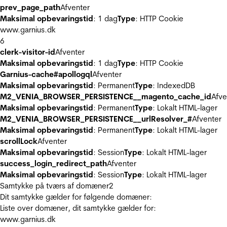
prev_page_path
Afventer
Maksimal opbevaringstid
: 1 dag
Type
: HTTP Cookie
www.garnius.dk
6
clerk-visitor-id
Afventer
Maksimal opbevaringstid
: 1 dag
Type
: HTTP Cookie
Garnius-cache#apollogql
Afventer
Maksimal opbevaringstid
: Permanent
Type
: IndexedDB
M2_VENIA_BROWSER_PERSISTENCE__magento_cache_id
Afve
Maksimal opbevaringstid
: Permanent
Type
: Lokalt HTML-lager
M2_VENIA_BROWSER_PERSISTENCE__urlResolver_#
Afventer
Maksimal opbevaringstid
: Permanent
Type
: Lokalt HTML-lager
scrollLock
Afventer
Maksimal opbevaringstid
: Session
Type
: Lokalt HTML-lager
success_login_redirect_path
Afventer
Maksimal opbevaringstid
: Session
Type
: Lokalt HTML-lager
Samtykke på tværs af domæner
2
Dit samtykke gælder for følgende domæner:
Liste over domæner, dit samtykke gælder for:
www.garnius.dk