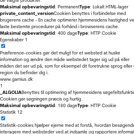
de valgte produkter.
Maksimal opbevaringstid
: Permanent
Type
: Lokalt HTML-lager
private_content_version
Cookien benyttes i forbindelse med
brugerens cache - En cache optimerer hjemmesidens hastighed ve
laste bestemte procedurer på forhånd i browserens cache.
Maksimal opbevaringstid
: 400 dage
Type
: HTTP Cookie
Egenskaber
1
Præference-cookies gør det muligt for et websted at huske
information og ændre den måde webstedet tager sig ud på eller
måden det ser ud på, som for eksempel dit foretrukne sprog eller
region du befinder dig i.
www.garnius.dk
1
_ALGOLIA
Benyttes til optimering af hjemmesidens søgefeltsfunkti
Cookien gør søgningen præcis og hurtig.
Maksimal opbevaringstid
: 180 dage
Type
: HTTP Cookie
Statistik
12
Statistik-cookies hjælper ejerne med at forstå, hvordan besøgend
interagere med websteder ved at indsamle og rapportere informa