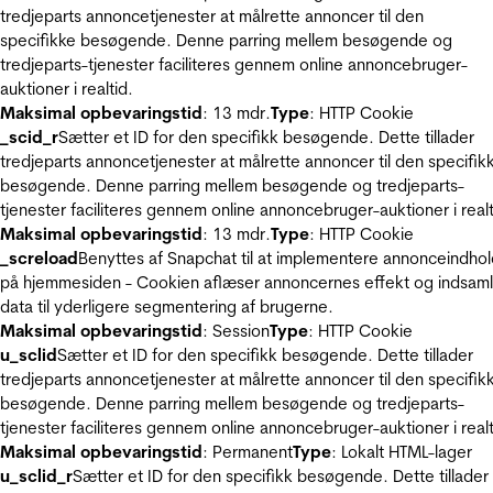
tredjeparts annoncetjenester at målrette annoncer til den
specifikke besøgende. Denne parring mellem besøgende og
tredjeparts-tjenester faciliteres gennem online annoncebruger-
auktioner i realtid.
Maksimal opbevaringstid
: 13 mdr.
Type
: HTTP Cookie
_scid_r
Sætter et ID for den specifikk besøgende. Dette tillader
tredjeparts annoncetjenester at målrette annoncer til den specifik
besøgende. Denne parring mellem besøgende og tredjeparts-
tjenester faciliteres gennem online annoncebruger-auktioner i realt
Maksimal opbevaringstid
: 13 mdr.
Type
: HTTP Cookie
_screload
Benyttes af Snapchat til at implementere annonceindho
på hjemmesiden - Cookien aflæser annoncernes effekt og indsaml
data til yderligere segmentering af brugerne.
Maksimal opbevaringstid
: Session
Type
: HTTP Cookie
u_sclid
Sætter et ID for den specifikk besøgende. Dette tillader
tredjeparts annoncetjenester at målrette annoncer til den specifik
besøgende. Denne parring mellem besøgende og tredjeparts-
tjenester faciliteres gennem online annoncebruger-auktioner i realt
Maksimal opbevaringstid
: Permanent
Type
: Lokalt HTML-lager
u_sclid_r
Sætter et ID for den specifikk besøgende. Dette tillader