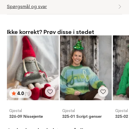
Spørgsmål og svar
Ikke korrekt? Prøv disse i stedet
4.0
(1)
Vurdering:
ud af 5 stjerner
Gjestal
Gjestal
Gjestal
326-09 Nissejente
325-01 Script genser
325-02 