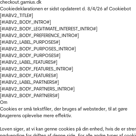
checkout.garnius.dk
Cookiedeklarationen er sidst opdateret d. 8/4/26 af
Cookiebot
[#IABV2_TITLE#]
[#IABV2_BODY_INTRO#]
[#IABV2_BODY_LEGITIMATE_INTEREST_INTRO#]
[#IABV2_BODY_PREFERENCE_INTRO#]
[#IABV2_LABEL_PURPOSES#]
[#IABV2_BODY_PURPOSES_INTRO#]
[#IABV2_BODY_PURPOSES#]
[#IABV2_LABEL_FEATURES#]
[#IABV2_BODY_FEATURES_INTRO#]
[#IABV2_BODY_FEATURES#]
[#IABV2_LABEL_PARTNERS#]
[#IABV2_BODY_PARTNERS_INTRO#]
[#IABV2_BODY_PARTNERS#]
Om
Cookies er små tekstfiler, der bruges af websteder, til at gøre
brugerens oplevelse mere effektiv.
Loven siger, at vi kan genne cookies på din enhed, hvis de er stre
nødvendige for driften af denne side. For alle andre typer af cooki