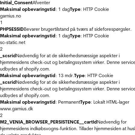
Initial_Consent
Afventer
Maksimal opbevaringstid
: 1 dag
Type
: HTTP Cookie
garnius.no
1
PHPSESSID
Bevarer brugertilstand på tværs af sideforespørgsler.
Maksimal opbevaringstid
: 1 dag
Type
: HTTP Cookie
sc-static.net
2
_scsrid
Nødvendig for at de sikkerhedsmæssige aspekter i
hjemmesidens check-out og betalingssystem virker. Denne servic
udbydes af shopify.com.
Maksimal opbevaringstid
: 13 mdr.
Type
: HTTP Cookie
_scsrid
Nødvendig for at de sikkerhedsmæssige aspekter i
hjemmesidens check-out og betalingssystem virker. Denne servic
udbydes af shopify.com.
Maksimal opbevaringstid
: Permanent
Type
: Lokalt HTML-lager
www.garnius.dk
2
M2_VENIA_BROWSER_PERSISTENCE__cartId
Nødvendig for
hjemmesidens indkøbsvogns-funktion. Tillader hjemmesiden at hus