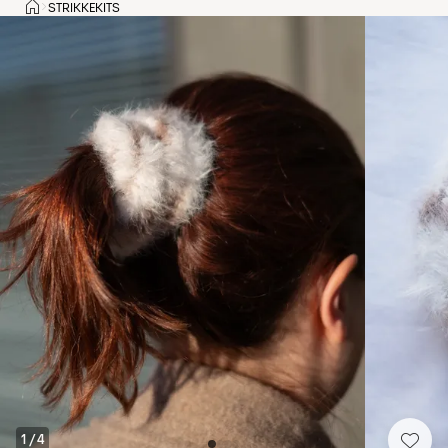
Hjem
STRIKKEKITS
>
1
/
4