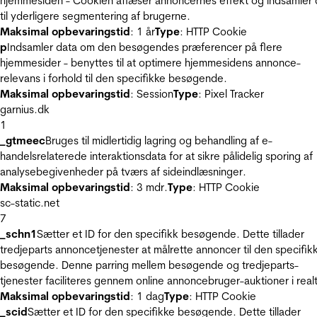
hjemmesiden - Cookien aflæser annoncernes effekt og indsamler 
til yderligere segmentering af brugerne.
Maksimal opbevaringstid
: 1 år
Type
: HTTP Cookie
p
Indsamler data om den besøgendes præferencer på flere
hjemmesider - benyttes til at optimere hjemmesidens annonce-
relevans i forhold til den specifikke besøgende.
Maksimal opbevaringstid
: Session
Type
: Pixel Tracker
garnius.dk
1
_gtmeec
Bruges til midlertidig lagring og behandling af e-
handelsrelaterede interaktionsdata for at sikre pålidelig sporing af
analysebegivenheder på tværs af sideindlæsninger.
Maksimal opbevaringstid
: 3 mdr.
Type
: HTTP Cookie
sc-static.net
7
_schn1
Sætter et ID for den specifikk besøgende. Dette tillader
tredjeparts annoncetjenester at målrette annoncer til den specifik
besøgende. Denne parring mellem besøgende og tredjeparts-
tjenester faciliteres gennem online annoncebruger-auktioner i realt
Maksimal opbevaringstid
: 1 dag
Type
: HTTP Cookie
_scid
Sætter et ID for den specifikke besøgende. Dette tillader