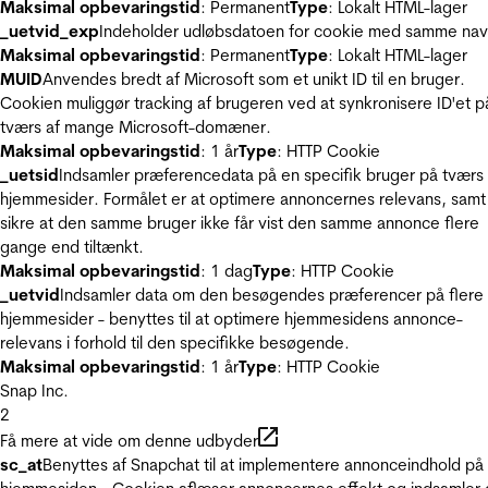
Maksimal opbevaringstid
: Permanent
Type
: Lokalt HTML-lager
_uetvid_exp
Indeholder udløbsdatoen for cookie med samme nav
Maksimal opbevaringstid
: Permanent
Type
: Lokalt HTML-lager
MUID
Anvendes bredt af Microsoft som et unikt ID til en bruger.
Cookien muliggør tracking af brugeren ved at synkronisere ID'et p
tværs af mange Microsoft-domæner.
Maksimal opbevaringstid
: 1 år
Type
: HTTP Cookie
_uetsid
Indsamler præferencedata på en specifik bruger på tværs 
hjemmesider. Formålet er at optimere annoncernes relevans, samt
sikre at den samme bruger ikke får vist den samme annonce flere
gange end tiltænkt.
Maksimal opbevaringstid
: 1 dag
Type
: HTTP Cookie
_uetvid
Indsamler data om den besøgendes præferencer på flere
hjemmesider - benyttes til at optimere hjemmesidens annonce-
relevans i forhold til den specifikke besøgende.
Maksimal opbevaringstid
: 1 år
Type
: HTTP Cookie
Snap Inc.
2
Få mere at vide om denne udbyder
sc_at
Benyttes af Snapchat til at implementere annonceindhold på