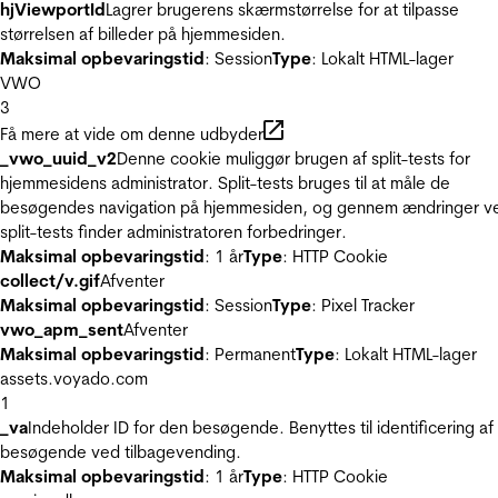
hjViewportId
Lagrer brugerens skærmstørrelse for at tilpasse
størrelsen af billeder på hjemmesiden.
Maksimal opbevaringstid
: Session
Type
: Lokalt HTML-lager
VWO
3
Få mere at vide om denne udbyder
_vwo_uuid_v2
Denne cookie muliggør brugen af split-tests for
hjemmesidens administrator. Split-tests bruges til at måle de
besøgendes navigation på hjemmesiden, og gennem ændringer v
split-tests finder administratoren forbedringer.
Maksimal opbevaringstid
: 1 år
Type
: HTTP Cookie
collect/v.gif
Afventer
Maksimal opbevaringstid
: Session
Type
: Pixel Tracker
vwo_apm_sent
Afventer
Maksimal opbevaringstid
: Permanent
Type
: Lokalt HTML-lager
assets.voyado.com
1
_va
Indeholder ID for den besøgende. Benyttes til identificering af
besøgende ved tilbagevending.
Maksimal opbevaringstid
: 1 år
Type
: HTTP Cookie