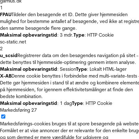
garnius.dk
1
FPAU
Tildeler den besøgende et ID. Dette giver hjemmesiden
mulighed for bestemme antallet af besøgende, ved ikke at registr
den samme besøgende flere gange.
Maksimal opbevaringstid
: 3 mdr.
Type
: HTTP Cookie
sc-static.net
2
u_scsid
Registrerer data om den besøgendes navigation på sitet -
dette benyttes til hjemmeside‐optimering gennem intern analyse.
Maksimal opbevaringstid
: Session
Type
: Lokalt HTML-lager
X-AB
Denne cookie benyttes i forbindelse med multi-variate-tests 
Dette gør hjemmesiden i stand til at ændre og kombinere element
på hjemmesiden, for igennem effektivitetsmålinger at finde den
bedste kombination.
Maksimal opbevaringstid
: 1 dag
Type
: HTTP Cookie
Markedsføring
27
Markedsførings-cookies bruges til at spore besøgende på webste
Formålet er at vise annoncer der er relevante for den enkelte brug
og som dermed er mere værdifulde for udgivere og