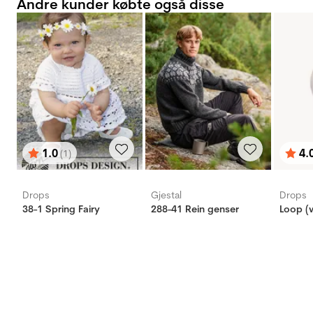
Andre kunder købte også disse
1.0
4.
(1)
Vurdering:
ud af 5 stjerner
Vurd
ud af
Drops
Gjestal
Drops
38-1 Spring Fairy
288-41 Rein genser
Loop (