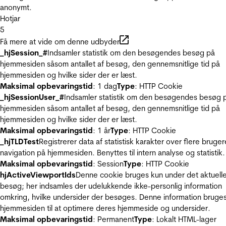
anonymt.
Hotjar
5
Få mere at vide om denne udbyder
_hjSession_#
Indsamler statistik om den besøgendes besøg på
hjemmesiden såsom antallet af besøg, den gennemsnitlige tid på
hjemmesiden og hvilke sider der er læst.
Maksimal opbevaringstid
: 1 dag
Type
: HTTP Cookie
_hjSessionUser_#
Indsamler statistik om den besøgendes besøg 
hjemmesiden såsom antallet af besøg, den gennemsnitlige tid på
hjemmesiden og hvilke sider der er læst.
Maksimal opbevaringstid
: 1 år
Type
: HTTP Cookie
_hjTLDTest
Registrerer data af statistisk karakter over flere bruger
navigation på hjemmesiden. Benyttes til intern analyse og statistik.
Maksimal opbevaringstid
: Session
Type
: HTTP Cookie
hjActiveViewportIds
Denne cookie bruges kun under det aktuell
besøg; her indsamles der udelukkende ikke-personlig information
omkring, hvilke undersider der besøges. Denne information bruges
hjemmesiden til at optimere deres hjemmeside og undersider.
Maksimal opbevaringstid
: Permanent
Type
: Lokalt HTML-lager