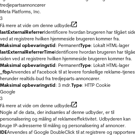
tredjepartsannoncører
Meta Platforms, Inc.
3
Få mere at vide om denne udbyder
lastExternalReferrer
Identificere hvordan brugeren har tilgået sid
ved at registrere hvilken hjemmeside brugeren kommer fra.
Maksimal opbevaringstid
: Permanent
Type
: Lokalt HTML-lager
lastExternalReferrerTime
Identificere hvordan brugeren har tilgå
siden ved at registrere hvilken hjemmeside brugeren kommer fra.
Maksimal opbevaringstid
: Permanent
Type
: Lokalt HTML-lager
_fbp
Anvendes af Facebook til at levere forskellige reklame-tjenes
herunder realtids-bud fra tredjeparts-annoncører.
Maksimal opbevaringstid
: 3 mdr.
Type
: HTTP Cookie
Google
3
Få mere at vide om denne udbyder
Nogle af de data, der indsamles af denne udbyder, er til
personalisering og måling af reklameeffektivitet. Udbyderen kan
bruge IP-adresserne til måling og personalisering af annoncer.
IDE
Anvendes af Google DoubleClick til at registrere og rapporter