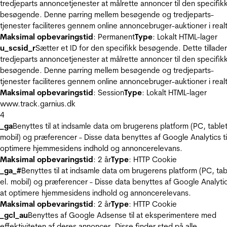
tredjeparts annoncetjenester at målrette annoncer til den specifik
besøgende. Denne parring mellem besøgende og tredjeparts-
tjenester faciliteres gennem online annoncebruger-auktioner i realt
Maksimal opbevaringstid
: Permanent
Type
: Lokalt HTML-lager
u_scsid_r
Sætter et ID for den specifikk besøgende. Dette tillader
tredjeparts annoncetjenester at målrette annoncer til den specifik
besøgende. Denne parring mellem besøgende og tredjeparts-
tjenester faciliteres gennem online annoncebruger-auktioner i realt
Maksimal opbevaringstid
: Session
Type
: Lokalt HTML-lager
www.track.garnius.dk
4
_ga
Benyttes til at indsamle data om brugerens platform (PC, tablet
mobil) og præferencer - Disse data benyttes af Google Analytics til
optimere hjemmesidens indhold og annoncerelevans.
Maksimal opbevaringstid
: 2 år
Type
: HTTP Cookie
_ga_#
Benyttes til at indsamle data om brugerens platform (PC, tab
el. mobil) og præferencer - Disse data benyttes af Google Analytics
at optimere hjemmesidens indhold og annoncerelevans.
Maksimal opbevaringstid
: 2 år
Type
: HTTP Cookie
_gcl_au
Benyttes af Google Adsense til at eksperimentere med
effektiviteten af deres annoncer. Disse finder sted på alle