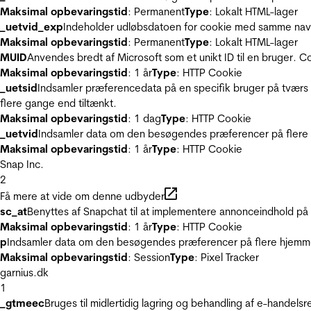
Maksimal opbevaringstid
: Permanent
Type
: Lokalt HTML-lager
_uetvid_exp
Indeholder udløbsdatoen for cookie med samme nav
Maksimal opbevaringstid
: Permanent
Type
: Lokalt HTML-lager
MUID
Anvendes bredt af Microsoft som et unikt ID til en bruger. 
Maksimal opbevaringstid
: 1 år
Type
: HTTP Cookie
_uetsid
Indsamler præferencedata på en specifik bruger på tværs 
flere gange end tiltænkt.
Maksimal opbevaringstid
: 1 dag
Type
: HTTP Cookie
_uetvid
Indsamler data om den besøgendes præferencer på flere h
Maksimal opbevaringstid
: 1 år
Type
: HTTP Cookie
Snap Inc.
2
Få mere at vide om denne udbyder
sc_at
Benyttes af Snapchat til at implementere annonceindhold på
Maksimal opbevaringstid
: 1 år
Type
: HTTP Cookie
p
Indsamler data om den besøgendes præferencer på flere hjemmesi
Maksimal opbevaringstid
: Session
Type
: Pixel Tracker
garnius.dk
1
_gtmeec
Bruges til midlertidig lagring og behandling af e-handels