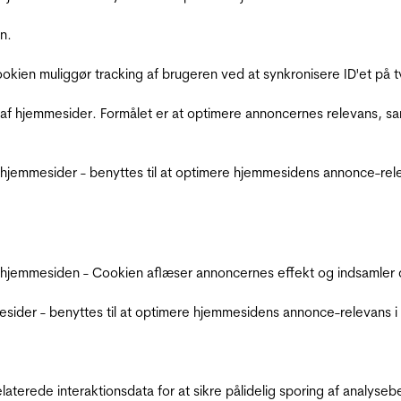
n.
Cookien muliggør tracking af brugeren ved at synkronisere ID'et p
af hjemmesider. Formålet er at optimere annoncernes relevans, s
jemmesider - benyttes til at optimere hjemmesidens annonce-relev
 hjemmesiden - Cookien aflæser annoncernes effekt og indsamler d
der - benyttes til at optimere hjemmesidens annonce-relevans i f
relaterede interaktionsdata for at sikre pålidelig sporing af analys