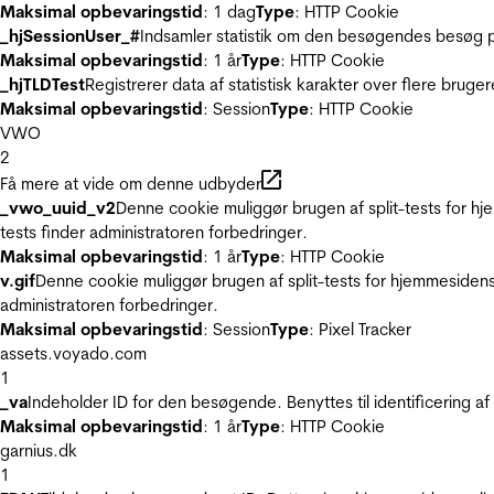
Maksimal opbevaringstid
: 1 dag
Type
: HTTP Cookie
_hjSessionUser_#
Indsamler statistik om den besøgendes besøg p
Maksimal opbevaringstid
: 1 år
Type
: HTTP Cookie
_hjTLDTest
Registrerer data af statistisk karakter over flere bruge
Maksimal opbevaringstid
: Session
Type
: HTTP Cookie
VWO
2
Få mere at vide om denne udbyder
_vwo_uuid_v2
Denne cookie muliggør brugen af split-tests for h
tests finder administratoren forbedringer.
Maksimal opbevaringstid
: 1 år
Type
: HTTP Cookie
v.gif
Denne cookie muliggør brugen af split-tests for hjemmesidens
administratoren forbedringer.
Maksimal opbevaringstid
: Session
Type
: Pixel Tracker
assets.voyado.com
1
_va
Indeholder ID for den besøgende. Benyttes til identificering 
Maksimal opbevaringstid
: 1 år
Type
: HTTP Cookie
garnius.dk
1