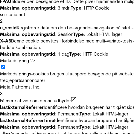
FPAU
Tildeler den besøgende et ID. Dette giver hjemmesiden mul
Maksimal opbevaringstid
: 3 mdr.
Type
: HTTP Cookie
sc-static.net
2
u_scsid
Registrerer data om den besøgendes navigation på sitet -
Maksimal opbevaringstid
: Session
Type
: Lokalt HTML-lager
X-AB
Denne cookie benyttes i forbindelse med multi-variate-tests
bedste kombination.
Maksimal opbevaringstid
: 1 dag
Type
: HTTP Cookie
Markedsføring
27
Markedsførings-cookies bruges til at spore besøgende på websted
tredjepartsannoncører
Meta Platforms, Inc.
3
Få mere at vide om denne udbyder
lastExternalReferrer
Identificere hvordan brugeren har tilgået si
Maksimal opbevaringstid
: Permanent
Type
: Lokalt HTML-lager
lastExternalReferrerTime
Identificere hvordan brugeren har tilgå
Maksimal opbevaringstid
: Permanent
Type
: Lokalt HTML-lager
_fbp
Anvendes af Facebook til at levere forskellige reklame-tjenes