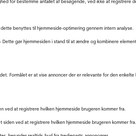
ighed for bestemme antallet af besøgende, ved ikke at registrer
 dette benyttes til hjemmeside‐optimering gennem intern analyse.
 - Dette gør hjemmesiden i stand til at ændre og kombinere elemen
et. Formålet er at vise annoncer der er relevante for den enkelt
den ved at registrere hvilken hjemmeside brugeren kommer fra.
et siden ved at registrere hvilken hjemmeside brugeren kommer fra
ter, herunder realtids-bud fra tredjeparts-annoncører.