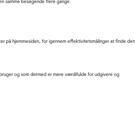
e den samme besøgende flere gange.
ter på hjemmesiden, for igennem effektivitetsmålinger at finde den
e bruger og som dermed er mere værdifulde for udgivere og
.