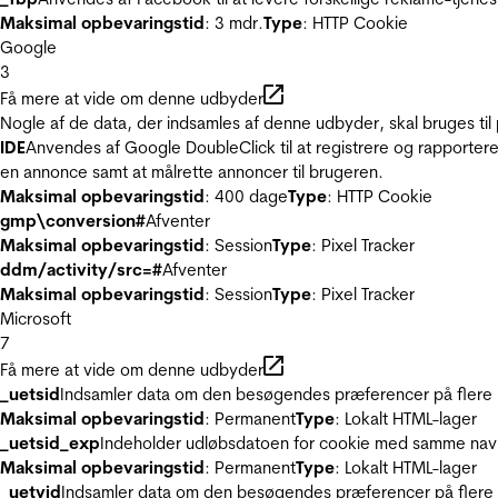
Maksimal opbevaringstid
: 3 mdr.
Type
: HTTP Cookie
Google
3
Få mere at vide om denne udbyder
Nogle af de data, der indsamles af denne udbyder, skal bruges til 
IDE
Anvendes af Google DoubleClick til at registrere og rapportere
en annonce samt at målrette annoncer til brugeren.
Maksimal opbevaringstid
: 400 dage
Type
: HTTP Cookie
gmp\conversion#
Afventer
Maksimal opbevaringstid
: Session
Type
: Pixel Tracker
ddm/activity/src=#
Afventer
Maksimal opbevaringstid
: Session
Type
: Pixel Tracker
Microsoft
7
Få mere at vide om denne udbyder
_uetsid
Indsamler data om den besøgendes præferencer på flere hj
Maksimal opbevaringstid
: Permanent
Type
: Lokalt HTML-lager
_uetsid_exp
Indeholder udløbsdatoen for cookie med samme nav
Maksimal opbevaringstid
: Permanent
Type
: Lokalt HTML-lager
_uetvid
Indsamler data om den besøgendes præferencer på flere h