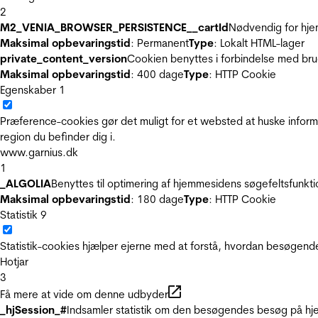
2
M2_VENIA_BROWSER_PERSISTENCE__cartId
Nødvendig for hje
Maksimal opbevaringstid
: Permanent
Type
: Lokalt HTML-lager
private_content_version
Cookien benyttes i forbindelse med br
Maksimal opbevaringstid
: 400 dage
Type
: HTTP Cookie
Egenskaber
1
Præference-cookies gør det muligt for et websted at huske inform
region du befinder dig i.
www.garnius.dk
1
_ALGOLIA
Benyttes til optimering af hjemmesidens søgefeltsfunkt
Maksimal opbevaringstid
: 180 dage
Type
: HTTP Cookie
Statistik
9
Statistik-cookies hjælper ejerne med at forstå, hvordan besøgen
Hotjar
3
Få mere at vide om denne udbyder
_hjSession_#
Indsamler statistik om den besøgendes besøg på hje