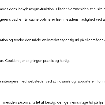
mmesidens indkøbsvogns-funktion. Tillader hjemmesiden at huske d
ugerens cache - En cache optimerer hjemmesidens hastighed ved a
ation og ændre den måde webstedet tager sig ud på eller måden de
ion. Cookien gør søgningen præcis og hurtig.
de interagere med websteder ved at indsamle og rapportere inform
mmesiden såsom antallet af besøg, den gennemsnitlige tid på hjem