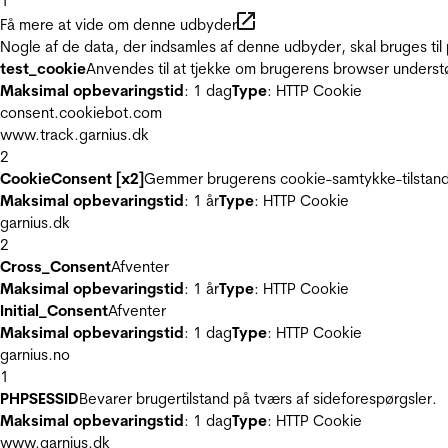
1
Få mere at vide om denne udbyder
Nogle af de data, der indsamles af denne udbyder, skal bruges til 
test_cookie
Anvendes til at tjekke om brugerens browser underst
Maksimal opbevaringstid
: 1 dag
Type
: HTTP Cookie
consent.cookiebot.com
www.track.garnius.dk
2
CookieConsent [x2]
Gemmer brugerens cookie-samtykke-tilstand
Maksimal opbevaringstid
: 1 år
Type
: HTTP Cookie
garnius.dk
2
Cross_Consent
Afventer
Maksimal opbevaringstid
: 1 år
Type
: HTTP Cookie
Initial_Consent
Afventer
Maksimal opbevaringstid
: 1 dag
Type
: HTTP Cookie
garnius.no
1
PHPSESSID
Bevarer brugertilstand på tværs af sideforespørgsler.
Maksimal opbevaringstid
: 1 dag
Type
: HTTP Cookie
www.garnius.dk