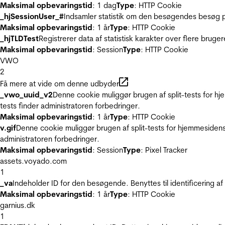
Maksimal opbevaringstid
: 1 dag
Type
: HTTP Cookie
_hjSessionUser_#
Indsamler statistik om den besøgendes besøg p
Maksimal opbevaringstid
: 1 år
Type
: HTTP Cookie
_hjTLDTest
Registrerer data af statistisk karakter over flere bruge
Maksimal opbevaringstid
: Session
Type
: HTTP Cookie
VWO
2
Få mere at vide om denne udbyder
_vwo_uuid_v2
Denne cookie muliggør brugen af split-tests for h
tests finder administratoren forbedringer.
Maksimal opbevaringstid
: 1 år
Type
: HTTP Cookie
v.gif
Denne cookie muliggør brugen af split-tests for hjemmesidens
administratoren forbedringer.
Maksimal opbevaringstid
: Session
Type
: Pixel Tracker
assets.voyado.com
1
_va
Indeholder ID for den besøgende. Benyttes til identificering 
Maksimal opbevaringstid
: 1 år
Type
: HTTP Cookie
garnius.dk
1