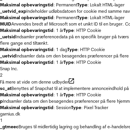
Maksimal opbevaringstid
: Permanent
Type
: Lokalt HTML-lager
_uetvid_exp
Indeholder udløbsdatoen for cookie med samme nav
Maksimal opbevaringstid
: Permanent
Type
: Lokalt HTML-lager
MUID
Anvendes bredt af Microsoft som et unikt ID til en bruger. 
Maksimal opbevaringstid
: 1 år
Type
: HTTP Cookie
_uetsid
Indsamler præferencedata på en specifik bruger på tværs 
flere gange end tiltænkt.
Maksimal opbevaringstid
: 1 dag
Type
: HTTP Cookie
_uetvid
Indsamler data om den besøgendes præferencer på flere h
Maksimal opbevaringstid
: 1 år
Type
: HTTP Cookie
Snap Inc.
2
Få mere at vide om denne udbyder
sc_at
Benyttes af Snapchat til at implementere annonceindhold på
Maksimal opbevaringstid
: 1 år
Type
: HTTP Cookie
p
Indsamler data om den besøgendes præferencer på flere hjemmesi
Maksimal opbevaringstid
: Session
Type
: Pixel Tracker
garnius.dk
1
_gtmeec
Bruges til midlertidig lagring og behandling af e-handels