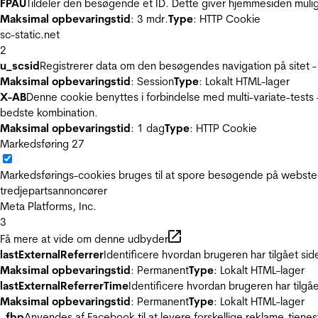
FPAU
Tildeler den besøgende et ID. Dette giver hjemmesiden mul
Maksimal opbevaringstid
: 3 mdr.
Type
: HTTP Cookie
sc-static.net
2
u_scsid
Registrerer data om den besøgendes navigation på sitet -
Maksimal opbevaringstid
: Session
Type
: Lokalt HTML-lager
X-AB
Denne cookie benyttes i forbindelse med multi-variate-tests
bedste kombination.
Maksimal opbevaringstid
: 1 dag
Type
: HTTP Cookie
Markedsføring
27
Markedsførings-cookies bruges til at spore besøgende på websted
tredjepartsannoncører
Meta Platforms, Inc.
3
Få mere at vide om denne udbyder
lastExternalReferrer
Identificere hvordan brugeren har tilgået si
Maksimal opbevaringstid
: Permanent
Type
: Lokalt HTML-lager
lastExternalReferrerTime
Identificere hvordan brugeren har tilgå
Maksimal opbevaringstid
: Permanent
Type
: Lokalt HTML-lager
_fbp
Anvendes af Facebook til at levere forskellige reklame-tjenes