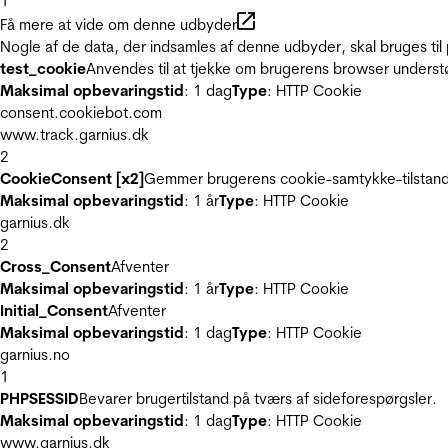
1
Få mere at vide om denne udbyder
Nogle af de data, der indsamles af denne udbyder, skal bruges til 
test_cookie
Anvendes til at tjekke om brugerens browser underst
Maksimal opbevaringstid
: 1 dag
Type
: HTTP Cookie
consent.cookiebot.com
www.track.garnius.dk
2
CookieConsent [x2]
Gemmer brugerens cookie-samtykke-tilstand
Maksimal opbevaringstid
: 1 år
Type
: HTTP Cookie
garnius.dk
2
Cross_Consent
Afventer
Maksimal opbevaringstid
: 1 år
Type
: HTTP Cookie
Initial_Consent
Afventer
Maksimal opbevaringstid
: 1 dag
Type
: HTTP Cookie
garnius.no
1
PHPSESSID
Bevarer brugertilstand på tværs af sideforespørgsler.
Maksimal opbevaringstid
: 1 dag
Type
: HTTP Cookie
www.garnius.dk