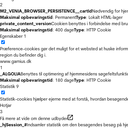
2
M2_VENIA_BROWSER_PERSISTENCE__cartId
Nødvendig for hje
Maksimal opbevaringstid
: Permanent
Type
: Lokalt HTML-lager
private_content_version
Cookien benyttes i forbindelse med br
Maksimal opbevaringstid
: 400 dage
Type
: HTTP Cookie
Egenskaber
1
Præference-cookies gør det muligt for et websted at huske inform
region du befinder dig i.
www.garnius.dk
1
_ALGOLIA
Benyttes til optimering af hjemmesidens søgefeltsfunkt
Maksimal opbevaringstid
: 180 dage
Type
: HTTP Cookie
Statistik
9
Statistik-cookies hjælper ejerne med at forstå, hvordan besøgen
Hotjar
3
Få mere at vide om denne udbyder
_hjSession_#
Indsamler statistik om den besøgendes besøg på hje