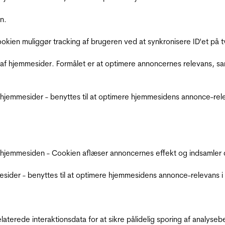
n.
Cookien muliggør tracking af brugeren ved at synkronisere ID'et p
af hjemmesider. Formålet er at optimere annoncernes relevans, s
jemmesider - benyttes til at optimere hjemmesidens annonce-relev
 hjemmesiden - Cookien aflæser annoncernes effekt og indsamler d
der - benyttes til at optimere hjemmesidens annonce-relevans i f
relaterede interaktionsdata for at sikre pålidelig sporing af analys