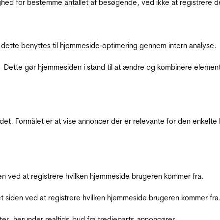
ighed for bestemme antallet af besøgende, ved ikke at registrer
 dette benyttes til hjemmeside‐optimering gennem intern analyse.
 - Dette gør hjemmesiden i stand til at ændre og kombinere elemen
et. Formålet er at vise annoncer der er relevante for den enkelt
den ved at registrere hvilken hjemmeside brugeren kommer fra.
et siden ved at registrere hvilken hjemmeside brugeren kommer fra
ter, herunder realtids-bud fra tredjeparts-annoncører.