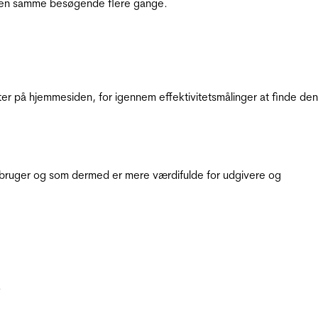
e den samme besøgende flere gange.
ter på hjemmesiden, for igennem effektivitetsmålinger at finde den
e bruger og som dermed er mere værdifulde for udgivere og
.