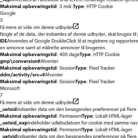
Maksimal opbevaringstid
: 3 mdr.
Type
: HTTP Cookie
Google
3
Få mere at vide om denne udbyder
Nogle af de data, der indsamles af denne udbyder, skal bruges til 
IDE
Anvendes af Google DoubleClick til at registrere og rapportere
en annonce samt at målrette annoncer til brugeren.
Maksimal opbevaringstid
: 400 dage
Type
: HTTP Cookie
gmp\conversion#
Afventer
Maksimal opbevaringstid
: Session
Type
: Pixel Tracker
ddm/activity/src=#
Afventer
Maksimal opbevaringstid
: Session
Type
: Pixel Tracker
Microsoft
7
Få mere at vide om denne udbyder
_uetsid
Indsamler data om den besøgendes præferencer på flere hj
Maksimal opbevaringstid
: Permanent
Type
: Lokalt HTML-lager
_uetsid_exp
Indeholder udløbsdatoen for cookie med samme nav
Maksimal opbevaringstid
: Permanent
Type
: Lokalt HTML-lager
_uetvid
Indsamler data om den besøgendes præferencer på flere h