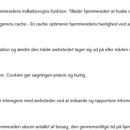
mmesidens indkøbsvogns-funktion. Tillader hjemmesiden at huske d
ugerens cache - En cache optimerer hjemmesidens hastighed ved a
ation og ændre den måde webstedet tager sig ud på eller måden de
ion. Cookien gør søgningen præcis og hurtig.
de interagere med websteder ved at indsamle og rapportere inform
mmesiden såsom antallet af besøg, den gennemsnitlige tid på hjem