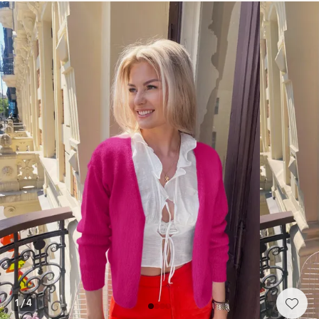
1
/
4