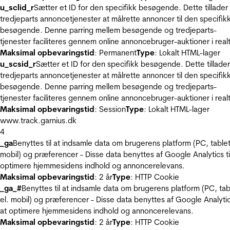
u_sclid_r
Sætter et ID for den specifikk besøgende. Dette tillader
tredjeparts annoncetjenester at målrette annoncer til den specifik
besøgende. Denne parring mellem besøgende og tredjeparts-
tjenester faciliteres gennem online annoncebruger-auktioner i realt
Maksimal opbevaringstid
: Permanent
Type
: Lokalt HTML-lager
u_scsid_r
Sætter et ID for den specifikk besøgende. Dette tillader
tredjeparts annoncetjenester at målrette annoncer til den specifik
besøgende. Denne parring mellem besøgende og tredjeparts-
tjenester faciliteres gennem online annoncebruger-auktioner i realt
Maksimal opbevaringstid
: Session
Type
: Lokalt HTML-lager
www.track.garnius.dk
4
_ga
Benyttes til at indsamle data om brugerens platform (PC, tablet
mobil) og præferencer - Disse data benyttes af Google Analytics til
optimere hjemmesidens indhold og annoncerelevans.
Maksimal opbevaringstid
: 2 år
Type
: HTTP Cookie
_ga_#
Benyttes til at indsamle data om brugerens platform (PC, tab
el. mobil) og præferencer - Disse data benyttes af Google Analytics
at optimere hjemmesidens indhold og annoncerelevans.
Maksimal opbevaringstid
: 2 år
Type
: HTTP Cookie