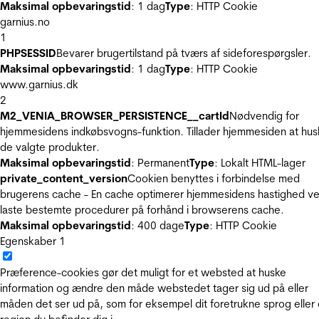
Maksimal opbevaringstid
: 1 dag
Type
: HTTP Cookie
garnius.no
1
PHPSESSID
Bevarer brugertilstand på tværs af sideforespørgsler.
Maksimal opbevaringstid
: 1 dag
Type
: HTTP Cookie
www.garnius.dk
2
M2_VENIA_BROWSER_PERSISTENCE__cartId
Nødvendig for
hjemmesidens indkøbsvogns-funktion. Tillader hjemmesiden at hus
de valgte produkter.
Maksimal opbevaringstid
: Permanent
Type
: Lokalt HTML-lager
private_content_version
Cookien benyttes i forbindelse med
brugerens cache - En cache optimerer hjemmesidens hastighed ve
laste bestemte procedurer på forhånd i browserens cache.
Maksimal opbevaringstid
: 400 dage
Type
: HTTP Cookie
Egenskaber
1
Præference-cookies gør det muligt for et websted at huske
information og ændre den måde webstedet tager sig ud på eller
måden det ser ud på, som for eksempel dit foretrukne sprog eller