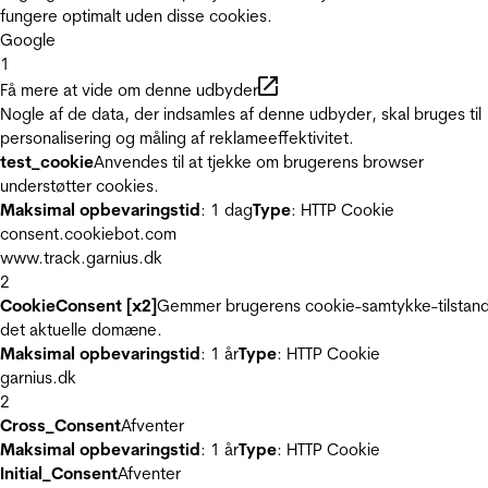
fungere optimalt uden disse cookies.
Google
1
Få mere at vide om denne udbyder
Nogle af de data, der indsamles af denne udbyder, skal bruges til
personalisering og måling af reklameeffektivitet.
test_cookie
Anvendes til at tjekke om brugerens browser
understøtter cookies.
Maksimal opbevaringstid
: 1 dag
Type
: HTTP Cookie
consent.cookiebot.com
www.track.garnius.dk
2
CookieConsent [x2]
Gemmer brugerens cookie-samtykke-tilstand
det aktuelle domæne.
Maksimal opbevaringstid
: 1 år
Type
: HTTP Cookie
garnius.dk
2
Cross_Consent
Afventer
Maksimal opbevaringstid
: 1 år
Type
: HTTP Cookie
Initial_Consent
Afventer