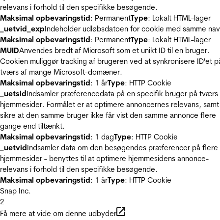
relevans i forhold til den specifikke besøgende.
Maksimal opbevaringstid
: Permanent
Type
: Lokalt HTML-lager
_uetvid_exp
Indeholder udløbsdatoen for cookie med samme nav
Maksimal opbevaringstid
: Permanent
Type
: Lokalt HTML-lager
MUID
Anvendes bredt af Microsoft som et unikt ID til en bruger.
Cookien muliggør tracking af brugeren ved at synkronisere ID'et p
tværs af mange Microsoft-domæner.
Maksimal opbevaringstid
: 1 år
Type
: HTTP Cookie
_uetsid
Indsamler præferencedata på en specifik bruger på tværs 
hjemmesider. Formålet er at optimere annoncernes relevans, samt
sikre at den samme bruger ikke får vist den samme annonce flere
gange end tiltænkt.
Maksimal opbevaringstid
: 1 dag
Type
: HTTP Cookie
_uetvid
Indsamler data om den besøgendes præferencer på flere
hjemmesider - benyttes til at optimere hjemmesidens annonce-
relevans i forhold til den specifikke besøgende.
Maksimal opbevaringstid
: 1 år
Type
: HTTP Cookie
Snap Inc.
2
Få mere at vide om denne udbyder