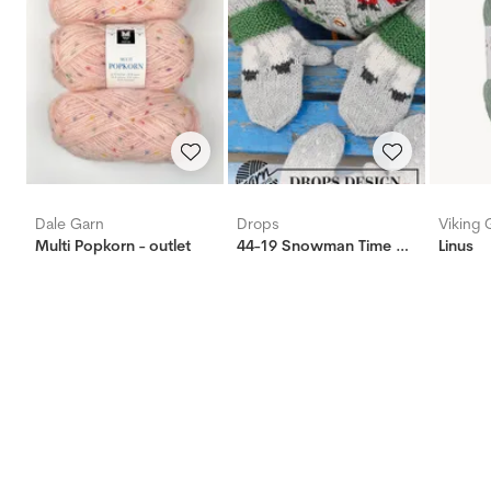
Dale Garn
Drops
Viking 
Multi Popkorn - outlet
44-19 Snowman Time Mittens
Linus