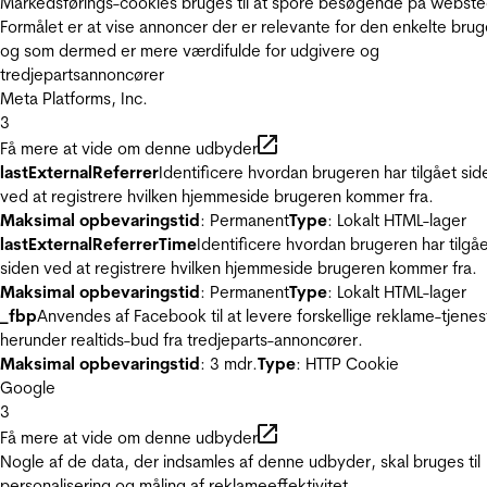
Markedsførings-cookies bruges til at spore besøgende på webste
Formålet er at vise annoncer der er relevante for den enkelte brug
og som dermed er mere værdifulde for udgivere og
tredjepartsannoncører
Meta Platforms, Inc.
3
Få mere at vide om denne udbyder
lastExternalReferrer
Identificere hvordan brugeren har tilgået sid
ved at registrere hvilken hjemmeside brugeren kommer fra.
Maksimal opbevaringstid
: Permanent
Type
: Lokalt HTML-lager
lastExternalReferrerTime
Identificere hvordan brugeren har tilgå
siden ved at registrere hvilken hjemmeside brugeren kommer fra.
Maksimal opbevaringstid
: Permanent
Type
: Lokalt HTML-lager
_fbp
Anvendes af Facebook til at levere forskellige reklame-tjenes
herunder realtids-bud fra tredjeparts-annoncører.
Maksimal opbevaringstid
: 3 mdr.
Type
: HTTP Cookie
Google
3
Få mere at vide om denne udbyder
Nogle af de data, der indsamles af denne udbyder, skal bruges til
personalisering og måling af reklameeffektivitet.