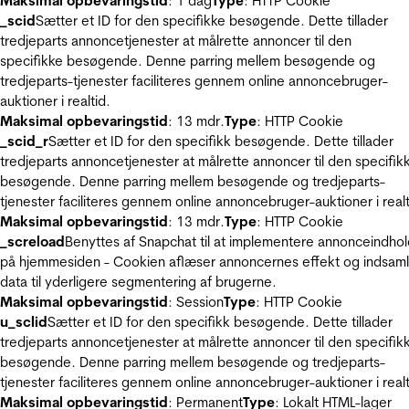
Maksimal opbevaringstid
: 1 dag
Type
: HTTP Cookie
_scid
Sætter et ID for den specifikke besøgende. Dette tillader
tredjeparts annoncetjenester at målrette annoncer til den
specifikke besøgende. Denne parring mellem besøgende og
tredjeparts-tjenester faciliteres gennem online annoncebruger-
auktioner i realtid.
Maksimal opbevaringstid
: 13 mdr.
Type
: HTTP Cookie
_scid_r
Sætter et ID for den specifikk besøgende. Dette tillader
tredjeparts annoncetjenester at målrette annoncer til den specifik
besøgende. Denne parring mellem besøgende og tredjeparts-
tjenester faciliteres gennem online annoncebruger-auktioner i realt
Maksimal opbevaringstid
: 13 mdr.
Type
: HTTP Cookie
_screload
Benyttes af Snapchat til at implementere annonceindho
på hjemmesiden - Cookien aflæser annoncernes effekt og indsaml
data til yderligere segmentering af brugerne.
Maksimal opbevaringstid
: Session
Type
: HTTP Cookie
u_sclid
Sætter et ID for den specifikk besøgende. Dette tillader
tredjeparts annoncetjenester at målrette annoncer til den specifik
besøgende. Denne parring mellem besøgende og tredjeparts-
tjenester faciliteres gennem online annoncebruger-auktioner i realt
Maksimal opbevaringstid
: Permanent
Type
: Lokalt HTML-lager