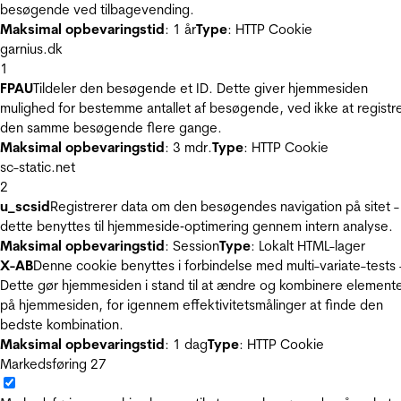
besøgende ved tilbagevending.
Maksimal opbevaringstid
: 1 år
Type
: HTTP Cookie
garnius.dk
1
FPAU
Tildeler den besøgende et ID. Dette giver hjemmesiden
mulighed for bestemme antallet af besøgende, ved ikke at registr
den samme besøgende flere gange.
Maksimal opbevaringstid
: 3 mdr.
Type
: HTTP Cookie
sc-static.net
2
u_scsid
Registrerer data om den besøgendes navigation på sitet -
dette benyttes til hjemmeside‐optimering gennem intern analyse.
Maksimal opbevaringstid
: Session
Type
: Lokalt HTML-lager
X-AB
Denne cookie benyttes i forbindelse med multi-variate-tests 
Dette gør hjemmesiden i stand til at ændre og kombinere element
på hjemmesiden, for igennem effektivitetsmålinger at finde den
bedste kombination.
Maksimal opbevaringstid
: 1 dag
Type
: HTTP Cookie
Markedsføring
27