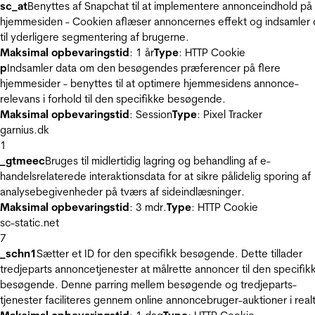
sc_at
Benyttes af Snapchat til at implementere annonceindhold på
hjemmesiden - Cookien aflæser annoncernes effekt og indsamler 
til yderligere segmentering af brugerne.
Maksimal opbevaringstid
: 1 år
Type
: HTTP Cookie
p
Indsamler data om den besøgendes præferencer på flere
hjemmesider - benyttes til at optimere hjemmesidens annonce-
relevans i forhold til den specifikke besøgende.
Maksimal opbevaringstid
: Session
Type
: Pixel Tracker
garnius.dk
1
_gtmeec
Bruges til midlertidig lagring og behandling af e-
handelsrelaterede interaktionsdata for at sikre pålidelig sporing af
analysebegivenheder på tværs af sideindlæsninger.
Maksimal opbevaringstid
: 3 mdr.
Type
: HTTP Cookie
sc-static.net
7
_schn1
Sætter et ID for den specifikk besøgende. Dette tillader
tredjeparts annoncetjenester at målrette annoncer til den specifik
besøgende. Denne parring mellem besøgende og tredjeparts-
tjenester faciliteres gennem online annoncebruger-auktioner i realt