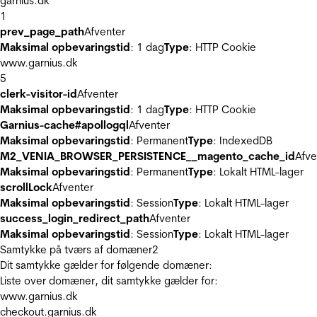
garnius.dk
1
prev_page_path
Afventer
Maksimal opbevaringstid
: 1 dag
Type
: HTTP Cookie
www.garnius.dk
5
clerk-visitor-id
Afventer
Maksimal opbevaringstid
: 1 dag
Type
: HTTP Cookie
Garnius-cache#apollogql
Afventer
Maksimal opbevaringstid
: Permanent
Type
: IndexedDB
M2_VENIA_BROWSER_PERSISTENCE__magento_cache_id
Afve
Maksimal opbevaringstid
: Permanent
Type
: Lokalt HTML-lager
scrollLock
Afventer
Maksimal opbevaringstid
: Session
Type
: Lokalt HTML-lager
success_login_redirect_path
Afventer
Maksimal opbevaringstid
: Session
Type
: Lokalt HTML-lager
Samtykke på tværs af domæner
2
Dit samtykke gælder for følgende domæner:
Liste over domæner, dit samtykke gælder for:
www.garnius.dk
checkout.garnius.dk