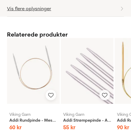
Vis flere oplysninger
Relaterede produkter
Viking Garn
Viking Garn
Viking 
Addi Rundpinde - Messing
Addi Strømpepinde - Aluminium
60
kr
55
kr
90
kr