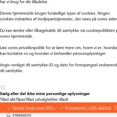
har vi brug for din tilladelse.
Denne hjemmeside bruger forskellige typer af cookies. Nogen
cookies indsættes af tredjepartstjenester, der vises på vores sider
Du kan ændre eller tilbagekalde dit samtykke via cookiepolitikken 
vores hjemmeside.
Læs vores privatlivspolitik for at lære mere om, hvem vi er, hvorda
kan kontakte os og hvordan vi behandler personoplysninger.
Angiv venligst dit samtykke-ID og dato for forespørgsel vedrøren
dit samtykke.
Sælg eller del ikke mine personlige oplysninger
Tillad alle
Tilpas
Tillad udvalgte
Ikke tilladt
Gratis fragt over 599,-
Prisgaranti +15% ekstra!
Hjem
STRIKKEKITS
>