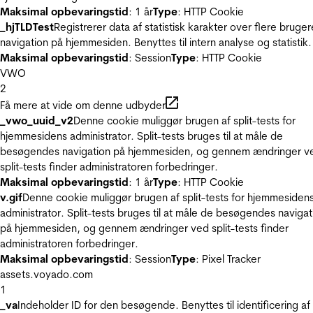
Maksimal opbevaringstid
: 1 år
Type
: HTTP Cookie
_hjTLDTest
Registrerer data af statistisk karakter over flere bruger
navigation på hjemmesiden. Benyttes til intern analyse og statistik.
Maksimal opbevaringstid
: Session
Type
: HTTP Cookie
VWO
2
Få mere at vide om denne udbyder
_vwo_uuid_v2
Denne cookie muliggør brugen af split-tests for
hjemmesidens administrator. Split-tests bruges til at måle de
besøgendes navigation på hjemmesiden, og gennem ændringer v
split-tests finder administratoren forbedringer.
Maksimal opbevaringstid
: 1 år
Type
: HTTP Cookie
v.gif
Denne cookie muliggør brugen af split-tests for hjemmesiden
administrator. Split-tests bruges til at måle de besøgendes navigat
på hjemmesiden, og gennem ændringer ved split-tests finder
administratoren forbedringer.
Maksimal opbevaringstid
: Session
Type
: Pixel Tracker
assets.voyado.com
1
_va
Indeholder ID for den besøgende. Benyttes til identificering af