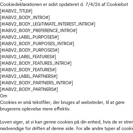
Cookiedeklarationen er sidst opdateret d. 7/4/26 af
Cookiebot
[#IABV2_TITLE#]
[#IABV2_BODY_INTRO#]
[#IABV2_BODY_LEGITIMATE_INTEREST_INTRO#]
[#IABV2_BODY_PREFERENCE_INTRO#]
[#IABV2_LABEL_PURPOSES#]
[#IABV2_BODY_PURPOSES_INTRO#]
[#IABV2_BODY_PURPOSES#]
[#IABV2_LABEL_FEATURES#]
[#IABV2_BODY_FEATURES_INTRO#]
[#IABV2_BODY_FEATURES#]
[#IABV2_LABEL_PARTNERS#]
[#IABV2_BODY_PARTNERS_INTRO#]
[#IABV2_BODY_PARTNERS#]
Om
Cookies er små tekstfiler, der bruges af websteder, til at gøre
brugerens oplevelse mere effektiv.
Loven siger, at vi kan genne cookies på din enhed, hvis de er stre
nødvendige for driften af denne side. For alle andre typer af cooki