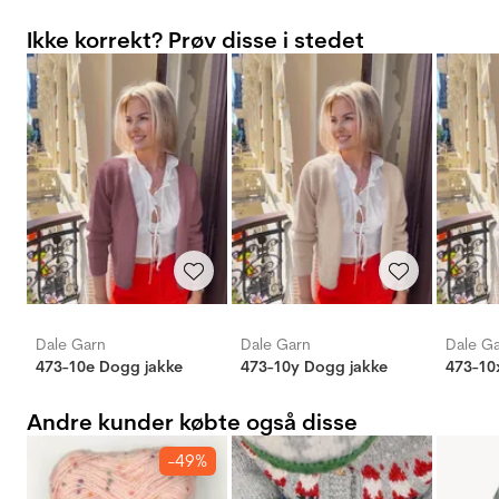
Ikke korrekt? Prøv disse i stedet
Dale Garn
Dale Garn
Dale G
473-10e Dogg jakke
473-10y Dogg jakke
473-10
Andre kunder købte også disse
-49%