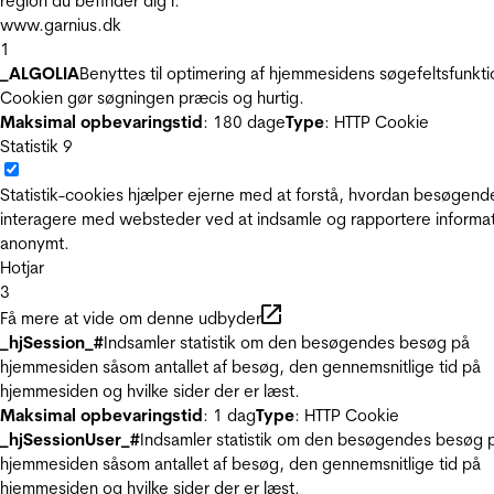
region du befinder dig i.
www.garnius.dk
1
_ALGOLIA
Benyttes til optimering af hjemmesidens søgefeltsfunkti
Cookien gør søgningen præcis og hurtig.
Maksimal opbevaringstid
: 180 dage
Type
: HTTP Cookie
Statistik
9
Statistik-cookies hjælper ejerne med at forstå, hvordan besøgend
interagere med websteder ved at indsamle og rapportere informa
anonymt.
Hotjar
3
Få mere at vide om denne udbyder
_hjSession_#
Indsamler statistik om den besøgendes besøg på
hjemmesiden såsom antallet af besøg, den gennemsnitlige tid på
hjemmesiden og hvilke sider der er læst.
Maksimal opbevaringstid
: 1 dag
Type
: HTTP Cookie
_hjSessionUser_#
Indsamler statistik om den besøgendes besøg 
hjemmesiden såsom antallet af besøg, den gennemsnitlige tid på
hjemmesiden og hvilke sider der er læst.