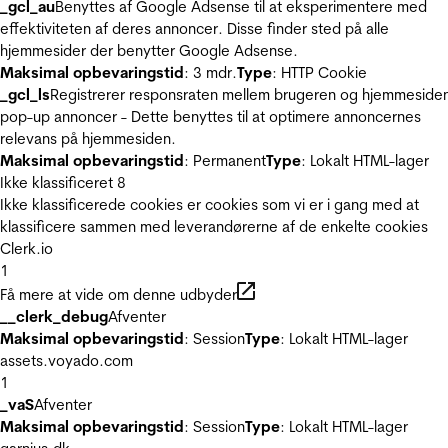
_gcl_au
Benyttes af Google Adsense til at eksperimentere med
effektiviteten af deres annoncer. Disse finder sted på alle
hjemmesider der benytter Google Adsense.
Maksimal opbevaringstid
: 3 mdr.
Type
: HTTP Cookie
_gcl_ls
Registrerer responsraten mellem brugeren og hjemmeside
pop-up annoncer - Dette benyttes til at optimere annoncernes
relevans på hjemmesiden.
Maksimal opbevaringstid
: Permanent
Type
: Lokalt HTML-lager
Ikke klassificeret
8
Ikke klassificerede cookies er cookies som vi er i gang med at
klassificere sammen med leverandørerne af de enkelte cookies
Clerk.io
1
Få mere at vide om denne udbyder
__clerk_debug
Afventer
Maksimal opbevaringstid
: Session
Type
: Lokalt HTML-lager
assets.voyado.com
1
_vaS
Afventer
Maksimal opbevaringstid
: Session
Type
: Lokalt HTML-lager