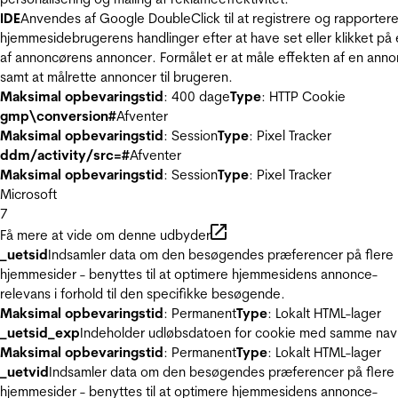
IDE
Anvendes af Google DoubleClick til at registrere og rapporter
hjemmesidebrugerens handlinger efter at have set eller klikket på
af annoncørens annoncer. Formålet er at måle effekten af en ann
samt at målrette annoncer til brugeren.
Maksimal opbevaringstid
: 400 dage
Type
: HTTP Cookie
gmp\conversion#
Afventer
Maksimal opbevaringstid
: Session
Type
: Pixel Tracker
ddm/activity/src=#
Afventer
Maksimal opbevaringstid
: Session
Type
: Pixel Tracker
Microsoft
7
Få mere at vide om denne udbyder
_uetsid
Indsamler data om den besøgendes præferencer på flere
hjemmesider - benyttes til at optimere hjemmesidens annonce-
relevans i forhold til den specifikke besøgende.
Maksimal opbevaringstid
: Permanent
Type
: Lokalt HTML-lager
_uetsid_exp
Indeholder udløbsdatoen for cookie med samme nav
Maksimal opbevaringstid
: Permanent
Type
: Lokalt HTML-lager
_uetvid
Indsamler data om den besøgendes præferencer på flere
hjemmesider - benyttes til at optimere hjemmesidens annonce-