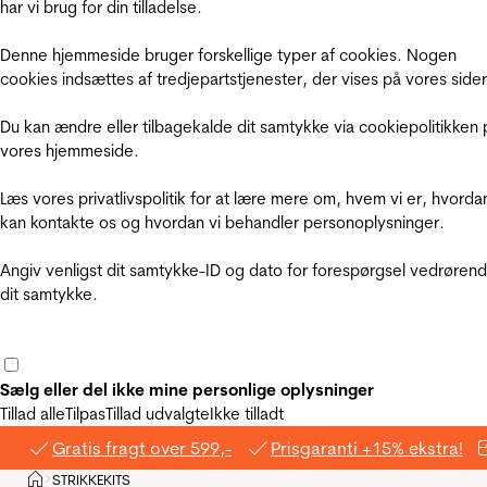
har vi brug for din tilladelse.
Denne hjemmeside bruger forskellige typer af cookies. Nogen
cookies indsættes af tredjepartstjenester, der vises på vores sider
Du kan ændre eller tilbagekalde dit samtykke via cookiepolitikken 
vores hjemmeside.
Læs vores privatlivspolitik for at lære mere om, hvem vi er, hvorda
kan kontakte os og hvordan vi behandler personoplysninger.
Angiv venligst dit samtykke-ID og dato for forespørgsel vedrøren
dit samtykke.
Sælg eller del ikke mine personlige oplysninger
Tillad alle
Tilpas
Tillad udvalgte
Ikke tilladt
Gratis fragt over 599,-
Prisgaranti +15% ekstra!
Hjem
STRIKKEKITS
>