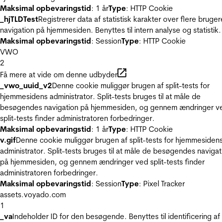
Maksimal opbevaringstid
: 1 år
Type
: HTTP Cookie
_hjTLDTest
Registrerer data af statistisk karakter over flere bruger
navigation på hjemmesiden. Benyttes til intern analyse og statistik.
Maksimal opbevaringstid
: Session
Type
: HTTP Cookie
VWO
2
Få mere at vide om denne udbyder
_vwo_uuid_v2
Denne cookie muliggør brugen af split-tests for
hjemmesidens administrator. Split-tests bruges til at måle de
besøgendes navigation på hjemmesiden, og gennem ændringer v
split-tests finder administratoren forbedringer.
Maksimal opbevaringstid
: 1 år
Type
: HTTP Cookie
v.gif
Denne cookie muliggør brugen af split-tests for hjemmesiden
administrator. Split-tests bruges til at måle de besøgendes navigat
på hjemmesiden, og gennem ændringer ved split-tests finder
administratoren forbedringer.
Maksimal opbevaringstid
: Session
Type
: Pixel Tracker
assets.voyado.com
1
_va
Indeholder ID for den besøgende. Benyttes til identificering af