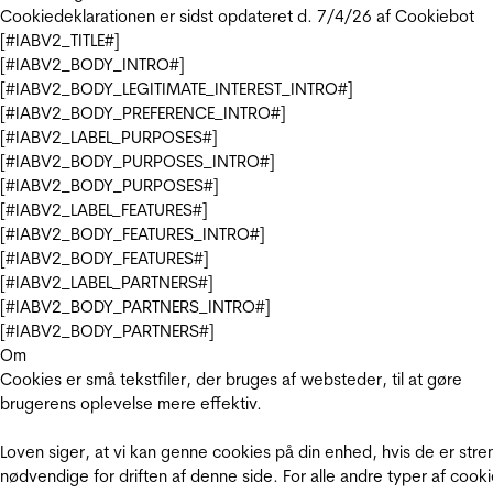
Cookiedeklarationen er sidst opdateret d. 7/4/26 af
Cookiebot
[#IABV2_TITLE#]
[#IABV2_BODY_INTRO#]
[#IABV2_BODY_LEGITIMATE_INTEREST_INTRO#]
[#IABV2_BODY_PREFERENCE_INTRO#]
[#IABV2_LABEL_PURPOSES#]
[#IABV2_BODY_PURPOSES_INTRO#]
[#IABV2_BODY_PURPOSES#]
[#IABV2_LABEL_FEATURES#]
[#IABV2_BODY_FEATURES_INTRO#]
[#IABV2_BODY_FEATURES#]
[#IABV2_LABEL_PARTNERS#]
[#IABV2_BODY_PARTNERS_INTRO#]
[#IABV2_BODY_PARTNERS#]
Om
Cookies er små tekstfiler, der bruges af websteder, til at gøre
brugerens oplevelse mere effektiv.
Loven siger, at vi kan genne cookies på din enhed, hvis de er stre
nødvendige for driften af denne side. For alle andre typer af cooki