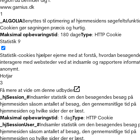
region du befinder dig i.
www.garnius.dk
1
_ALGOLIA
Benyttes til optimering af hjemmesidens søgefeltsfunkti
Cookien gør søgningen præcis og hurtig.
Maksimal opbevaringstid
: 180 dage
Type
: HTTP Cookie
Statistik
9
Statistik-cookies hjælper ejerne med at forstå, hvordan besøgend
interagere med websteder ved at indsamle og rapportere informa
anonymt.
Hotjar
3
Få mere at vide om denne udbyder
_hjSession_#
Indsamler statistik om den besøgendes besøg på
hjemmesiden såsom antallet af besøg, den gennemsnitlige tid på
hjemmesiden og hvilke sider der er læst.
Maksimal opbevaringstid
: 1 dag
Type
: HTTP Cookie
_hjSessionUser_#
Indsamler statistik om den besøgendes besøg 
hjemmesiden såsom antallet af besøg, den gennemsnitlige tid på
hjemmesiden og hvilke sider der er læst.