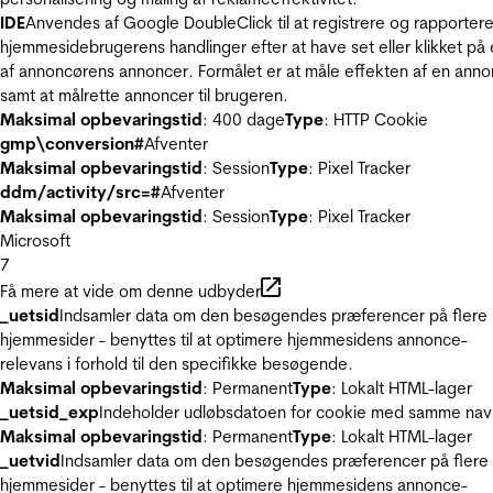
IDE
Anvendes af Google DoubleClick til at registrere og rapporter
hjemmesidebrugerens handlinger efter at have set eller klikket på
af annoncørens annoncer. Formålet er at måle effekten af en ann
samt at målrette annoncer til brugeren.
Maksimal opbevaringstid
: 400 dage
Type
: HTTP Cookie
gmp\conversion#
Afventer
Maksimal opbevaringstid
: Session
Type
: Pixel Tracker
ddm/activity/src=#
Afventer
Maksimal opbevaringstid
: Session
Type
: Pixel Tracker
Microsoft
7
Få mere at vide om denne udbyder
_uetsid
Indsamler data om den besøgendes præferencer på flere
hjemmesider - benyttes til at optimere hjemmesidens annonce-
relevans i forhold til den specifikke besøgende.
Maksimal opbevaringstid
: Permanent
Type
: Lokalt HTML-lager
_uetsid_exp
Indeholder udløbsdatoen for cookie med samme nav
Maksimal opbevaringstid
: Permanent
Type
: Lokalt HTML-lager
_uetvid
Indsamler data om den besøgendes præferencer på flere
hjemmesider - benyttes til at optimere hjemmesidens annonce-