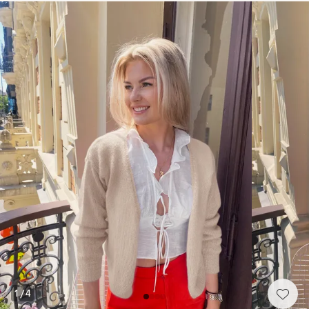
1
/
4