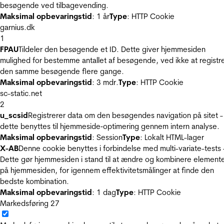
besøgende ved tilbagevending.
Maksimal opbevaringstid
: 1 år
Type
: HTTP Cookie
garnius.dk
1
FPAU
Tildeler den besøgende et ID. Dette giver hjemmesiden
mulighed for bestemme antallet af besøgende, ved ikke at registr
den samme besøgende flere gange.
Maksimal opbevaringstid
: 3 mdr.
Type
: HTTP Cookie
sc-static.net
2
u_scsid
Registrerer data om den besøgendes navigation på sitet -
dette benyttes til hjemmeside‐optimering gennem intern analyse.
Maksimal opbevaringstid
: Session
Type
: Lokalt HTML-lager
X-AB
Denne cookie benyttes i forbindelse med multi-variate-tests 
Dette gør hjemmesiden i stand til at ændre og kombinere element
på hjemmesiden, for igennem effektivitetsmålinger at finde den
bedste kombination.
Maksimal opbevaringstid
: 1 dag
Type
: HTTP Cookie
Markedsføring
27