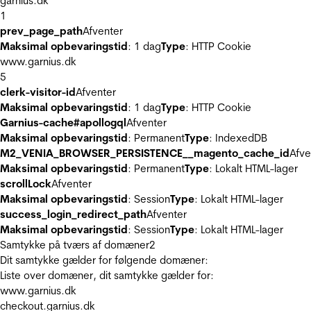
garnius.dk
1
prev_page_path
Afventer
Maksimal opbevaringstid
: 1 dag
Type
: HTTP Cookie
www.garnius.dk
5
clerk-visitor-id
Afventer
Maksimal opbevaringstid
: 1 dag
Type
: HTTP Cookie
Garnius-cache#apollogql
Afventer
Maksimal opbevaringstid
: Permanent
Type
: IndexedDB
M2_VENIA_BROWSER_PERSISTENCE__magento_cache_id
Afve
Maksimal opbevaringstid
: Permanent
Type
: Lokalt HTML-lager
scrollLock
Afventer
Maksimal opbevaringstid
: Session
Type
: Lokalt HTML-lager
success_login_redirect_path
Afventer
Maksimal opbevaringstid
: Session
Type
: Lokalt HTML-lager
Samtykke på tværs af domæner
2
Dit samtykke gælder for følgende domæner:
Liste over domæner, dit samtykke gælder for:
www.garnius.dk
checkout.garnius.dk