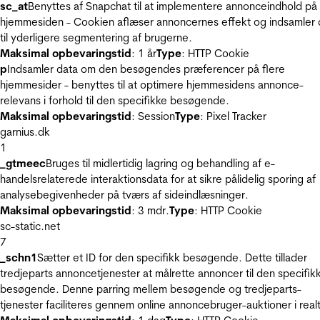
sc_at
Benyttes af Snapchat til at implementere annonceindhold på
hjemmesiden - Cookien aflæser annoncernes effekt og indsamler 
til yderligere segmentering af brugerne.
Maksimal opbevaringstid
: 1 år
Type
: HTTP Cookie
p
Indsamler data om den besøgendes præferencer på flere
hjemmesider - benyttes til at optimere hjemmesidens annonce-
relevans i forhold til den specifikke besøgende.
Maksimal opbevaringstid
: Session
Type
: Pixel Tracker
garnius.dk
1
_gtmeec
Bruges til midlertidig lagring og behandling af e-
handelsrelaterede interaktionsdata for at sikre pålidelig sporing af
analysebegivenheder på tværs af sideindlæsninger.
Maksimal opbevaringstid
: 3 mdr.
Type
: HTTP Cookie
sc-static.net
7
_schn1
Sætter et ID for den specifikk besøgende. Dette tillader
tredjeparts annoncetjenester at målrette annoncer til den specifik
besøgende. Denne parring mellem besøgende og tredjeparts-
tjenester faciliteres gennem online annoncebruger-auktioner i realt