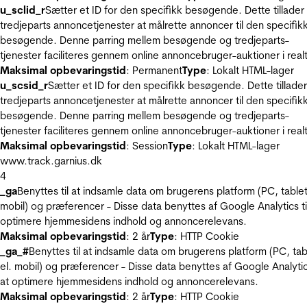
u_sclid_r
Sætter et ID for den specifikk besøgende. Dette tillader
tredjeparts annoncetjenester at målrette annoncer til den specifik
besøgende. Denne parring mellem besøgende og tredjeparts-
tjenester faciliteres gennem online annoncebruger-auktioner i realt
Maksimal opbevaringstid
: Permanent
Type
: Lokalt HTML-lager
u_scsid_r
Sætter et ID for den specifikk besøgende. Dette tillader
tredjeparts annoncetjenester at målrette annoncer til den specifik
besøgende. Denne parring mellem besøgende og tredjeparts-
tjenester faciliteres gennem online annoncebruger-auktioner i realt
Maksimal opbevaringstid
: Session
Type
: Lokalt HTML-lager
www.track.garnius.dk
4
_ga
Benyttes til at indsamle data om brugerens platform (PC, tablet
mobil) og præferencer - Disse data benyttes af Google Analytics til
optimere hjemmesidens indhold og annoncerelevans.
Maksimal opbevaringstid
: 2 år
Type
: HTTP Cookie
_ga_#
Benyttes til at indsamle data om brugerens platform (PC, tab
el. mobil) og præferencer - Disse data benyttes af Google Analytics
at optimere hjemmesidens indhold og annoncerelevans.
Maksimal opbevaringstid
: 2 år
Type
: HTTP Cookie