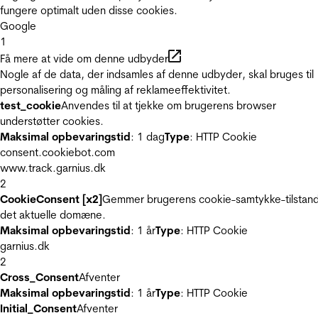
fungere optimalt uden disse cookies.
Google
1
Få mere at vide om denne udbyder
Nogle af de data, der indsamles af denne udbyder, skal bruges til
personalisering og måling af reklameeffektivitet.
test_cookie
Anvendes til at tjekke om brugerens browser
understøtter cookies.
Maksimal opbevaringstid
: 1 dag
Type
: HTTP Cookie
consent.cookiebot.com
www.track.garnius.dk
2
CookieConsent [x2]
Gemmer brugerens cookie-samtykke-tilstand
det aktuelle domæne.
Maksimal opbevaringstid
: 1 år
Type
: HTTP Cookie
garnius.dk
2
Cross_Consent
Afventer
Maksimal opbevaringstid
: 1 år
Type
: HTTP Cookie
Initial_Consent
Afventer