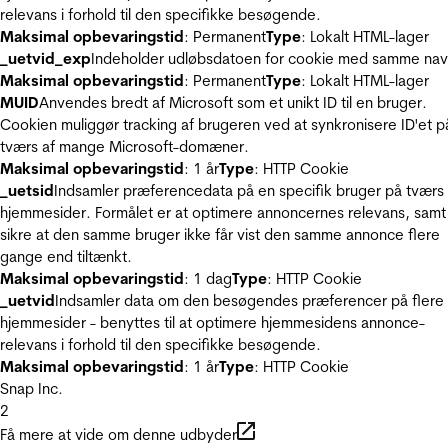
relevans i forhold til den specifikke besøgende.
Maksimal opbevaringstid
: Permanent
Type
: Lokalt HTML-lager
_uetvid_exp
Indeholder udløbsdatoen for cookie med samme nav
Maksimal opbevaringstid
: Permanent
Type
: Lokalt HTML-lager
MUID
Anvendes bredt af Microsoft som et unikt ID til en bruger.
Cookien muliggør tracking af brugeren ved at synkronisere ID'et p
tværs af mange Microsoft-domæner.
Maksimal opbevaringstid
: 1 år
Type
: HTTP Cookie
_uetsid
Indsamler præferencedata på en specifik bruger på tværs 
hjemmesider. Formålet er at optimere annoncernes relevans, samt
sikre at den samme bruger ikke får vist den samme annonce flere
gange end tiltænkt.
Maksimal opbevaringstid
: 1 dag
Type
: HTTP Cookie
_uetvid
Indsamler data om den besøgendes præferencer på flere
hjemmesider - benyttes til at optimere hjemmesidens annonce-
relevans i forhold til den specifikke besøgende.
Maksimal opbevaringstid
: 1 år
Type
: HTTP Cookie
Snap Inc.
2
Få mere at vide om denne udbyder