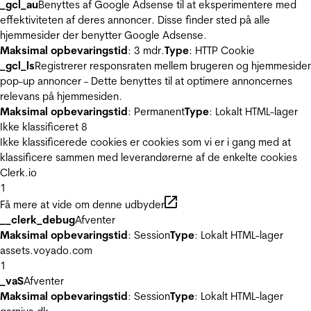
_gcl_au
Benyttes af Google Adsense til at eksperimentere med
effektiviteten af deres annoncer. Disse finder sted på alle
hjemmesider der benytter Google Adsense.
Maksimal opbevaringstid
: 3 mdr.
Type
: HTTP Cookie
_gcl_ls
Registrerer responsraten mellem brugeren og hjemmeside
pop-up annoncer - Dette benyttes til at optimere annoncernes
relevans på hjemmesiden.
Maksimal opbevaringstid
: Permanent
Type
: Lokalt HTML-lager
Ikke klassificeret
8
Ikke klassificerede cookies er cookies som vi er i gang med at
klassificere sammen med leverandørerne af de enkelte cookies
Clerk.io
1
Få mere at vide om denne udbyder
__clerk_debug
Afventer
Maksimal opbevaringstid
: Session
Type
: Lokalt HTML-lager
assets.voyado.com
1
_vaS
Afventer
Maksimal opbevaringstid
: Session
Type
: Lokalt HTML-lager