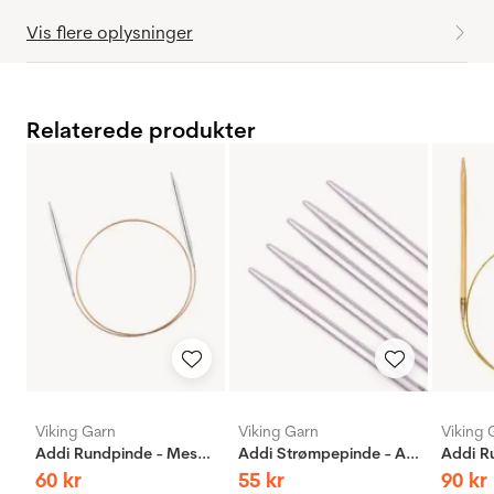
Vis flere oplysninger
Relaterede produkter
Viking Garn
Viking Garn
Viking 
Addi Rundpinde - Messing
Addi Strømpepinde - Aluminium
60
kr
55
kr
90
kr