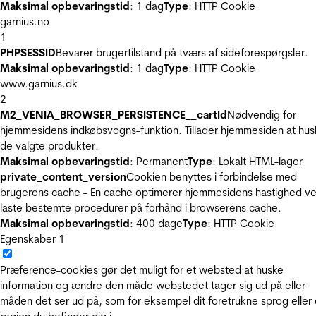
Maksimal opbevaringstid
: 1 dag
Type
: HTTP Cookie
garnius.no
1
PHPSESSID
Bevarer brugertilstand på tværs af sideforespørgsler.
Maksimal opbevaringstid
: 1 dag
Type
: HTTP Cookie
www.garnius.dk
2
M2_VENIA_BROWSER_PERSISTENCE__cartId
Nødvendig for
hjemmesidens indkøbsvogns-funktion. Tillader hjemmesiden at hus
de valgte produkter.
Maksimal opbevaringstid
: Permanent
Type
: Lokalt HTML-lager
private_content_version
Cookien benyttes i forbindelse med
brugerens cache - En cache optimerer hjemmesidens hastighed ve
laste bestemte procedurer på forhånd i browserens cache.
Maksimal opbevaringstid
: 400 dage
Type
: HTTP Cookie
Egenskaber
1
Præference-cookies gør det muligt for et websted at huske
information og ændre den måde webstedet tager sig ud på eller
måden det ser ud på, som for eksempel dit foretrukne sprog eller