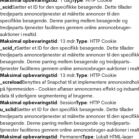
Maksimal opbevaringstid
: 1 dag
Type
: HTTP Cookie
_scid
Sætter et ID for den specifikke besøgende. Dette tillader
tredjeparts annoncetjenester at målrette annoncer til den
specifikke besøgende. Denne parring mellem besøgende og
tredjeparts-tjenester faciliteres gennem online annoncebruger-
auktioner i realtid.
Maksimal opbevaringstid
: 13 mdr.
Type
: HTTP Cookie
_scid_r
Sætter et ID for den specifikk besøgende. Dette tillader
tredjeparts annoncetjenester at målrette annoncer til den specifik
besøgende. Denne parring mellem besøgende og tredjeparts-
tjenester faciliteres gennem online annoncebruger-auktioner i realt
Maksimal opbevaringstid
: 13 mdr.
Type
: HTTP Cookie
_screload
Benyttes af Snapchat til at implementere annonceindho
på hjemmesiden - Cookien aflæser annoncernes effekt og indsaml
data til yderligere segmentering af brugerne.
Maksimal opbevaringstid
: Session
Type
: HTTP Cookie
u_sclid
Sætter et ID for den specifikk besøgende. Dette tillader
tredjeparts annoncetjenester at målrette annoncer til den specifik
besøgende. Denne parring mellem besøgende og tredjeparts-
tjenester faciliteres gennem online annoncebruger-auktioner i realt
Maksimal opbevaringstid
: Permanent
Type
: Lokalt HTML-lager