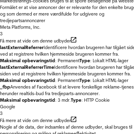
Markedsførings-cookies bruges til at spore besøgende på webste
Formålet er at vise annoncer der er relevante for den enkelte brug
og som dermed er mere værdifulde for udgivere og
tredjepartsannoncører
Meta Platforms, Inc.
3
Få mere at vide om denne udbyder
lastExternalReferrer
Identificere hvordan brugeren har tilgået sid
ved at registrere hvilken hjemmeside brugeren kommer fra.
Maksimal opbevaringstid
: Permanent
Type
: Lokalt HTML-lager
lastExternalReferrerTime
Identificere hvordan brugeren har tilgå
siden ved at registrere hvilken hjemmeside brugeren kommer fra.
Maksimal opbevaringstid
: Permanent
Type
: Lokalt HTML-lager
_fbp
Anvendes af Facebook til at levere forskellige reklame-tjenes
herunder realtids-bud fra tredjeparts-annoncører.
Maksimal opbevaringstid
: 3 mdr.
Type
: HTTP Cookie
Google
3
Få mere at vide om denne udbyder
Nogle af de data, der indsamles af denne udbyder, skal bruges til
personalisering og måling af reklameeffektivitet.