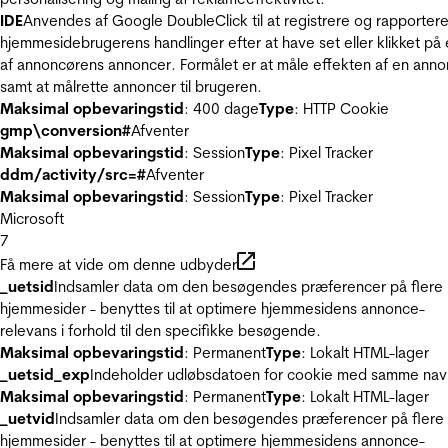
IDE
Anvendes af Google DoubleClick til at registrere og rapporter
hjemmesidebrugerens handlinger efter at have set eller klikket på
af annoncørens annoncer. Formålet er at måle effekten af en ann
samt at målrette annoncer til brugeren.
Maksimal opbevaringstid
: 400 dage
Type
: HTTP Cookie
gmp\conversion#
Afventer
Maksimal opbevaringstid
: Session
Type
: Pixel Tracker
ddm/activity/src=#
Afventer
Maksimal opbevaringstid
: Session
Type
: Pixel Tracker
Microsoft
7
Få mere at vide om denne udbyder
_uetsid
Indsamler data om den besøgendes præferencer på flere
hjemmesider - benyttes til at optimere hjemmesidens annonce-
relevans i forhold til den specifikke besøgende.
Maksimal opbevaringstid
: Permanent
Type
: Lokalt HTML-lager
_uetsid_exp
Indeholder udløbsdatoen for cookie med samme nav
Maksimal opbevaringstid
: Permanent
Type
: Lokalt HTML-lager
_uetvid
Indsamler data om den besøgendes præferencer på flere
hjemmesider - benyttes til at optimere hjemmesidens annonce-