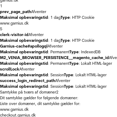
garnius.dk
1
prev_page_path
Afventer
Maksimal opbevaringstid
: 1 dag
Type
: HTTP Cookie
www.garnius.dk
5
clerk-visitor-id
Afventer
Maksimal opbevaringstid
: 1 dag
Type
: HTTP Cookie
Garnius-cache#apollogql
Afventer
Maksimal opbevaringstid
: Permanent
Type
: IndexedDB
M2_VENIA_BROWSER_PERSISTENCE__magento_cache_id
Afve
Maksimal opbevaringstid
: Permanent
Type
: Lokalt HTML-lager
scrollLock
Afventer
Maksimal opbevaringstid
: Session
Type
: Lokalt HTML-lager
success_login_redirect_path
Afventer
Maksimal opbevaringstid
: Session
Type
: Lokalt HTML-lager
Samtykke på tværs af domæner
2
Dit samtykke gælder for følgende domæner:
Liste over domæner, dit samtykke gælder for:
www.garnius.dk
checkout.garnius.dk