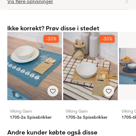
Vis flere oplysninger
Ikke korrekt? Prøv disse i stedet
-30%
-30%
Viking Garn
Viking Garn
Viking 
1705-2a Spisebrikker
1705-3a Spisebrikker
1705-6
Andre kunder købte også disse