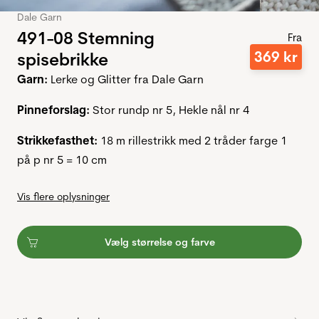
Dale Garn
491-08 Stemning
Fra
369
kr
spisebrikke
Garn:
Lerke og Glitter fra Dale Garn
Pinneforslag:
Stor rundp nr 5, Hekle nål nr 4
Strikkefasthet:
18 m rillestrikk med 2 tråder farge 1
på p nr 5 = 10 cm
Vis flere oplysninger
Vælg størrelse og farve