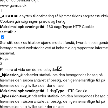
region du befinder dig i.
www.garnius.dk
1
_ALGOLIA
Benyttes til optimering af hjemmesidens søgefeltsfunkti
Cookien gør søgningen præcis og hurtig.
Maksimal opbevaringstid
: 180 dage
Type
: HTTP Cookie
Statistik
9
Statistik-cookies hjælper ejerne med at forstå, hvordan besøgend
interagere med websteder ved at indsamle og rapportere informa
anonymt.
Hotjar
3
Få mere at vide om denne udbyder
_hjSession_#
Indsamler statistik om den besøgendes besøg på
hjemmesiden såsom antallet af besøg, den gennemsnitlige tid på
hjemmesiden og hvilke sider der er læst.
Maksimal opbevaringstid
: 1 dag
Type
: HTTP Cookie
_hjSessionUser_#
Indsamler statistik om den besøgendes besøg 
hjemmesiden såsom antallet af besøg, den gennemsnitlige tid på
hjemmesiden og hvilke sider der er læst.