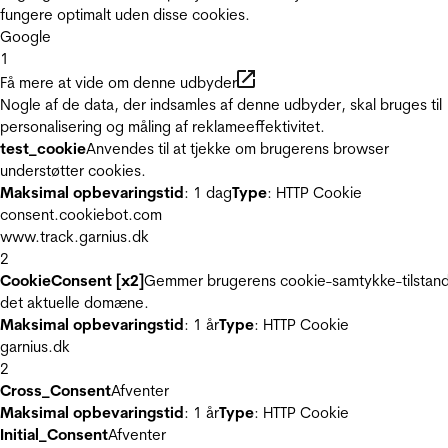
fungere optimalt uden disse cookies.
Google
1
Få mere at vide om denne udbyder
Nogle af de data, der indsamles af denne udbyder, skal bruges til
personalisering og måling af reklameeffektivitet.
test_cookie
Anvendes til at tjekke om brugerens browser
understøtter cookies.
Maksimal opbevaringstid
: 1 dag
Type
: HTTP Cookie
consent.cookiebot.com
www.track.garnius.dk
2
CookieConsent [x2]
Gemmer brugerens cookie-samtykke-tilstand
det aktuelle domæne.
Maksimal opbevaringstid
: 1 år
Type
: HTTP Cookie
garnius.dk
2
Cross_Consent
Afventer
Maksimal opbevaringstid
: 1 år
Type
: HTTP Cookie
Initial_Consent
Afventer