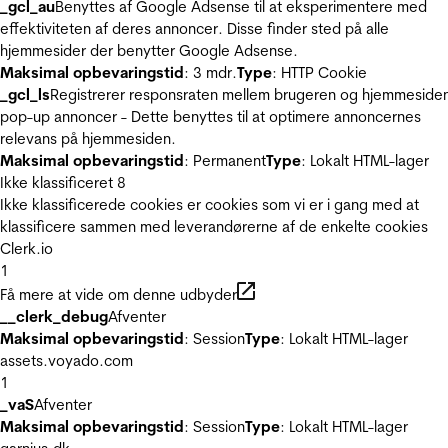
_gcl_au
Benyttes af Google Adsense til at eksperimentere med
effektiviteten af deres annoncer. Disse finder sted på alle
hjemmesider der benytter Google Adsense.
Maksimal opbevaringstid
: 3 mdr.
Type
: HTTP Cookie
_gcl_ls
Registrerer responsraten mellem brugeren og hjemmeside
pop-up annoncer - Dette benyttes til at optimere annoncernes
relevans på hjemmesiden.
Maksimal opbevaringstid
: Permanent
Type
: Lokalt HTML-lager
Ikke klassificeret
8
Ikke klassificerede cookies er cookies som vi er i gang med at
klassificere sammen med leverandørerne af de enkelte cookies
Clerk.io
1
Få mere at vide om denne udbyder
__clerk_debug
Afventer
Maksimal opbevaringstid
: Session
Type
: Lokalt HTML-lager
assets.voyado.com
1
_vaS
Afventer
Maksimal opbevaringstid
: Session
Type
: Lokalt HTML-lager