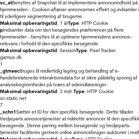
sc_at
Benyttes af Snapchat til at implementere annonceindhold på
hjemmesiden - Cookien aflæser annoncernes effekt og indsamler 
til yderligere segmentering af brugerne.
Maksimal opbevaringstid
: 1 år
Type
: HTTP Cookie
p
Indsamler data om den besøgendes præferencer på flere
hjemmesider - benyttes til at optimere hjemmesidens annonce-
relevans i forhold til den specifikke besøgende.
Maksimal opbevaringstid
: Session
Type
: Pixel Tracker
garnius.dk
1
_gtmeec
Bruges til midlertidig lagring og behandling af e-
handelsrelaterede interaktionsdata for at sikre pålidelig sporing af
analysebegivenheder på tværs af sideindlæsninger.
Maksimal opbevaringstid
: 3 mdr.
Type
: HTTP Cookie
sc-static.net
7
_schn1
Sætter et ID for den specifikk besøgende. Dette tillader
tredjeparts annoncetjenester at målrette annoncer til den specifik
besøgende. Denne parring mellem besøgende og tredjeparts-
tjenester faciliteres gennem online annoncebruger-auktioner i realt