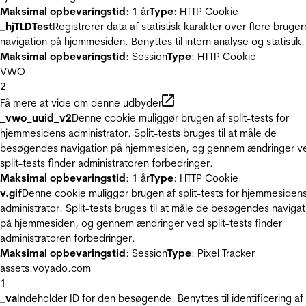
Maksimal opbevaringstid
: 1 år
Type
: HTTP Cookie
_hjTLDTest
Registrerer data af statistisk karakter over flere bruger
navigation på hjemmesiden. Benyttes til intern analyse og statistik.
Maksimal opbevaringstid
: Session
Type
: HTTP Cookie
VWO
2
Få mere at vide om denne udbyder
_vwo_uuid_v2
Denne cookie muliggør brugen af split-tests for
hjemmesidens administrator. Split-tests bruges til at måle de
besøgendes navigation på hjemmesiden, og gennem ændringer v
split-tests finder administratoren forbedringer.
Maksimal opbevaringstid
: 1 år
Type
: HTTP Cookie
v.gif
Denne cookie muliggør brugen af split-tests for hjemmesiden
administrator. Split-tests bruges til at måle de besøgendes navigat
på hjemmesiden, og gennem ændringer ved split-tests finder
administratoren forbedringer.
Maksimal opbevaringstid
: Session
Type
: Pixel Tracker
assets.voyado.com
1
_va
Indeholder ID for den besøgende. Benyttes til identificering af