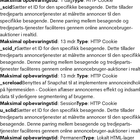
Maksimal opbevaringstid
: 1 dag
Type
: HTTP Cookie
_scid
Sætter et ID for den specifikke besøgende. Dette tillader
tredjeparts annoncetjenester at målrette annoncer til den
specifikke besøgende. Denne parring mellem besøgende og
tredjeparts-tjenester faciliteres gennem online annoncebruger-
auktioner i realtid.
Maksimal opbevaringstid
: 13 mdr.
Type
: HTTP Cookie
_scid_r
Sætter et ID for den specifikk besøgende. Dette tillader
tredjeparts annoncetjenester at målrette annoncer til den specifik
besøgende. Denne parring mellem besøgende og tredjeparts-
tjenester faciliteres gennem online annoncebruger-auktioner i realt
Maksimal opbevaringstid
: 13 mdr.
Type
: HTTP Cookie
_screload
Benyttes af Snapchat til at implementere annonceindho
på hjemmesiden - Cookien aflæser annoncernes effekt og indsaml
data til yderligere segmentering af brugerne.
Maksimal opbevaringstid
: Session
Type
: HTTP Cookie
u_sclid
Sætter et ID for den specifikk besøgende. Dette tillader
tredjeparts annoncetjenester at målrette annoncer til den specifik
besøgende. Denne parring mellem besøgende og tredjeparts-
tjenester faciliteres gennem online annoncebruger-auktioner i realt
Maksimal opbevaringstid
: Permanent
Type
: Lokalt HTML-lager