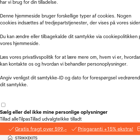
har vi brug for din tilladelse.
Denne hjemmeside bruger forskellige typer af cookies. Nogen
cookies indsættes af tredjepartstjenester, der vises på vores sider
Du kan ændre eller tilbagekalde dit samtykke via cookiepolitikken 
vores hjemmeside.
Læs vores privatlivspolitik for at lære mere om, hvem vi er, hvorda
kan kontakte os og hvordan vi behandler personoplysninger.
Angiv venligst dit samtykke-ID og dato for forespørgsel vedrøren
dit samtykke.
Sælg eller del ikke mine personlige oplysninger
Tillad alle
Tilpas
Tillad udvalgte
Ikke tilladt
Gratis fragt over 599,-
Prisgaranti +15% ekstra!
Hjem
STRIKKEKITS
>