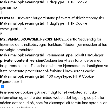
Maksimal opbevaringstid
: 1 dag
Type
: HTTP Cookie
garnius.no
1
PHPSESSID
Bevarer brugertilstand på tværs af sideforespørgsler.
Maksimal opbevaringstid
: 1 dag
Type
: HTTP Cookie
www.garnius.dk
2
M2_VENIA_BROWSER_PERSISTENCE__cartId
Nødvendig for
hjemmesidens indkøbsvogns-funktion. Tillader hjemmesiden at hus
de valgte produkter.
Maksimal opbevaringstid
: Permanent
Type
: Lokalt HTML-lager
private_content_version
Cookien benyttes i forbindelse med
brugerens cache - En cache optimerer hjemmesidens hastighed ve
laste bestemte procedurer på forhånd i browserens cache.
Maksimal opbevaringstid
: 400 dage
Type
: HTTP Cookie
Egenskaber
1
Præference-cookies gør det muligt for et websted at huske
information og ændre den måde webstedet tager sig ud på eller
måden det ser ud på, som for eksempel dit foretrukne sprog eller