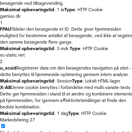
besøgende ved tilbagevending.
Maksimal opbevaringstid
: 1 år
Type
: HTTP Cookie
garnius.dk
1
FPAU
Tildeler den besøgende et ID. Dette giver hjemmesiden
mulighed for bestemme antallet af besøgende, ved ikke at registr
den samme besøgende flere gange.
Maksimal opbevaringstid
: 3 mdr.
Type
: HTTP Cookie
sc-static.net
2
u_scsid
Registrerer data om den besøgendes navigation på sitet -
dette benyttes til hjemmeside‐optimering gennem intern analyse.
Maksimal opbevaringstid
: Session
Type
: Lokalt HTML-lager
X-AB
Denne cookie benyttes i forbindelse med multi-variate-tests 
Dette gør hjemmesiden i stand til at ændre og kombinere element
på hjemmesiden, for igennem effektivitetsmålinger at finde den
bedste kombination.
Maksimal opbevaringstid
: 1 dag
Type
: HTTP Cookie
Markedsføring
27