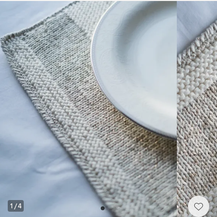
1
/
4