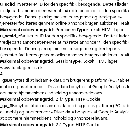
u_sclid_r
Sætter et ID for den specifikk besøgende. Dette tillader
tredjeparts annoncetjenester at målrette annoncer til den specifik
besøgende. Denne parring mellem besøgende og tredjeparts-
tjenester faciliteres gennem online annoncebruger-auktioner i realt
Maksimal opbevaringstid
: Permanent
Type
: Lokalt HTML-lager
u_scsid_r
Sætter et ID for den specifikk besøgende. Dette tillader
tredjeparts annoncetjenester at målrette annoncer til den specifik
besøgende. Denne parring mellem besøgende og tredjeparts-
tjenester faciliteres gennem online annoncebruger-auktioner i realt
Maksimal opbevaringstid
: Session
Type
: Lokalt HTML-lager
www.track.garnius.dk
4
_ga
Benyttes til at indsamle data om brugerens platform (PC, tablet
mobil) og præferencer - Disse data benyttes af Google Analytics til
optimere hjemmesidens indhold og annoncerelevans.
Maksimal opbevaringstid
: 2 år
Type
: HTTP Cookie
_ga_#
Benyttes til at indsamle data om brugerens platform (PC, tab
el. mobil) og præferencer - Disse data benyttes af Google Analytics
at optimere hjemmesidens indhold og annoncerelevans.
Maksimal opbevaringstid
: 2 år
Type
: HTTP Cookie