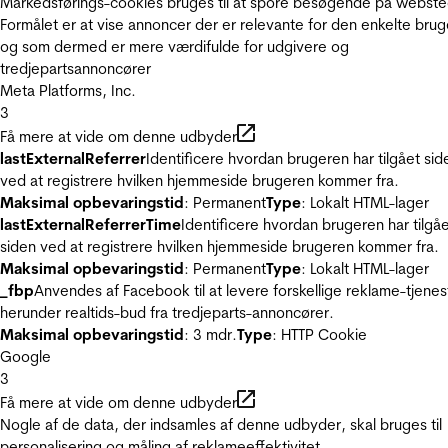
Markedsførings-cookies bruges til at spore besøgende på webste
Formålet er at vise annoncer der er relevante for den enkelte brug
og som dermed er mere værdifulde for udgivere og
tredjepartsannoncører
Meta Platforms, Inc.
3
Få mere at vide om denne udbyder
lastExternalReferrer
Identificere hvordan brugeren har tilgået sid
ved at registrere hvilken hjemmeside brugeren kommer fra.
Maksimal opbevaringstid
: Permanent
Type
: Lokalt HTML-lager
lastExternalReferrerTime
Identificere hvordan brugeren har tilgå
siden ved at registrere hvilken hjemmeside brugeren kommer fra.
Maksimal opbevaringstid
: Permanent
Type
: Lokalt HTML-lager
_fbp
Anvendes af Facebook til at levere forskellige reklame-tjenes
herunder realtids-bud fra tredjeparts-annoncører.
Maksimal opbevaringstid
: 3 mdr.
Type
: HTTP Cookie
Google
3
Få mere at vide om denne udbyder
Nogle af de data, der indsamles af denne udbyder, skal bruges til
personalisering og måling af reklameeffektivitet.