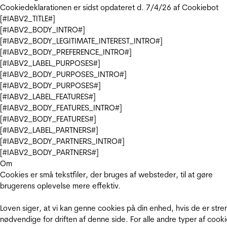
Cookiedeklarationen er sidst opdateret d. 7/4/26 af
Cookiebot
[#IABV2_TITLE#]
[#IABV2_BODY_INTRO#]
[#IABV2_BODY_LEGITIMATE_INTEREST_INTRO#]
[#IABV2_BODY_PREFERENCE_INTRO#]
[#IABV2_LABEL_PURPOSES#]
[#IABV2_BODY_PURPOSES_INTRO#]
[#IABV2_BODY_PURPOSES#]
[#IABV2_LABEL_FEATURES#]
[#IABV2_BODY_FEATURES_INTRO#]
[#IABV2_BODY_FEATURES#]
[#IABV2_LABEL_PARTNERS#]
[#IABV2_BODY_PARTNERS_INTRO#]
[#IABV2_BODY_PARTNERS#]
Om
Cookies er små tekstfiler, der bruges af websteder, til at gøre
brugerens oplevelse mere effektiv.
Loven siger, at vi kan genne cookies på din enhed, hvis de er stre
nødvendige for driften af denne side. For alle andre typer af cooki