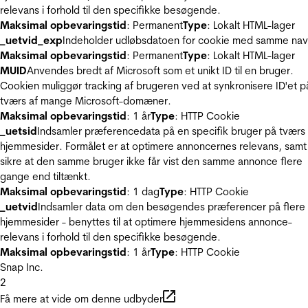
relevans i forhold til den specifikke besøgende.
Maksimal opbevaringstid
: Permanent
Type
: Lokalt HTML-lager
_uetvid_exp
Indeholder udløbsdatoen for cookie med samme nav
Maksimal opbevaringstid
: Permanent
Type
: Lokalt HTML-lager
MUID
Anvendes bredt af Microsoft som et unikt ID til en bruger.
Cookien muliggør tracking af brugeren ved at synkronisere ID'et p
tværs af mange Microsoft-domæner.
Maksimal opbevaringstid
: 1 år
Type
: HTTP Cookie
_uetsid
Indsamler præferencedata på en specifik bruger på tværs 
hjemmesider. Formålet er at optimere annoncernes relevans, samt
sikre at den samme bruger ikke får vist den samme annonce flere
gange end tiltænkt.
Maksimal opbevaringstid
: 1 dag
Type
: HTTP Cookie
_uetvid
Indsamler data om den besøgendes præferencer på flere
hjemmesider - benyttes til at optimere hjemmesidens annonce-
relevans i forhold til den specifikke besøgende.
Maksimal opbevaringstid
: 1 år
Type
: HTTP Cookie
Snap Inc.
2
Få mere at vide om denne udbyder