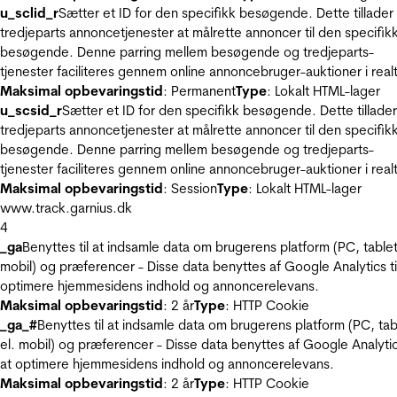
u_sclid_r
Sætter et ID for den specifikk besøgende. Dette tillader
tredjeparts annoncetjenester at målrette annoncer til den specifik
besøgende. Denne parring mellem besøgende og tredjeparts-
tjenester faciliteres gennem online annoncebruger-auktioner i realt
Maksimal opbevaringstid
: Permanent
Type
: Lokalt HTML-lager
u_scsid_r
Sætter et ID for den specifikk besøgende. Dette tillader
tredjeparts annoncetjenester at målrette annoncer til den specifik
besøgende. Denne parring mellem besøgende og tredjeparts-
tjenester faciliteres gennem online annoncebruger-auktioner i realt
Maksimal opbevaringstid
: Session
Type
: Lokalt HTML-lager
www.track.garnius.dk
4
_ga
Benyttes til at indsamle data om brugerens platform (PC, tablet
mobil) og præferencer - Disse data benyttes af Google Analytics til
optimere hjemmesidens indhold og annoncerelevans.
Maksimal opbevaringstid
: 2 år
Type
: HTTP Cookie
_ga_#
Benyttes til at indsamle data om brugerens platform (PC, tab
el. mobil) og præferencer - Disse data benyttes af Google Analytics
at optimere hjemmesidens indhold og annoncerelevans.
Maksimal opbevaringstid
: 2 år
Type
: HTTP Cookie