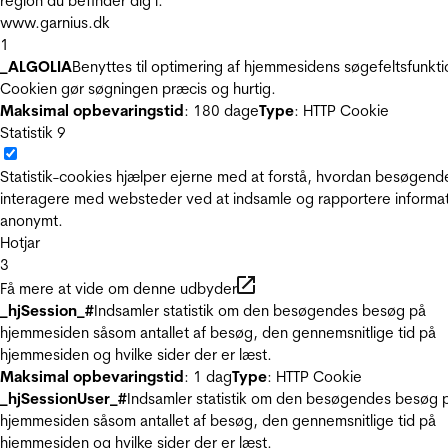
region du befinder dig i.
www.garnius.dk
1
_ALGOLIA
Benyttes til optimering af hjemmesidens søgefeltsfunkti
Cookien gør søgningen præcis og hurtig.
Maksimal opbevaringstid
: 180 dage
Type
: HTTP Cookie
Statistik
9
Statistik-cookies hjælper ejerne med at forstå, hvordan besøgend
interagere med websteder ved at indsamle og rapportere informa
anonymt.
Hotjar
3
Få mere at vide om denne udbyder
_hjSession_#
Indsamler statistik om den besøgendes besøg på
hjemmesiden såsom antallet af besøg, den gennemsnitlige tid på
hjemmesiden og hvilke sider der er læst.
Maksimal opbevaringstid
: 1 dag
Type
: HTTP Cookie
_hjSessionUser_#
Indsamler statistik om den besøgendes besøg 
hjemmesiden såsom antallet af besøg, den gennemsnitlige tid på
hjemmesiden og hvilke sider der er læst.