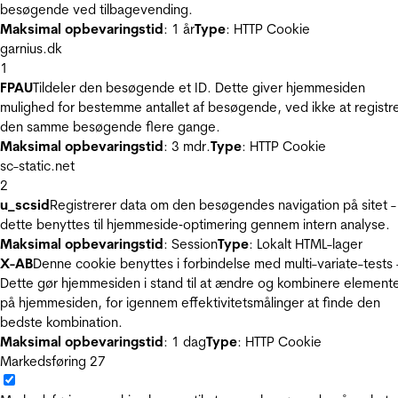
besøgende ved tilbagevending.
Maksimal opbevaringstid
: 1 år
Type
: HTTP Cookie
garnius.dk
1
FPAU
Tildeler den besøgende et ID. Dette giver hjemmesiden
mulighed for bestemme antallet af besøgende, ved ikke at registr
den samme besøgende flere gange.
Maksimal opbevaringstid
: 3 mdr.
Type
: HTTP Cookie
sc-static.net
2
u_scsid
Registrerer data om den besøgendes navigation på sitet -
dette benyttes til hjemmeside‐optimering gennem intern analyse.
Maksimal opbevaringstid
: Session
Type
: Lokalt HTML-lager
X-AB
Denne cookie benyttes i forbindelse med multi-variate-tests 
Dette gør hjemmesiden i stand til at ændre og kombinere element
på hjemmesiden, for igennem effektivitetsmålinger at finde den
bedste kombination.
Maksimal opbevaringstid
: 1 dag
Type
: HTTP Cookie
Markedsføring
27