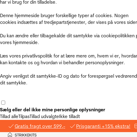
har vi brug for din tilladelse.
Denne hjemmeside bruger forskellige typer af cookies. Nogen
cookies indsættes af tredjepartstjenester, der vises på vores sider
Du kan ændre eller tilbagekalde dit samtykke via cookiepolitikken 
vores hjemmeside.
Læs vores privatlivspolitik for at lære mere om, hvem vi er, hvorda
kan kontakte os og hvordan vi behandler personoplysninger.
Angiv venligst dit samtykke-ID og dato for forespørgsel vedrøren
dit samtykke.
Sælg eller del ikke mine personlige oplysninger
Tillad alle
Tilpas
Tillad udvalgte
Ikke tilladt
Gratis fragt over 599,-
Prisgaranti +15% ekstra!
Hjem
STRIKKEKITS
>