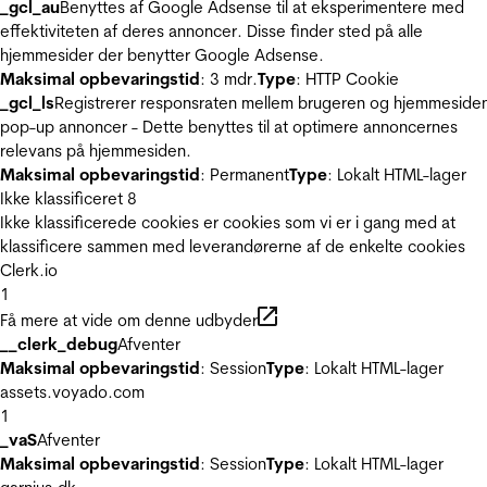
_gcl_au
Benyttes af Google Adsense til at eksperimentere med
effektiviteten af deres annoncer. Disse finder sted på alle
hjemmesider der benytter Google Adsense.
Maksimal opbevaringstid
: 3 mdr.
Type
: HTTP Cookie
_gcl_ls
Registrerer responsraten mellem brugeren og hjemmeside
pop-up annoncer - Dette benyttes til at optimere annoncernes
relevans på hjemmesiden.
Maksimal opbevaringstid
: Permanent
Type
: Lokalt HTML-lager
Ikke klassificeret
8
Ikke klassificerede cookies er cookies som vi er i gang med at
klassificere sammen med leverandørerne af de enkelte cookies
Clerk.io
1
Få mere at vide om denne udbyder
__clerk_debug
Afventer
Maksimal opbevaringstid
: Session
Type
: Lokalt HTML-lager
assets.voyado.com
1
_vaS
Afventer
Maksimal opbevaringstid
: Session
Type
: Lokalt HTML-lager