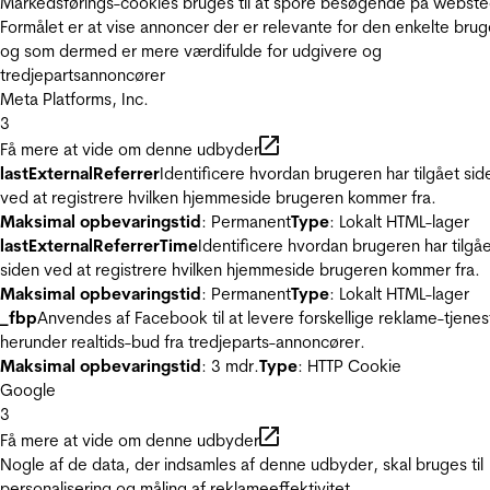
Markedsførings-cookies bruges til at spore besøgende på webste
Formålet er at vise annoncer der er relevante for den enkelte brug
og som dermed er mere værdifulde for udgivere og
tredjepartsannoncører
Meta Platforms, Inc.
3
Få mere at vide om denne udbyder
lastExternalReferrer
Identificere hvordan brugeren har tilgået sid
ved at registrere hvilken hjemmeside brugeren kommer fra.
Maksimal opbevaringstid
: Permanent
Type
: Lokalt HTML-lager
lastExternalReferrerTime
Identificere hvordan brugeren har tilgå
siden ved at registrere hvilken hjemmeside brugeren kommer fra.
Maksimal opbevaringstid
: Permanent
Type
: Lokalt HTML-lager
_fbp
Anvendes af Facebook til at levere forskellige reklame-tjenes
herunder realtids-bud fra tredjeparts-annoncører.
Maksimal opbevaringstid
: 3 mdr.
Type
: HTTP Cookie
Google
3
Få mere at vide om denne udbyder
Nogle af de data, der indsamles af denne udbyder, skal bruges til
personalisering og måling af reklameeffektivitet.