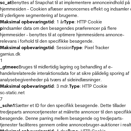
sc_at
Benyttes af Snapchat til at implementere annonceindhold på
hjemmesiden - Cookien aflæser annoncernes effekt og indsamler 
til yderligere segmentering af brugerne.
Maksimal opbevaringstid
: 1 år
Type
: HTTP Cookie
p
Indsamler data om den besøgendes præferencer på flere
hjemmesider - benyttes til at optimere hjemmesidens annonce-
relevans i forhold til den specifikke besøgende.
Maksimal opbevaringstid
: Session
Type
: Pixel Tracker
garnius.dk
1
_gtmeec
Bruges til midlertidig lagring og behandling af e-
handelsrelaterede interaktionsdata for at sikre pålidelig sporing af
analysebegivenheder på tværs af sideindlæsninger.
Maksimal opbevaringstid
: 3 mdr.
Type
: HTTP Cookie
sc-static.net
7
_schn1
Sætter et ID for den specifikk besøgende. Dette tillader
tredjeparts annoncetjenester at målrette annoncer til den specifik
besøgende. Denne parring mellem besøgende og tredjeparts-
tjenester faciliteres gennem online annoncebruger-auktioner i realt