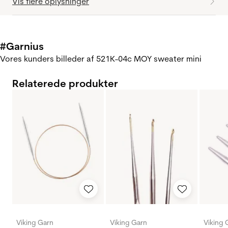
Vis flere oplysninger
#Garnius
Vores kunders billeder af 521K-04c MOY sweater mini
Relaterede produkter
Viking Garn
Viking Garn
Viking 