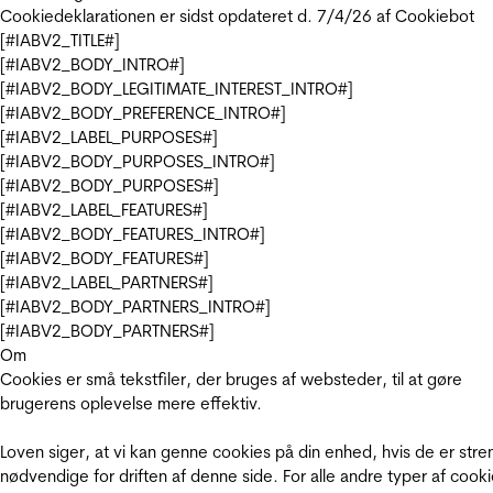
Cookiedeklarationen er sidst opdateret d. 7/4/26 af
Cookiebot
[#IABV2_TITLE#]
[#IABV2_BODY_INTRO#]
[#IABV2_BODY_LEGITIMATE_INTEREST_INTRO#]
[#IABV2_BODY_PREFERENCE_INTRO#]
[#IABV2_LABEL_PURPOSES#]
[#IABV2_BODY_PURPOSES_INTRO#]
[#IABV2_BODY_PURPOSES#]
[#IABV2_LABEL_FEATURES#]
[#IABV2_BODY_FEATURES_INTRO#]
[#IABV2_BODY_FEATURES#]
[#IABV2_LABEL_PARTNERS#]
[#IABV2_BODY_PARTNERS_INTRO#]
[#IABV2_BODY_PARTNERS#]
Om
Cookies er små tekstfiler, der bruges af websteder, til at gøre
brugerens oplevelse mere effektiv.
Loven siger, at vi kan genne cookies på din enhed, hvis de er stre
nødvendige for driften af denne side. For alle andre typer af cooki