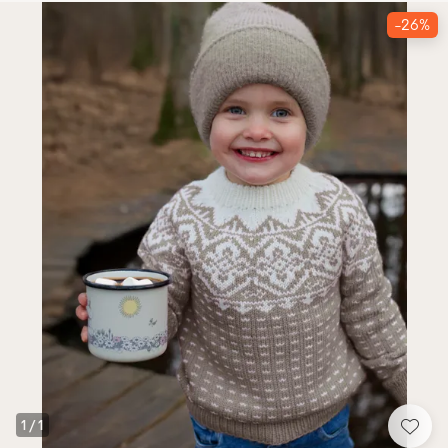
-26%
1
/
1