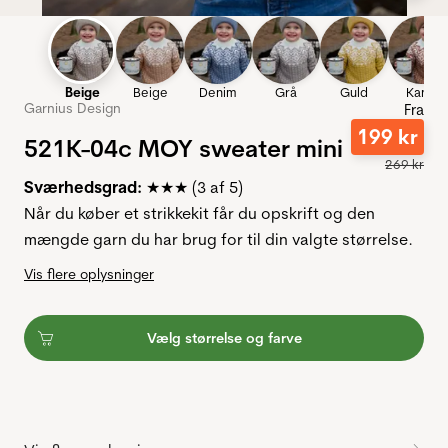
Beige
Beige
Denim
Grå
Guld
Kanel
Garnius Design
Fra
199
kr
521K-04c MOY sweater mini
269
kr
Sværhedsgrad:
★★★ (3 af 5)
Når du køber et strikkekit får du opskrift og den
mængde garn du har brug for til din valgte størrelse.
Vis flere oplysninger
Vælg størrelse og farve