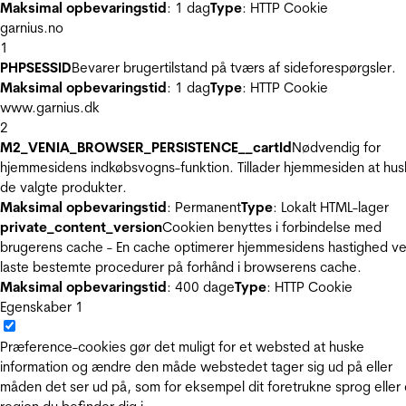
Maksimal opbevaringstid
: 1 dag
Type
: HTTP Cookie
garnius.no
1
PHPSESSID
Bevarer brugertilstand på tværs af sideforespørgsler.
Maksimal opbevaringstid
: 1 dag
Type
: HTTP Cookie
www.garnius.dk
2
M2_VENIA_BROWSER_PERSISTENCE__cartId
Nødvendig for
hjemmesidens indkøbsvogns-funktion. Tillader hjemmesiden at hus
de valgte produkter.
Maksimal opbevaringstid
: Permanent
Type
: Lokalt HTML-lager
private_content_version
Cookien benyttes i forbindelse med
brugerens cache - En cache optimerer hjemmesidens hastighed ve
laste bestemte procedurer på forhånd i browserens cache.
Maksimal opbevaringstid
: 400 dage
Type
: HTTP Cookie
Egenskaber
1
Præference-cookies gør det muligt for et websted at huske
information og ændre den måde webstedet tager sig ud på eller
måden det ser ud på, som for eksempel dit foretrukne sprog eller