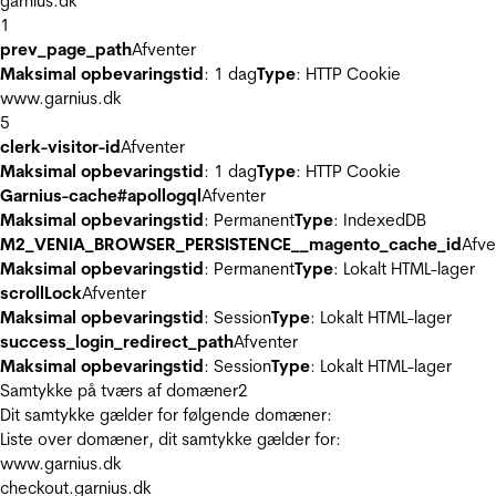
garnius.dk
1
prev_page_path
Afventer
Maksimal opbevaringstid
: 1 dag
Type
: HTTP Cookie
www.garnius.dk
5
clerk-visitor-id
Afventer
Maksimal opbevaringstid
: 1 dag
Type
: HTTP Cookie
Garnius-cache#apollogql
Afventer
Maksimal opbevaringstid
: Permanent
Type
: IndexedDB
M2_VENIA_BROWSER_PERSISTENCE__magento_cache_id
Afve
Maksimal opbevaringstid
: Permanent
Type
: Lokalt HTML-lager
scrollLock
Afventer
Maksimal opbevaringstid
: Session
Type
: Lokalt HTML-lager
success_login_redirect_path
Afventer
Maksimal opbevaringstid
: Session
Type
: Lokalt HTML-lager
Samtykke på tværs af domæner
2
Dit samtykke gælder for følgende domæner:
Liste over domæner, dit samtykke gælder for:
www.garnius.dk
checkout.garnius.dk