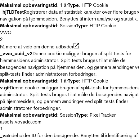
Maksimal opbevaringstid
: 1 år
Type
: HTTP Cookie
_hjTLDTest
Registrerer data af statistisk karakter over flere bruger
navigation på hjemmesiden. Benyttes til intern analyse og statistik.
Maksimal opbevaringstid
: Session
Type
: HTTP Cookie
VWO
2
Få mere at vide om denne udbyder
_vwo_uuid_v2
Denne cookie muliggør brugen af split-tests for
hjemmesidens administrator. Split-tests bruges til at måle de
besøgendes navigation på hjemmesiden, og gennem ændringer v
split-tests finder administratoren forbedringer.
Maksimal opbevaringstid
: 1 år
Type
: HTTP Cookie
v.gif
Denne cookie muliggør brugen af split-tests for hjemmesiden
administrator. Split-tests bruges til at måle de besøgendes navigat
på hjemmesiden, og gennem ændringer ved split-tests finder
administratoren forbedringer.
Maksimal opbevaringstid
: Session
Type
: Pixel Tracker
assets.voyado.com
1
_va
Indeholder ID for den besøgende. Benyttes til identificering af