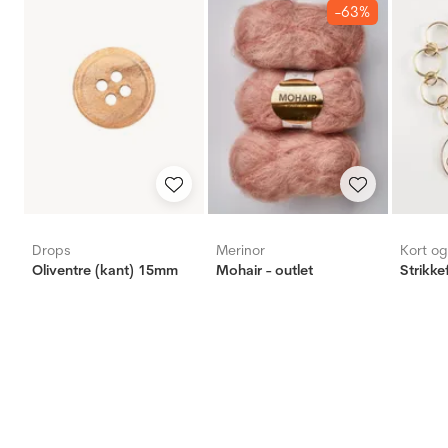
-63%
Drops
Merinor
Kort o
Oliventre (kant) 15mm
Mohair - outlet