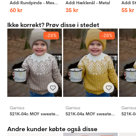
Addi Rundpinde - Messing
Addi Hæklenål - Metal
60
kr
35
kr
55
kr
Ikke korrekt? Prøv disse i stedet
-28%
-28%
Garnius
Garnius
Garniu
521K-04c MOY sweater mini
521K-04a MOY sweater mini
Andre kunder købte også disse