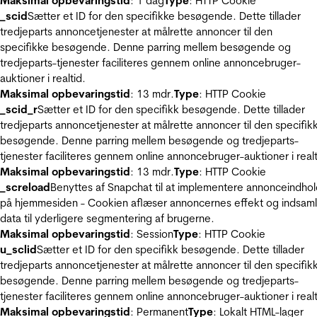
Maksimal opbevaringstid
: 1 dag
Type
: HTTP Cookie
_scid
Sætter et ID for den specifikke besøgende. Dette tillader
tredjeparts annoncetjenester at målrette annoncer til den
specifikke besøgende. Denne parring mellem besøgende og
tredjeparts-tjenester faciliteres gennem online annoncebruger-
auktioner i realtid.
Maksimal opbevaringstid
: 13 mdr.
Type
: HTTP Cookie
_scid_r
Sætter et ID for den specifikk besøgende. Dette tillader
tredjeparts annoncetjenester at målrette annoncer til den specifik
besøgende. Denne parring mellem besøgende og tredjeparts-
tjenester faciliteres gennem online annoncebruger-auktioner i realt
Maksimal opbevaringstid
: 13 mdr.
Type
: HTTP Cookie
_screload
Benyttes af Snapchat til at implementere annonceindho
på hjemmesiden - Cookien aflæser annoncernes effekt og indsaml
data til yderligere segmentering af brugerne.
Maksimal opbevaringstid
: Session
Type
: HTTP Cookie
u_sclid
Sætter et ID for den specifikk besøgende. Dette tillader
tredjeparts annoncetjenester at målrette annoncer til den specifik
besøgende. Denne parring mellem besøgende og tredjeparts-
tjenester faciliteres gennem online annoncebruger-auktioner i realt
Maksimal opbevaringstid
: Permanent
Type
: Lokalt HTML-lager