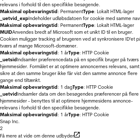
relevans i forhold til den specifikke besøgende.
Maksimal opbevaringstid
: Permanent
Type
: Lokalt HTML-lager
_uetvid_exp
Indeholder udløbsdatoen for cookie med samme nav
Maksimal opbevaringstid
: Permanent
Type
: Lokalt HTML-lager
MUID
Anvendes bredt af Microsoft som et unikt ID til en bruger.
Cookien muliggør tracking af brugeren ved at synkronisere ID'et p
tværs af mange Microsoft-domæner.
Maksimal opbevaringstid
: 1 år
Type
: HTTP Cookie
_uetsid
Indsamler præferencedata på en specifik bruger på tværs 
hjemmesider. Formålet er at optimere annoncernes relevans, samt
sikre at den samme bruger ikke får vist den samme annonce flere
gange end tiltænkt.
Maksimal opbevaringstid
: 1 dag
Type
: HTTP Cookie
_uetvid
Indsamler data om den besøgendes præferencer på flere
hjemmesider - benyttes til at optimere hjemmesidens annonce-
relevans i forhold til den specifikke besøgende.
Maksimal opbevaringstid
: 1 år
Type
: HTTP Cookie
Snap Inc.
2
Få mere at vide om denne udbyder