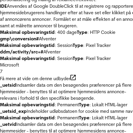
IDE
Anvendes af Google DoubleClick til at registrere og rapporter
hjemmesidebrugerens handlinger efter at have set eller klikket på
af annoncørens annoncer. Formålet er at måle effekten af en ann
samt at målrette annoncer til brugeren.
Maksimal opbevaringstid
: 400 dage
Type
: HTTP Cookie
gmp\conversion#
Afventer
Maksimal opbevaringstid
: Session
Type
: Pixel Tracker
ddm/activity/src=#
Afventer
Maksimal opbevaringstid
: Session
Type
: Pixel Tracker
Microsoft
7
Få mere at vide om denne udbyder
_uetsid
Indsamler data om den besøgendes præferencer på flere
hjemmesider - benyttes til at optimere hjemmesidens annonce-
relevans i forhold til den specifikke besøgende.
Maksimal opbevaringstid
: Permanent
Type
: Lokalt HTML-lager
_uetsid_exp
Indeholder udløbsdatoen for cookie med samme nav
Maksimal opbevaringstid
: Permanent
Type
: Lokalt HTML-lager
_uetvid
Indsamler data om den besøgendes præferencer på flere
hjemmesider - benyttes til at optimere hjemmesidens annonce-