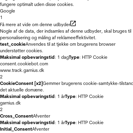
fungere optimalt uden disse cookies.
Google
1
Få mere at vide om denne udbyder
Nogle af de data, der indsamles af denne udbyder, skal bruges til
personalisering og måling af reklameeffektivitet.
test_cookie
Anvendes til at tjekke om brugerens browser
understøtter cookies.
Maksimal opbevaringstid
: 1 dag
Type
: HTTP Cookie
consent.cookiebot.com
www.track.garnius.dk
2
CookieConsent [x2]
Gemmer brugerens cookie-samtykke-tilstand
det aktuelle domæne.
Maksimal opbevaringstid
: 1 år
Type
: HTTP Cookie
garnius.dk
2
Cross_Consent
Afventer
Maksimal opbevaringstid
: 1 år
Type
: HTTP Cookie
Initial_Consent
Afventer