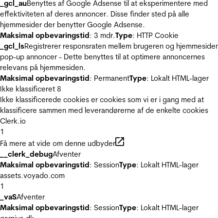
_gcl_au
Benyttes af Google Adsense til at eksperimentere med
effektiviteten af deres annoncer. Disse finder sted på alle
hjemmesider der benytter Google Adsense.
Maksimal opbevaringstid
: 3 mdr.
Type
: HTTP Cookie
_gcl_ls
Registrerer responsraten mellem brugeren og hjemmeside
pop-up annoncer - Dette benyttes til at optimere annoncernes
relevans på hjemmesiden.
Maksimal opbevaringstid
: Permanent
Type
: Lokalt HTML-lager
Ikke klassificeret
8
Ikke klassificerede cookies er cookies som vi er i gang med at
klassificere sammen med leverandørerne af de enkelte cookies
Clerk.io
1
Få mere at vide om denne udbyder
__clerk_debug
Afventer
Maksimal opbevaringstid
: Session
Type
: Lokalt HTML-lager
assets.voyado.com
1
_vaS
Afventer
Maksimal opbevaringstid
: Session
Type
: Lokalt HTML-lager