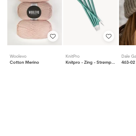
Woolevo
KnitPro
Dale G
Cotton Merino
Knitpro - Zing - Strømpepinde
463-02 