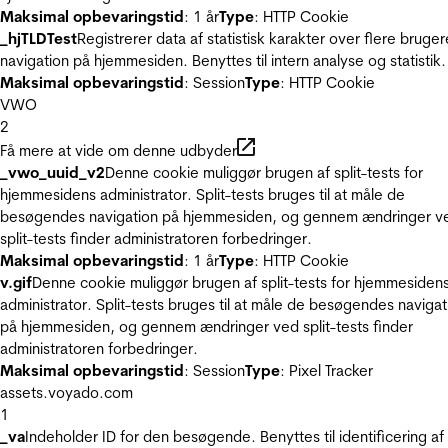
Maksimal opbevaringstid
: 1 år
Type
: HTTP Cookie
_hjTLDTest
Registrerer data af statistisk karakter over flere bruger
navigation på hjemmesiden. Benyttes til intern analyse og statistik.
Maksimal opbevaringstid
: Session
Type
: HTTP Cookie
VWO
2
Få mere at vide om denne udbyder
_vwo_uuid_v2
Denne cookie muliggør brugen af split-tests for
hjemmesidens administrator. Split-tests bruges til at måle de
besøgendes navigation på hjemmesiden, og gennem ændringer v
split-tests finder administratoren forbedringer.
Maksimal opbevaringstid
: 1 år
Type
: HTTP Cookie
v.gif
Denne cookie muliggør brugen af split-tests for hjemmesiden
administrator. Split-tests bruges til at måle de besøgendes navigat
på hjemmesiden, og gennem ændringer ved split-tests finder
administratoren forbedringer.
Maksimal opbevaringstid
: Session
Type
: Pixel Tracker
assets.voyado.com
1
_va
Indeholder ID for den besøgende. Benyttes til identificering af