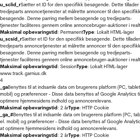
u_sclid_r
Sætter et ID for den specifikk besøgende. Dette tillader
tredjeparts annoncetjenester at målrette annoncer til den specifik
besøgende. Denne parring mellem besøgende og tredjeparts-
tjenester faciliteres gennem online annoncebruger-auktioner i realt
Maksimal opbevaringstid
: Permanent
Type
: Lokalt HTML-lager
u_scsid_r
Sætter et ID for den specifikk besøgende. Dette tillader
tredjeparts annoncetjenester at målrette annoncer til den specifik
besøgende. Denne parring mellem besøgende og tredjeparts-
tjenester faciliteres gennem online annoncebruger-auktioner i realt
Maksimal opbevaringstid
: Session
Type
: Lokalt HTML-lager
www.track.garnius.dk
4
_ga
Benyttes til at indsamle data om brugerens platform (PC, tablet
mobil) og præferencer - Disse data benyttes af Google Analytics til
optimere hjemmesidens indhold og annoncerelevans.
Maksimal opbevaringstid
: 2 år
Type
: HTTP Cookie
_ga_#
Benyttes til at indsamle data om brugerens platform (PC, tab
el. mobil) og præferencer - Disse data benyttes af Google Analytics
at optimere hjemmesidens indhold og annoncerelevans.
Maksimal opbevaringstid
: 2 år
Type
: HTTP Cookie