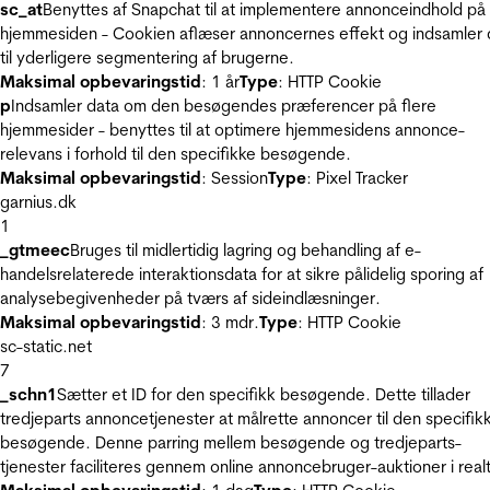
sc_at
Benyttes af Snapchat til at implementere annonceindhold på
hjemmesiden - Cookien aflæser annoncernes effekt og indsamler 
til yderligere segmentering af brugerne.
Maksimal opbevaringstid
: 1 år
Type
: HTTP Cookie
p
Indsamler data om den besøgendes præferencer på flere
hjemmesider - benyttes til at optimere hjemmesidens annonce-
relevans i forhold til den specifikke besøgende.
Maksimal opbevaringstid
: Session
Type
: Pixel Tracker
garnius.dk
1
_gtmeec
Bruges til midlertidig lagring og behandling af e-
handelsrelaterede interaktionsdata for at sikre pålidelig sporing af
analysebegivenheder på tværs af sideindlæsninger.
Maksimal opbevaringstid
: 3 mdr.
Type
: HTTP Cookie
sc-static.net
7
_schn1
Sætter et ID for den specifikk besøgende. Dette tillader
tredjeparts annoncetjenester at målrette annoncer til den specifik
besøgende. Denne parring mellem besøgende og tredjeparts-
tjenester faciliteres gennem online annoncebruger-auktioner i realt