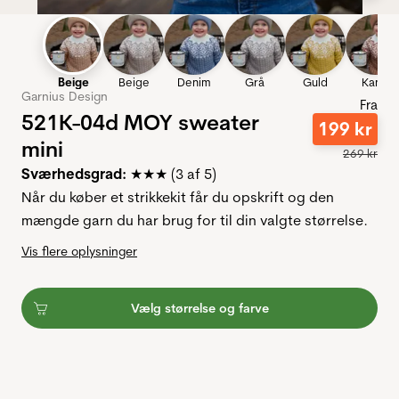
Beige
Beige
Denim
Grå
Guld
Kanel
Garnius Design
Fra
521K-04d MOY sweater
199
kr
mini
269
kr
Sværhedsgrad:
★★★ (3 af 5)
Når du køber et strikkekit får du opskrift og den
mængde garn du har brug for til din valgte størrelse.
Vis flere oplysninger
Vælg størrelse og farve