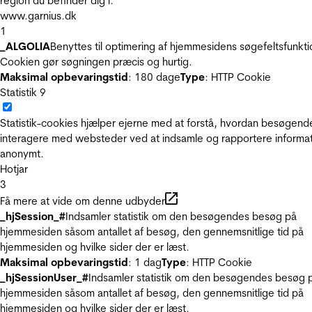
region du befinder dig i.
www.garnius.dk
1
_ALGOLIA
Benyttes til optimering af hjemmesidens søgefeltsfunkti
Cookien gør søgningen præcis og hurtig.
Maksimal opbevaringstid
: 180 dage
Type
: HTTP Cookie
Statistik
9
Statistik-cookies hjælper ejerne med at forstå, hvordan besøgend
interagere med websteder ved at indsamle og rapportere informa
anonymt.
Hotjar
3
Få mere at vide om denne udbyder
_hjSession_#
Indsamler statistik om den besøgendes besøg på
hjemmesiden såsom antallet af besøg, den gennemsnitlige tid på
hjemmesiden og hvilke sider der er læst.
Maksimal opbevaringstid
: 1 dag
Type
: HTTP Cookie
_hjSessionUser_#
Indsamler statistik om den besøgendes besøg 
hjemmesiden såsom antallet af besøg, den gennemsnitlige tid på
hjemmesiden og hvilke sider der er læst.