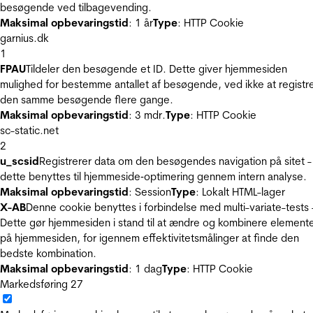
besøgende ved tilbagevending.
Maksimal opbevaringstid
: 1 år
Type
: HTTP Cookie
garnius.dk
1
FPAU
Tildeler den besøgende et ID. Dette giver hjemmesiden
mulighed for bestemme antallet af besøgende, ved ikke at registr
den samme besøgende flere gange.
Maksimal opbevaringstid
: 3 mdr.
Type
: HTTP Cookie
sc-static.net
2
u_scsid
Registrerer data om den besøgendes navigation på sitet -
dette benyttes til hjemmeside‐optimering gennem intern analyse.
Maksimal opbevaringstid
: Session
Type
: Lokalt HTML-lager
X-AB
Denne cookie benyttes i forbindelse med multi-variate-tests 
Dette gør hjemmesiden i stand til at ændre og kombinere element
på hjemmesiden, for igennem effektivitetsmålinger at finde den
bedste kombination.
Maksimal opbevaringstid
: 1 dag
Type
: HTTP Cookie
Markedsføring
27