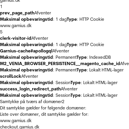
garnius.dk
1
prev_page_path
Afventer
Maksimal opbevaringstid
: 1 dag
Type
: HTTP Cookie
www.garnius.dk
5
clerk-visitor-id
Afventer
Maksimal opbevaringstid
: 1 dag
Type
: HTTP Cookie
Garnius-cache#apollogql
Afventer
Maksimal opbevaringstid
: Permanent
Type
: IndexedDB
M2_VENIA_BROWSER_PERSISTENCE__magento_cache_id
Afve
Maksimal opbevaringstid
: Permanent
Type
: Lokalt HTML-lager
scrollLock
Afventer
Maksimal opbevaringstid
: Session
Type
: Lokalt HTML-lager
success_login_redirect_path
Afventer
Maksimal opbevaringstid
: Session
Type
: Lokalt HTML-lager
Samtykke på tværs af domæner
2
Dit samtykke gælder for følgende domæner:
Liste over domæner, dit samtykke gælder for:
www.garnius.dk
checkout.garnius.dk