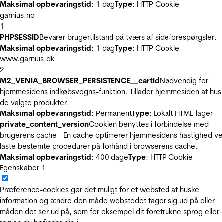
Maksimal opbevaringstid
: 1 dag
Type
: HTTP Cookie
garnius.no
1
PHPSESSID
Bevarer brugertilstand på tværs af sideforespørgsler.
Maksimal opbevaringstid
: 1 dag
Type
: HTTP Cookie
www.garnius.dk
2
M2_VENIA_BROWSER_PERSISTENCE__cartId
Nødvendig for
hjemmesidens indkøbsvogns-funktion. Tillader hjemmesiden at hus
de valgte produkter.
Maksimal opbevaringstid
: Permanent
Type
: Lokalt HTML-lager
private_content_version
Cookien benyttes i forbindelse med
brugerens cache - En cache optimerer hjemmesidens hastighed ve
laste bestemte procedurer på forhånd i browserens cache.
Maksimal opbevaringstid
: 400 dage
Type
: HTTP Cookie
Egenskaber
1
Præference-cookies gør det muligt for et websted at huske
information og ændre den måde webstedet tager sig ud på eller
måden det ser ud på, som for eksempel dit foretrukne sprog eller