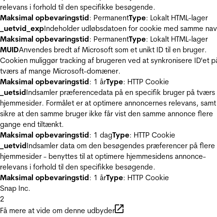
relevans i forhold til den specifikke besøgende.
Maksimal opbevaringstid
: Permanent
Type
: Lokalt HTML-lager
_uetvid_exp
Indeholder udløbsdatoen for cookie med samme nav
Maksimal opbevaringstid
: Permanent
Type
: Lokalt HTML-lager
MUID
Anvendes bredt af Microsoft som et unikt ID til en bruger.
Cookien muliggør tracking af brugeren ved at synkronisere ID'et p
tværs af mange Microsoft-domæner.
Maksimal opbevaringstid
: 1 år
Type
: HTTP Cookie
_uetsid
Indsamler præferencedata på en specifik bruger på tværs 
hjemmesider. Formålet er at optimere annoncernes relevans, samt
sikre at den samme bruger ikke får vist den samme annonce flere
gange end tiltænkt.
Maksimal opbevaringstid
: 1 dag
Type
: HTTP Cookie
_uetvid
Indsamler data om den besøgendes præferencer på flere
hjemmesider - benyttes til at optimere hjemmesidens annonce-
relevans i forhold til den specifikke besøgende.
Maksimal opbevaringstid
: 1 år
Type
: HTTP Cookie
Snap Inc.
2
Få mere at vide om denne udbyder