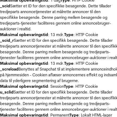
Maksimal opbevaringstid
: 1 dag
Type
: HTTP Cookie
_scid
Sætter et ID for den specifikke besøgende. Dette tillader
tredjeparts annoncetjenester at målrette annoncer til den
specifikke besøgende. Denne parring mellem besøgende og
tredjeparts-tjenester faciliteres gennem online annoncebruger-
auktioner i realtid.
Maksimal opbevaringstid
: 13 mdr.
Type
: HTTP Cookie
_scid_r
Sætter et ID for den specifikk besøgende. Dette tillader
tredjeparts annoncetjenester at målrette annoncer til den specifik
besøgende. Denne parring mellem besøgende og tredjeparts-
tjenester faciliteres gennem online annoncebruger-auktioner i realt
Maksimal opbevaringstid
: 13 mdr.
Type
: HTTP Cookie
_screload
Benyttes af Snapchat til at implementere annonceindho
på hjemmesiden - Cookien aflæser annoncernes effekt og indsaml
data til yderligere segmentering af brugerne.
Maksimal opbevaringstid
: Session
Type
: HTTP Cookie
u_sclid
Sætter et ID for den specifikk besøgende. Dette tillader
tredjeparts annoncetjenester at målrette annoncer til den specifik
besøgende. Denne parring mellem besøgende og tredjeparts-
tjenester faciliteres gennem online annoncebruger-auktioner i realt
Maksimal opbevaringstid
: Permanent
Type
: Lokalt HTML-lager