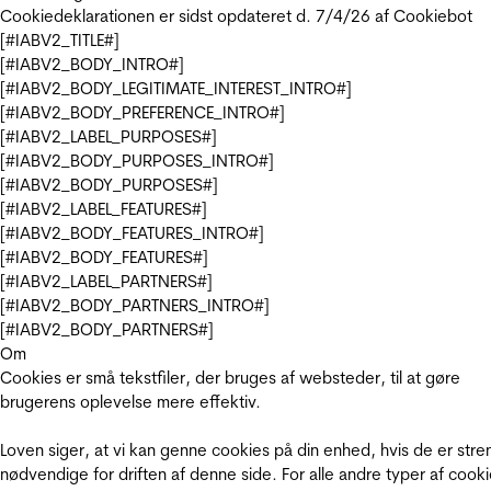
Cookiedeklarationen er sidst opdateret d. 7/4/26 af
Cookiebot
[#IABV2_TITLE#]
[#IABV2_BODY_INTRO#]
[#IABV2_BODY_LEGITIMATE_INTEREST_INTRO#]
[#IABV2_BODY_PREFERENCE_INTRO#]
[#IABV2_LABEL_PURPOSES#]
[#IABV2_BODY_PURPOSES_INTRO#]
[#IABV2_BODY_PURPOSES#]
[#IABV2_LABEL_FEATURES#]
[#IABV2_BODY_FEATURES_INTRO#]
[#IABV2_BODY_FEATURES#]
[#IABV2_LABEL_PARTNERS#]
[#IABV2_BODY_PARTNERS_INTRO#]
[#IABV2_BODY_PARTNERS#]
Om
Cookies er små tekstfiler, der bruges af websteder, til at gøre
brugerens oplevelse mere effektiv.
Loven siger, at vi kan genne cookies på din enhed, hvis de er stre
nødvendige for driften af denne side. For alle andre typer af cooki