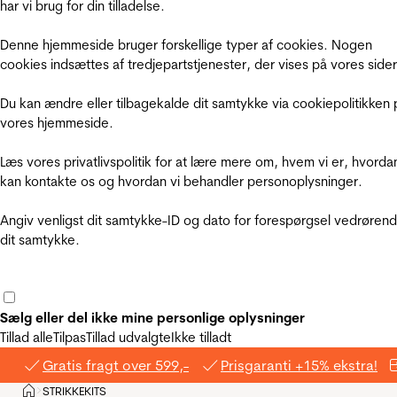
har vi brug for din tilladelse.
Denne hjemmeside bruger forskellige typer af cookies. Nogen
cookies indsættes af tredjepartstjenester, der vises på vores sider
Du kan ændre eller tilbagekalde dit samtykke via cookiepolitikken 
vores hjemmeside.
Læs vores privatlivspolitik for at lære mere om, hvem vi er, hvorda
kan kontakte os og hvordan vi behandler personoplysninger.
Angiv venligst dit samtykke-ID og dato for forespørgsel vedrøren
dit samtykke.
Sælg eller del ikke mine personlige oplysninger
Tillad alle
Tilpas
Tillad udvalgte
Ikke tilladt
Gratis fragt over 599,-
Prisgaranti +15% ekstra!
Hjem
STRIKKEKITS
>