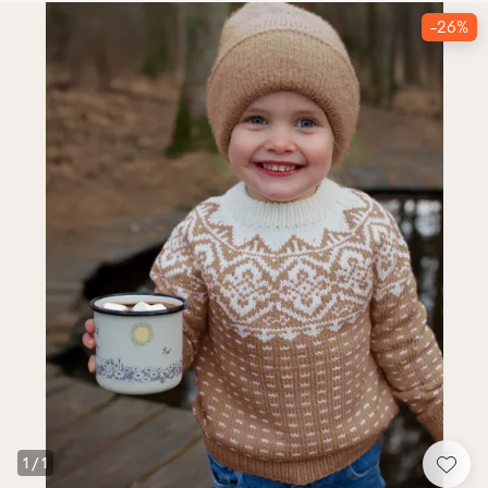
-26%
1
/
1