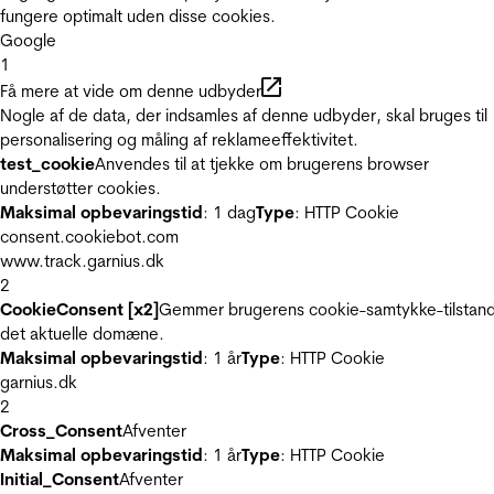
fungere optimalt uden disse cookies.
Google
1
Få mere at vide om denne udbyder
Nogle af de data, der indsamles af denne udbyder, skal bruges til
personalisering og måling af reklameeffektivitet.
test_cookie
Anvendes til at tjekke om brugerens browser
understøtter cookies.
Maksimal opbevaringstid
: 1 dag
Type
: HTTP Cookie
consent.cookiebot.com
www.track.garnius.dk
2
CookieConsent [x2]
Gemmer brugerens cookie-samtykke-tilstand
det aktuelle domæne.
Maksimal opbevaringstid
: 1 år
Type
: HTTP Cookie
garnius.dk
2
Cross_Consent
Afventer
Maksimal opbevaringstid
: 1 år
Type
: HTTP Cookie
Initial_Consent
Afventer