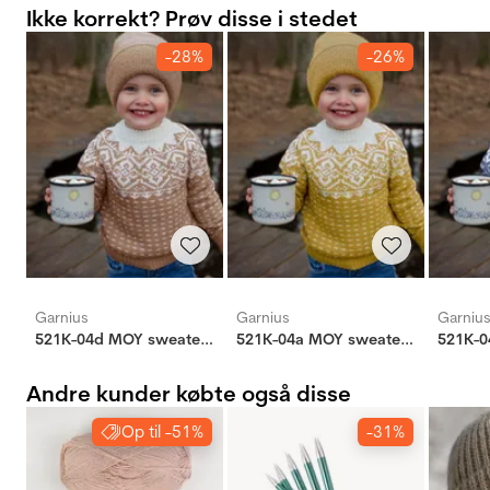
Ikke korrekt? Prøv disse i stedet
-28%
-26%
Garnius
Garnius
Garniu
521K-04d MOY sweater mini
521K-04a MOY sweater mini
Andre kunder købte også disse
Op til -51%
-31%