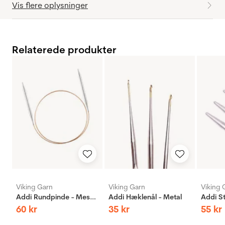
Vis flere oplysninger
Relaterede produkter
Viking Garn
Viking Garn
Viking 
Addi Rundpinde - Messing
Addi Hæklenål - Metal
60
kr
35
kr
55
kr