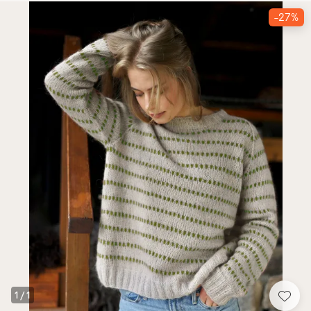
-27%
1
/
1