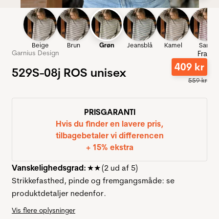
Beige
Brun
Grøn
Jeansblå
Kamel
Sand
Garnius Design
Fra
409
kr
529S-08j ROS unisex
559
kr
PRISGARANTI
Hvis du finder en lavere pris,
tilbagebetaler vi differencen
+ 15% ekstra
Vanskelighedsgrad:
★★ (2 ud af 5)
Strikkefasthed, pinde og fremgangsmåde: se
produktdetaljer nedenfor.
Vis flere oplysninger