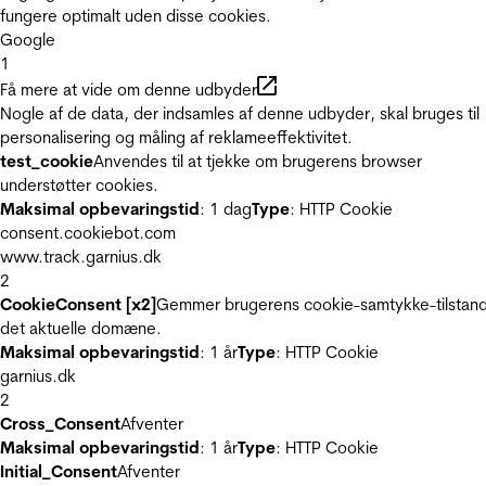
fungere optimalt uden disse cookies.
Google
1
Få mere at vide om denne udbyder
Nogle af de data, der indsamles af denne udbyder, skal bruges til
personalisering og måling af reklameeffektivitet.
test_cookie
Anvendes til at tjekke om brugerens browser
understøtter cookies.
Maksimal opbevaringstid
: 1 dag
Type
: HTTP Cookie
consent.cookiebot.com
www.track.garnius.dk
2
CookieConsent [x2]
Gemmer brugerens cookie-samtykke-tilstand
det aktuelle domæne.
Maksimal opbevaringstid
: 1 år
Type
: HTTP Cookie
garnius.dk
2
Cross_Consent
Afventer
Maksimal opbevaringstid
: 1 år
Type
: HTTP Cookie
Initial_Consent
Afventer