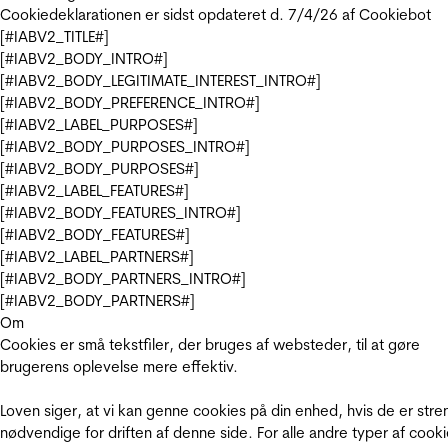
Cookiedeklarationen er sidst opdateret d. 7/4/26 af
Cookiebot
[#IABV2_TITLE#]
[#IABV2_BODY_INTRO#]
[#IABV2_BODY_LEGITIMATE_INTEREST_INTRO#]
[#IABV2_BODY_PREFERENCE_INTRO#]
[#IABV2_LABEL_PURPOSES#]
[#IABV2_BODY_PURPOSES_INTRO#]
[#IABV2_BODY_PURPOSES#]
[#IABV2_LABEL_FEATURES#]
[#IABV2_BODY_FEATURES_INTRO#]
[#IABV2_BODY_FEATURES#]
[#IABV2_LABEL_PARTNERS#]
[#IABV2_BODY_PARTNERS_INTRO#]
[#IABV2_BODY_PARTNERS#]
Om
Cookies er små tekstfiler, der bruges af websteder, til at gøre
brugerens oplevelse mere effektiv.
Loven siger, at vi kan genne cookies på din enhed, hvis de er stre
nødvendige for driften af denne side. For alle andre typer af cooki