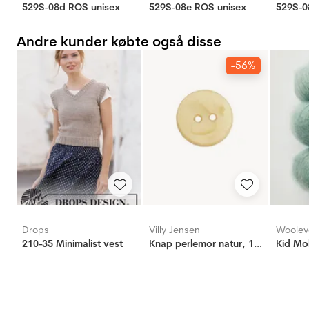
529S-08d ROS unisex
529S-08e ROS unisex
529S-0
Andre kunder købte også disse
-56%
Drops
Villy Jensen
Woolev
210-35 Minimalist vest
Knap perlemor natur, 15mm
Kid Mo