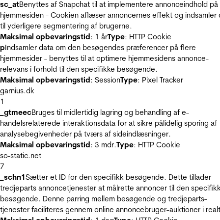
sc_at
Benyttes af Snapchat til at implementere annonceindhold på
hjemmesiden - Cookien aflæser annoncernes effekt og indsamler 
til yderligere segmentering af brugerne.
Maksimal opbevaringstid
: 1 år
Type
: HTTP Cookie
p
Indsamler data om den besøgendes præferencer på flere
hjemmesider - benyttes til at optimere hjemmesidens annonce-
relevans i forhold til den specifikke besøgende.
Maksimal opbevaringstid
: Session
Type
: Pixel Tracker
garnius.dk
1
_gtmeec
Bruges til midlertidig lagring og behandling af e-
handelsrelaterede interaktionsdata for at sikre pålidelig sporing af
analysebegivenheder på tværs af sideindlæsninger.
Maksimal opbevaringstid
: 3 mdr.
Type
: HTTP Cookie
sc-static.net
7
_schn1
Sætter et ID for den specifikk besøgende. Dette tillader
tredjeparts annoncetjenester at målrette annoncer til den specifik
besøgende. Denne parring mellem besøgende og tredjeparts-
tjenester faciliteres gennem online annoncebruger-auktioner i realt