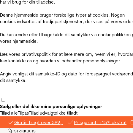
har vi brug for din tilladelse.
Denne hjemmeside bruger forskellige typer af cookies. Nogen
cookies indsættes af tredjepartstjenester, der vises på vores sider
Du kan ændre eller tilbagekalde dit samtykke via cookiepolitikken 
vores hjemmeside.
Læs vores privatlivspolitik for at lære mere om, hvem vi er, hvorda
kan kontakte os og hvordan vi behandler personoplysninger.
Angiv venligst dit samtykke-ID og dato for forespørgsel vedrøren
dit samtykke.
Sælg eller del ikke mine personlige oplysninger
Tillad alle
Tilpas
Tillad udvalgte
Ikke tilladt
Gratis fragt over 599,-
Prisgaranti +15% ekstra!
Hjem
STRIKKEKITS
>