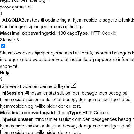
region du befinder dig i.
www.garnius.dk
1
_ALGOLIA
Benyttes til optimering af hjemmesidens søgefeltsfunkti
Cookien gør søgningen præcis og hurtig.
Maksimal opbevaringstid
: 180 dage
Type
: HTTP Cookie
Statistik
9
Statistik-cookies hjælper ejerne med at forstå, hvordan besøgend
interagere med websteder ved at indsamle og rapportere informa
anonymt.
Hotjar
3
Få mere at vide om denne udbyder
_hjSession_#
Indsamler statistik om den besøgendes besøg på
hjemmesiden såsom antallet af besøg, den gennemsnitlige tid på
hjemmesiden og hvilke sider der er læst.
Maksimal opbevaringstid
: 1 dag
Type
: HTTP Cookie
_hjSessionUser_#
Indsamler statistik om den besøgendes besøg 
hjemmesiden såsom antallet af besøg, den gennemsnitlige tid på
hjemmesiden og hvilke sider der er læst.