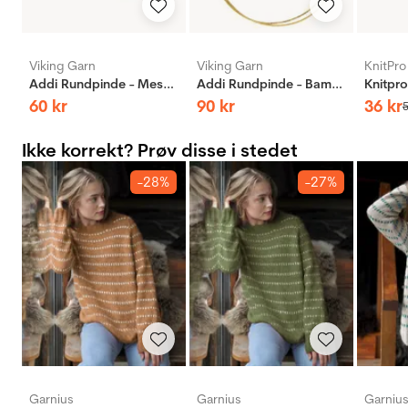
Viking Garn
Viking Garn
KnitPro
Addi Rundpinde - Messing
Addi Rundpinde - Bambus
60
kr
90
kr
36
kr
Ikke korrekt? Prøv disse i stedet
-28%
-27%
Garnius
Garnius
Garniu