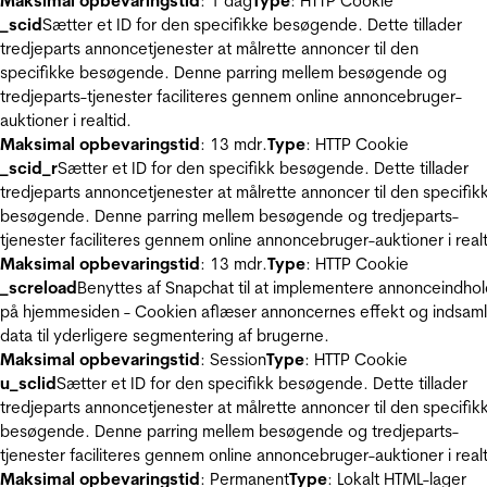
Maksimal opbevaringstid
: 1 dag
Type
: HTTP Cookie
_scid
Sætter et ID for den specifikke besøgende. Dette tillader
tredjeparts annoncetjenester at målrette annoncer til den
specifikke besøgende. Denne parring mellem besøgende og
tredjeparts-tjenester faciliteres gennem online annoncebruger-
auktioner i realtid.
Maksimal opbevaringstid
: 13 mdr.
Type
: HTTP Cookie
_scid_r
Sætter et ID for den specifikk besøgende. Dette tillader
tredjeparts annoncetjenester at målrette annoncer til den specifik
besøgende. Denne parring mellem besøgende og tredjeparts-
tjenester faciliteres gennem online annoncebruger-auktioner i realt
Maksimal opbevaringstid
: 13 mdr.
Type
: HTTP Cookie
_screload
Benyttes af Snapchat til at implementere annonceindho
på hjemmesiden - Cookien aflæser annoncernes effekt og indsaml
data til yderligere segmentering af brugerne.
Maksimal opbevaringstid
: Session
Type
: HTTP Cookie
u_sclid
Sætter et ID for den specifikk besøgende. Dette tillader
tredjeparts annoncetjenester at målrette annoncer til den specifik
besøgende. Denne parring mellem besøgende og tredjeparts-
tjenester faciliteres gennem online annoncebruger-auktioner i realt
Maksimal opbevaringstid
: Permanent
Type
: Lokalt HTML-lager