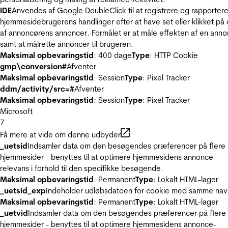
IDE
Anvendes af Google DoubleClick til at registrere og rapporter
hjemmesidebrugerens handlinger efter at have set eller klikket på
af annoncørens annoncer. Formålet er at måle effekten af en ann
samt at målrette annoncer til brugeren.
Maksimal opbevaringstid
: 400 dage
Type
: HTTP Cookie
gmp\conversion#
Afventer
Maksimal opbevaringstid
: Session
Type
: Pixel Tracker
ddm/activity/src=#
Afventer
Maksimal opbevaringstid
: Session
Type
: Pixel Tracker
Microsoft
7
Få mere at vide om denne udbyder
_uetsid
Indsamler data om den besøgendes præferencer på flere
hjemmesider - benyttes til at optimere hjemmesidens annonce-
relevans i forhold til den specifikke besøgende.
Maksimal opbevaringstid
: Permanent
Type
: Lokalt HTML-lager
_uetsid_exp
Indeholder udløbsdatoen for cookie med samme nav
Maksimal opbevaringstid
: Permanent
Type
: Lokalt HTML-lager
_uetvid
Indsamler data om den besøgendes præferencer på flere
hjemmesider - benyttes til at optimere hjemmesidens annonce-