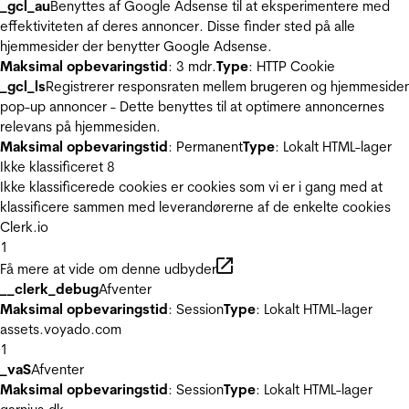
_gcl_au
Benyttes af Google Adsense til at eksperimentere med
effektiviteten af deres annoncer. Disse finder sted på alle
hjemmesider der benytter Google Adsense.
Maksimal opbevaringstid
: 3 mdr.
Type
: HTTP Cookie
_gcl_ls
Registrerer responsraten mellem brugeren og hjemmeside
pop-up annoncer - Dette benyttes til at optimere annoncernes
relevans på hjemmesiden.
Maksimal opbevaringstid
: Permanent
Type
: Lokalt HTML-lager
Ikke klassificeret
8
Ikke klassificerede cookies er cookies som vi er i gang med at
klassificere sammen med leverandørerne af de enkelte cookies
Clerk.io
1
Få mere at vide om denne udbyder
__clerk_debug
Afventer
Maksimal opbevaringstid
: Session
Type
: Lokalt HTML-lager
assets.voyado.com
1
_vaS
Afventer
Maksimal opbevaringstid
: Session
Type
: Lokalt HTML-lager