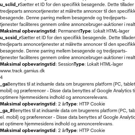
u_sclid_r
Sætter et ID for den specifikk besøgende. Dette tillader
tredjeparts annoncetjenester at målrette annoncer til den specifik
besøgende. Denne parring mellem besøgende og tredjeparts-
tjenester faciliteres gennem online annoncebruger-auktioner i realt
Maksimal opbevaringstid
: Permanent
Type
: Lokalt HTML-lager
u_scsid_r
Sætter et ID for den specifikk besøgende. Dette tillader
tredjeparts annoncetjenester at målrette annoncer til den specifik
besøgende. Denne parring mellem besøgende og tredjeparts-
tjenester faciliteres gennem online annoncebruger-auktioner i realt
Maksimal opbevaringstid
: Session
Type
: Lokalt HTML-lager
www.track.garnius.dk
4
_ga
Benyttes til at indsamle data om brugerens platform (PC, tablet
mobil) og præferencer - Disse data benyttes af Google Analytics til
optimere hjemmesidens indhold og annoncerelevans.
Maksimal opbevaringstid
: 2 år
Type
: HTTP Cookie
_ga_#
Benyttes til at indsamle data om brugerens platform (PC, tab
el. mobil) og præferencer - Disse data benyttes af Google Analytics
at optimere hjemmesidens indhold og annoncerelevans.
Maksimal opbevaringstid
: 2 år
Type
: HTTP Cookie