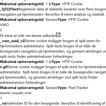
Maksimal opbevaringstid
: 1 år
Type
: HTTP Cookie
_hjTLDTest
Registrerer data af statistisk karakter over flere bruger
navigation på hjemmesiden. Benyttes til intern analyse og statistik.
Maksimal opbevaringstid
: Session
Type
: HTTP Cookie
VWO
2
Få mere at vide om denne udbyder
_vwo_uuid_v2
Denne cookie muliggør brugen af split-tests for
hjemmesidens administrator. Split-tests bruges til at måle de
besøgendes navigation på hjemmesiden, og gennem ændringer v
split-tests finder administratoren forbedringer.
Maksimal opbevaringstid
: 1 år
Type
: HTTP Cookie
v.gif
Denne cookie muliggør brugen af split-tests for hjemmesiden
administrator. Split-tests bruges til at måle de besøgendes navigat
på hjemmesiden, og gennem ændringer ved split-tests finder
administratoren forbedringer.
Maksimal opbevaringstid
: Session
Type
: Pixel Tracker
assets.voyado.com
1
_va
Indeholder ID for den besøgende. Benyttes til identificering af