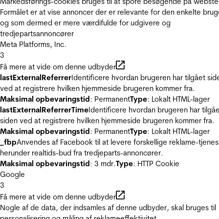
Markedsførings-cookies bruges til at spore besøgende på webste
Formålet er at vise annoncer der er relevante for den enkelte brug
og som dermed er mere værdifulde for udgivere og
tredjepartsannoncører
Meta Platforms, Inc.
3
Få mere at vide om denne udbyder
lastExternalReferrer
Identificere hvordan brugeren har tilgået sid
ved at registrere hvilken hjemmeside brugeren kommer fra.
Maksimal opbevaringstid
: Permanent
Type
: Lokalt HTML-lager
lastExternalReferrerTime
Identificere hvordan brugeren har tilgå
siden ved at registrere hvilken hjemmeside brugeren kommer fra.
Maksimal opbevaringstid
: Permanent
Type
: Lokalt HTML-lager
_fbp
Anvendes af Facebook til at levere forskellige reklame-tjenes
herunder realtids-bud fra tredjeparts-annoncører.
Maksimal opbevaringstid
: 3 mdr.
Type
: HTTP Cookie
Google
3
Få mere at vide om denne udbyder
Nogle af de data, der indsamles af denne udbyder, skal bruges til
personalisering og måling af reklameeffektivitet.