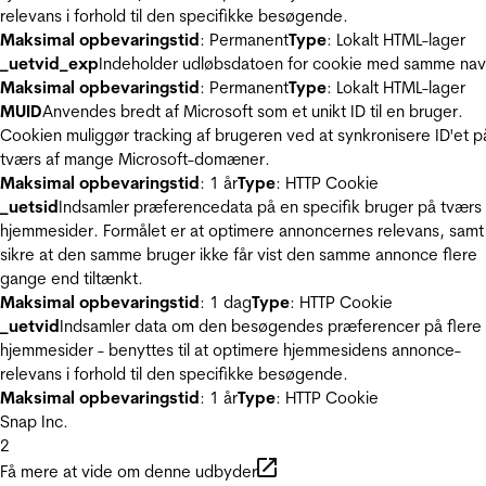
relevans i forhold til den specifikke besøgende.
Maksimal opbevaringstid
: Permanent
Type
: Lokalt HTML-lager
_uetvid_exp
Indeholder udløbsdatoen for cookie med samme nav
Maksimal opbevaringstid
: Permanent
Type
: Lokalt HTML-lager
MUID
Anvendes bredt af Microsoft som et unikt ID til en bruger.
Cookien muliggør tracking af brugeren ved at synkronisere ID'et p
tværs af mange Microsoft-domæner.
Maksimal opbevaringstid
: 1 år
Type
: HTTP Cookie
_uetsid
Indsamler præferencedata på en specifik bruger på tværs 
hjemmesider. Formålet er at optimere annoncernes relevans, samt
sikre at den samme bruger ikke får vist den samme annonce flere
gange end tiltænkt.
Maksimal opbevaringstid
: 1 dag
Type
: HTTP Cookie
_uetvid
Indsamler data om den besøgendes præferencer på flere
hjemmesider - benyttes til at optimere hjemmesidens annonce-
relevans i forhold til den specifikke besøgende.
Maksimal opbevaringstid
: 1 år
Type
: HTTP Cookie
Snap Inc.
2
Få mere at vide om denne udbyder