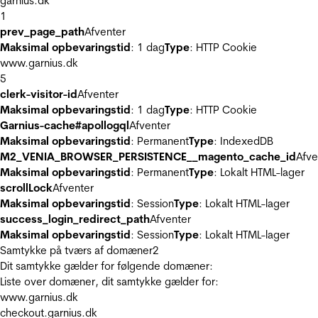
garnius.dk
1
prev_page_path
Afventer
Maksimal opbevaringstid
: 1 dag
Type
: HTTP Cookie
www.garnius.dk
5
clerk-visitor-id
Afventer
Maksimal opbevaringstid
: 1 dag
Type
: HTTP Cookie
Garnius-cache#apollogql
Afventer
Maksimal opbevaringstid
: Permanent
Type
: IndexedDB
M2_VENIA_BROWSER_PERSISTENCE__magento_cache_id
Afve
Maksimal opbevaringstid
: Permanent
Type
: Lokalt HTML-lager
scrollLock
Afventer
Maksimal opbevaringstid
: Session
Type
: Lokalt HTML-lager
success_login_redirect_path
Afventer
Maksimal opbevaringstid
: Session
Type
: Lokalt HTML-lager
Samtykke på tværs af domæner
2
Dit samtykke gælder for følgende domæner:
Liste over domæner, dit samtykke gælder for:
www.garnius.dk
checkout.garnius.dk