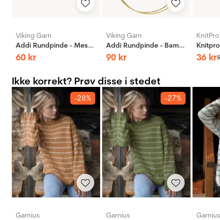
Viking Garn
Viking Garn
KnitPro
Addi Rundpinde - Messing
Addi Rundpinde - Bambus
60
kr
90
kr
36
kr
Ikke korrekt? Prøv disse i stedet
-28%
-27%
Garnius
Garnius
Garniu