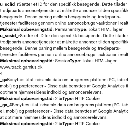
u_sclid_r
Sætter et ID for den specifikk besøgende. Dette tillader
tredjeparts annoncetjenester at målrette annoncer til den specifik
besøgende. Denne parring mellem besøgende og tredjeparts-
tjenester faciliteres gennem online annoncebruger-auktioner i realt
Maksimal opbevaringstid
: Permanent
Type
: Lokalt HTML-lager
u_scsid_r
Sætter et ID for den specifikk besøgende. Dette tillader
tredjeparts annoncetjenester at målrette annoncer til den specifik
besøgende. Denne parring mellem besøgende og tredjeparts-
tjenester faciliteres gennem online annoncebruger-auktioner i realt
Maksimal opbevaringstid
: Session
Type
: Lokalt HTML-lager
www.track.garnius.dk
4
_ga
Benyttes til at indsamle data om brugerens platform (PC, tablet
mobil) og præferencer - Disse data benyttes af Google Analytics til
optimere hjemmesidens indhold og annoncerelevans.
Maksimal opbevaringstid
: 2 år
Type
: HTTP Cookie
_ga_#
Benyttes til at indsamle data om brugerens platform (PC, tab
el. mobil) og præferencer - Disse data benyttes af Google Analytics
at optimere hjemmesidens indhold og annoncerelevans.
Maksimal opbevaringstid
: 2 år
Type
: HTTP Cookie