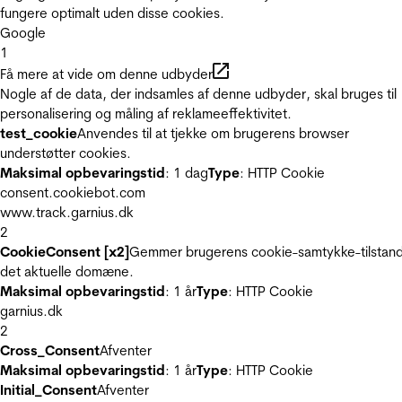
fungere optimalt uden disse cookies.
Google
1
Få mere at vide om denne udbyder
Nogle af de data, der indsamles af denne udbyder, skal bruges til
personalisering og måling af reklameeffektivitet.
test_cookie
Anvendes til at tjekke om brugerens browser
understøtter cookies.
Maksimal opbevaringstid
: 1 dag
Type
: HTTP Cookie
consent.cookiebot.com
www.track.garnius.dk
2
CookieConsent [x2]
Gemmer brugerens cookie-samtykke-tilstand
det aktuelle domæne.
Maksimal opbevaringstid
: 1 år
Type
: HTTP Cookie
garnius.dk
2
Cross_Consent
Afventer
Maksimal opbevaringstid
: 1 år
Type
: HTTP Cookie
Initial_Consent
Afventer