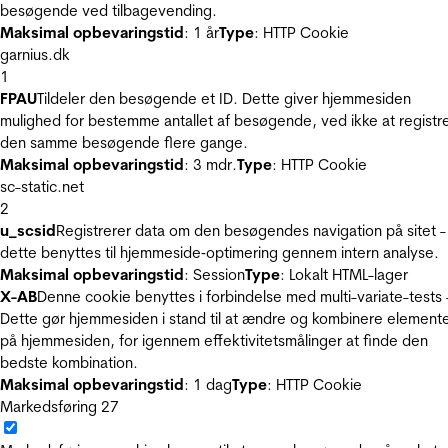
besøgende ved tilbagevending.
Maksimal opbevaringstid
: 1 år
Type
: HTTP Cookie
garnius.dk
1
FPAU
Tildeler den besøgende et ID. Dette giver hjemmesiden
mulighed for bestemme antallet af besøgende, ved ikke at registr
den samme besøgende flere gange.
Maksimal opbevaringstid
: 3 mdr.
Type
: HTTP Cookie
sc-static.net
2
u_scsid
Registrerer data om den besøgendes navigation på sitet -
dette benyttes til hjemmeside‐optimering gennem intern analyse.
Maksimal opbevaringstid
: Session
Type
: Lokalt HTML-lager
X-AB
Denne cookie benyttes i forbindelse med multi-variate-tests 
Dette gør hjemmesiden i stand til at ændre og kombinere element
på hjemmesiden, for igennem effektivitetsmålinger at finde den
bedste kombination.
Maksimal opbevaringstid
: 1 dag
Type
: HTTP Cookie
Markedsføring
27