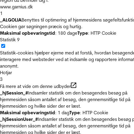
region du befinder dig i.
www.garnius.dk
1
_ALGOLIA
Benyttes til optimering af hjemmesidens søgefeltsfunkti
Cookien gør søgningen præcis og hurtig.
Maksimal opbevaringstid
: 180 dage
Type
: HTTP Cookie
Statistik
9
Statistik-cookies hjælper ejerne med at forstå, hvordan besøgend
interagere med websteder ved at indsamle og rapportere informa
anonymt.
Hotjar
3
Få mere at vide om denne udbyder
_hjSession_#
Indsamler statistik om den besøgendes besøg på
hjemmesiden såsom antallet af besøg, den gennemsnitlige tid på
hjemmesiden og hvilke sider der er læst.
Maksimal opbevaringstid
: 1 dag
Type
: HTTP Cookie
_hjSessionUser_#
Indsamler statistik om den besøgendes besøg 
hjemmesiden såsom antallet af besøg, den gennemsnitlige tid på
hjemmesiden og hvilke sider der er læst.