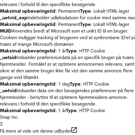
relevans i forhold til den specifikke besøgende.
Maksimal opbevaringstid
: Permanent
Type
: Lokalt HTML-lager
_uetvid_exp
Indeholder udløbsdatoen for cookie med samme nav
Maksimal opbevaringstid
: Permanent
Type
: Lokalt HTML-lager
MUID
Anvendes bredt af Microsoft som et unikt ID til en bruger.
Cookien muliggør tracking af brugeren ved at synkronisere ID'et p
tværs af mange Microsoft-domæner.
Maksimal opbevaringstid
: 1 år
Type
: HTTP Cookie
_uetsid
Indsamler præferencedata på en specifik bruger på tværs 
hjemmesider. Formålet er at optimere annoncernes relevans, samt
sikre at den samme bruger ikke får vist den samme annonce flere
gange end tiltænkt.
Maksimal opbevaringstid
: 1 dag
Type
: HTTP Cookie
_uetvid
Indsamler data om den besøgendes præferencer på flere
hjemmesider - benyttes til at optimere hjemmesidens annonce-
relevans i forhold til den specifikke besøgende.
Maksimal opbevaringstid
: 1 år
Type
: HTTP Cookie
Snap Inc.
2
Få mere at vide om denne udbyder