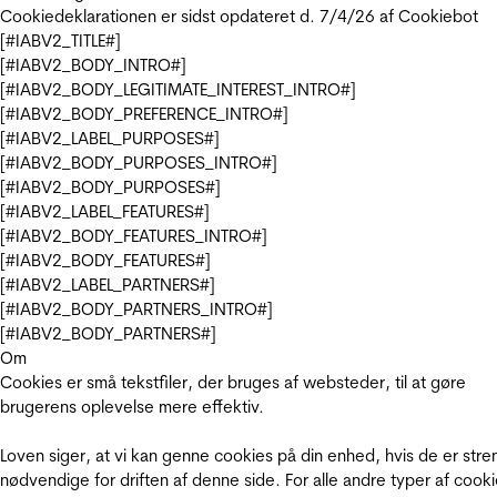
Cookiedeklarationen er sidst opdateret d. 7/4/26 af
Cookiebot
[#IABV2_TITLE#]
[#IABV2_BODY_INTRO#]
[#IABV2_BODY_LEGITIMATE_INTEREST_INTRO#]
[#IABV2_BODY_PREFERENCE_INTRO#]
[#IABV2_LABEL_PURPOSES#]
[#IABV2_BODY_PURPOSES_INTRO#]
[#IABV2_BODY_PURPOSES#]
[#IABV2_LABEL_FEATURES#]
[#IABV2_BODY_FEATURES_INTRO#]
[#IABV2_BODY_FEATURES#]
[#IABV2_LABEL_PARTNERS#]
[#IABV2_BODY_PARTNERS_INTRO#]
[#IABV2_BODY_PARTNERS#]
Om
Cookies er små tekstfiler, der bruges af websteder, til at gøre
brugerens oplevelse mere effektiv.
Loven siger, at vi kan genne cookies på din enhed, hvis de er stre
nødvendige for driften af denne side. For alle andre typer af cooki