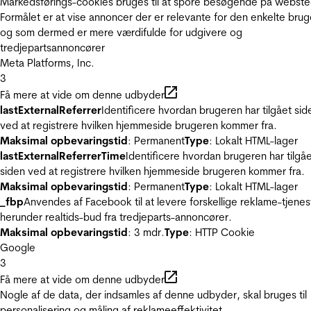
Markedsførings-cookies bruges til at spore besøgende på webste
Formålet er at vise annoncer der er relevante for den enkelte brug
og som dermed er mere værdifulde for udgivere og
tredjepartsannoncører
Meta Platforms, Inc.
3
Få mere at vide om denne udbyder
lastExternalReferrer
Identificere hvordan brugeren har tilgået sid
ved at registrere hvilken hjemmeside brugeren kommer fra.
Maksimal opbevaringstid
: Permanent
Type
: Lokalt HTML-lager
lastExternalReferrerTime
Identificere hvordan brugeren har tilgå
siden ved at registrere hvilken hjemmeside brugeren kommer fra.
Maksimal opbevaringstid
: Permanent
Type
: Lokalt HTML-lager
_fbp
Anvendes af Facebook til at levere forskellige reklame-tjenes
herunder realtids-bud fra tredjeparts-annoncører.
Maksimal opbevaringstid
: 3 mdr.
Type
: HTTP Cookie
Google
3
Få mere at vide om denne udbyder
Nogle af de data, der indsamles af denne udbyder, skal bruges til
personalisering og måling af reklameeffektivitet.