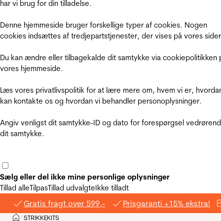
har vi brug for din tilladelse.
Denne hjemmeside bruger forskellige typer af cookies. Nogen
cookies indsættes af tredjepartstjenester, der vises på vores sider
Du kan ændre eller tilbagekalde dit samtykke via cookiepolitikken 
vores hjemmeside.
Læs vores privatlivspolitik for at lære mere om, hvem vi er, hvorda
kan kontakte os og hvordan vi behandler personoplysninger.
Angiv venligst dit samtykke-ID og dato for forespørgsel vedrøren
dit samtykke.
Sælg eller del ikke mine personlige oplysninger
Tillad alle
Tilpas
Tillad udvalgte
Ikke tilladt
Gratis fragt over 599,-
Prisgaranti +15% ekstra!
Hjem
STRIKKEKITS
>