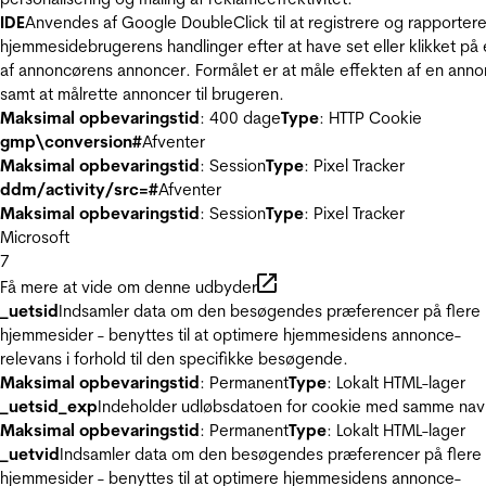
IDE
Anvendes af Google DoubleClick til at registrere og rapporter
hjemmesidebrugerens handlinger efter at have set eller klikket på
af annoncørens annoncer. Formålet er at måle effekten af en ann
samt at målrette annoncer til brugeren.
Maksimal opbevaringstid
: 400 dage
Type
: HTTP Cookie
gmp\conversion#
Afventer
Maksimal opbevaringstid
: Session
Type
: Pixel Tracker
ddm/activity/src=#
Afventer
Maksimal opbevaringstid
: Session
Type
: Pixel Tracker
Microsoft
7
Få mere at vide om denne udbyder
_uetsid
Indsamler data om den besøgendes præferencer på flere
hjemmesider - benyttes til at optimere hjemmesidens annonce-
relevans i forhold til den specifikke besøgende.
Maksimal opbevaringstid
: Permanent
Type
: Lokalt HTML-lager
_uetsid_exp
Indeholder udløbsdatoen for cookie med samme nav
Maksimal opbevaringstid
: Permanent
Type
: Lokalt HTML-lager
_uetvid
Indsamler data om den besøgendes præferencer på flere
hjemmesider - benyttes til at optimere hjemmesidens annonce-