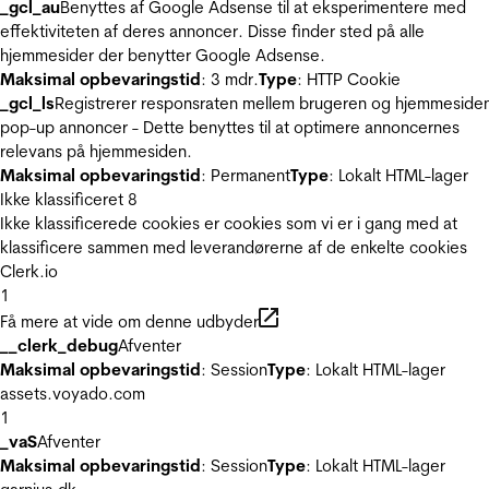
_gcl_au
Benyttes af Google Adsense til at eksperimentere med
effektiviteten af deres annoncer. Disse finder sted på alle
hjemmesider der benytter Google Adsense.
Maksimal opbevaringstid
: 3 mdr.
Type
: HTTP Cookie
_gcl_ls
Registrerer responsraten mellem brugeren og hjemmeside
pop-up annoncer - Dette benyttes til at optimere annoncernes
relevans på hjemmesiden.
Maksimal opbevaringstid
: Permanent
Type
: Lokalt HTML-lager
Ikke klassificeret
8
Ikke klassificerede cookies er cookies som vi er i gang med at
klassificere sammen med leverandørerne af de enkelte cookies
Clerk.io
1
Få mere at vide om denne udbyder
__clerk_debug
Afventer
Maksimal opbevaringstid
: Session
Type
: Lokalt HTML-lager
assets.voyado.com
1
_vaS
Afventer
Maksimal opbevaringstid
: Session
Type
: Lokalt HTML-lager