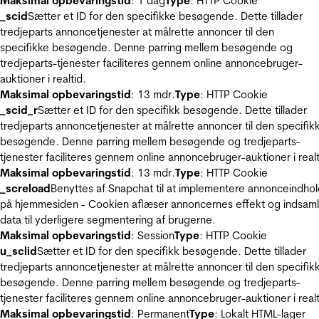
Maksimal opbevaringstid
: 1 dag
Type
: HTTP Cookie
_scid
Sætter et ID for den specifikke besøgende. Dette tillader
tredjeparts annoncetjenester at målrette annoncer til den
specifikke besøgende. Denne parring mellem besøgende og
tredjeparts-tjenester faciliteres gennem online annoncebruger-
auktioner i realtid.
Maksimal opbevaringstid
: 13 mdr.
Type
: HTTP Cookie
_scid_r
Sætter et ID for den specifikk besøgende. Dette tillader
tredjeparts annoncetjenester at målrette annoncer til den specifik
besøgende. Denne parring mellem besøgende og tredjeparts-
tjenester faciliteres gennem online annoncebruger-auktioner i realt
Maksimal opbevaringstid
: 13 mdr.
Type
: HTTP Cookie
_screload
Benyttes af Snapchat til at implementere annonceindho
på hjemmesiden - Cookien aflæser annoncernes effekt og indsaml
data til yderligere segmentering af brugerne.
Maksimal opbevaringstid
: Session
Type
: HTTP Cookie
u_sclid
Sætter et ID for den specifikk besøgende. Dette tillader
tredjeparts annoncetjenester at målrette annoncer til den specifik
besøgende. Denne parring mellem besøgende og tredjeparts-
tjenester faciliteres gennem online annoncebruger-auktioner i realt
Maksimal opbevaringstid
: Permanent
Type
: Lokalt HTML-lager