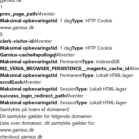
garnius.dk
1
prev_page_path
Afventer
Maksimal opbevaringstid
: 1 dag
Type
: HTTP Cookie
www.garnius.dk
5
clerk-visitor-id
Afventer
Maksimal opbevaringstid
: 1 dag
Type
: HTTP Cookie
Garnius-cache#apollogql
Afventer
Maksimal opbevaringstid
: Permanent
Type
: IndexedDB
M2_VENIA_BROWSER_PERSISTENCE__magento_cache_id
Afve
Maksimal opbevaringstid
: Permanent
Type
: Lokalt HTML-lager
scrollLock
Afventer
Maksimal opbevaringstid
: Session
Type
: Lokalt HTML-lager
success_login_redirect_path
Afventer
Maksimal opbevaringstid
: Session
Type
: Lokalt HTML-lager
Samtykke på tværs af domæner
2
Dit samtykke gælder for følgende domæner:
Liste over domæner, dit samtykke gælder for:
www.garnius.dk
checkout.garnius.dk