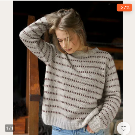
-27%
1
/
1