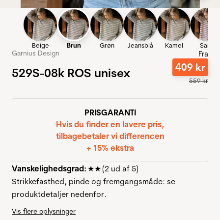
Beige
Brun
Grøn
Jeansblå
Kamel
Sand
Garnius Design
Fra
409
kr
529S-08k ROS unisex
559
kr
PRISGARANTI
Hvis du finder en lavere pris,
tilbagebetaler vi differencen
+ 15% ekstra
Vanskelighedsgrad:
★★ (2 ud af 5)
Strikkefasthed, pinde og fremgangsmåde: se
produktdetaljer nedenfor.
Vis flere oplysninger