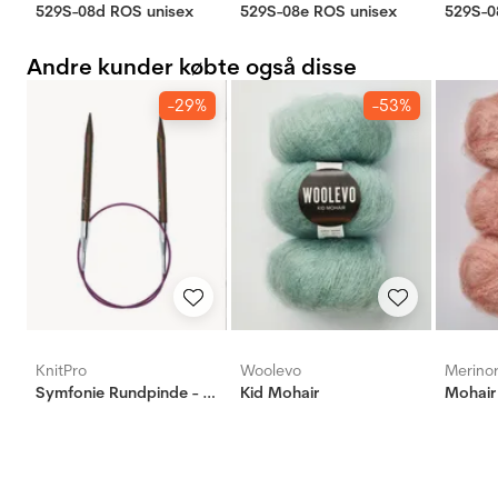
529S-08d ROS unisex
529S-08e ROS unisex
529S-0
Andre kunder købte også disse
-29%
-53%
KnitPro
Woolevo
Merino
Symfonie Rundpinde - Birk
Kid Mohair
Mohair 