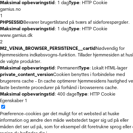
Maksimal opbevaringstid
: 1 dag
Type
: HTTP Cookie
garnius.no
1
PHPSESSID
Bevarer brugertilstand på tværs af sideforespørgsler.
Maksimal opbevaringstid
: 1 dag
Type
: HTTP Cookie
www.garnius.dk
2
M2_VENIA_BROWSER_PERSISTENCE__cartId
Nødvendig for
hjemmesidens indkøbsvogns-funktion. Tillader hjemmesiden at hus
de valgte produkter.
Maksimal opbevaringstid
: Permanent
Type
: Lokalt HTML-lager
private_content_version
Cookien benyttes i forbindelse med
brugerens cache - En cache optimerer hjemmesidens hastighed ve
laste bestemte procedurer på forhånd i browserens cache.
Maksimal opbevaringstid
: 400 dage
Type
: HTTP Cookie
Egenskaber
1
Præference-cookies gør det muligt for et websted at huske
information og ændre den måde webstedet tager sig ud på eller
måden det ser ud på, som for eksempel dit foretrukne sprog eller