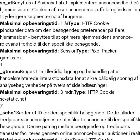
sc_at
Benyttes af Snapchat til at implementere annonceindhold på
hjemmesiden - Cookien aflæser annoncernes effekt og indsamler 
til yderligere segmentering af brugerne.
Maksimal opbevaringstid
: 1 år
Type
: HTTP Cookie
p
Indsamler data om den besøgendes præferencer på flere
hjemmesider - benyttes til at optimere hjemmesidens annonce-
relevans i forhold til den specifikke besøgende.
Maksimal opbevaringstid
: Session
Type
: Pixel Tracker
garnius.dk
1
_gtmeec
Bruges til midlertidig lagring og behandling af e-
handelsrelaterede interaktionsdata for at sikre pålidelig sporing af
analysebegivenheder på tværs af sideindlæsninger.
Maksimal opbevaringstid
: 3 mdr.
Type
: HTTP Cookie
sc-static.net
7
_schn1
Sætter et ID for den specifikk besøgende. Dette tillader
tredjeparts annoncetjenester at målrette annoncer til den specifik
besøgende. Denne parring mellem besøgende og tredjeparts-
tjenester faciliteres gennem online annoncebruger-auktioner i realt