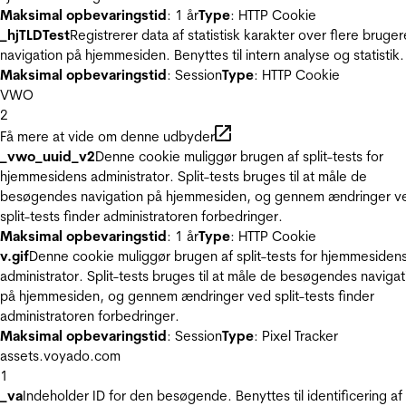
Maksimal opbevaringstid
: 1 år
Type
: HTTP Cookie
_hjTLDTest
Registrerer data af statistisk karakter over flere bruger
navigation på hjemmesiden. Benyttes til intern analyse og statistik.
Maksimal opbevaringstid
: Session
Type
: HTTP Cookie
VWO
2
Få mere at vide om denne udbyder
_vwo_uuid_v2
Denne cookie muliggør brugen af split-tests for
hjemmesidens administrator. Split-tests bruges til at måle de
besøgendes navigation på hjemmesiden, og gennem ændringer v
split-tests finder administratoren forbedringer.
Maksimal opbevaringstid
: 1 år
Type
: HTTP Cookie
v.gif
Denne cookie muliggør brugen af split-tests for hjemmesiden
administrator. Split-tests bruges til at måle de besøgendes navigat
på hjemmesiden, og gennem ændringer ved split-tests finder
administratoren forbedringer.
Maksimal opbevaringstid
: Session
Type
: Pixel Tracker
assets.voyado.com
1
_va
Indeholder ID for den besøgende. Benyttes til identificering af