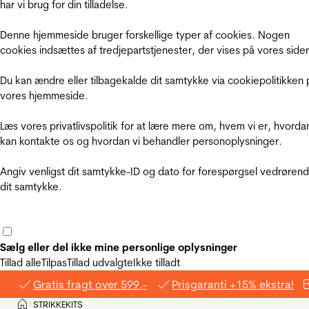
har vi brug for din tilladelse.
Denne hjemmeside bruger forskellige typer af cookies. Nogen
cookies indsættes af tredjepartstjenester, der vises på vores sider
Du kan ændre eller tilbagekalde dit samtykke via cookiepolitikken 
vores hjemmeside.
Læs vores privatlivspolitik for at lære mere om, hvem vi er, hvorda
kan kontakte os og hvordan vi behandler personoplysninger.
Angiv venligst dit samtykke-ID og dato for forespørgsel vedrøren
dit samtykke.
Sælg eller del ikke mine personlige oplysninger
Tillad alle
Tilpas
Tillad udvalgte
Ikke tilladt
Gratis fragt over 599,-
Prisgaranti +15% ekstra!
Hjem
STRIKKEKITS
>