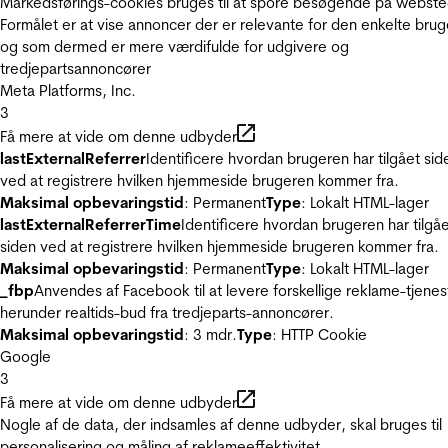
Markedsførings-cookies bruges til at spore besøgende på webste
Formålet er at vise annoncer der er relevante for den enkelte brug
og som dermed er mere værdifulde for udgivere og
tredjepartsannoncører
Meta Platforms, Inc.
3
Få mere at vide om denne udbyder
lastExternalReferrer
Identificere hvordan brugeren har tilgået sid
ved at registrere hvilken hjemmeside brugeren kommer fra.
Maksimal opbevaringstid
: Permanent
Type
: Lokalt HTML-lager
lastExternalReferrerTime
Identificere hvordan brugeren har tilgå
siden ved at registrere hvilken hjemmeside brugeren kommer fra.
Maksimal opbevaringstid
: Permanent
Type
: Lokalt HTML-lager
_fbp
Anvendes af Facebook til at levere forskellige reklame-tjenes
herunder realtids-bud fra tredjeparts-annoncører.
Maksimal opbevaringstid
: 3 mdr.
Type
: HTTP Cookie
Google
3
Få mere at vide om denne udbyder
Nogle af de data, der indsamles af denne udbyder, skal bruges til
personalisering og måling af reklameeffektivitet.