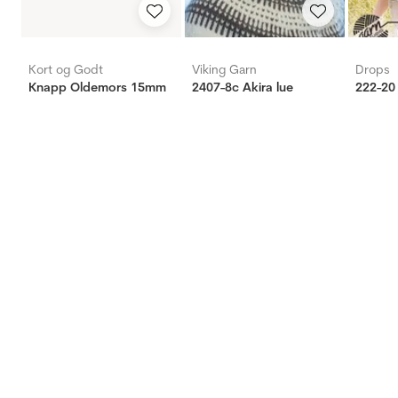
Kort og Godt
Viking Garn
Drops
Knapp Oldemors 15mm
2407-8c Akira lue
222-20