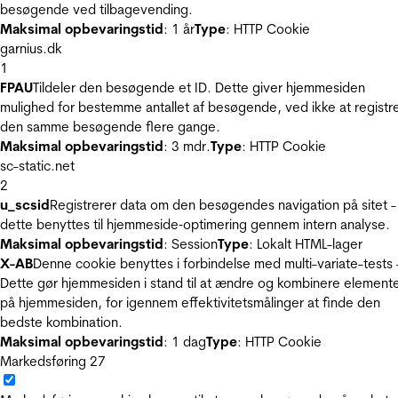
besøgende ved tilbagevending.
Maksimal opbevaringstid
: 1 år
Type
: HTTP Cookie
garnius.dk
1
FPAU
Tildeler den besøgende et ID. Dette giver hjemmesiden
mulighed for bestemme antallet af besøgende, ved ikke at registr
den samme besøgende flere gange.
Maksimal opbevaringstid
: 3 mdr.
Type
: HTTP Cookie
sc-static.net
2
u_scsid
Registrerer data om den besøgendes navigation på sitet -
dette benyttes til hjemmeside‐optimering gennem intern analyse.
Maksimal opbevaringstid
: Session
Type
: Lokalt HTML-lager
X-AB
Denne cookie benyttes i forbindelse med multi-variate-tests 
Dette gør hjemmesiden i stand til at ændre og kombinere element
på hjemmesiden, for igennem effektivitetsmålinger at finde den
bedste kombination.
Maksimal opbevaringstid
: 1 dag
Type
: HTTP Cookie
Markedsføring
27