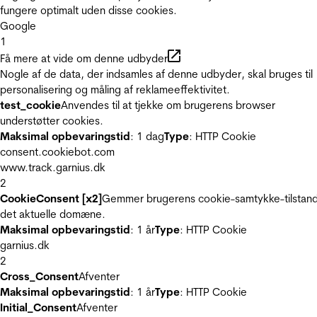
fungere optimalt uden disse cookies.
Google
1
Få mere at vide om denne udbyder
Nogle af de data, der indsamles af denne udbyder, skal bruges til
personalisering og måling af reklameeffektivitet.
test_cookie
Anvendes til at tjekke om brugerens browser
understøtter cookies.
Maksimal opbevaringstid
: 1 dag
Type
: HTTP Cookie
consent.cookiebot.com
www.track.garnius.dk
2
CookieConsent [x2]
Gemmer brugerens cookie-samtykke-tilstand
det aktuelle domæne.
Maksimal opbevaringstid
: 1 år
Type
: HTTP Cookie
garnius.dk
2
Cross_Consent
Afventer
Maksimal opbevaringstid
: 1 år
Type
: HTTP Cookie
Initial_Consent
Afventer