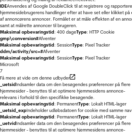
IDE
Anvendes af Google DoubleClick til at registrere og rapporter
hjemmesidebrugerens handlinger efter at have set eller klikket på
af annoncørens annoncer. Formålet er at måle effekten af en ann
samt at målrette annoncer til brugeren.
Maksimal opbevaringstid
: 400 dage
Type
: HTTP Cookie
gmp\conversion#
Afventer
Maksimal opbevaringstid
: Session
Type
: Pixel Tracker
ddm/activity/src=#
Afventer
Maksimal opbevaringstid
: Session
Type
: Pixel Tracker
Microsoft
7
Få mere at vide om denne udbyder
_uetsid
Indsamler data om den besøgendes præferencer på flere
hjemmesider - benyttes til at optimere hjemmesidens annonce-
relevans i forhold til den specifikke besøgende.
Maksimal opbevaringstid
: Permanent
Type
: Lokalt HTML-lager
_uetsid_exp
Indeholder udløbsdatoen for cookie med samme nav
Maksimal opbevaringstid
: Permanent
Type
: Lokalt HTML-lager
_uetvid
Indsamler data om den besøgendes præferencer på flere
hjemmesider - benyttes til at optimere hjemmesidens annonce-