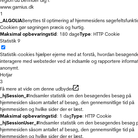
region du befinder dig i.
www.garnius.dk
1
_ALGOLIA
Benyttes til optimering af hjemmesidens søgefeltsfunkti
Cookien gør søgningen præcis og hurtig.
Maksimal opbevaringstid
: 180 dage
Type
: HTTP Cookie
Statistik
9
Statistik-cookies hjælper ejerne med at forstå, hvordan besøgend
interagere med websteder ved at indsamle og rapportere informa
anonymt.
Hotjar
3
Få mere at vide om denne udbyder
_hjSession_#
Indsamler statistik om den besøgendes besøg på
hjemmesiden såsom antallet af besøg, den gennemsnitlige tid på
hjemmesiden og hvilke sider der er læst.
Maksimal opbevaringstid
: 1 dag
Type
: HTTP Cookie
_hjSessionUser_#
Indsamler statistik om den besøgendes besøg 
hjemmesiden såsom antallet af besøg, den gennemsnitlige tid på
hjemmesiden og hvilke sider der er læst.