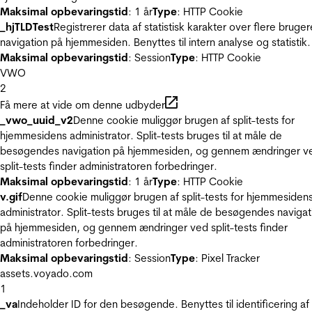
Maksimal opbevaringstid
: 1 år
Type
: HTTP Cookie
_hjTLDTest
Registrerer data af statistisk karakter over flere bruger
navigation på hjemmesiden. Benyttes til intern analyse og statistik.
Maksimal opbevaringstid
: Session
Type
: HTTP Cookie
VWO
2
Få mere at vide om denne udbyder
_vwo_uuid_v2
Denne cookie muliggør brugen af split-tests for
hjemmesidens administrator. Split-tests bruges til at måle de
besøgendes navigation på hjemmesiden, og gennem ændringer v
split-tests finder administratoren forbedringer.
Maksimal opbevaringstid
: 1 år
Type
: HTTP Cookie
v.gif
Denne cookie muliggør brugen af split-tests for hjemmesiden
administrator. Split-tests bruges til at måle de besøgendes navigat
på hjemmesiden, og gennem ændringer ved split-tests finder
administratoren forbedringer.
Maksimal opbevaringstid
: Session
Type
: Pixel Tracker
assets.voyado.com
1
_va
Indeholder ID for den besøgende. Benyttes til identificering af