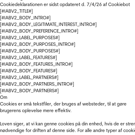
Cookiedeklarationen er sidst opdateret d. 7/4/26 af
Cookiebot
[#IABV2_TITLE#]
[#IABV2_BODY_INTRO#]
[#IABV2_BODY_LEGITIMATE_INTEREST_INTRO#]
[#IABV2_BODY_PREFERENCE_INTRO#]
[#IABV2_LABEL_PURPOSES#]
[#IABV2_BODY_PURPOSES_INTRO#]
[#IABV2_BODY_PURPOSES#]
[#IABV2_LABEL_FEATURES#]
[#IABV2_BODY_FEATURES_INTRO#]
[#IABV2_BODY_FEATURES#]
[#IABV2_LABEL_PARTNERS#]
[#IABV2_BODY_PARTNERS_INTRO#]
[#IABV2_BODY_PARTNERS#]
Om
Cookies er små tekstfiler, der bruges af websteder, til at gøre
brugerens oplevelse mere effektiv.
Loven siger, at vi kan genne cookies på din enhed, hvis de er stre
nødvendige for driften af denne side. For alle andre typer af cooki