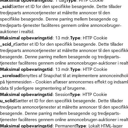
Maksimal opbevaringstid
: 1 dag
Type
: HTTP Cookie
_scid
Sætter et ID for den specifikke besøgende. Dette tillader
tredjeparts annoncetjenester at målrette annoncer til den
specifikke besøgende. Denne parring mellem besøgende og
tredjeparts-tjenester faciliteres gennem online annoncebruger-
auktioner i realtid.
Maksimal opbevaringstid
: 13 mdr.
Type
: HTTP Cookie
_scid_r
Sætter et ID for den specifikk besøgende. Dette tillader
tredjeparts annoncetjenester at målrette annoncer til den specifik
besøgende. Denne parring mellem besøgende og tredjeparts-
tjenester faciliteres gennem online annoncebruger-auktioner i realt
Maksimal opbevaringstid
: 13 mdr.
Type
: HTTP Cookie
_screload
Benyttes af Snapchat til at implementere annonceindho
på hjemmesiden - Cookien aflæser annoncernes effekt og indsaml
data til yderligere segmentering af brugerne.
Maksimal opbevaringstid
: Session
Type
: HTTP Cookie
u_sclid
Sætter et ID for den specifikk besøgende. Dette tillader
tredjeparts annoncetjenester at målrette annoncer til den specifik
besøgende. Denne parring mellem besøgende og tredjeparts-
tjenester faciliteres gennem online annoncebruger-auktioner i realt
Maksimal opbevaringstid
: Permanent
Type
: Lokalt HTML-lager