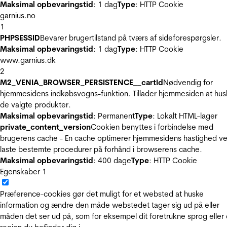
Maksimal opbevaringstid
: 1 dag
Type
: HTTP Cookie
garnius.no
1
PHPSESSID
Bevarer brugertilstand på tværs af sideforespørgsler.
Maksimal opbevaringstid
: 1 dag
Type
: HTTP Cookie
www.garnius.dk
2
M2_VENIA_BROWSER_PERSISTENCE__cartId
Nødvendig for
hjemmesidens indkøbsvogns-funktion. Tillader hjemmesiden at hus
de valgte produkter.
Maksimal opbevaringstid
: Permanent
Type
: Lokalt HTML-lager
private_content_version
Cookien benyttes i forbindelse med
brugerens cache - En cache optimerer hjemmesidens hastighed ve
laste bestemte procedurer på forhånd i browserens cache.
Maksimal opbevaringstid
: 400 dage
Type
: HTTP Cookie
Egenskaber
1
Præference-cookies gør det muligt for et websted at huske
information og ændre den måde webstedet tager sig ud på eller
måden det ser ud på, som for eksempel dit foretrukne sprog eller