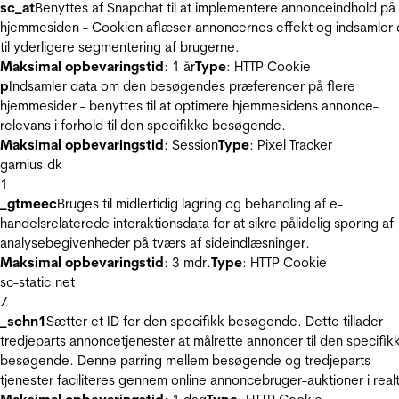
sc_at
Benyttes af Snapchat til at implementere annonceindhold på
hjemmesiden - Cookien aflæser annoncernes effekt og indsamler 
til yderligere segmentering af brugerne.
Maksimal opbevaringstid
: 1 år
Type
: HTTP Cookie
p
Indsamler data om den besøgendes præferencer på flere
hjemmesider - benyttes til at optimere hjemmesidens annonce-
relevans i forhold til den specifikke besøgende.
Maksimal opbevaringstid
: Session
Type
: Pixel Tracker
garnius.dk
1
_gtmeec
Bruges til midlertidig lagring og behandling af e-
handelsrelaterede interaktionsdata for at sikre pålidelig sporing af
analysebegivenheder på tværs af sideindlæsninger.
Maksimal opbevaringstid
: 3 mdr.
Type
: HTTP Cookie
sc-static.net
7
_schn1
Sætter et ID for den specifikk besøgende. Dette tillader
tredjeparts annoncetjenester at målrette annoncer til den specifik
besøgende. Denne parring mellem besøgende og tredjeparts-
tjenester faciliteres gennem online annoncebruger-auktioner i realt