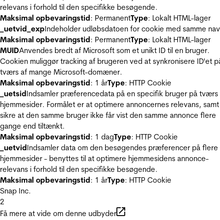
relevans i forhold til den specifikke besøgende.
Maksimal opbevaringstid
: Permanent
Type
: Lokalt HTML-lager
_uetvid_exp
Indeholder udløbsdatoen for cookie med samme nav
Maksimal opbevaringstid
: Permanent
Type
: Lokalt HTML-lager
MUID
Anvendes bredt af Microsoft som et unikt ID til en bruger.
Cookien muliggør tracking af brugeren ved at synkronisere ID'et p
tværs af mange Microsoft-domæner.
Maksimal opbevaringstid
: 1 år
Type
: HTTP Cookie
_uetsid
Indsamler præferencedata på en specifik bruger på tværs 
hjemmesider. Formålet er at optimere annoncernes relevans, samt
sikre at den samme bruger ikke får vist den samme annonce flere
gange end tiltænkt.
Maksimal opbevaringstid
: 1 dag
Type
: HTTP Cookie
_uetvid
Indsamler data om den besøgendes præferencer på flere
hjemmesider - benyttes til at optimere hjemmesidens annonce-
relevans i forhold til den specifikke besøgende.
Maksimal opbevaringstid
: 1 år
Type
: HTTP Cookie
Snap Inc.
2
Få mere at vide om denne udbyder