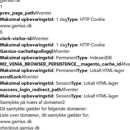
garnius.dk
1
prev_page_path
Afventer
Maksimal opbevaringstid
: 1 dag
Type
: HTTP Cookie
www.garnius.dk
5
clerk-visitor-id
Afventer
Maksimal opbevaringstid
: 1 dag
Type
: HTTP Cookie
Garnius-cache#apollogql
Afventer
Maksimal opbevaringstid
: Permanent
Type
: IndexedDB
M2_VENIA_BROWSER_PERSISTENCE__magento_cache_id
Afve
Maksimal opbevaringstid
: Permanent
Type
: Lokalt HTML-lager
scrollLock
Afventer
Maksimal opbevaringstid
: Session
Type
: Lokalt HTML-lager
success_login_redirect_path
Afventer
Maksimal opbevaringstid
: Session
Type
: Lokalt HTML-lager
Samtykke på tværs af domæner
2
Dit samtykke gælder for følgende domæner:
Liste over domæner, dit samtykke gælder for:
www.garnius.dk
checkout.garnius.dk