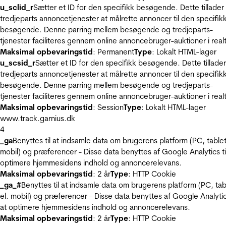
u_sclid_r
Sætter et ID for den specifikk besøgende. Dette tillader
tredjeparts annoncetjenester at målrette annoncer til den specifik
besøgende. Denne parring mellem besøgende og tredjeparts-
tjenester faciliteres gennem online annoncebruger-auktioner i realt
Maksimal opbevaringstid
: Permanent
Type
: Lokalt HTML-lager
u_scsid_r
Sætter et ID for den specifikk besøgende. Dette tillader
tredjeparts annoncetjenester at målrette annoncer til den specifik
besøgende. Denne parring mellem besøgende og tredjeparts-
tjenester faciliteres gennem online annoncebruger-auktioner i realt
Maksimal opbevaringstid
: Session
Type
: Lokalt HTML-lager
www.track.garnius.dk
4
_ga
Benyttes til at indsamle data om brugerens platform (PC, tablet
mobil) og præferencer - Disse data benyttes af Google Analytics til
optimere hjemmesidens indhold og annoncerelevans.
Maksimal opbevaringstid
: 2 år
Type
: HTTP Cookie
_ga_#
Benyttes til at indsamle data om brugerens platform (PC, tab
el. mobil) og præferencer - Disse data benyttes af Google Analytics
at optimere hjemmesidens indhold og annoncerelevans.
Maksimal opbevaringstid
: 2 år
Type
: HTTP Cookie