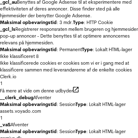
_gcl_au
Benyttes af Google Adsense til at eksperimentere med
effektiviteten af deres annoncer. Disse finder sted på alle
hjemmesider der benytter Google Adsense.
Maksimal opbevaringstid
: 3 mdr.
Type
: HTTP Cookie
_gcl_ls
Registrerer responsraten mellem brugeren og hjemmeside
pop-up annoncer - Dette benyttes til at optimere annoncernes
relevans på hjemmesiden.
Maksimal opbevaringstid
: Permanent
Type
: Lokalt HTML-lager
Ikke klassificeret
8
Ikke klassificerede cookies er cookies som vi er i gang med at
klassificere sammen med leverandørerne af de enkelte cookies
Clerk.io
1
Få mere at vide om denne udbyder
__clerk_debug
Afventer
Maksimal opbevaringstid
: Session
Type
: Lokalt HTML-lager
assets.voyado.com
1
_vaS
Afventer
Maksimal opbevaringstid
: Session
Type
: Lokalt HTML-lager