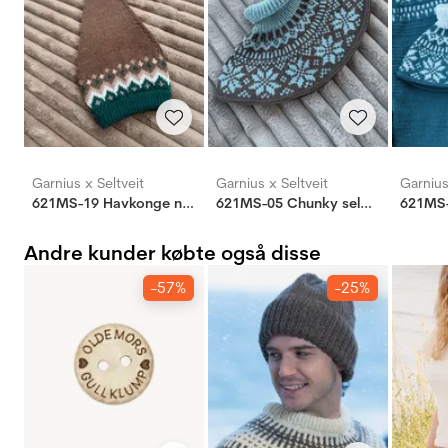
Garnius x Seltveit
Garnius x Seltveit
Garnius
621MS-19 Havkonge nissehue
621MS-05 Chunky selbu hals
Andre kunder købte også disse
-57%
-25%