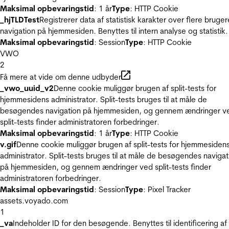
Maksimal opbevaringstid
: 1 år
Type
: HTTP Cookie
_hjTLDTest
Registrerer data af statistisk karakter over flere bruger
navigation på hjemmesiden. Benyttes til intern analyse og statistik.
Maksimal opbevaringstid
: Session
Type
: HTTP Cookie
VWO
2
Få mere at vide om denne udbyder
_vwo_uuid_v2
Denne cookie muliggør brugen af split-tests for
hjemmesidens administrator. Split-tests bruges til at måle de
besøgendes navigation på hjemmesiden, og gennem ændringer v
split-tests finder administratoren forbedringer.
Maksimal opbevaringstid
: 1 år
Type
: HTTP Cookie
v.gif
Denne cookie muliggør brugen af split-tests for hjemmesiden
administrator. Split-tests bruges til at måle de besøgendes navigat
på hjemmesiden, og gennem ændringer ved split-tests finder
administratoren forbedringer.
Maksimal opbevaringstid
: Session
Type
: Pixel Tracker
assets.voyado.com
1
_va
Indeholder ID for den besøgende. Benyttes til identificering af