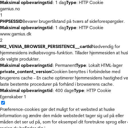
Maksimal opbevaringstid
: 1 dag
Type
: HTTP Cookie
garnius.no
1
PHPSESSID
Bevarer brugertilstand på tværs af sideforespørgsler.
Maksimal opbevaringstid
: 1 dag
Type
: HTTP Cookie
www.garnius.dk
2
M2_VENIA_BROWSER_PERSISTENCE__cartId
Nødvendig for
hjemmesidens indkøbsvogns-funktion. Tillader hjemmesiden at hus
de valgte produkter.
Maksimal opbevaringstid
: Permanent
Type
: Lokalt HTML-lager
private_content_version
Cookien benyttes i forbindelse med
brugerens cache - En cache optimerer hjemmesidens hastighed ve
laste bestemte procedurer på forhånd i browserens cache.
Maksimal opbevaringstid
: 400 dage
Type
: HTTP Cookie
Egenskaber
1
Præference-cookies gør det muligt for et websted at huske
information og ændre den måde webstedet tager sig ud på eller
måden det ser ud på, som for eksempel dit foretrukne sprog eller