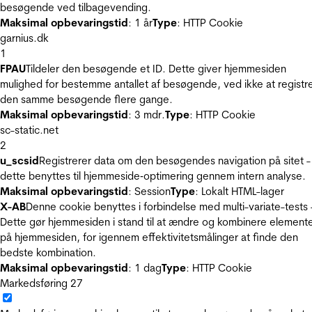
besøgende ved tilbagevending.
Maksimal opbevaringstid
: 1 år
Type
: HTTP Cookie
garnius.dk
1
FPAU
Tildeler den besøgende et ID. Dette giver hjemmesiden
mulighed for bestemme antallet af besøgende, ved ikke at registr
den samme besøgende flere gange.
Maksimal opbevaringstid
: 3 mdr.
Type
: HTTP Cookie
sc-static.net
2
u_scsid
Registrerer data om den besøgendes navigation på sitet -
dette benyttes til hjemmeside‐optimering gennem intern analyse.
Maksimal opbevaringstid
: Session
Type
: Lokalt HTML-lager
X-AB
Denne cookie benyttes i forbindelse med multi-variate-tests 
Dette gør hjemmesiden i stand til at ændre og kombinere element
på hjemmesiden, for igennem effektivitetsmålinger at finde den
bedste kombination.
Maksimal opbevaringstid
: 1 dag
Type
: HTTP Cookie
Markedsføring
27