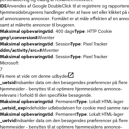
IDE
Anvendes af Google DoubleClick til at registrere og rapporter
hjemmesidebrugerens handlinger efter at have set eller klikket på
af annoncørens annoncer. Formålet er at måle effekten af en ann
samt at målrette annoncer til brugeren.
Maksimal opbevaringstid
: 400 dage
Type
: HTTP Cookie
gmp\conversion#
Afventer
Maksimal opbevaringstid
: Session
Type
: Pixel Tracker
ddm/activity/src=#
Afventer
Maksimal opbevaringstid
: Session
Type
: Pixel Tracker
Microsoft
7
Få mere at vide om denne udbyder
_uetsid
Indsamler data om den besøgendes præferencer på flere
hjemmesider - benyttes til at optimere hjemmesidens annonce-
relevans i forhold til den specifikke besøgende.
Maksimal opbevaringstid
: Permanent
Type
: Lokalt HTML-lager
_uetsid_exp
Indeholder udløbsdatoen for cookie med samme nav
Maksimal opbevaringstid
: Permanent
Type
: Lokalt HTML-lager
_uetvid
Indsamler data om den besøgendes præferencer på flere
hjemmesider - benyttes til at optimere hjemmesidens annonce-