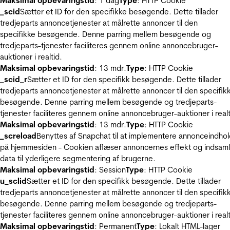
Maksimal opbevaringstid
: 1 dag
Type
: HTTP Cookie
_scid
Sætter et ID for den specifikke besøgende. Dette tillader
tredjeparts annoncetjenester at målrette annoncer til den
specifikke besøgende. Denne parring mellem besøgende og
tredjeparts-tjenester faciliteres gennem online annoncebruger-
auktioner i realtid.
Maksimal opbevaringstid
: 13 mdr.
Type
: HTTP Cookie
_scid_r
Sætter et ID for den specifikk besøgende. Dette tillader
tredjeparts annoncetjenester at målrette annoncer til den specifik
besøgende. Denne parring mellem besøgende og tredjeparts-
tjenester faciliteres gennem online annoncebruger-auktioner i realt
Maksimal opbevaringstid
: 13 mdr.
Type
: HTTP Cookie
_screload
Benyttes af Snapchat til at implementere annonceindho
på hjemmesiden - Cookien aflæser annoncernes effekt og indsaml
data til yderligere segmentering af brugerne.
Maksimal opbevaringstid
: Session
Type
: HTTP Cookie
u_sclid
Sætter et ID for den specifikk besøgende. Dette tillader
tredjeparts annoncetjenester at målrette annoncer til den specifik
besøgende. Denne parring mellem besøgende og tredjeparts-
tjenester faciliteres gennem online annoncebruger-auktioner i realt
Maksimal opbevaringstid
: Permanent
Type
: Lokalt HTML-lager