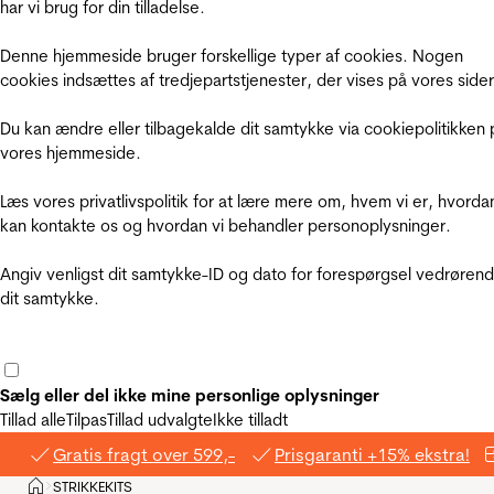
har vi brug for din tilladelse.
Denne hjemmeside bruger forskellige typer af cookies. Nogen
cookies indsættes af tredjepartstjenester, der vises på vores sider
Du kan ændre eller tilbagekalde dit samtykke via cookiepolitikken 
vores hjemmeside.
Læs vores privatlivspolitik for at lære mere om, hvem vi er, hvorda
kan kontakte os og hvordan vi behandler personoplysninger.
Angiv venligst dit samtykke-ID og dato for forespørgsel vedrøren
dit samtykke.
Sælg eller del ikke mine personlige oplysninger
Tillad alle
Tilpas
Tillad udvalgte
Ikke tilladt
Gratis fragt over 599,-
Prisgaranti +15% ekstra!
Hjem
STRIKKEKITS
>