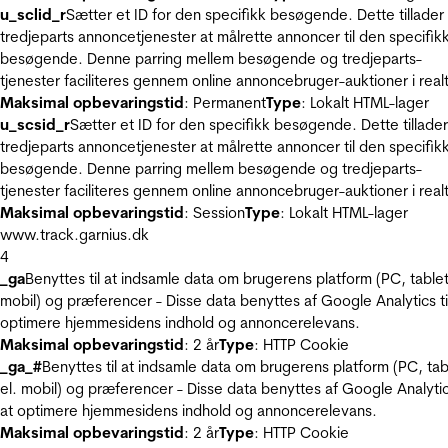
u_sclid_r
Sætter et ID for den specifikk besøgende. Dette tillader
tredjeparts annoncetjenester at målrette annoncer til den specifik
besøgende. Denne parring mellem besøgende og tredjeparts-
tjenester faciliteres gennem online annoncebruger-auktioner i realt
Maksimal opbevaringstid
: Permanent
Type
: Lokalt HTML-lager
u_scsid_r
Sætter et ID for den specifikk besøgende. Dette tillader
tredjeparts annoncetjenester at målrette annoncer til den specifik
besøgende. Denne parring mellem besøgende og tredjeparts-
tjenester faciliteres gennem online annoncebruger-auktioner i realt
Maksimal opbevaringstid
: Session
Type
: Lokalt HTML-lager
www.track.garnius.dk
4
_ga
Benyttes til at indsamle data om brugerens platform (PC, tablet
mobil) og præferencer - Disse data benyttes af Google Analytics til
optimere hjemmesidens indhold og annoncerelevans.
Maksimal opbevaringstid
: 2 år
Type
: HTTP Cookie
_ga_#
Benyttes til at indsamle data om brugerens platform (PC, tab
el. mobil) og præferencer - Disse data benyttes af Google Analytics
at optimere hjemmesidens indhold og annoncerelevans.
Maksimal opbevaringstid
: 2 år
Type
: HTTP Cookie