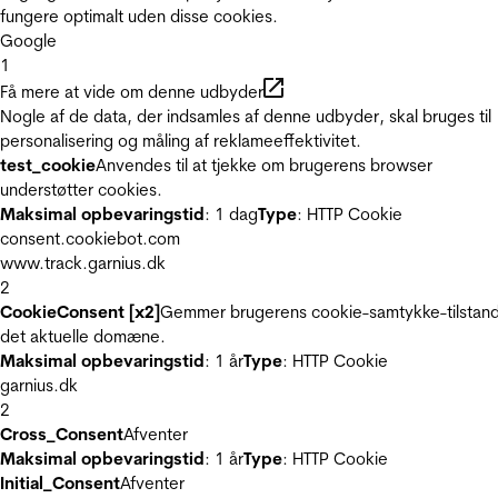
fungere optimalt uden disse cookies.
Google
1
Få mere at vide om denne udbyder
Nogle af de data, der indsamles af denne udbyder, skal bruges til
personalisering og måling af reklameeffektivitet.
test_cookie
Anvendes til at tjekke om brugerens browser
understøtter cookies.
Maksimal opbevaringstid
: 1 dag
Type
: HTTP Cookie
consent.cookiebot.com
www.track.garnius.dk
2
CookieConsent [x2]
Gemmer brugerens cookie-samtykke-tilstand
det aktuelle domæne.
Maksimal opbevaringstid
: 1 år
Type
: HTTP Cookie
garnius.dk
2
Cross_Consent
Afventer
Maksimal opbevaringstid
: 1 år
Type
: HTTP Cookie
Initial_Consent
Afventer