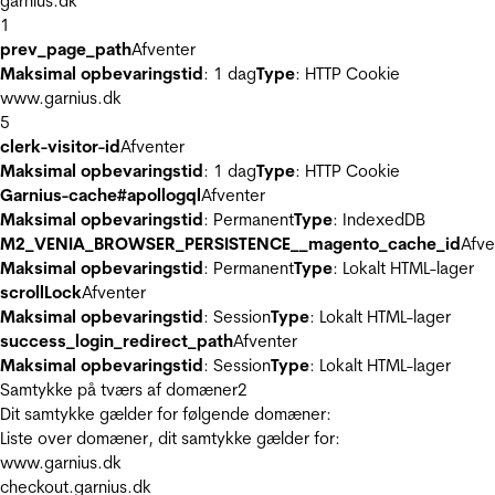
garnius.dk
1
prev_page_path
Afventer
Maksimal opbevaringstid
: 1 dag
Type
: HTTP Cookie
www.garnius.dk
5
clerk-visitor-id
Afventer
Maksimal opbevaringstid
: 1 dag
Type
: HTTP Cookie
Garnius-cache#apollogql
Afventer
Maksimal opbevaringstid
: Permanent
Type
: IndexedDB
M2_VENIA_BROWSER_PERSISTENCE__magento_cache_id
Afve
Maksimal opbevaringstid
: Permanent
Type
: Lokalt HTML-lager
scrollLock
Afventer
Maksimal opbevaringstid
: Session
Type
: Lokalt HTML-lager
success_login_redirect_path
Afventer
Maksimal opbevaringstid
: Session
Type
: Lokalt HTML-lager
Samtykke på tværs af domæner
2
Dit samtykke gælder for følgende domæner:
Liste over domæner, dit samtykke gælder for:
www.garnius.dk
checkout.garnius.dk