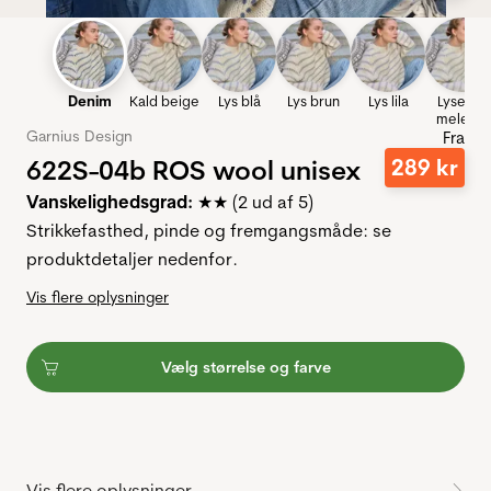
Denim
Kald beige
Lys blå
Lys brun
Lys lila
Lysegrå
meleret
Garnius Design
Fra
622S-04b ROS wool unisex
289
kr
Vanskelighedsgrad:
★★ (2 ud af 5)
Strikkefasthed, pinde og fremgangsmåde: se
produktdetaljer nedenfor.
Vis flere oplysninger
Vælg størrelse og farve
Vis flere oplysninger