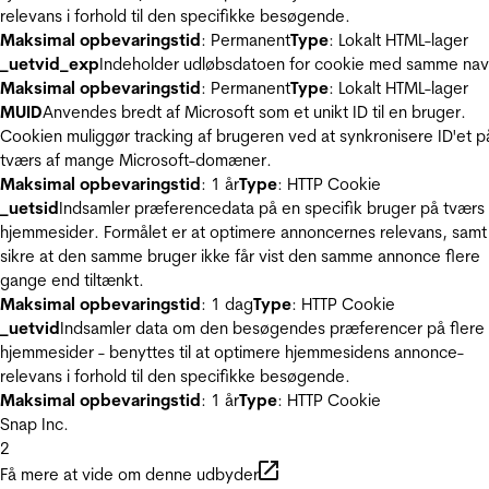
relevans i forhold til den specifikke besøgende.
Maksimal opbevaringstid
: Permanent
Type
: Lokalt HTML-lager
_uetvid_exp
Indeholder udløbsdatoen for cookie med samme nav
Maksimal opbevaringstid
: Permanent
Type
: Lokalt HTML-lager
MUID
Anvendes bredt af Microsoft som et unikt ID til en bruger.
Cookien muliggør tracking af brugeren ved at synkronisere ID'et p
tværs af mange Microsoft-domæner.
Maksimal opbevaringstid
: 1 år
Type
: HTTP Cookie
_uetsid
Indsamler præferencedata på en specifik bruger på tværs 
hjemmesider. Formålet er at optimere annoncernes relevans, samt
sikre at den samme bruger ikke får vist den samme annonce flere
gange end tiltænkt.
Maksimal opbevaringstid
: 1 dag
Type
: HTTP Cookie
_uetvid
Indsamler data om den besøgendes præferencer på flere
hjemmesider - benyttes til at optimere hjemmesidens annonce-
relevans i forhold til den specifikke besøgende.
Maksimal opbevaringstid
: 1 år
Type
: HTTP Cookie
Snap Inc.
2
Få mere at vide om denne udbyder