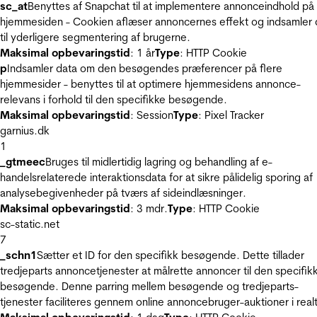
sc_at
Benyttes af Snapchat til at implementere annonceindhold på
hjemmesiden - Cookien aflæser annoncernes effekt og indsamler 
til yderligere segmentering af brugerne.
Maksimal opbevaringstid
: 1 år
Type
: HTTP Cookie
p
Indsamler data om den besøgendes præferencer på flere
hjemmesider - benyttes til at optimere hjemmesidens annonce-
relevans i forhold til den specifikke besøgende.
Maksimal opbevaringstid
: Session
Type
: Pixel Tracker
garnius.dk
1
_gtmeec
Bruges til midlertidig lagring og behandling af e-
handelsrelaterede interaktionsdata for at sikre pålidelig sporing af
analysebegivenheder på tværs af sideindlæsninger.
Maksimal opbevaringstid
: 3 mdr.
Type
: HTTP Cookie
sc-static.net
7
_schn1
Sætter et ID for den specifikk besøgende. Dette tillader
tredjeparts annoncetjenester at målrette annoncer til den specifik
besøgende. Denne parring mellem besøgende og tredjeparts-
tjenester faciliteres gennem online annoncebruger-auktioner i realt