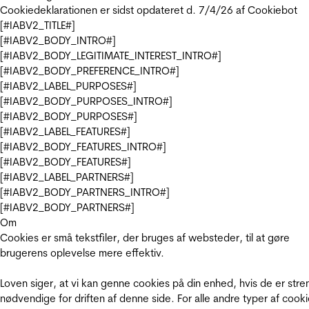
Cookiedeklarationen er sidst opdateret d. 7/4/26 af
Cookiebot
[#IABV2_TITLE#]
[#IABV2_BODY_INTRO#]
[#IABV2_BODY_LEGITIMATE_INTEREST_INTRO#]
[#IABV2_BODY_PREFERENCE_INTRO#]
[#IABV2_LABEL_PURPOSES#]
[#IABV2_BODY_PURPOSES_INTRO#]
[#IABV2_BODY_PURPOSES#]
[#IABV2_LABEL_FEATURES#]
[#IABV2_BODY_FEATURES_INTRO#]
[#IABV2_BODY_FEATURES#]
[#IABV2_LABEL_PARTNERS#]
[#IABV2_BODY_PARTNERS_INTRO#]
[#IABV2_BODY_PARTNERS#]
Om
Cookies er små tekstfiler, der bruges af websteder, til at gøre
brugerens oplevelse mere effektiv.
Loven siger, at vi kan genne cookies på din enhed, hvis de er stre
nødvendige for driften af denne side. For alle andre typer af cooki