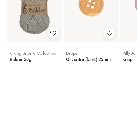
Viking Snorre Collection
Drops
Villy J
Balder 50g
Oliventre (kant) 25mm
Knap -