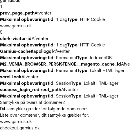
garnius.dk
1
prev_page_path
Afventer
Maksimal opbevaringstid
: 1 dag
Type
: HTTP Cookie
www.garnius.dk
5
clerk-visitor-id
Afventer
Maksimal opbevaringstid
: 1 dag
Type
: HTTP Cookie
Garnius-cache#apollogql
Afventer
Maksimal opbevaringstid
: Permanent
Type
: IndexedDB
M2_VENIA_BROWSER_PERSISTENCE__magento_cache_id
Afve
Maksimal opbevaringstid
: Permanent
Type
: Lokalt HTML-lager
scrollLock
Afventer
Maksimal opbevaringstid
: Session
Type
: Lokalt HTML-lager
success_login_redirect_path
Afventer
Maksimal opbevaringstid
: Session
Type
: Lokalt HTML-lager
Samtykke på tværs af domæner
2
Dit samtykke gælder for følgende domæner:
Liste over domæner, dit samtykke gælder for:
www.garnius.dk
checkout.garnius.dk