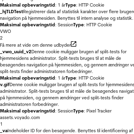
Maksimal opbevaringstid
: 1 år
Type
: HTTP Cookie
_hjTLDTest
Registrerer data af statistisk karakter over flere bruger
navigation på hjemmesiden. Benyttes til intern analyse og statistik.
Maksimal opbevaringstid
: Session
Type
: HTTP Cookie
VWO
2
Få mere at vide om denne udbyder
_vwo_uuid_v2
Denne cookie muliggør brugen af split-tests for
hjemmesidens administrator. Split-tests bruges til at måle de
besøgendes navigation på hjemmesiden, og gennem ændringer v
split-tests finder administratoren forbedringer.
Maksimal opbevaringstid
: 1 år
Type
: HTTP Cookie
v.gif
Denne cookie muliggør brugen af split-tests for hjemmesiden
administrator. Split-tests bruges til at måle de besøgendes navigat
på hjemmesiden, og gennem ændringer ved split-tests finder
administratoren forbedringer.
Maksimal opbevaringstid
: Session
Type
: Pixel Tracker
assets.voyado.com
1
_va
Indeholder ID for den besøgende. Benyttes til identificering af