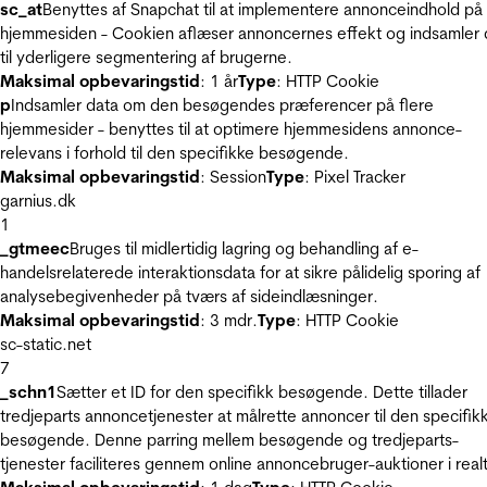
sc_at
Benyttes af Snapchat til at implementere annonceindhold på
hjemmesiden - Cookien aflæser annoncernes effekt og indsamler 
til yderligere segmentering af brugerne.
Maksimal opbevaringstid
: 1 år
Type
: HTTP Cookie
p
Indsamler data om den besøgendes præferencer på flere
hjemmesider - benyttes til at optimere hjemmesidens annonce-
relevans i forhold til den specifikke besøgende.
Maksimal opbevaringstid
: Session
Type
: Pixel Tracker
garnius.dk
1
_gtmeec
Bruges til midlertidig lagring og behandling af e-
handelsrelaterede interaktionsdata for at sikre pålidelig sporing af
analysebegivenheder på tværs af sideindlæsninger.
Maksimal opbevaringstid
: 3 mdr.
Type
: HTTP Cookie
sc-static.net
7
_schn1
Sætter et ID for den specifikk besøgende. Dette tillader
tredjeparts annoncetjenester at målrette annoncer til den specifik
besøgende. Denne parring mellem besøgende og tredjeparts-
tjenester faciliteres gennem online annoncebruger-auktioner i realt