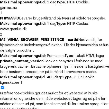
Maksimal opbevaringstid
: 1 dag
Type
: HTTP Cookie
garnius.no
1
PHPSESSID
Bevarer brugertilstand på tværs af sideforespørgsler.
Maksimal opbevaringstid
: 1 dag
Type
: HTTP Cookie
www.garnius.dk
2
M2_VENIA_BROWSER_PERSISTENCE__cartId
Nødvendig for
hjemmesidens indkøbsvogns-funktion. Tillader hjemmesiden at hus
de valgte produkter.
Maksimal opbevaringstid
: Permanent
Type
: Lokalt HTML-lager
private_content_version
Cookien benyttes i forbindelse med
brugerens cache - En cache optimerer hjemmesidens hastighed ve
laste bestemte procedurer på forhånd i browserens cache.
Maksimal opbevaringstid
: 400 dage
Type
: HTTP Cookie
Egenskaber
1
Præference-cookies gør det muligt for et websted at huske
information og ændre den måde webstedet tager sig ud på eller
måden det ser ud på, som for eksempel dit foretrukne sprog eller