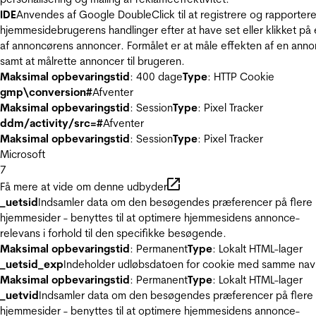
IDE
Anvendes af Google DoubleClick til at registrere og rapporter
hjemmesidebrugerens handlinger efter at have set eller klikket på
af annoncørens annoncer. Formålet er at måle effekten af en ann
samt at målrette annoncer til brugeren.
Maksimal opbevaringstid
: 400 dage
Type
: HTTP Cookie
gmp\conversion#
Afventer
Maksimal opbevaringstid
: Session
Type
: Pixel Tracker
ddm/activity/src=#
Afventer
Maksimal opbevaringstid
: Session
Type
: Pixel Tracker
Microsoft
7
Få mere at vide om denne udbyder
_uetsid
Indsamler data om den besøgendes præferencer på flere
hjemmesider - benyttes til at optimere hjemmesidens annonce-
relevans i forhold til den specifikke besøgende.
Maksimal opbevaringstid
: Permanent
Type
: Lokalt HTML-lager
_uetsid_exp
Indeholder udløbsdatoen for cookie med samme nav
Maksimal opbevaringstid
: Permanent
Type
: Lokalt HTML-lager
_uetvid
Indsamler data om den besøgendes præferencer på flere
hjemmesider - benyttes til at optimere hjemmesidens annonce-