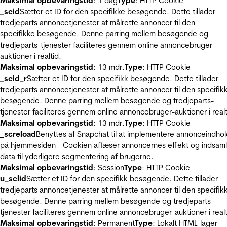
Maksimal opbevaringstid
: 1 dag
Type
: HTTP Cookie
_scid
Sætter et ID for den specifikke besøgende. Dette tillader
tredjeparts annoncetjenester at målrette annoncer til den
specifikke besøgende. Denne parring mellem besøgende og
tredjeparts-tjenester faciliteres gennem online annoncebruger-
auktioner i realtid.
Maksimal opbevaringstid
: 13 mdr.
Type
: HTTP Cookie
_scid_r
Sætter et ID for den specifikk besøgende. Dette tillader
tredjeparts annoncetjenester at målrette annoncer til den specifik
besøgende. Denne parring mellem besøgende og tredjeparts-
tjenester faciliteres gennem online annoncebruger-auktioner i realt
Maksimal opbevaringstid
: 13 mdr.
Type
: HTTP Cookie
_screload
Benyttes af Snapchat til at implementere annonceindho
på hjemmesiden - Cookien aflæser annoncernes effekt og indsaml
data til yderligere segmentering af brugerne.
Maksimal opbevaringstid
: Session
Type
: HTTP Cookie
u_sclid
Sætter et ID for den specifikk besøgende. Dette tillader
tredjeparts annoncetjenester at målrette annoncer til den specifik
besøgende. Denne parring mellem besøgende og tredjeparts-
tjenester faciliteres gennem online annoncebruger-auktioner i realt
Maksimal opbevaringstid
: Permanent
Type
: Lokalt HTML-lager