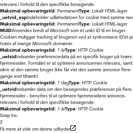
relevans i forhold til den specifikke besøgende.
Maksimal opbevaringstid
: Permanent
Type
: Lokalt HTML-lager
_uetvid_exp
Indeholder udløbsdatoen for cookie med samme nav
Maksimal opbevaringstid
: Permanent
Type
: Lokalt HTML-lager
MUID
Anvendes bredt af Microsoft som et unikt ID til en bruger.
Cookien muliggør tracking af brugeren ved at synkronisere ID'et p
tværs af mange Microsoft-domæner.
Maksimal opbevaringstid
: 1 år
Type
: HTTP Cookie
_uetsid
Indsamler præferencedata på en specifik bruger på tværs 
hjemmesider. Formålet er at optimere annoncernes relevans, samt
sikre at den samme bruger ikke får vist den samme annonce flere
gange end tiltænkt.
Maksimal opbevaringstid
: 1 dag
Type
: HTTP Cookie
_uetvid
Indsamler data om den besøgendes præferencer på flere
hjemmesider - benyttes til at optimere hjemmesidens annonce-
relevans i forhold til den specifikke besøgende.
Maksimal opbevaringstid
: 1 år
Type
: HTTP Cookie
Snap Inc.
2
Få mere at vide om denne udbyder