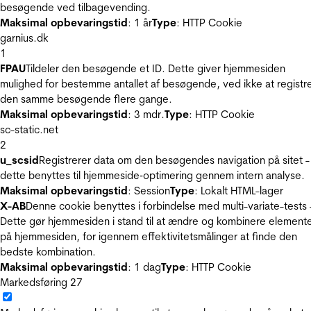
besøgende ved tilbagevending.
Maksimal opbevaringstid
: 1 år
Type
: HTTP Cookie
garnius.dk
1
FPAU
Tildeler den besøgende et ID. Dette giver hjemmesiden
mulighed for bestemme antallet af besøgende, ved ikke at registr
den samme besøgende flere gange.
Maksimal opbevaringstid
: 3 mdr.
Type
: HTTP Cookie
sc-static.net
2
u_scsid
Registrerer data om den besøgendes navigation på sitet -
dette benyttes til hjemmeside‐optimering gennem intern analyse.
Maksimal opbevaringstid
: Session
Type
: Lokalt HTML-lager
X-AB
Denne cookie benyttes i forbindelse med multi-variate-tests 
Dette gør hjemmesiden i stand til at ændre og kombinere element
på hjemmesiden, for igennem effektivitetsmålinger at finde den
bedste kombination.
Maksimal opbevaringstid
: 1 dag
Type
: HTTP Cookie
Markedsføring
27