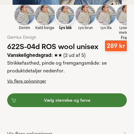
Denim
Kald beige
Lys blå
Lys brun
Lys lila
Lysegrå
meleret
Garnius Design
Fra
622S-04d ROS wool unisex
289
kr
Vanskelighedsgrad:
★★ (2 ud af 5)
Strikkefasthed, pinde og fremgangsmåde: se
produktdetaljer nedenfor.
Vis flere oplysninger
Vælg størrelse og farve
Vis flere oplysninger