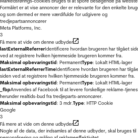
Markedsførings-cookies bruges til at spore besøgende på webste
Formålet er at vise annoncer der er relevante for den enkelte brug
og som dermed er mere værdifulde for udgivere og
tredjepartsannoncører
Meta Platforms, Inc.
3
Få mere at vide om denne udbyder
lastExternalReferrer
Identificere hvordan brugeren har tilgået sid
ved at registrere hvilken hjemmeside brugeren kommer fra.
Maksimal opbevaringstid
: Permanent
Type
: Lokalt HTML-lager
lastExternalReferrerTime
Identificere hvordan brugeren har tilgå
siden ved at registrere hvilken hjemmeside brugeren kommer fra.
Maksimal opbevaringstid
: Permanent
Type
: Lokalt HTML-lager
_fbp
Anvendes af Facebook til at levere forskellige reklame-tjenes
herunder realtids-bud fra tredjeparts-annoncører.
Maksimal opbevaringstid
: 3 mdr.
Type
: HTTP Cookie
Google
3
Få mere at vide om denne udbyder
Nogle af de data, der indsamles af denne udbyder, skal bruges til
personalisering og måling af reklameeffektivitet.