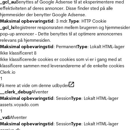
_gcl_au
Benyttes af Google Adsense til at eksperimentere med
effektiviteten af deres annoncer. Disse finder sted på alle
hjemmesider der benytter Google Adsense.
Maksimal opbevaringstid
: 3 mdr.
Type
: HTTP Cookie
_gcl_ls
Registrerer responsraten mellem brugeren og hjemmeside
pop-up annoncer - Dette benyttes til at optimere annoncernes
relevans på hjemmesiden.
Maksimal opbevaringstid
: Permanent
Type
: Lokalt HTML-lager
Ikke klassificeret
8
Ikke klassificerede cookies er cookies som vi er i gang med at
klassificere sammen med leverandørerne af de enkelte cookies
Clerk.io
1
Få mere at vide om denne udbyder
__clerk_debug
Afventer
Maksimal opbevaringstid
: Session
Type
: Lokalt HTML-lager
assets.voyado.com
1
_vaS
Afventer
Maksimal opbevaringstid
: Session
Type
: Lokalt HTML-lager