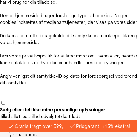
har vi brug for din tilladelse.
Denne hjemmeside bruger forskellige typer af cookies. Nogen
cookies indsættes af tredjepartstjenester, der vises på vores sider
Du kan ændre eller tilbagekalde dit samtykke via cookiepolitikken 
vores hjemmeside.
Læs vores privatlivspolitik for at lære mere om, hvem vi er, hvorda
kan kontakte os og hvordan vi behandler personoplysninger.
Angiv venligst dit samtykke-ID og dato for forespørgsel vedrøren
dit samtykke.
Sælg eller del ikke mine personlige oplysninger
Tillad alle
Tilpas
Tillad udvalgte
Ikke tilladt
Gratis fragt over 599,-
Prisgaranti +15% ekstra!
Hjem
STRIKKEKITS
>