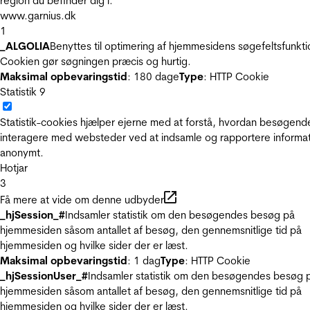
region du befinder dig i.
www.garnius.dk
1
_ALGOLIA
Benyttes til optimering af hjemmesidens søgefeltsfunkti
Cookien gør søgningen præcis og hurtig.
Maksimal opbevaringstid
: 180 dage
Type
: HTTP Cookie
Statistik
9
Statistik-cookies hjælper ejerne med at forstå, hvordan besøgend
interagere med websteder ved at indsamle og rapportere informa
anonymt.
Hotjar
3
Få mere at vide om denne udbyder
_hjSession_#
Indsamler statistik om den besøgendes besøg på
hjemmesiden såsom antallet af besøg, den gennemsnitlige tid på
hjemmesiden og hvilke sider der er læst.
Maksimal opbevaringstid
: 1 dag
Type
: HTTP Cookie
_hjSessionUser_#
Indsamler statistik om den besøgendes besøg 
hjemmesiden såsom antallet af besøg, den gennemsnitlige tid på
hjemmesiden og hvilke sider der er læst.