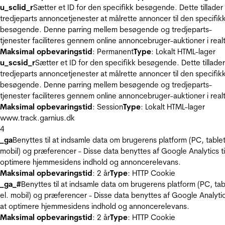
u_sclid_r
Sætter et ID for den specifikk besøgende. Dette tillader
tredjeparts annoncetjenester at målrette annoncer til den specifik
besøgende. Denne parring mellem besøgende og tredjeparts-
tjenester faciliteres gennem online annoncebruger-auktioner i realt
Maksimal opbevaringstid
: Permanent
Type
: Lokalt HTML-lager
u_scsid_r
Sætter et ID for den specifikk besøgende. Dette tillader
tredjeparts annoncetjenester at målrette annoncer til den specifik
besøgende. Denne parring mellem besøgende og tredjeparts-
tjenester faciliteres gennem online annoncebruger-auktioner i realt
Maksimal opbevaringstid
: Session
Type
: Lokalt HTML-lager
www.track.garnius.dk
4
_ga
Benyttes til at indsamle data om brugerens platform (PC, tablet
mobil) og præferencer - Disse data benyttes af Google Analytics til
optimere hjemmesidens indhold og annoncerelevans.
Maksimal opbevaringstid
: 2 år
Type
: HTTP Cookie
_ga_#
Benyttes til at indsamle data om brugerens platform (PC, tab
el. mobil) og præferencer - Disse data benyttes af Google Analytics
at optimere hjemmesidens indhold og annoncerelevans.
Maksimal opbevaringstid
: 2 år
Type
: HTTP Cookie