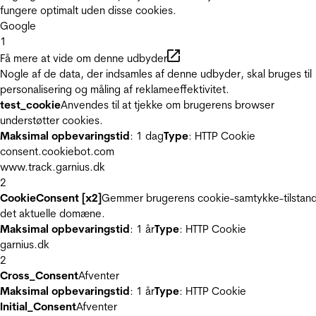
fungere optimalt uden disse cookies.
Google
1
Få mere at vide om denne udbyder
Nogle af de data, der indsamles af denne udbyder, skal bruges til
personalisering og måling af reklameeffektivitet.
test_cookie
Anvendes til at tjekke om brugerens browser
understøtter cookies.
Maksimal opbevaringstid
: 1 dag
Type
: HTTP Cookie
consent.cookiebot.com
www.track.garnius.dk
2
CookieConsent [x2]
Gemmer brugerens cookie-samtykke-tilstand
det aktuelle domæne.
Maksimal opbevaringstid
: 1 år
Type
: HTTP Cookie
garnius.dk
2
Cross_Consent
Afventer
Maksimal opbevaringstid
: 1 år
Type
: HTTP Cookie
Initial_Consent
Afventer