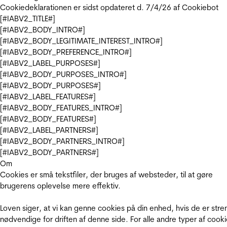
Cookiedeklarationen er sidst opdateret d. 7/4/26 af
Cookiebot
[#IABV2_TITLE#]
[#IABV2_BODY_INTRO#]
[#IABV2_BODY_LEGITIMATE_INTEREST_INTRO#]
[#IABV2_BODY_PREFERENCE_INTRO#]
[#IABV2_LABEL_PURPOSES#]
[#IABV2_BODY_PURPOSES_INTRO#]
[#IABV2_BODY_PURPOSES#]
[#IABV2_LABEL_FEATURES#]
[#IABV2_BODY_FEATURES_INTRO#]
[#IABV2_BODY_FEATURES#]
[#IABV2_LABEL_PARTNERS#]
[#IABV2_BODY_PARTNERS_INTRO#]
[#IABV2_BODY_PARTNERS#]
Om
Cookies er små tekstfiler, der bruges af websteder, til at gøre
brugerens oplevelse mere effektiv.
Loven siger, at vi kan genne cookies på din enhed, hvis de er stre
nødvendige for driften af denne side. For alle andre typer af cooki