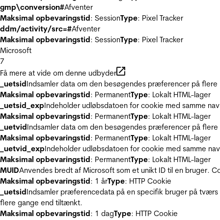
gmp\conversion#
Afventer
Maksimal opbevaringstid
: Session
Type
: Pixel Tracker
ddm/activity/src=#
Afventer
Maksimal opbevaringstid
: Session
Type
: Pixel Tracker
Microsoft
7
Få mere at vide om denne udbyder
_uetsid
Indsamler data om den besøgendes præferencer på flere hj
Maksimal opbevaringstid
: Permanent
Type
: Lokalt HTML-lager
_uetsid_exp
Indeholder udløbsdatoen for cookie med samme nav
Maksimal opbevaringstid
: Permanent
Type
: Lokalt HTML-lager
_uetvid
Indsamler data om den besøgendes præferencer på flere h
Maksimal opbevaringstid
: Permanent
Type
: Lokalt HTML-lager
_uetvid_exp
Indeholder udløbsdatoen for cookie med samme nav
Maksimal opbevaringstid
: Permanent
Type
: Lokalt HTML-lager
MUID
Anvendes bredt af Microsoft som et unikt ID til en bruger. 
Maksimal opbevaringstid
: 1 år
Type
: HTTP Cookie
_uetsid
Indsamler præferencedata på en specifik bruger på tværs 
flere gange end tiltænkt.
Maksimal opbevaringstid
: 1 dag
Type
: HTTP Cookie