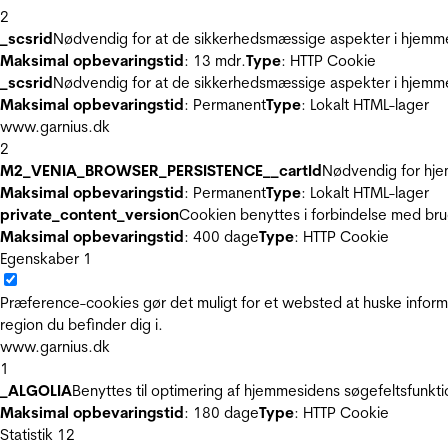
2
_scsrid
Nødvendig for at de sikkerhedsmæssige aspekter i hjemme
Maksimal opbevaringstid
: 13 mdr.
Type
: HTTP Cookie
_scsrid
Nødvendig for at de sikkerhedsmæssige aspekter i hjemme
Maksimal opbevaringstid
: Permanent
Type
: Lokalt HTML-lager
www.garnius.dk
2
M2_VENIA_BROWSER_PERSISTENCE__cartId
Nødvendig for hje
Maksimal opbevaringstid
: Permanent
Type
: Lokalt HTML-lager
private_content_version
Cookien benyttes i forbindelse med br
Maksimal opbevaringstid
: 400 dage
Type
: HTTP Cookie
Egenskaber
1
Præference-cookies gør det muligt for et websted at huske inform
region du befinder dig i.
www.garnius.dk
1
_ALGOLIA
Benyttes til optimering af hjemmesidens søgefeltsfunkt
Maksimal opbevaringstid
: 180 dage
Type
: HTTP Cookie
Statistik
12