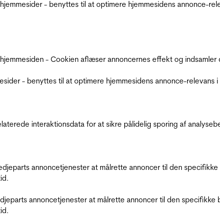
jemmesider - benyttes til at optimere hjemmesidens annonce-relev
 hjemmesiden - Cookien aflæser annoncernes effekt og indsamler d
der - benyttes til at optimere hjemmesidens annonce-relevans i f
relaterede interaktionsdata for at sikre pålidelig sporing af analys
tredjeparts annoncetjenester at målrette annoncer til den specifi
id.
redjeparts annoncetjenester at målrette annoncer til den specifi
id.