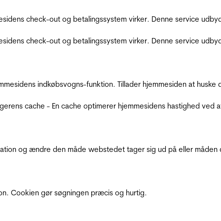
sidens check-out og betalingssystem virker. Denne service udbyd
sidens check-out og betalingssystem virker. Denne service udbyd
mmesidens indkøbsvogns-funktion. Tillader hjemmesiden at huske d
ugerens cache - En cache optimerer hjemmesidens hastighed ved a
ation og ændre den måde webstedet tager sig ud på eller måden de
ion. Cookien gør søgningen præcis og hurtig.