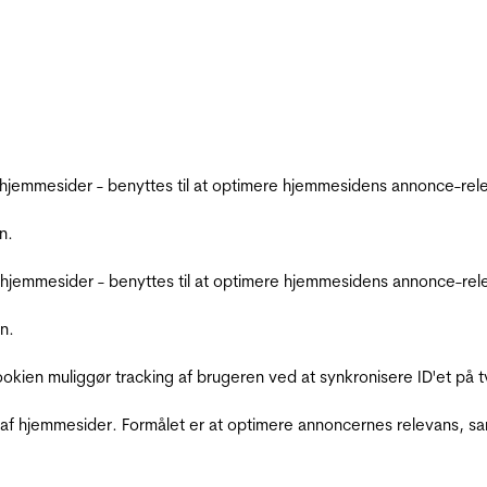
emmesider - benyttes til at optimere hjemmesidens annonce-relev
n.
jemmesider - benyttes til at optimere hjemmesidens annonce-relev
n.
Cookien muliggør tracking af brugeren ved at synkronisere ID'et p
af hjemmesider. Formålet er at optimere annoncernes relevans, s