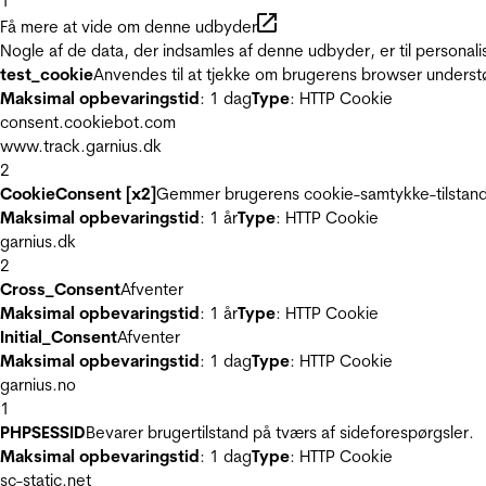
1
Få mere at vide om denne udbyder
Nogle af de data, der indsamles af denne udbyder, er til personali
test_cookie
Anvendes til at tjekke om brugerens browser underst
Maksimal opbevaringstid
: 1 dag
Type
: HTTP Cookie
consent.cookiebot.com
www.track.garnius.dk
2
CookieConsent [x2]
Gemmer brugerens cookie-samtykke-tilstand
Maksimal opbevaringstid
: 1 år
Type
: HTTP Cookie
garnius.dk
2
Cross_Consent
Afventer
Maksimal opbevaringstid
: 1 år
Type
: HTTP Cookie
Initial_Consent
Afventer
Maksimal opbevaringstid
: 1 dag
Type
: HTTP Cookie
garnius.no
1
PHPSESSID
Bevarer brugertilstand på tværs af sideforespørgsler.
Maksimal opbevaringstid
: 1 dag
Type
: HTTP Cookie
sc-static.net