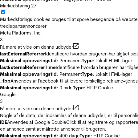
Markedsføring
27
Markedsførings-cookies bruges til at spore besøgende på websted
tredjepartsannoncører
Meta Platforms, Inc.
3
Få mere at vide om denne udbyder
lastExternalReferrer
Identificere hvordan brugeren har tilgået si
Maksimal opbevaringstid
: Permanent
Type
: Lokalt HTML-lager
lastExternalReferrerTime
Identificere hvordan brugeren har tilgå
Maksimal opbevaringstid
: Permanent
Type
: Lokalt HTML-lager
_fbp
Anvendes af Facebook til at levere forskellige reklame-tjenes
Maksimal opbevaringstid
: 3 mdr.
Type
: HTTP Cookie
Google
3
Få mere at vide om denne udbyder
Nogle af de data, der indsamles af denne udbyder, er til personali
IDE
Anvendes af Google DoubleClick til at registrere og rapportere
en annonce samt at målrette annoncer til brugeren.
Maksimal opbevaringstid
: 400 dage
Type
: HTTP Cookie