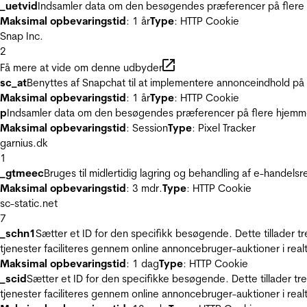
_uetvid
Indsamler data om den besøgendes præferencer på flere h
Maksimal opbevaringstid
: 1 år
Type
: HTTP Cookie
Snap Inc.
2
Få mere at vide om denne udbyder
sc_at
Benyttes af Snapchat til at implementere annonceindhold på
Maksimal opbevaringstid
: 1 år
Type
: HTTP Cookie
p
Indsamler data om den besøgendes præferencer på flere hjemmesi
Maksimal opbevaringstid
: Session
Type
: Pixel Tracker
garnius.dk
1
_gtmeec
Bruges til midlertidig lagring og behandling af e-handels
Maksimal opbevaringstid
: 3 mdr.
Type
: HTTP Cookie
sc-static.net
7
_schn1
Sætter et ID for den specifikk besøgende. Dette tillader 
tjenester faciliteres gennem online annoncebruger-auktioner i realt
Maksimal opbevaringstid
: 1 dag
Type
: HTTP Cookie
_scid
Sætter et ID for den specifikke besøgende. Dette tillader t
tjenester faciliteres gennem online annoncebruger-auktioner i realt