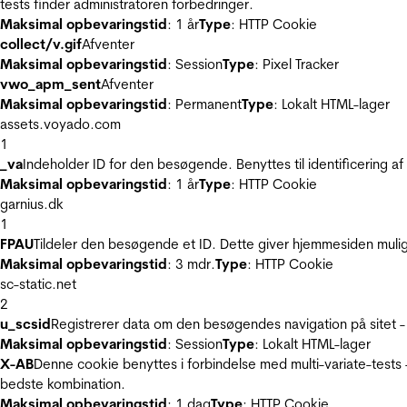
tests finder administratoren forbedringer.
Maksimal opbevaringstid
: 1 år
Type
: HTTP Cookie
collect/v.gif
Afventer
Maksimal opbevaringstid
: Session
Type
: Pixel Tracker
vwo_apm_sent
Afventer
Maksimal opbevaringstid
: Permanent
Type
: Lokalt HTML-lager
assets.voyado.com
1
_va
Indeholder ID for den besøgende. Benyttes til identificering 
Maksimal opbevaringstid
: 1 år
Type
: HTTP Cookie
garnius.dk
1
FPAU
Tildeler den besøgende et ID. Dette giver hjemmesiden mul
Maksimal opbevaringstid
: 3 mdr.
Type
: HTTP Cookie
sc-static.net
2
u_scsid
Registrerer data om den besøgendes navigation på sitet -
Maksimal opbevaringstid
: Session
Type
: Lokalt HTML-lager
X-AB
Denne cookie benyttes i forbindelse med multi-variate-tests
bedste kombination.
Maksimal opbevaringstid
: 1 dag
Type
: HTTP Cookie