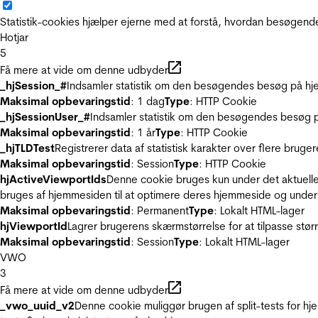
Statistik-cookies hjælper ejerne med at forstå, hvordan besøgen
Hotjar
5
Få mere at vide om denne udbyder
_hjSession_#
Indsamler statistik om den besøgendes besøg på hje
Maksimal opbevaringstid
: 1 dag
Type
: HTTP Cookie
_hjSessionUser_#
Indsamler statistik om den besøgendes besøg p
Maksimal opbevaringstid
: 1 år
Type
: HTTP Cookie
_hjTLDTest
Registrerer data af statistisk karakter over flere bruge
Maksimal opbevaringstid
: Session
Type
: HTTP Cookie
hjActiveViewportIds
Denne cookie bruges kun under det aktuelle
bruges af hjemmesiden til at optimere deres hjemmeside og under
Maksimal opbevaringstid
: Permanent
Type
: Lokalt HTML-lager
hjViewportId
Lagrer brugerens skærmstørrelse for at tilpasse stør
Maksimal opbevaringstid
: Session
Type
: Lokalt HTML-lager
VWO
3
Få mere at vide om denne udbyder
_vwo_uuid_v2
Denne cookie muliggør brugen af split-tests for h