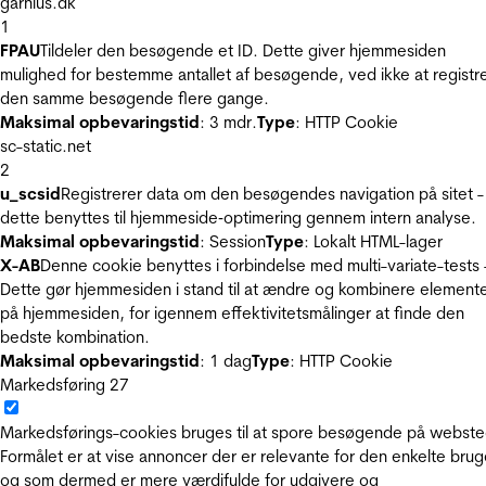
garnius.dk
1
FPAU
Tildeler den besøgende et ID. Dette giver hjemmesiden
mulighed for bestemme antallet af besøgende, ved ikke at registr
den samme besøgende flere gange.
Maksimal opbevaringstid
: 3 mdr.
Type
: HTTP Cookie
sc-static.net
2
u_scsid
Registrerer data om den besøgendes navigation på sitet -
dette benyttes til hjemmeside‐optimering gennem intern analyse.
Maksimal opbevaringstid
: Session
Type
: Lokalt HTML-lager
X-AB
Denne cookie benyttes i forbindelse med multi-variate-tests 
Dette gør hjemmesiden i stand til at ændre og kombinere element
på hjemmesiden, for igennem effektivitetsmålinger at finde den
bedste kombination.
Maksimal opbevaringstid
: 1 dag
Type
: HTTP Cookie
Markedsføring
27
Markedsførings-cookies bruges til at spore besøgende på webste
Formålet er at vise annoncer der er relevante for den enkelte brug
og som dermed er mere værdifulde for udgivere og