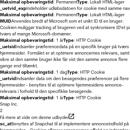
Maksimal opbevaringstid
: Permanent
Type
: Lokalt HTML-lager
_uetvid_exp
Indeholder udløbsdatoen for cookie med samme nav
Maksimal opbevaringstid
: Permanent
Type
: Lokalt HTML-lager
MUID
Anvendes bredt af Microsoft som et unikt ID til en bruger.
Cookien muliggør tracking af brugeren ved at synkronisere ID'et p
tværs af mange Microsoft-domæner.
Maksimal opbevaringstid
: 1 år
Type
: HTTP Cookie
_uetsid
Indsamler præferencedata på en specifik bruger på tværs 
hjemmesider. Formålet er at optimere annoncernes relevans, samt
sikre at den samme bruger ikke får vist den samme annonce flere
gange end tiltænkt.
Maksimal opbevaringstid
: 1 dag
Type
: HTTP Cookie
_uetvid
Indsamler data om den besøgendes præferencer på flere
hjemmesider - benyttes til at optimere hjemmesidens annonce-
relevans i forhold til den specifikke besøgende.
Maksimal opbevaringstid
: 1 år
Type
: HTTP Cookie
Snap Inc.
2
Få mere at vide om denne udbyder
sc_at
Benyttes af Snapchat til at implementere annonceindhold på