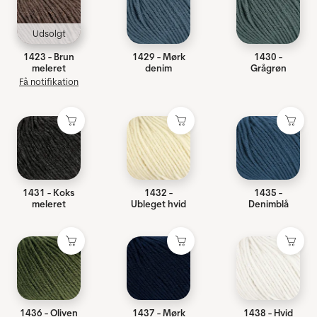
Udsolgt
1423 - Brun
1429 - Mørk
1430 -
meleret
denim
Grågrøn
Få notifikation
1431 - Koks
1432 -
1435 -
meleret
Ubleget hvid
Denimblå
1436 - Oliven
1437 - Mørk
1438 - Hvid