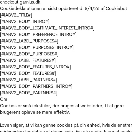
checkout.garnius.dk
Cookiedeklarationen er sidst opdateret d. 8/4/26 af
Cookiebot
[#IABV2_TITLE#]
[#IABV2_BODY_INTRO#]
[#IABV2_BODY_LEGITIMATE_INTEREST_INTRO#]
[#IABV2_BODY_PREFERENCE_INTRO#]
[#IABV2_LABEL_PURPOSES#]
[#IABV2_BODY_PURPOSES_INTRO#]
[#IABV2_BODY_PURPOSES#]
[#IABV2_LABEL_FEATURES#]
[#IABV2_BODY_FEATURES_INTRO#]
[#IABV2_BODY_FEATURES#]
[#IABV2_LABEL_PARTNERS#]
[#IABV2_BODY_PARTNERS_INTRO#]
[#IABV2_BODY_PARTNERS#]
Om
Cookies er små tekstfiler, der bruges af websteder, til at gøre
brugerens oplevelse mere effektiv.
Loven siger, at vi kan genne cookies på din enhed, hvis de er stre
nødvendige for driften af denne side. For alle andre typer af cooki