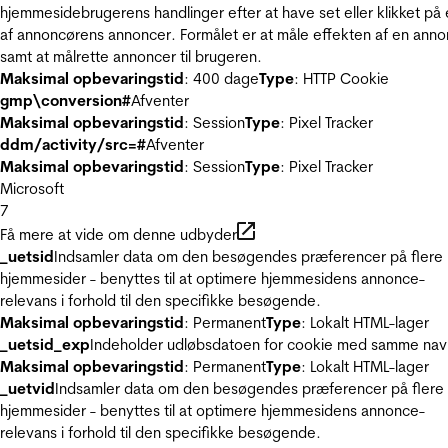
hjemmesidebrugerens handlinger efter at have set eller klikket på
af annoncørens annoncer. Formålet er at måle effekten af en ann
samt at målrette annoncer til brugeren.
Maksimal opbevaringstid
: 400 dage
Type
: HTTP Cookie
gmp\conversion#
Afventer
Maksimal opbevaringstid
: Session
Type
: Pixel Tracker
ddm/activity/src=#
Afventer
Maksimal opbevaringstid
: Session
Type
: Pixel Tracker
Microsoft
7
Få mere at vide om denne udbyder
_uetsid
Indsamler data om den besøgendes præferencer på flere
hjemmesider - benyttes til at optimere hjemmesidens annonce-
relevans i forhold til den specifikke besøgende.
Maksimal opbevaringstid
: Permanent
Type
: Lokalt HTML-lager
_uetsid_exp
Indeholder udløbsdatoen for cookie med samme nav
Maksimal opbevaringstid
: Permanent
Type
: Lokalt HTML-lager
_uetvid
Indsamler data om den besøgendes præferencer på flere
hjemmesider - benyttes til at optimere hjemmesidens annonce-
relevans i forhold til den specifikke besøgende.