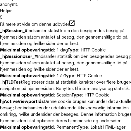
anonymt.
Hotjar
5
Få mere at vide om denne udbyder
_hjSession_#
Indsamler statistik om den besøgendes besøg på
hjemmesiden såsom antallet af besøg, den gennemsnitlige tid på
hjemmesiden og hvilke sider der er læst.
Maksimal opbevaringstid
: 1 dag
Type
: HTTP Cookie
_hjSessionUser_#
Indsamler statistik om den besøgendes besøg 
hjemmesiden såsom antallet af besøg, den gennemsnitlige tid på
hjemmesiden og hvilke sider der er læst.
Maksimal opbevaringstid
: 1 år
Type
: HTTP Cookie
_hjTLDTest
Registrerer data af statistisk karakter over flere bruger
navigation på hjemmesiden. Benyttes til intern analyse og statistik.
Maksimal opbevaringstid
: Session
Type
: HTTP Cookie
hjActiveViewportIds
Denne cookie bruges kun under det aktuell
besøg; her indsamles der udelukkende ikke-personlig information
omkring, hvilke undersider der besøges. Denne information bruges
hjemmesiden til at optimere deres hjemmeside og undersider.
Maksimal opbevaringstid
: Permanent
Type
: Lokalt HTML-lager