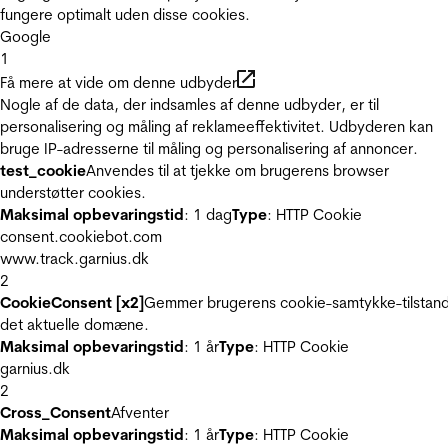
fungere optimalt uden disse cookies.
Google
1
Få mere at vide om denne udbyder
Nogle af de data, der indsamles af denne udbyder, er til
personalisering og måling af reklameeffektivitet. Udbyderen kan
bruge IP-adresserne til måling og personalisering af annoncer.
test_cookie
Anvendes til at tjekke om brugerens browser
understøtter cookies.
Maksimal opbevaringstid
: 1 dag
Type
: HTTP Cookie
consent.cookiebot.com
www.track.garnius.dk
2
CookieConsent [x2]
Gemmer brugerens cookie-samtykke-tilstand
det aktuelle domæne.
Maksimal opbevaringstid
: 1 år
Type
: HTTP Cookie
garnius.dk
2
Cross_Consent
Afventer
Maksimal opbevaringstid
: 1 år
Type
: HTTP Cookie