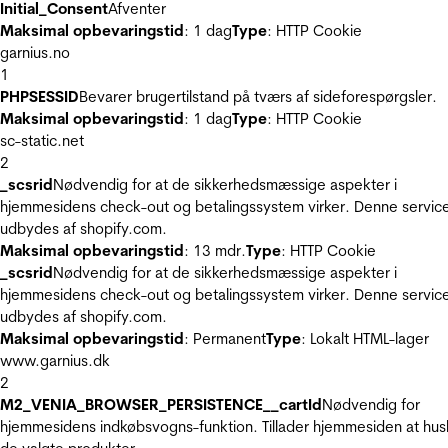
Initial_Consent
Afventer
Maksimal opbevaringstid
: 1 dag
Type
: HTTP Cookie
garnius.no
1
PHPSESSID
Bevarer brugertilstand på tværs af sideforespørgsler.
Maksimal opbevaringstid
: 1 dag
Type
: HTTP Cookie
sc-static.net
2
_scsrid
Nødvendig for at de sikkerhedsmæssige aspekter i
hjemmesidens check-out og betalingssystem virker. Denne servic
udbydes af shopify.com.
Maksimal opbevaringstid
: 13 mdr.
Type
: HTTP Cookie
_scsrid
Nødvendig for at de sikkerhedsmæssige aspekter i
hjemmesidens check-out og betalingssystem virker. Denne servic
udbydes af shopify.com.
Maksimal opbevaringstid
: Permanent
Type
: Lokalt HTML-lager
www.garnius.dk
2
M2_VENIA_BROWSER_PERSISTENCE__cartId
Nødvendig for
hjemmesidens indkøbsvogns-funktion. Tillader hjemmesiden at hus