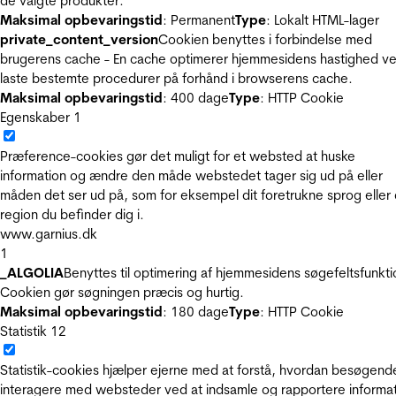
de valgte produkter.
Maksimal opbevaringstid
: Permanent
Type
: Lokalt HTML-lager
private_content_version
Cookien benyttes i forbindelse med
brugerens cache - En cache optimerer hjemmesidens hastighed ve
laste bestemte procedurer på forhånd i browserens cache.
Maksimal opbevaringstid
: 400 dage
Type
: HTTP Cookie
Egenskaber
1
Præference-cookies gør det muligt for et websted at huske
information og ændre den måde webstedet tager sig ud på eller
måden det ser ud på, som for eksempel dit foretrukne sprog eller
region du befinder dig i.
www.garnius.dk
1
_ALGOLIA
Benyttes til optimering af hjemmesidens søgefeltsfunkti
Cookien gør søgningen præcis og hurtig.
Maksimal opbevaringstid
: 180 dage
Type
: HTTP Cookie
Statistik
12
Statistik-cookies hjælper ejerne med at forstå, hvordan besøgend
interagere med websteder ved at indsamle og rapportere informa