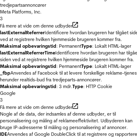
tredjepartsannoncører
Meta Platforms, Inc.
3
Få mere at vide om denne udbyder
lastExternalReferrer
Identificere hvordan brugeren har tilgået sid
ved at registrere hvilken hjemmeside brugeren kommer fra.
Maksimal opbevaringstid
: Permanent
Type
: Lokalt HTML-lager
lastExternalReferrerTime
Identificere hvordan brugeren har tilgå
siden ved at registrere hvilken hjemmeside brugeren kommer fra.
Maksimal opbevaringstid
: Permanent
Type
: Lokalt HTML-lager
_fbp
Anvendes af Facebook til at levere forskellige reklame-tjenes
herunder realtids-bud fra tredjeparts-annoncører.
Maksimal opbevaringstid
: 3 mdr.
Type
: HTTP Cookie
Google
3
Få mere at vide om denne udbyder
Nogle af de data, der indsamles af denne udbyder, er til
personalisering og måling af reklameeffektivitet. Udbyderen kan
bruge IP-adresserne til måling og personalisering af annoncer.
IDE
Anvendes af Google DoubleClick til at registrere og rapporter