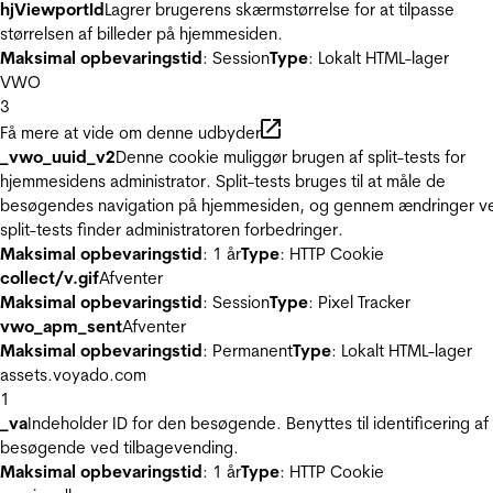
hjViewportId
Lagrer brugerens skærmstørrelse for at tilpasse
størrelsen af billeder på hjemmesiden.
Maksimal opbevaringstid
: Session
Type
: Lokalt HTML-lager
VWO
3
Få mere at vide om denne udbyder
_vwo_uuid_v2
Denne cookie muliggør brugen af split-tests for
hjemmesidens administrator. Split-tests bruges til at måle de
besøgendes navigation på hjemmesiden, og gennem ændringer v
split-tests finder administratoren forbedringer.
Maksimal opbevaringstid
: 1 år
Type
: HTTP Cookie
collect/v.gif
Afventer
Maksimal opbevaringstid
: Session
Type
: Pixel Tracker
vwo_apm_sent
Afventer
Maksimal opbevaringstid
: Permanent
Type
: Lokalt HTML-lager
assets.voyado.com
1
_va
Indeholder ID for den besøgende. Benyttes til identificering af
besøgende ved tilbagevending.
Maksimal opbevaringstid
: 1 år
Type
: HTTP Cookie