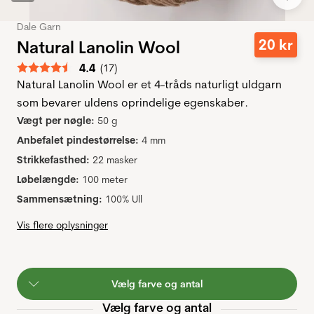
Dale Garn
20
kr
Natural Lanolin Wool
Gennemsnitlig vurdering:
4.4
(
stemmer:
17
)
Natural Lanolin Wool er et 4-tråds naturligt uldgarn
som bevarer uldens oprindelige egenskaber.
Vægt per nøgle:
50 g
Anbefalet pindestørrelse:
4 mm
Strikkefasthed:
22 masker
Løbelængde:
100 meter
Sammensætning:
100% Ull
Vis flere oplysninger
Vælg farve og antal
Vælg farve og antal