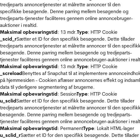
tredjeparts annoncetjenester at målrette annoncer til den
specifikke besøgende. Denne parring mellem besøgende og
tredjeparts-tjenester faciliteres gennem online annoncebruger-
auktioner i realtid.
Maksimal opbevaringstid
: 13 mdr.
Type
: HTTP Cookie
_scid_r
Sætter et ID for den specifikk besøgende. Dette tillader
tredjeparts annoncetjenester at målrette annoncer til den specifik
besøgende. Denne parring mellem besøgende og tredjeparts-
tjenester faciliteres gennem online annoncebruger-auktioner i realt
Maksimal opbevaringstid
: 13 mdr.
Type
: HTTP Cookie
_screload
Benyttes af Snapchat til at implementere annonceindho
på hjemmesiden - Cookien aflæser annoncernes effekt og indsaml
data til yderligere segmentering af brugerne.
Maksimal opbevaringstid
: Session
Type
: HTTP Cookie
u_sclid
Sætter et ID for den specifikk besøgende. Dette tillader
tredjeparts annoncetjenester at målrette annoncer til den specifik
besøgende. Denne parring mellem besøgende og tredjeparts-
tjenester faciliteres gennem online annoncebruger-auktioner i realt
Maksimal opbevaringstid
: Permanent
Type
: Lokalt HTML-lager
u_sclid_r
Sætter et ID for den specifikk besøgende. Dette tillader