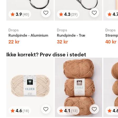
3.9
4.3
4.
(40)
(29)
Vurdering:
ud af 5 stjerner
Vurdering:
ud af 5 stjerner
Vurd
ud af
Drops
Drops
Drops
Rundpinde - Aluminium
Rundpinde - Træ
Strømp
22
kr
32
kr
40
kr
Ikke korrekt? Prøv disse i stedet
4.6
4.1
4.
(18)
(13)
Vurdering:
ud af 5 stjerner
Vurdering:
ud af 5 stjerner
Vurd
ud af