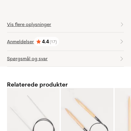
Vis flere oplysninger
Anmeldelser
4.4
(17)
Vurdering:
ud af 5 stjerner
Spørgsmål og svar
Relaterede produkter