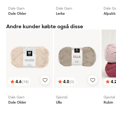
Dale Garn
Dale Garn
Dale G
Dale Older
Lerke
Alpakk
Andre kunder købte også disse
4.6
4.0
4.
(18)
(3)
Vurdering:
ud af 5 stjerner
Vurdering:
ud af 5 stjerner
Vurd
ud af
Dale Garn
Gjestal
Gjestal
Dale Older
Ulla
Rubin