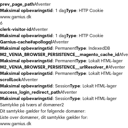
prev_page_path
Afventer
Maksimal opbevaringstid
: 1 dag
Type
: HTTP Cookie
www.garnius.dk
6
clerk-visitor-id
Afventer
Maksimal opbevaringstid
: 1 dag
Type
: HTTP Cookie
Garnius-cache#apollogql
Afventer
Maksimal opbevaringstid
: Permanent
Type
: IndexedDB
M2_VENIA_BROWSER_PERSISTENCE__magento_cache_id
Afve
Maksimal opbevaringstid
: Permanent
Type
: Lokalt HTML-lager
M2_VENIA_BROWSER_PERSISTENCE__urlResolver_#
Afventer
Maksimal opbevaringstid
: Permanent
Type
: Lokalt HTML-lager
scrollLock
Afventer
Maksimal opbevaringstid
: Session
Type
: Lokalt HTML-lager
success_login_redirect_path
Afventer
Maksimal opbevaringstid
: Session
Type
: Lokalt HTML-lager
Samtykke på tværs af domæner
2
Dit samtykke gælder for følgende domæner:
Liste over domæner, dit samtykke gælder for:
www.garnius.dk