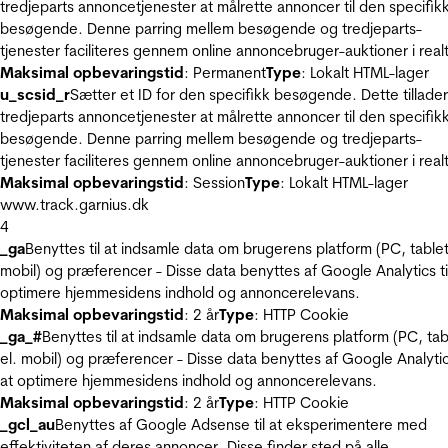
tredjeparts annoncetjenester at målrette annoncer til den specifik
besøgende. Denne parring mellem besøgende og tredjeparts-
tjenester faciliteres gennem online annoncebruger-auktioner i realt
Maksimal opbevaringstid
: Permanent
Type
: Lokalt HTML-lager
u_scsid_r
Sætter et ID for den specifikk besøgende. Dette tillader
tredjeparts annoncetjenester at målrette annoncer til den specifik
besøgende. Denne parring mellem besøgende og tredjeparts-
tjenester faciliteres gennem online annoncebruger-auktioner i realt
Maksimal opbevaringstid
: Session
Type
: Lokalt HTML-lager
www.track.garnius.dk
4
_ga
Benyttes til at indsamle data om brugerens platform (PC, tablet
mobil) og præferencer - Disse data benyttes af Google Analytics til
optimere hjemmesidens indhold og annoncerelevans.
Maksimal opbevaringstid
: 2 år
Type
: HTTP Cookie
_ga_#
Benyttes til at indsamle data om brugerens platform (PC, tab
el. mobil) og præferencer - Disse data benyttes af Google Analytics
at optimere hjemmesidens indhold og annoncerelevans.
Maksimal opbevaringstid
: 2 år
Type
: HTTP Cookie
_gcl_au
Benyttes af Google Adsense til at eksperimentere med
effektiviteten af deres annoncer. Disse finder sted på alle