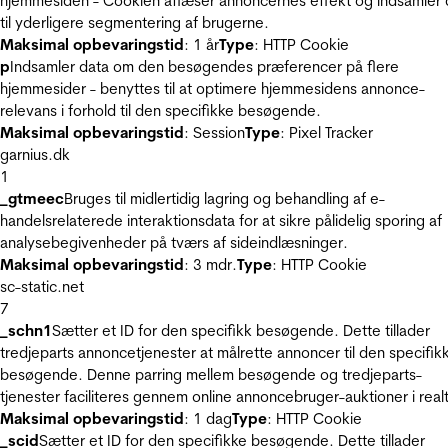
hjemmesiden - Cookien aflæser annoncernes effekt og indsamler 
til yderligere segmentering af brugerne.
Maksimal opbevaringstid
: 1 år
Type
: HTTP Cookie
p
Indsamler data om den besøgendes præferencer på flere
hjemmesider - benyttes til at optimere hjemmesidens annonce-
relevans i forhold til den specifikke besøgende.
Maksimal opbevaringstid
: Session
Type
: Pixel Tracker
garnius.dk
1
_gtmeec
Bruges til midlertidig lagring og behandling af e-
handelsrelaterede interaktionsdata for at sikre pålidelig sporing af
analysebegivenheder på tværs af sideindlæsninger.
Maksimal opbevaringstid
: 3 mdr.
Type
: HTTP Cookie
sc-static.net
7
_schn1
Sætter et ID for den specifikk besøgende. Dette tillader
tredjeparts annoncetjenester at målrette annoncer til den specifik
besøgende. Denne parring mellem besøgende og tredjeparts-
tjenester faciliteres gennem online annoncebruger-auktioner i realt
Maksimal opbevaringstid
: 1 dag
Type
: HTTP Cookie
_scid
Sætter et ID for den specifikke besøgende. Dette tillader