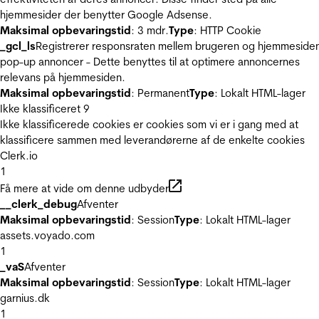
hjemmesider der benytter Google Adsense.
Maksimal opbevaringstid
: 3 mdr.
Type
: HTTP Cookie
_gcl_ls
Registrerer responsraten mellem brugeren og hjemmeside
pop-up annoncer - Dette benyttes til at optimere annoncernes
relevans på hjemmesiden.
Maksimal opbevaringstid
: Permanent
Type
: Lokalt HTML-lager
Ikke klassificeret
9
Ikke klassificerede cookies er cookies som vi er i gang med at
klassificere sammen med leverandørerne af de enkelte cookies
Clerk.io
1
Få mere at vide om denne udbyder
__clerk_debug
Afventer
Maksimal opbevaringstid
: Session
Type
: Lokalt HTML-lager
assets.voyado.com
1
_vaS
Afventer
Maksimal opbevaringstid
: Session
Type
: Lokalt HTML-lager
garnius.dk
1