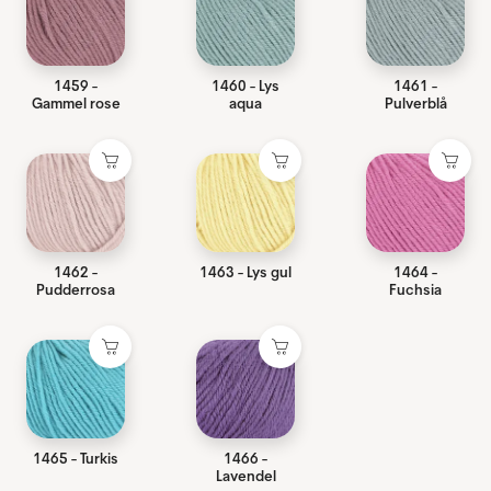
1459 -
1460 - Lys
1461 -
Gammel rose
aqua
Pulverblå
1462 -
1463 - Lys gul
1464 -
Pudderrosa
Fuchsia
1465 - Turkis
1466 -
Lavendel