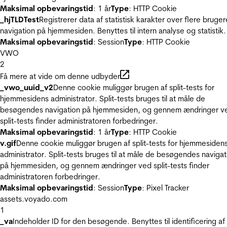
Maksimal opbevaringstid
: 1 år
Type
: HTTP Cookie
_hjTLDTest
Registrerer data af statistisk karakter over flere bruger
navigation på hjemmesiden. Benyttes til intern analyse og statistik.
Maksimal opbevaringstid
: Session
Type
: HTTP Cookie
VWO
2
Få mere at vide om denne udbyder
_vwo_uuid_v2
Denne cookie muliggør brugen af split-tests for
hjemmesidens administrator. Split-tests bruges til at måle de
besøgendes navigation på hjemmesiden, og gennem ændringer v
split-tests finder administratoren forbedringer.
Maksimal opbevaringstid
: 1 år
Type
: HTTP Cookie
v.gif
Denne cookie muliggør brugen af split-tests for hjemmesiden
administrator. Split-tests bruges til at måle de besøgendes navigat
på hjemmesiden, og gennem ændringer ved split-tests finder
administratoren forbedringer.
Maksimal opbevaringstid
: Session
Type
: Pixel Tracker
assets.voyado.com
1
_va
Indeholder ID for den besøgende. Benyttes til identificering af