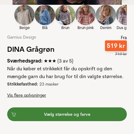
Beige
Blå
Brun
Brun pink
Denim
Dus grålil
Garnius Design
Fra
519
kr
DINA Grågrøn
719
kr
Sværhedsgrad:
★★★ (3 av 5)
Når du køber et strikkekit får du opskrift og den
mængde garn du har brug for til din valgte størrelse.
Strikkefasthed:
23 masker
Vis flere oplysninger
Vælg størrelse og farve