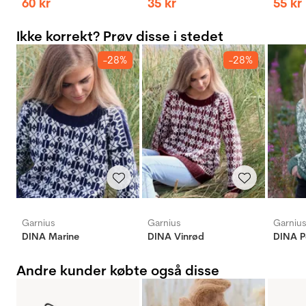
60
kr
35
kr
55
kr
Ikke korrekt? Prøv disse i stedet
-28%
-28%
Garnius
Garnius
Garniu
DINA Marine
DINA Vinrød
DINA P
Andre kunder købte også disse