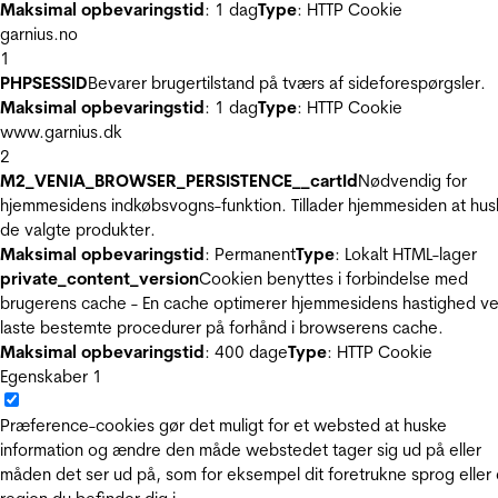
Maksimal opbevaringstid
: 1 dag
Type
: HTTP Cookie
garnius.no
1
PHPSESSID
Bevarer brugertilstand på tværs af sideforespørgsler.
Maksimal opbevaringstid
: 1 dag
Type
: HTTP Cookie
www.garnius.dk
2
M2_VENIA_BROWSER_PERSISTENCE__cartId
Nødvendig for
hjemmesidens indkøbsvogns-funktion. Tillader hjemmesiden at hus
de valgte produkter.
Maksimal opbevaringstid
: Permanent
Type
: Lokalt HTML-lager
private_content_version
Cookien benyttes i forbindelse med
brugerens cache - En cache optimerer hjemmesidens hastighed ve
laste bestemte procedurer på forhånd i browserens cache.
Maksimal opbevaringstid
: 400 dage
Type
: HTTP Cookie
Egenskaber
1
Præference-cookies gør det muligt for et websted at huske
information og ændre den måde webstedet tager sig ud på eller
måden det ser ud på, som for eksempel dit foretrukne sprog eller