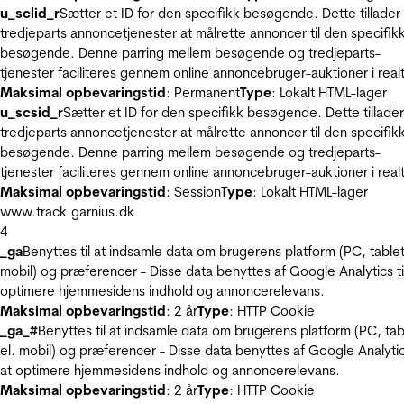
u_sclid_r
Sætter et ID for den specifikk besøgende. Dette tillader
tredjeparts annoncetjenester at målrette annoncer til den specifik
besøgende. Denne parring mellem besøgende og tredjeparts-
tjenester faciliteres gennem online annoncebruger-auktioner i realt
Maksimal opbevaringstid
: Permanent
Type
: Lokalt HTML-lager
u_scsid_r
Sætter et ID for den specifikk besøgende. Dette tillader
tredjeparts annoncetjenester at målrette annoncer til den specifik
besøgende. Denne parring mellem besøgende og tredjeparts-
tjenester faciliteres gennem online annoncebruger-auktioner i realt
Maksimal opbevaringstid
: Session
Type
: Lokalt HTML-lager
www.track.garnius.dk
4
_ga
Benyttes til at indsamle data om brugerens platform (PC, tablet
mobil) og præferencer - Disse data benyttes af Google Analytics til
optimere hjemmesidens indhold og annoncerelevans.
Maksimal opbevaringstid
: 2 år
Type
: HTTP Cookie
_ga_#
Benyttes til at indsamle data om brugerens platform (PC, tab
el. mobil) og præferencer - Disse data benyttes af Google Analytics
at optimere hjemmesidens indhold og annoncerelevans.
Maksimal opbevaringstid
: 2 år
Type
: HTTP Cookie