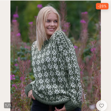
-28%
1
/
1