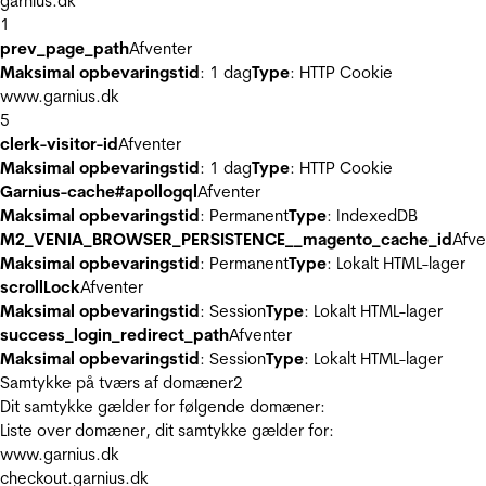
garnius.dk
1
prev_page_path
Afventer
Maksimal opbevaringstid
: 1 dag
Type
: HTTP Cookie
www.garnius.dk
5
clerk-visitor-id
Afventer
Maksimal opbevaringstid
: 1 dag
Type
: HTTP Cookie
Garnius-cache#apollogql
Afventer
Maksimal opbevaringstid
: Permanent
Type
: IndexedDB
M2_VENIA_BROWSER_PERSISTENCE__magento_cache_id
Afve
Maksimal opbevaringstid
: Permanent
Type
: Lokalt HTML-lager
scrollLock
Afventer
Maksimal opbevaringstid
: Session
Type
: Lokalt HTML-lager
success_login_redirect_path
Afventer
Maksimal opbevaringstid
: Session
Type
: Lokalt HTML-lager
Samtykke på tværs af domæner
2
Dit samtykke gælder for følgende domæner:
Liste over domæner, dit samtykke gælder for:
www.garnius.dk
checkout.garnius.dk