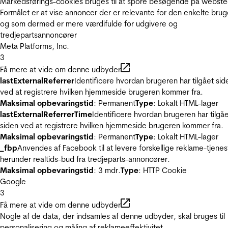
Markedsførings-cookies bruges til at spore besøgende på webste
Formålet er at vise annoncer der er relevante for den enkelte brug
og som dermed er mere værdifulde for udgivere og
tredjepartsannoncører
Meta Platforms, Inc.
3
Få mere at vide om denne udbyder
lastExternalReferrer
Identificere hvordan brugeren har tilgået sid
ved at registrere hvilken hjemmeside brugeren kommer fra.
Maksimal opbevaringstid
: Permanent
Type
: Lokalt HTML-lager
lastExternalReferrerTime
Identificere hvordan brugeren har tilgå
siden ved at registrere hvilken hjemmeside brugeren kommer fra.
Maksimal opbevaringstid
: Permanent
Type
: Lokalt HTML-lager
_fbp
Anvendes af Facebook til at levere forskellige reklame-tjenes
herunder realtids-bud fra tredjeparts-annoncører.
Maksimal opbevaringstid
: 3 mdr.
Type
: HTTP Cookie
Google
3
Få mere at vide om denne udbyder
Nogle af de data, der indsamles af denne udbyder, skal bruges til
personalisering og måling af reklameeffektivitet.