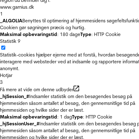
region du befinder dig i.
www.garnius.dk
1
_ALGOLIA
Benyttes til optimering af hjemmesidens søgefeltsfunkti
Cookien gør søgningen præcis og hurtig.
Maksimal opbevaringstid
: 180 dage
Type
: HTTP Cookie
Statistik
9
Statistik-cookies hjælper ejerne med at forstå, hvordan besøgend
interagere med websteder ved at indsamle og rapportere informa
anonymt.
Hotjar
3
Få mere at vide om denne udbyder
_hjSession_#
Indsamler statistik om den besøgendes besøg på
hjemmesiden såsom antallet af besøg, den gennemsnitlige tid på
hjemmesiden og hvilke sider der er læst.
Maksimal opbevaringstid
: 1 dag
Type
: HTTP Cookie
_hjSessionUser_#
Indsamler statistik om den besøgendes besøg 
hjemmesiden såsom antallet af besøg, den gennemsnitlige tid på
hjemmesiden og hvilke sider der er læst.