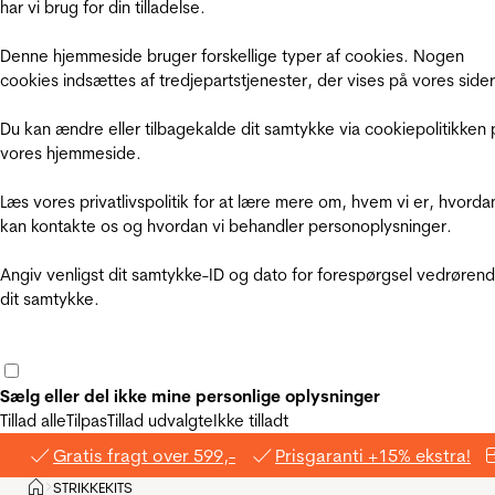
har vi brug for din tilladelse.
Denne hjemmeside bruger forskellige typer af cookies. Nogen
cookies indsættes af tredjepartstjenester, der vises på vores sider
Du kan ændre eller tilbagekalde dit samtykke via cookiepolitikken 
vores hjemmeside.
Læs vores privatlivspolitik for at lære mere om, hvem vi er, hvorda
kan kontakte os og hvordan vi behandler personoplysninger.
Angiv venligst dit samtykke-ID og dato for forespørgsel vedrøren
dit samtykke.
Sælg eller del ikke mine personlige oplysninger
Tillad alle
Tilpas
Tillad udvalgte
Ikke tilladt
Gratis fragt over 599,-
Prisgaranti +15% ekstra!
Hjem
STRIKKEKITS
>