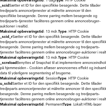
Maksimal opbevaringstid
: 1 dag
Type
: HTTP Cookie
_scid
Sætter et ID for den specifikke besøgende. Dette tillader
tredjeparts annoncetjenester at målrette annoncer til den
specifikke besøgende. Denne parring mellem besøgende og
tredjeparts-tjenester faciliteres gennem online annoncebruger-
auktioner i realtid.
Maksimal opbevaringstid
: 13 mdr.
Type
: HTTP Cookie
_scid_r
Sætter et ID for den specifikk besøgende. Dette tillader
tredjeparts annoncetjenester at målrette annoncer til den specifik
besøgende. Denne parring mellem besøgende og tredjeparts-
tjenester faciliteres gennem online annoncebruger-auktioner i realt
Maksimal opbevaringstid
: 13 mdr.
Type
: HTTP Cookie
_screload
Benyttes af Snapchat til at implementere annonceindho
på hjemmesiden - Cookien aflæser annoncernes effekt og indsaml
data til yderligere segmentering af brugerne.
Maksimal opbevaringstid
: Session
Type
: HTTP Cookie
u_sclid
Sætter et ID for den specifikk besøgende. Dette tillader
tredjeparts annoncetjenester at målrette annoncer til den specifik
besøgende. Denne parring mellem besøgende og tredjeparts-
tjenester faciliteres gennem online annoncebruger-auktioner i realt
Maksimal opbevaringstid
: Permanent
Type
: Lokalt HTML-lager