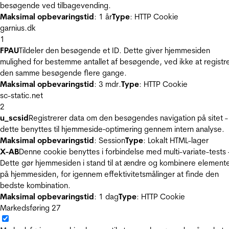
besøgende ved tilbagevending.
Maksimal opbevaringstid
: 1 år
Type
: HTTP Cookie
garnius.dk
1
FPAU
Tildeler den besøgende et ID. Dette giver hjemmesiden
mulighed for bestemme antallet af besøgende, ved ikke at registr
den samme besøgende flere gange.
Maksimal opbevaringstid
: 3 mdr.
Type
: HTTP Cookie
sc-static.net
2
u_scsid
Registrerer data om den besøgendes navigation på sitet -
dette benyttes til hjemmeside‐optimering gennem intern analyse.
Maksimal opbevaringstid
: Session
Type
: Lokalt HTML-lager
X-AB
Denne cookie benyttes i forbindelse med multi-variate-tests 
Dette gør hjemmesiden i stand til at ændre og kombinere element
på hjemmesiden, for igennem effektivitetsmålinger at finde den
bedste kombination.
Maksimal opbevaringstid
: 1 dag
Type
: HTTP Cookie
Markedsføring
27