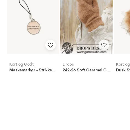
Kort og Godt
Drops
Kort o
Maskemarkør - Strikkedronning - lys brun
242-26 Soft Caramel Gloves
Dusk S