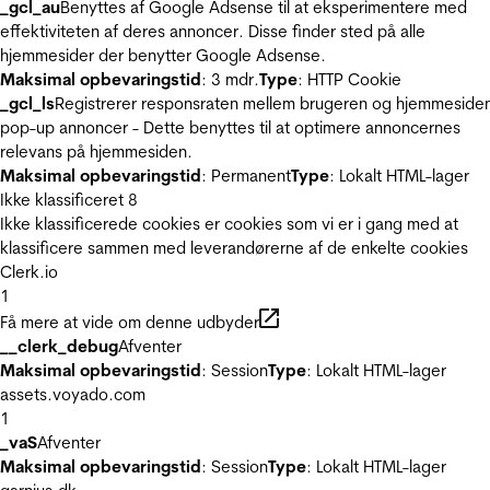
_gcl_au
Benyttes af Google Adsense til at eksperimentere med
effektiviteten af deres annoncer. Disse finder sted på alle
hjemmesider der benytter Google Adsense.
Maksimal opbevaringstid
: 3 mdr.
Type
: HTTP Cookie
_gcl_ls
Registrerer responsraten mellem brugeren og hjemmeside
pop-up annoncer - Dette benyttes til at optimere annoncernes
relevans på hjemmesiden.
Maksimal opbevaringstid
: Permanent
Type
: Lokalt HTML-lager
Ikke klassificeret
8
Ikke klassificerede cookies er cookies som vi er i gang med at
klassificere sammen med leverandørerne af de enkelte cookies
Clerk.io
1
Få mere at vide om denne udbyder
__clerk_debug
Afventer
Maksimal opbevaringstid
: Session
Type
: Lokalt HTML-lager
assets.voyado.com
1
_vaS
Afventer
Maksimal opbevaringstid
: Session
Type
: Lokalt HTML-lager