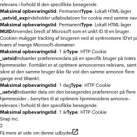
relevans i forhold til den specifikke besøgende.
Maksimal opbevaringstid
: Permanent
Type
: Lokalt HTML-lager
_uetvid_exp
Indeholder udløbsdatoen for cookie med samme nav
Maksimal opbevaringstid
: Permanent
Type
: Lokalt HTML-lager
MUID
Anvendes bredt af Microsoft som et unikt ID til en bruger.
Cookien muliggør tracking af brugeren ved at synkronisere ID'et p
tværs af mange Microsoft-domæner.
Maksimal opbevaringstid
: 1 år
Type
: HTTP Cookie
_uetsid
Indsamler præferencedata på en specifik bruger på tværs 
hjemmesider. Formålet er at optimere annoncernes relevans, samt
sikre at den samme bruger ikke får vist den samme annonce flere
gange end tiltænkt.
Maksimal opbevaringstid
: 1 dag
Type
: HTTP Cookie
_uetvid
Indsamler data om den besøgendes præferencer på flere
hjemmesider - benyttes til at optimere hjemmesidens annonce-
relevans i forhold til den specifikke besøgende.
Maksimal opbevaringstid
: 1 år
Type
: HTTP Cookie
Snap Inc.
2
Få mere at vide om denne udbyder