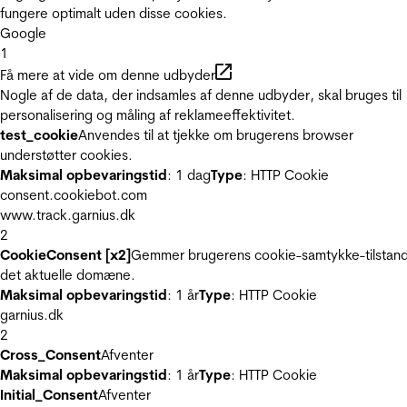
fungere optimalt uden disse cookies.
Google
1
Få mere at vide om denne udbyder
Nogle af de data, der indsamles af denne udbyder, skal bruges til
personalisering og måling af reklameeffektivitet.
test_cookie
Anvendes til at tjekke om brugerens browser
understøtter cookies.
Maksimal opbevaringstid
: 1 dag
Type
: HTTP Cookie
consent.cookiebot.com
www.track.garnius.dk
2
CookieConsent [x2]
Gemmer brugerens cookie-samtykke-tilstand
det aktuelle domæne.
Maksimal opbevaringstid
: 1 år
Type
: HTTP Cookie
garnius.dk
2
Cross_Consent
Afventer
Maksimal opbevaringstid
: 1 år
Type
: HTTP Cookie
Initial_Consent
Afventer