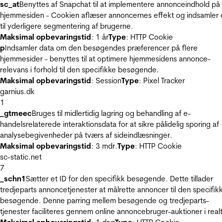
sc_at
Benyttes af Snapchat til at implementere annonceindhold på
hjemmesiden - Cookien aflæser annoncernes effekt og indsamler 
til yderligere segmentering af brugerne.
Maksimal opbevaringstid
: 1 år
Type
: HTTP Cookie
p
Indsamler data om den besøgendes præferencer på flere
hjemmesider - benyttes til at optimere hjemmesidens annonce-
relevans i forhold til den specifikke besøgende.
Maksimal opbevaringstid
: Session
Type
: Pixel Tracker
garnius.dk
1
_gtmeec
Bruges til midlertidig lagring og behandling af e-
handelsrelaterede interaktionsdata for at sikre pålidelig sporing af
analysebegivenheder på tværs af sideindlæsninger.
Maksimal opbevaringstid
: 3 mdr.
Type
: HTTP Cookie
sc-static.net
7
_schn1
Sætter et ID for den specifikk besøgende. Dette tillader
tredjeparts annoncetjenester at målrette annoncer til den specifik
besøgende. Denne parring mellem besøgende og tredjeparts-
tjenester faciliteres gennem online annoncebruger-auktioner i realt