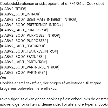
Cookiedeklarationen er sidst opdateret d. 7/4/26 af
Cookiebot
[#IABV2_TITLE#]
[#IABV2_BODY_INTRO#]
[#IABV2_BODY_LEGITIMATE_INTEREST_INTRO#]
[#IABV2_BODY_PREFERENCE_INTRO#]
[#IABV2_LABEL_PURPOSES#]
[#IABV2_BODY_PURPOSES_INTRO#]
[#IABV2_BODY_PURPOSES#]
[#IABV2_LABEL_FEATURES#]
[#IABV2_BODY_FEATURES_INTRO#]
[#IABV2_BODY_FEATURES#]
[#IABV2_LABEL_PARTNERS#]
[#IABV2_BODY_PARTNERS_INTRO#]
[#IABV2_BODY_PARTNERS#]
Om
Cookies er små tekstfiler, der bruges af websteder, til at gøre
brugerens oplevelse mere effektiv.
Loven siger, at vi kan genne cookies på din enhed, hvis de er stre
nødvendige for driften af denne side. For alle andre typer af cooki