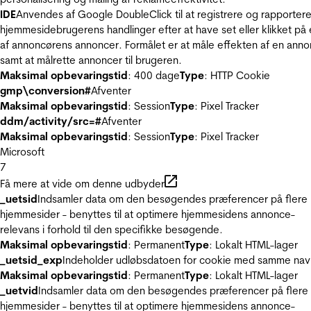
IDE
Anvendes af Google DoubleClick til at registrere og rapporter
hjemmesidebrugerens handlinger efter at have set eller klikket på
af annoncørens annoncer. Formålet er at måle effekten af en ann
samt at målrette annoncer til brugeren.
Maksimal opbevaringstid
: 400 dage
Type
: HTTP Cookie
gmp\conversion#
Afventer
Maksimal opbevaringstid
: Session
Type
: Pixel Tracker
ddm/activity/src=#
Afventer
Maksimal opbevaringstid
: Session
Type
: Pixel Tracker
Microsoft
7
Få mere at vide om denne udbyder
_uetsid
Indsamler data om den besøgendes præferencer på flere
hjemmesider - benyttes til at optimere hjemmesidens annonce-
relevans i forhold til den specifikke besøgende.
Maksimal opbevaringstid
: Permanent
Type
: Lokalt HTML-lager
_uetsid_exp
Indeholder udløbsdatoen for cookie med samme nav
Maksimal opbevaringstid
: Permanent
Type
: Lokalt HTML-lager
_uetvid
Indsamler data om den besøgendes præferencer på flere
hjemmesider - benyttes til at optimere hjemmesidens annonce-