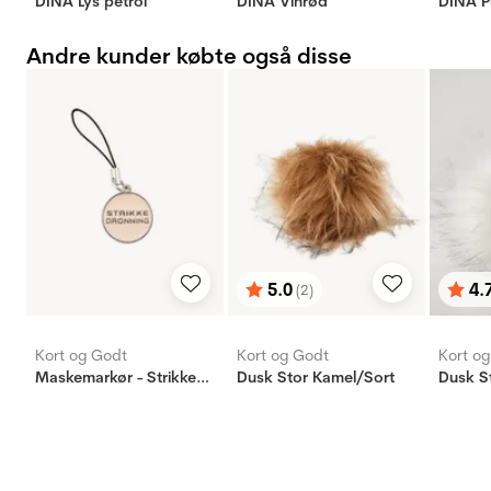
DINA Lys petrol
DINA Vinrød
DINA P
Andre kunder købte også disse
5.0
4.
(2)
Vurdering:
ud af 5 stjerner
Vurd
ud af
Kort og Godt
Kort og Godt
Kort o
Maskemarkør - Strikkedronning - lys brun
Dusk Stor Kamel/Sort
Dusk S