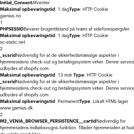
Initial_Consent
Afventer
Maksimal opbevaringstid
: 1 dag
Type
: HTTP Cookie
garnius.no
1
PHPSESSID
Bevarer brugertilstand på tværs af sideforespørgsler.
Maksimal opbevaringstid
: 1 dag
Type
: HTTP Cookie
sc-static.net
2
_scsrid
Nødvendig for at de sikkerhedsmæssige aspekter i
hjemmesidens check-out og betalingssystem virker. Denne servic
udbydes af shopify.com.
Maksimal opbevaringstid
: 13 mdr.
Type
: HTTP Cookie
_scsrid
Nødvendig for at de sikkerhedsmæssige aspekter i
hjemmesidens check-out og betalingssystem virker. Denne servic
udbydes af shopify.com.
Maksimal opbevaringstid
: Permanent
Type
: Lokalt HTML-lager
www.garnius.dk
2
M2_VENIA_BROWSER_PERSISTENCE__cartId
Nødvendig for
hjemmesidens indkøbsvogns-funktion. Tillader hjemmesiden at hus