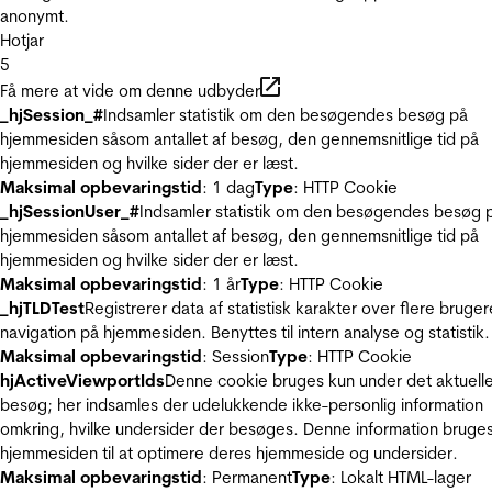
anonymt.
Hotjar
5
Få mere at vide om denne udbyder
_hjSession_#
Indsamler statistik om den besøgendes besøg på
hjemmesiden såsom antallet af besøg, den gennemsnitlige tid på
hjemmesiden og hvilke sider der er læst.
Maksimal opbevaringstid
: 1 dag
Type
: HTTP Cookie
_hjSessionUser_#
Indsamler statistik om den besøgendes besøg 
hjemmesiden såsom antallet af besøg, den gennemsnitlige tid på
hjemmesiden og hvilke sider der er læst.
Maksimal opbevaringstid
: 1 år
Type
: HTTP Cookie
_hjTLDTest
Registrerer data af statistisk karakter over flere bruger
navigation på hjemmesiden. Benyttes til intern analyse og statistik.
Maksimal opbevaringstid
: Session
Type
: HTTP Cookie
hjActiveViewportIds
Denne cookie bruges kun under det aktuell
besøg; her indsamles der udelukkende ikke-personlig information
omkring, hvilke undersider der besøges. Denne information bruges
hjemmesiden til at optimere deres hjemmeside og undersider.
Maksimal opbevaringstid
: Permanent
Type
: Lokalt HTML-lager