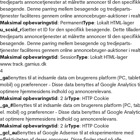
tredjeparts annoncetjenester at målrette annoncer til den specifik
besøgende. Denne parring mellem besøgende og tredjeparts-
tjenester faciliteres gennem online annoncebruger-auktioner i realt
Maksimal opbevaringstid
: Permanent
Type
: Lokalt HTML-lager
u_scsid_r
Sætter et ID for den specifikk besøgende. Dette tillader
tredjeparts annoncetjenester at målrette annoncer til den specifik
besøgende. Denne parring mellem besøgende og tredjeparts-
tjenester faciliteres gennem online annoncebruger-auktioner i realt
Maksimal opbevaringstid
: Session
Type
: Lokalt HTML-lager
www.track.garnius.dk
4
_ga
Benyttes til at indsamle data om brugerens platform (PC, tablet
mobil) og præferencer - Disse data benyttes af Google Analytics til
optimere hjemmesidens indhold og annoncerelevans.
Maksimal opbevaringstid
: 2 år
Type
: HTTP Cookie
_ga_#
Benyttes til at indsamle data om brugerens platform (PC, tab
el. mobil) og præferencer - Disse data benyttes af Google Analytics
at optimere hjemmesidens indhold og annoncerelevans.
Maksimal opbevaringstid
: 2 år
Type
: HTTP Cookie
_gcl_au
Benyttes af Google Adsense til at eksperimentere med
effektiviteten af deres annoncer. Disse finder sted på alle