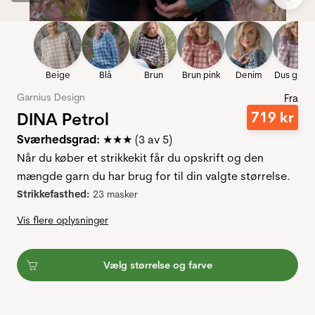
Beige
Blå
Brun
Brun pink
Denim
Dus grålil
Garnius Design
Fra
DINA Petrol
719
kr
Sværhedsgrad:
★★★ (3 av 5)
Når du køber et strikkekit får du opskrift og den
mængde garn du har brug for til din valgte størrelse.
Strikkefasthed:
23 masker
Vis flere oplysninger
Vælg størrelse og farve