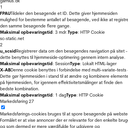
garnius.dk
1
FPAU
Tildeler den besøgende et ID. Dette giver hjemmesiden
mulighed for bestemme antallet af besøgende, ved ikke at registr
den samme besøgende flere gange.
Maksimal opbevaringstid
: 3 mdr.
Type
: HTTP Cookie
sc-static.net
2
u_scsid
Registrerer data om den besøgendes navigation på sitet -
dette benyttes til hjemmeside‐optimering gennem intern analyse.
Maksimal opbevaringstid
: Session
Type
: Lokalt HTML-lager
X-AB
Denne cookie benyttes i forbindelse med multi-variate-tests 
Dette gør hjemmesiden i stand til at ændre og kombinere element
på hjemmesiden, for igennem effektivitetsmålinger at finde den
bedste kombination.
Maksimal opbevaringstid
: 1 dag
Type
: HTTP Cookie
Markedsføring
27
Markedsførings-cookies bruges til at spore besøgende på webste
Formålet er at vise annoncer der er relevante for den enkelte brug
og som dermed er mere værdifulde for udgivere og