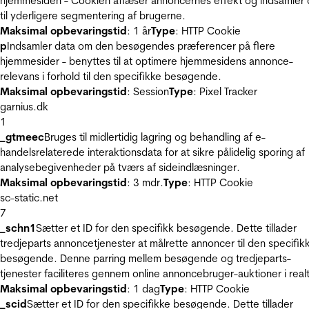
hjemmesiden - Cookien aflæser annoncernes effekt og indsamler 
til yderligere segmentering af brugerne.
Maksimal opbevaringstid
: 1 år
Type
: HTTP Cookie
p
Indsamler data om den besøgendes præferencer på flere
hjemmesider - benyttes til at optimere hjemmesidens annonce-
relevans i forhold til den specifikke besøgende.
Maksimal opbevaringstid
: Session
Type
: Pixel Tracker
garnius.dk
1
_gtmeec
Bruges til midlertidig lagring og behandling af e-
handelsrelaterede interaktionsdata for at sikre pålidelig sporing af
analysebegivenheder på tværs af sideindlæsninger.
Maksimal opbevaringstid
: 3 mdr.
Type
: HTTP Cookie
sc-static.net
7
_schn1
Sætter et ID for den specifikk besøgende. Dette tillader
tredjeparts annoncetjenester at målrette annoncer til den specifik
besøgende. Denne parring mellem besøgende og tredjeparts-
tjenester faciliteres gennem online annoncebruger-auktioner i realt
Maksimal opbevaringstid
: 1 dag
Type
: HTTP Cookie
_scid
Sætter et ID for den specifikke besøgende. Dette tillader