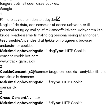
fungere optimalt uden disse cookies.
Google
1
Få mere at vide om denne udbyder
Nogle af de data, der indsamles af denne udbyder, er til
personalisering og måling af reklameeffektivitet. Udbyderen kan
bruge IP-adresserne til måling og personalisering af annoncer.
test_cookie
Anvendes til at tjekke om brugerens browser
understøtter cookies.
Maksimal opbevaringstid
: 1 dag
Type
: HTTP Cookie
consent.cookiebot.com
www.track.garnius.dk
2
CookieConsent [x2]
Gemmer brugerens cookie-samtykke-tilstand
det aktuelle domæne.
Maksimal opbevaringstid
: 1 år
Type
: HTTP Cookie
garnius.dk
2
Cross_Consent
Afventer
Maksimal opbevaringstid
: 1 år
Type
: HTTP Cookie