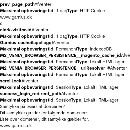
prev_page_path
Afventer
Maksimal opbevaringstid
: 1 dag
Type
: HTTP Cookie
www.garnius.dk
6
clerk-visitor-id
Afventer
Maksimal opbevaringstid
: 1 dag
Type
: HTTP Cookie
Garnius-cache#apollogql
Afventer
Maksimal opbevaringstid
: Permanent
Type
: IndexedDB
M2_VENIA_BROWSER_PERSISTENCE__magento_cache_id
Afve
Maksimal opbevaringstid
: Permanent
Type
: Lokalt HTML-lager
M2_VENIA_BROWSER_PERSISTENCE__urlResolver_#
Afventer
Maksimal opbevaringstid
: Permanent
Type
: Lokalt HTML-lager
scrollLock
Afventer
Maksimal opbevaringstid
: Session
Type
: Lokalt HTML-lager
success_login_redirect_path
Afventer
Maksimal opbevaringstid
: Session
Type
: Lokalt HTML-lager
Samtykke på tværs af domæner
2
Dit samtykke gælder for følgende domæner:
Liste over domæner, dit samtykke gælder for:
www.garnius.dk