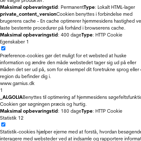
de valgte produkter.
Maksimal opbevaringstid
: Permanent
Type
: Lokalt HTML-lager
private_content_version
Cookien benyttes i forbindelse med
brugerens cache - En cache optimerer hjemmesidens hastighed ve
laste bestemte procedurer på forhånd i browserens cache.
Maksimal opbevaringstid
: 400 dage
Type
: HTTP Cookie
Egenskaber
1
Præference-cookies gør det muligt for et websted at huske
information og ændre den måde webstedet tager sig ud på eller
måden det ser ud på, som for eksempel dit foretrukne sprog eller
region du befinder dig i.
www.garnius.dk
1
_ALGOLIA
Benyttes til optimering af hjemmesidens søgefeltsfunkti
Cookien gør søgningen præcis og hurtig.
Maksimal opbevaringstid
: 180 dage
Type
: HTTP Cookie
Statistik
12
Statistik-cookies hjælper ejerne med at forstå, hvordan besøgend
interagere med websteder ved at indsamle og rapportere informa