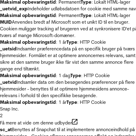
Maksimal opbevaringstid
: Permanent
Type
: Lokalt HTML-lager
_uetvid_exp
Indeholder udløbsdatoen for cookie med samme nav
Maksimal opbevaringstid
: Permanent
Type
: Lokalt HTML-lager
MUID
Anvendes bredt af Microsoft som et unikt ID til en bruger.
Cookien muliggør tracking af brugeren ved at synkronisere ID'et p
tværs af mange Microsoft-domæner.
Maksimal opbevaringstid
: 1 år
Type
: HTTP Cookie
_uetsid
Indsamler præferencedata på en specifik bruger på tværs 
hjemmesider. Formålet er at optimere annoncernes relevans, samt
sikre at den samme bruger ikke får vist den samme annonce flere
gange end tiltænkt.
Maksimal opbevaringstid
: 1 dag
Type
: HTTP Cookie
_uetvid
Indsamler data om den besøgendes præferencer på flere
hjemmesider - benyttes til at optimere hjemmesidens annonce-
relevans i forhold til den specifikke besøgende.
Maksimal opbevaringstid
: 1 år
Type
: HTTP Cookie
Snap Inc.
2
Få mere at vide om denne udbyder
sc_at
Benyttes af Snapchat til at implementere annonceindhold på