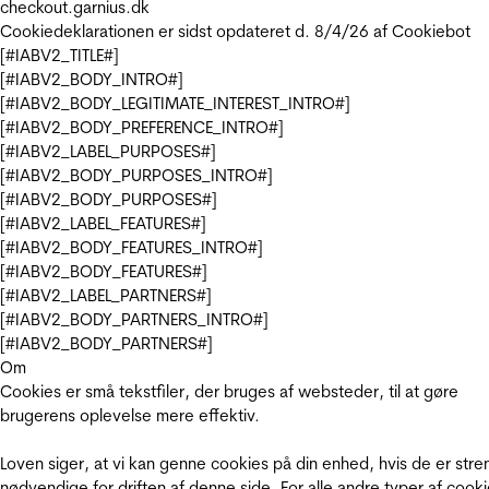
checkout.garnius.dk
Cookiedeklarationen er sidst opdateret d. 8/4/26 af
Cookiebot
[#IABV2_TITLE#]
[#IABV2_BODY_INTRO#]
[#IABV2_BODY_LEGITIMATE_INTEREST_INTRO#]
[#IABV2_BODY_PREFERENCE_INTRO#]
[#IABV2_LABEL_PURPOSES#]
[#IABV2_BODY_PURPOSES_INTRO#]
[#IABV2_BODY_PURPOSES#]
[#IABV2_LABEL_FEATURES#]
[#IABV2_BODY_FEATURES_INTRO#]
[#IABV2_BODY_FEATURES#]
[#IABV2_LABEL_PARTNERS#]
[#IABV2_BODY_PARTNERS_INTRO#]
[#IABV2_BODY_PARTNERS#]
Om
Cookies er små tekstfiler, der bruges af websteder, til at gøre
brugerens oplevelse mere effektiv.
Loven siger, at vi kan genne cookies på din enhed, hvis de er stre
nødvendige for driften af denne side. For alle andre typer af cooki