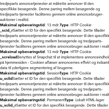
tredjeparts annoncetjenester at målrette annoncer til den
specifikke besøgende. Denne parring mellem besøgende og
tredjeparts-tjenester faciliteres gennem online annoncebruger-
auktioner i realtid.
Maksimal opbevaringstid
: 13 mdr.
Type
: HTTP Cookie
_scid_r
Sætter et ID for den specifikk besøgende. Dette tillader
tredjeparts annoncetjenester at målrette annoncer til den specifik
besøgende. Denne parring mellem besøgende og tredjeparts-
tjenester faciliteres gennem online annoncebruger-auktioner i realt
Maksimal opbevaringstid
: 13 mdr.
Type
: HTTP Cookie
_screload
Benyttes af Snapchat til at implementere annonceindho
på hjemmesiden - Cookien aflæser annoncernes effekt og indsaml
data til yderligere segmentering af brugerne.
Maksimal opbevaringstid
: Session
Type
: HTTP Cookie
u_sclid
Sætter et ID for den specifikk besøgende. Dette tillader
tredjeparts annoncetjenester at målrette annoncer til den specifik
besøgende. Denne parring mellem besøgende og tredjeparts-
tjenester faciliteres gennem online annoncebruger-auktioner i realt
Maksimal opbevaringstid
: Permanent
Type
: Lokalt HTML-lager
u_sclid_r
Sætter et ID for den specifikk besøgende. Dette tillader