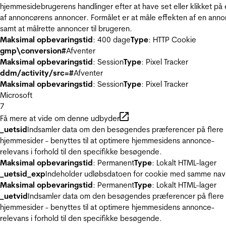
hjemmesidebrugerens handlinger efter at have set eller klikket på
af annoncørens annoncer. Formålet er at måle effekten af en ann
samt at målrette annoncer til brugeren.
Maksimal opbevaringstid
: 400 dage
Type
: HTTP Cookie
gmp\conversion#
Afventer
Maksimal opbevaringstid
: Session
Type
: Pixel Tracker
ddm/activity/src=#
Afventer
Maksimal opbevaringstid
: Session
Type
: Pixel Tracker
Microsoft
7
Få mere at vide om denne udbyder
_uetsid
Indsamler data om den besøgendes præferencer på flere
hjemmesider - benyttes til at optimere hjemmesidens annonce-
relevans i forhold til den specifikke besøgende.
Maksimal opbevaringstid
: Permanent
Type
: Lokalt HTML-lager
_uetsid_exp
Indeholder udløbsdatoen for cookie med samme nav
Maksimal opbevaringstid
: Permanent
Type
: Lokalt HTML-lager
_uetvid
Indsamler data om den besøgendes præferencer på flere
hjemmesider - benyttes til at optimere hjemmesidens annonce-
relevans i forhold til den specifikke besøgende.