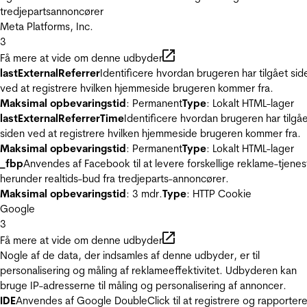
tredjepartsannoncører
Meta Platforms, Inc.
3
Få mere at vide om denne udbyder
lastExternalReferrer
Identificere hvordan brugeren har tilgået sid
ved at registrere hvilken hjemmeside brugeren kommer fra.
Maksimal opbevaringstid
: Permanent
Type
: Lokalt HTML-lager
lastExternalReferrerTime
Identificere hvordan brugeren har tilgå
siden ved at registrere hvilken hjemmeside brugeren kommer fra.
Maksimal opbevaringstid
: Permanent
Type
: Lokalt HTML-lager
_fbp
Anvendes af Facebook til at levere forskellige reklame-tjenes
herunder realtids-bud fra tredjeparts-annoncører.
Maksimal opbevaringstid
: 3 mdr.
Type
: HTTP Cookie
Google
3
Få mere at vide om denne udbyder
Nogle af de data, der indsamles af denne udbyder, er til
personalisering og måling af reklameeffektivitet. Udbyderen kan
bruge IP-adresserne til måling og personalisering af annoncer.
IDE
Anvendes af Google DoubleClick til at registrere og rapporter