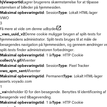
hjViewportId
Lagrer brugerens skærmstørrelse for at tilpasse
størrelsen af billeder på hjemmesiden.
Maksimal opbevaringstid
: Session
Type
: Lokalt HTML-lager
VWO
3
Få mere at vide om denne udbyder
_vwo_uuid_v2
Denne cookie muliggør brugen af split-tests for
hjemmesidens administrator. Split-tests bruges til at måle de
besøgendes navigation på hjemmesiden, og gennem ændringer v
split-tests finder administratoren forbedringer.
Maksimal opbevaringstid
: 1 år
Type
: HTTP Cookie
collect/v.gif
Afventer
Maksimal opbevaringstid
: Session
Type
: Pixel Tracker
vwo_apm_sent
Afventer
Maksimal opbevaringstid
: Permanent
Type
: Lokalt HTML-lager
assets.voyado.com
1
_va
Indeholder ID for den besøgende. Benyttes til identificering af
besøgende ved tilbagevending.
Maksimal opbevaringstid
: 1 år
Type
: HTTP Cookie