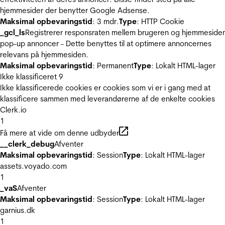
hjemmesider der benytter Google Adsense.
Maksimal opbevaringstid
: 3 mdr.
Type
: HTTP Cookie
_gcl_ls
Registrerer responsraten mellem brugeren og hjemmeside
pop-up annoncer - Dette benyttes til at optimere annoncernes
relevans på hjemmesiden.
Maksimal opbevaringstid
: Permanent
Type
: Lokalt HTML-lager
Ikke klassificeret
9
Ikke klassificerede cookies er cookies som vi er i gang med at
klassificere sammen med leverandørerne af de enkelte cookies
Clerk.io
1
Få mere at vide om denne udbyder
__clerk_debug
Afventer
Maksimal opbevaringstid
: Session
Type
: Lokalt HTML-lager
assets.voyado.com
1
_vaS
Afventer
Maksimal opbevaringstid
: Session
Type
: Lokalt HTML-lager
garnius.dk
1