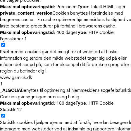
de valgte produkter.
Maksimal opbevaringstid
: Permanent
Type
: Lokalt HTML-lager
private_content_version
Cookien benyttes i forbindelse med
brugerens cache - En cache optimerer hjemmesidens hastighed ve
laste bestemte procedurer på forhånd i browserens cache.
Maksimal opbevaringstid
: 400 dage
Type
: HTTP Cookie
Egenskaber
1
Præference-cookies gør det muligt for et websted at huske
information og ændre den måde webstedet tager sig ud på eller
måden det ser ud på, som for eksempel dit foretrukne sprog eller
region du befinder dig i.
www.garnius.dk
1
_ALGOLIA
Benyttes til optimering af hjemmesidens søgefeltsfunkti
Cookien gør søgningen præcis og hurtig.
Maksimal opbevaringstid
: 180 dage
Type
: HTTP Cookie
Statistik
12
Statistik-cookies hjælper ejerne med at forstå, hvordan besøgend
interagere med websteder ved at indsamle og rapportere informa