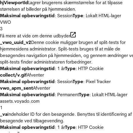
hjViewportId
Lagrer brugerens skærmstørrelse for at tilpasse
størrelsen af billeder på hjemmesiden.
Maksimal opbevaringstid
: Session
Type
: Lokalt HTML-lager
VWO
3
Få mere at vide om denne udbyder
_vwo_uuid_v2
Denne cookie muliggør brugen af split-tests for
hjemmesidens administrator. Split-tests bruges til at måle de
besøgendes navigation på hjemmesiden, og gennem ændringer v
split-tests finder administratoren forbedringer.
Maksimal opbevaringstid
: 1 år
Type
: HTTP Cookie
collect/v.gif
Afventer
Maksimal opbevaringstid
: Session
Type
: Pixel Tracker
vwo_apm_sent
Afventer
Maksimal opbevaringstid
: Permanent
Type
: Lokalt HTML-lager
assets.voyado.com
1
_va
Indeholder ID for den besøgende. Benyttes til identificering af
besøgende ved tilbagevending.
Maksimal opbevaringstid
: 1 år
Type
: HTTP Cookie