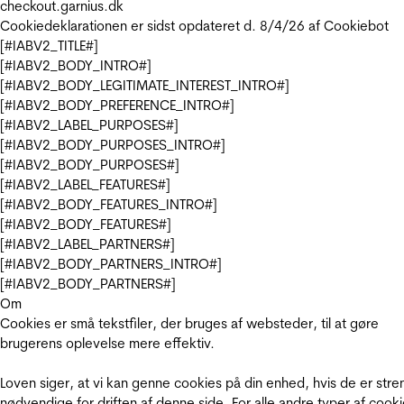
checkout.garnius.dk
Cookiedeklarationen er sidst opdateret d. 8/4/26 af
Cookiebot
[#IABV2_TITLE#]
[#IABV2_BODY_INTRO#]
[#IABV2_BODY_LEGITIMATE_INTEREST_INTRO#]
[#IABV2_BODY_PREFERENCE_INTRO#]
[#IABV2_LABEL_PURPOSES#]
[#IABV2_BODY_PURPOSES_INTRO#]
[#IABV2_BODY_PURPOSES#]
[#IABV2_LABEL_FEATURES#]
[#IABV2_BODY_FEATURES_INTRO#]
[#IABV2_BODY_FEATURES#]
[#IABV2_LABEL_PARTNERS#]
[#IABV2_BODY_PARTNERS_INTRO#]
[#IABV2_BODY_PARTNERS#]
Om
Cookies er små tekstfiler, der bruges af websteder, til at gøre
brugerens oplevelse mere effektiv.
Loven siger, at vi kan genne cookies på din enhed, hvis de er stre
nødvendige for driften af denne side. For alle andre typer af cooki