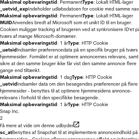
Maksimal opbevaringstid
: Permanent
Type
: Lokalt HTML-lager
_uetvid_exp
Indeholder udløbsdatoen for cookie med samme nav
Maksimal opbevaringstid
: Permanent
Type
: Lokalt HTML-lager
MUID
Anvendes bredt af Microsoft som et unikt ID til en bruger.
Cookien muliggør tracking af brugeren ved at synkronisere ID'et p
tværs af mange Microsoft-domæner.
Maksimal opbevaringstid
: 1 år
Type
: HTTP Cookie
_uetsid
Indsamler præferencedata på en specifik bruger på tværs 
hjemmesider. Formålet er at optimere annoncernes relevans, samt
sikre at den samme bruger ikke får vist den samme annonce flere
gange end tiltænkt.
Maksimal opbevaringstid
: 1 dag
Type
: HTTP Cookie
_uetvid
Indsamler data om den besøgendes præferencer på flere
hjemmesider - benyttes til at optimere hjemmesidens annonce-
relevans i forhold til den specifikke besøgende.
Maksimal opbevaringstid
: 1 år
Type
: HTTP Cookie
Snap Inc.
2
Få mere at vide om denne udbyder
sc_at
Benyttes af Snapchat til at implementere annonceindhold på