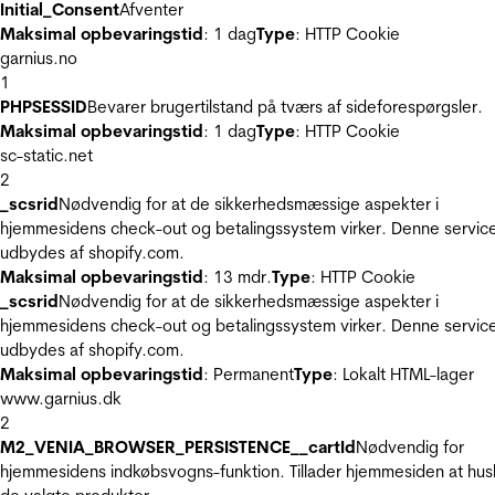
Initial_Consent
Afventer
Maksimal opbevaringstid
: 1 dag
Type
: HTTP Cookie
garnius.no
1
PHPSESSID
Bevarer brugertilstand på tværs af sideforespørgsler.
Maksimal opbevaringstid
: 1 dag
Type
: HTTP Cookie
sc-static.net
2
_scsrid
Nødvendig for at de sikkerhedsmæssige aspekter i
hjemmesidens check-out og betalingssystem virker. Denne servic
udbydes af shopify.com.
Maksimal opbevaringstid
: 13 mdr.
Type
: HTTP Cookie
_scsrid
Nødvendig for at de sikkerhedsmæssige aspekter i
hjemmesidens check-out og betalingssystem virker. Denne servic
udbydes af shopify.com.
Maksimal opbevaringstid
: Permanent
Type
: Lokalt HTML-lager
www.garnius.dk
2
M2_VENIA_BROWSER_PERSISTENCE__cartId
Nødvendig for
hjemmesidens indkøbsvogns-funktion. Tillader hjemmesiden at hus