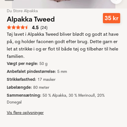
Du Store Alpakka
35
kr
Alpakka Tweed
Gennemsnitlig vurdering:
4.5
(
stemmer:
24
)
Tøj lavet i Alpakka Tweed bliver blødt og godt at have
på, og holder faconen godt efter brug. Dette garn er
let at strikke i og er flot til både tøj og tilbehør til hele
familien.
Vægt per nøgle:
50 g
Anbefalet pindestørrelse:
5 mm
Strikkefasthed:
17 masker
Løbelængde:
80 meter
Sammensætning:
50 % Alpakka, 30 % Merinoull, 20%
Donegal
Vis flere oplysninger