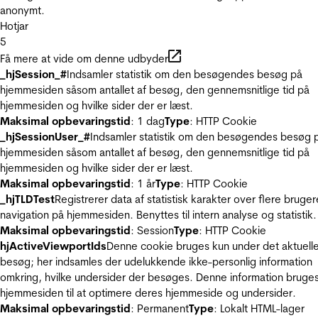
anonymt.
Hotjar
5
Få mere at vide om denne udbyder
_hjSession_#
Indsamler statistik om den besøgendes besøg på
hjemmesiden såsom antallet af besøg, den gennemsnitlige tid på
hjemmesiden og hvilke sider der er læst.
Maksimal opbevaringstid
: 1 dag
Type
: HTTP Cookie
_hjSessionUser_#
Indsamler statistik om den besøgendes besøg 
hjemmesiden såsom antallet af besøg, den gennemsnitlige tid på
hjemmesiden og hvilke sider der er læst.
Maksimal opbevaringstid
: 1 år
Type
: HTTP Cookie
_hjTLDTest
Registrerer data af statistisk karakter over flere bruger
navigation på hjemmesiden. Benyttes til intern analyse og statistik.
Maksimal opbevaringstid
: Session
Type
: HTTP Cookie
hjActiveViewportIds
Denne cookie bruges kun under det aktuell
besøg; her indsamles der udelukkende ikke-personlig information
omkring, hvilke undersider der besøges. Denne information bruges
hjemmesiden til at optimere deres hjemmeside og undersider.
Maksimal opbevaringstid
: Permanent
Type
: Lokalt HTML-lager