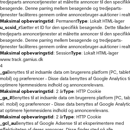
tredjeparts annoncetjenester at målrette annoncer til den specifik
besøgende. Denne parring mellem besøgende og tredjeparts-
tjenester faciliteres gennem online annoncebruger-auktioner i realt
Maksimal opbevaringstid
: Permanent
Type
: Lokalt HTML-lager
u_scsid_r
Sætter et ID for den specifikk besøgende. Dette tillader
tredjeparts annoncetjenester at målrette annoncer til den specifik
besøgende. Denne parring mellem besøgende og tredjeparts-
tjenester faciliteres gennem online annoncebruger-auktioner i realt
Maksimal opbevaringstid
: Session
Type
: Lokalt HTML-lager
www.track.garnius.dk
4
_ga
Benyttes til at indsamle data om brugerens platform (PC, tablet
mobil) og præferencer - Disse data benyttes af Google Analytics til
optimere hjemmesidens indhold og annoncerelevans.
Maksimal opbevaringstid
: 2 år
Type
: HTTP Cookie
_ga_#
Benyttes til at indsamle data om brugerens platform (PC, tab
el. mobil) og præferencer - Disse data benyttes af Google Analytics
at optimere hjemmesidens indhold og annoncerelevans.
Maksimal opbevaringstid
: 2 år
Type
: HTTP Cookie
_gcl_au
Benyttes af Google Adsense til at eksperimentere med
effektiviteten af deres annoncer. Disse finder sted på alle