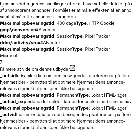
hjemmesidebrugerens handlinger efter at have set eller klikket på
af annoncørens annoncer. Formålet er at måle effekten af en ann
samt at målrette annoncer til brugeren.
Maksimal opbevaringstid
: 400 dage
Type
: HTTP Cookie
gmp\conversion#
Afventer
Maksimal opbevaringstid
: Session
Type
: Pixel Tracker
ddm/activity/src=#
Afventer
Maksimal opbevaringstid
: Session
Type
: Pixel Tracker
Microsoft
7
Få mere at vide om denne udbyder
_uetsid
Indsamler data om den besøgendes præferencer på flere
hjemmesider - benyttes til at optimere hjemmesidens annonce-
relevans i forhold til den specifikke besøgende.
Maksimal opbevaringstid
: Permanent
Type
: Lokalt HTML-lager
_uetsid_exp
Indeholder udløbsdatoen for cookie med samme nav
Maksimal opbevaringstid
: Permanent
Type
: Lokalt HTML-lager
_uetvid
Indsamler data om den besøgendes præferencer på flere
hjemmesider - benyttes til at optimere hjemmesidens annonce-
relevans i forhold til den specifikke besøgende.