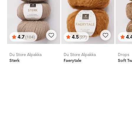
4.7
4.5
4.
(104)
(27)
Vurdering:
ud af 5 stjerner
Vurdering:
ud af 5 stjerner
Vurd
ud af
Du Store Alpakka
Du Store Alpakka
Drops
Sterk
Faerytale
Soft T