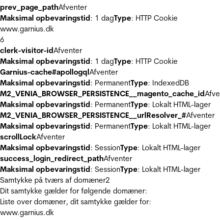
prev_page_path
Afventer
Maksimal opbevaringstid
: 1 dag
Type
: HTTP Cookie
www.garnius.dk
6
clerk-visitor-id
Afventer
Maksimal opbevaringstid
: 1 dag
Type
: HTTP Cookie
Garnius-cache#apollogql
Afventer
Maksimal opbevaringstid
: Permanent
Type
: IndexedDB
M2_VENIA_BROWSER_PERSISTENCE__magento_cache_id
Afve
Maksimal opbevaringstid
: Permanent
Type
: Lokalt HTML-lager
M2_VENIA_BROWSER_PERSISTENCE__urlResolver_#
Afventer
Maksimal opbevaringstid
: Permanent
Type
: Lokalt HTML-lager
scrollLock
Afventer
Maksimal opbevaringstid
: Session
Type
: Lokalt HTML-lager
success_login_redirect_path
Afventer
Maksimal opbevaringstid
: Session
Type
: Lokalt HTML-lager
Samtykke på tværs af domæner
2
Dit samtykke gælder for følgende domæner:
Liste over domæner, dit samtykke gælder for:
www.garnius.dk