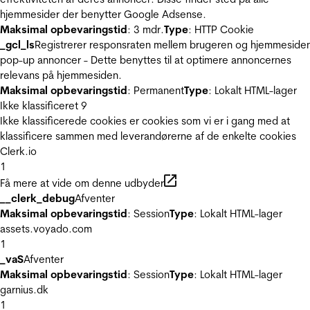
hjemmesider der benytter Google Adsense.
Maksimal opbevaringstid
: 3 mdr.
Type
: HTTP Cookie
_gcl_ls
Registrerer responsraten mellem brugeren og hjemmeside
pop-up annoncer - Dette benyttes til at optimere annoncernes
relevans på hjemmesiden.
Maksimal opbevaringstid
: Permanent
Type
: Lokalt HTML-lager
Ikke klassificeret
9
Ikke klassificerede cookies er cookies som vi er i gang med at
klassificere sammen med leverandørerne af de enkelte cookies
Clerk.io
1
Få mere at vide om denne udbyder
__clerk_debug
Afventer
Maksimal opbevaringstid
: Session
Type
: Lokalt HTML-lager
assets.voyado.com
1
_vaS
Afventer
Maksimal opbevaringstid
: Session
Type
: Lokalt HTML-lager
garnius.dk
1