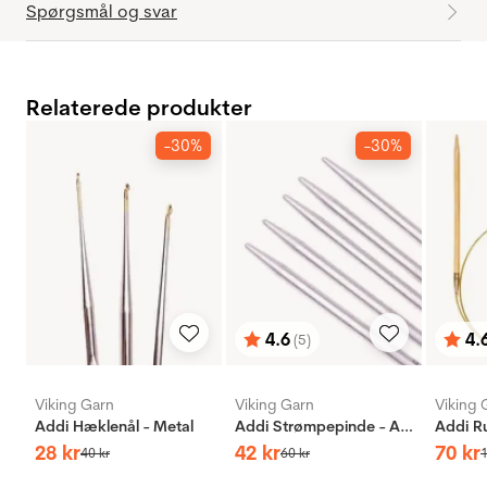
Spørgsmål og svar
Relaterede produkter
-30%
-30%
4.6
4.
(5)
Vurdering:
ud af 5 stjerner
Vurd
ud af
Viking Garn
Viking Garn
Viking 
Addi Hæklenål - Metal
Addi Strømpepinde - Aluminium
28
kr
42
kr
70
kr
40
kr
60
kr