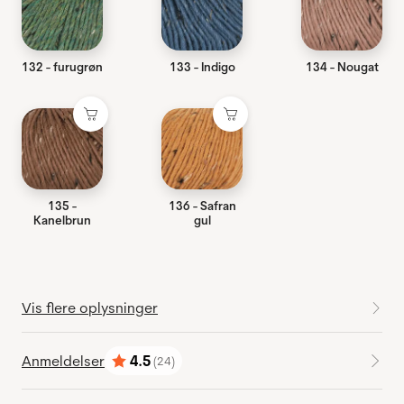
132 - furugrøn
133 - Indigo
134 - Nougat
135 -
136 - Safran
Kanelbrun
gul
Vis flere oplysninger
Anmeldelser
4.5
(24)
Vurdering:
ud af 5 stjerner