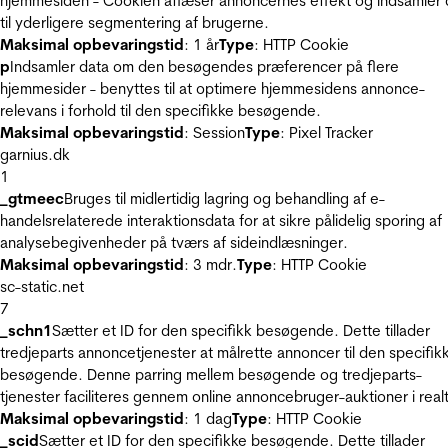
hjemmesiden - Cookien aflæser annoncernes effekt og indsamler 
til yderligere segmentering af brugerne.
Maksimal opbevaringstid
: 1 år
Type
: HTTP Cookie
p
Indsamler data om den besøgendes præferencer på flere
hjemmesider - benyttes til at optimere hjemmesidens annonce-
relevans i forhold til den specifikke besøgende.
Maksimal opbevaringstid
: Session
Type
: Pixel Tracker
garnius.dk
1
_gtmeec
Bruges til midlertidig lagring og behandling af e-
handelsrelaterede interaktionsdata for at sikre pålidelig sporing af
analysebegivenheder på tværs af sideindlæsninger.
Maksimal opbevaringstid
: 3 mdr.
Type
: HTTP Cookie
sc-static.net
7
_schn1
Sætter et ID for den specifikk besøgende. Dette tillader
tredjeparts annoncetjenester at målrette annoncer til den specifik
besøgende. Denne parring mellem besøgende og tredjeparts-
tjenester faciliteres gennem online annoncebruger-auktioner i realt
Maksimal opbevaringstid
: 1 dag
Type
: HTTP Cookie
_scid
Sætter et ID for den specifikke besøgende. Dette tillader