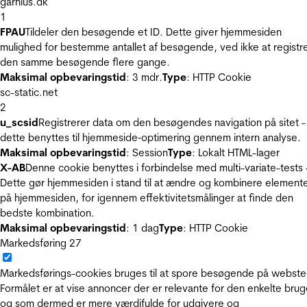
garnius.dk
1
FPAU
Tildeler den besøgende et ID. Dette giver hjemmesiden
mulighed for bestemme antallet af besøgende, ved ikke at registr
den samme besøgende flere gange.
Maksimal opbevaringstid
: 3 mdr.
Type
: HTTP Cookie
sc-static.net
2
u_scsid
Registrerer data om den besøgendes navigation på sitet -
dette benyttes til hjemmeside‐optimering gennem intern analyse.
Maksimal opbevaringstid
: Session
Type
: Lokalt HTML-lager
X-AB
Denne cookie benyttes i forbindelse med multi-variate-tests 
Dette gør hjemmesiden i stand til at ændre og kombinere element
på hjemmesiden, for igennem effektivitetsmålinger at finde den
bedste kombination.
Maksimal opbevaringstid
: 1 dag
Type
: HTTP Cookie
Markedsføring
27
Markedsførings-cookies bruges til at spore besøgende på webste
Formålet er at vise annoncer der er relevante for den enkelte brug
og som dermed er mere værdifulde for udgivere og