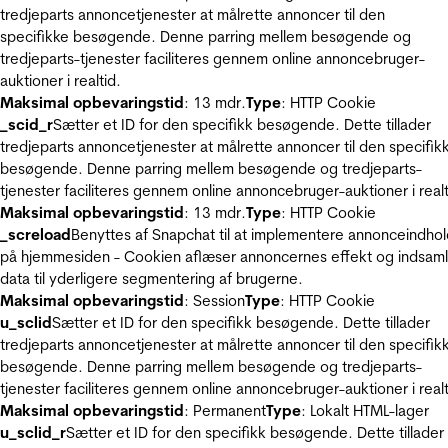
tredjeparts annoncetjenester at målrette annoncer til den
specifikke besøgende. Denne parring mellem besøgende og
tredjeparts-tjenester faciliteres gennem online annoncebruger-
auktioner i realtid.
Maksimal opbevaringstid
: 13 mdr.
Type
: HTTP Cookie
_scid_r
Sætter et ID for den specifikk besøgende. Dette tillader
tredjeparts annoncetjenester at målrette annoncer til den specifik
besøgende. Denne parring mellem besøgende og tredjeparts-
tjenester faciliteres gennem online annoncebruger-auktioner i realt
Maksimal opbevaringstid
: 13 mdr.
Type
: HTTP Cookie
_screload
Benyttes af Snapchat til at implementere annonceindho
på hjemmesiden - Cookien aflæser annoncernes effekt og indsaml
data til yderligere segmentering af brugerne.
Maksimal opbevaringstid
: Session
Type
: HTTP Cookie
u_sclid
Sætter et ID for den specifikk besøgende. Dette tillader
tredjeparts annoncetjenester at målrette annoncer til den specifik
besøgende. Denne parring mellem besøgende og tredjeparts-
tjenester faciliteres gennem online annoncebruger-auktioner i realt
Maksimal opbevaringstid
: Permanent
Type
: Lokalt HTML-lager
u_sclid_r
Sætter et ID for den specifikk besøgende. Dette tillader