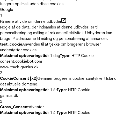
fungere optimalt uden disse cookies.
Google
1
Få mere at vide om denne udbyder
Nogle af de data, der indsamles af denne udbyder, er til
personalisering og måling af reklameeffektivitet. Udbyderen kan
bruge IP-adresserne til måling og personalisering af annoncer.
test_cookie
Anvendes til at tjekke om brugerens browser
understøtter cookies.
Maksimal opbevaringstid
: 1 dag
Type
: HTTP Cookie
consent.cookiebot.com
www.track.garnius.dk
2
CookieConsent [x2]
Gemmer brugerens cookie-samtykke-tilstand
det aktuelle domæne.
Maksimal opbevaringstid
: 1 år
Type
: HTTP Cookie
garnius.dk
2
Cross_Consent
Afventer
Maksimal opbevaringstid
: 1 år
Type
: HTTP Cookie