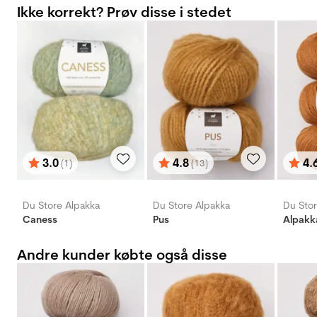
Ikke korrekt? Prøv disse i stedet
3.0
4.8
4.
(1)
(13)
Vurdering:
ud af 5 stjerner
Vurdering:
ud af 5 stjerner
Vurd
ud af
Du Store Alpakka
Du Store Alpakka
Du Stor
Caness
Pus
Alpakk
Andre kunder købte også disse