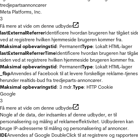
tredjepartsannoncører
Meta Platforms, Inc.
3
Få mere at vide om denne udbyder
lastExternalReferrer
Identificere hvordan brugeren har tilgået sid
ved at registrere hvilken hjemmeside brugeren kommer fra.
Maksimal opbevaringstid
: Permanent
Type
: Lokalt HTML-lager
lastExternalReferrerTime
Identificere hvordan brugeren har tilgå
siden ved at registrere hvilken hjemmeside brugeren kommer fra.
Maksimal opbevaringstid
: Permanent
Type
: Lokalt HTML-lager
_fbp
Anvendes af Facebook til at levere forskellige reklame-tjenes
herunder realtids-bud fra tredjeparts-annoncører.
Maksimal opbevaringstid
: 3 mdr.
Type
: HTTP Cookie
Google
3
Få mere at vide om denne udbyder
Nogle af de data, der indsamles af denne udbyder, er til
personalisering og måling af reklameeffektivitet. Udbyderen kan
bruge IP-adresserne til måling og personalisering af annoncer.
IDE
Anvendes af Google DoubleClick til at registrere og rapporter