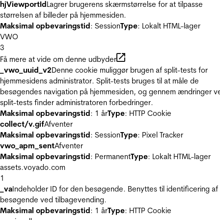
hjViewportId
Lagrer brugerens skærmstørrelse for at tilpasse
størrelsen af billeder på hjemmesiden.
Maksimal opbevaringstid
: Session
Type
: Lokalt HTML-lager
VWO
3
Få mere at vide om denne udbyder
_vwo_uuid_v2
Denne cookie muliggør brugen af split-tests for
hjemmesidens administrator. Split-tests bruges til at måle de
besøgendes navigation på hjemmesiden, og gennem ændringer v
split-tests finder administratoren forbedringer.
Maksimal opbevaringstid
: 1 år
Type
: HTTP Cookie
collect/v.gif
Afventer
Maksimal opbevaringstid
: Session
Type
: Pixel Tracker
vwo_apm_sent
Afventer
Maksimal opbevaringstid
: Permanent
Type
: Lokalt HTML-lager
assets.voyado.com
1
_va
Indeholder ID for den besøgende. Benyttes til identificering af
besøgende ved tilbagevending.
Maksimal opbevaringstid
: 1 år
Type
: HTTP Cookie