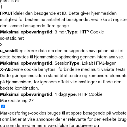
garnius.dk
1
FPAU
Tildeler den besøgende et ID. Dette giver hjemmesiden
mulighed for bestemme antallet af besøgende, ved ikke at registr
den samme besøgende flere gange.
Maksimal opbevaringstid
: 3 mdr.
Type
: HTTP Cookie
sc-static.net
2
u_scsid
Registrerer data om den besøgendes navigation på sitet -
dette benyttes til hjemmeside‐optimering gennem intern analyse.
Maksimal opbevaringstid
: Session
Type
: Lokalt HTML-lager
X-AB
Denne cookie benyttes i forbindelse med multi-variate-tests 
Dette gør hjemmesiden i stand til at ændre og kombinere element
på hjemmesiden, for igennem effektivitetsmålinger at finde den
bedste kombination.
Maksimal opbevaringstid
: 1 dag
Type
: HTTP Cookie
Markedsføring
27
Markedsførings-cookies bruges til at spore besøgende på webste
Formålet er at vise annoncer der er relevante for den enkelte brug
og som dermed er mere værdifulde for udgivere og