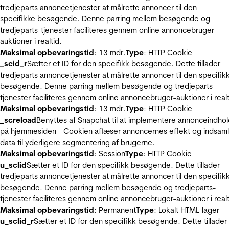
tredjeparts annoncetjenester at målrette annoncer til den
specifikke besøgende. Denne parring mellem besøgende og
tredjeparts-tjenester faciliteres gennem online annoncebruger-
auktioner i realtid.
Maksimal opbevaringstid
: 13 mdr.
Type
: HTTP Cookie
_scid_r
Sætter et ID for den specifikk besøgende. Dette tillader
tredjeparts annoncetjenester at målrette annoncer til den specifik
besøgende. Denne parring mellem besøgende og tredjeparts-
tjenester faciliteres gennem online annoncebruger-auktioner i realt
Maksimal opbevaringstid
: 13 mdr.
Type
: HTTP Cookie
_screload
Benyttes af Snapchat til at implementere annonceindho
på hjemmesiden - Cookien aflæser annoncernes effekt og indsaml
data til yderligere segmentering af brugerne.
Maksimal opbevaringstid
: Session
Type
: HTTP Cookie
u_sclid
Sætter et ID for den specifikk besøgende. Dette tillader
tredjeparts annoncetjenester at målrette annoncer til den specifik
besøgende. Denne parring mellem besøgende og tredjeparts-
tjenester faciliteres gennem online annoncebruger-auktioner i realt
Maksimal opbevaringstid
: Permanent
Type
: Lokalt HTML-lager
u_sclid_r
Sætter et ID for den specifikk besøgende. Dette tillader