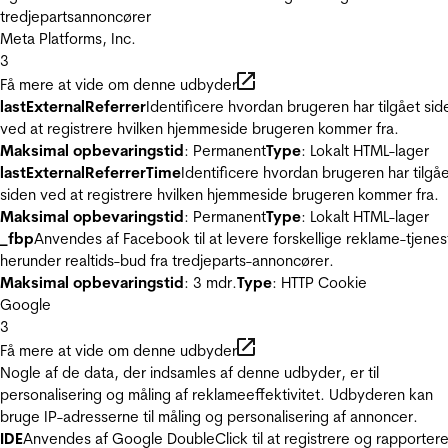
tredjepartsannoncører
Meta Platforms, Inc.
3
Få mere at vide om denne udbyder
lastExternalReferrer
Identificere hvordan brugeren har tilgået sid
ved at registrere hvilken hjemmeside brugeren kommer fra.
Maksimal opbevaringstid
: Permanent
Type
: Lokalt HTML-lager
lastExternalReferrerTime
Identificere hvordan brugeren har tilgå
siden ved at registrere hvilken hjemmeside brugeren kommer fra.
Maksimal opbevaringstid
: Permanent
Type
: Lokalt HTML-lager
_fbp
Anvendes af Facebook til at levere forskellige reklame-tjenes
herunder realtids-bud fra tredjeparts-annoncører.
Maksimal opbevaringstid
: 3 mdr.
Type
: HTTP Cookie
Google
3
Få mere at vide om denne udbyder
Nogle af de data, der indsamles af denne udbyder, er til
personalisering og måling af reklameeffektivitet. Udbyderen kan
bruge IP-adresserne til måling og personalisering af annoncer.
IDE
Anvendes af Google DoubleClick til at registrere og rapporter