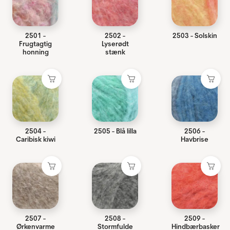
2501 -
2502 -
2503 - Solskin
Frugtagtig
Lyserødt
honning
stænk
2504 -
2505 - Blå lilla
2506 -
Caribisk kiwi
Havbrise
2507 -
2508 -
2509 -
Ørkenvarme
Stormfulde
Hindbærbasker