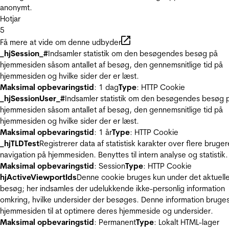
anonymt.
Hotjar
5
Få mere at vide om denne udbyder
_hjSession_#
Indsamler statistik om den besøgendes besøg på
hjemmesiden såsom antallet af besøg, den gennemsnitlige tid på
hjemmesiden og hvilke sider der er læst.
Maksimal opbevaringstid
: 1 dag
Type
: HTTP Cookie
_hjSessionUser_#
Indsamler statistik om den besøgendes besøg 
hjemmesiden såsom antallet af besøg, den gennemsnitlige tid på
hjemmesiden og hvilke sider der er læst.
Maksimal opbevaringstid
: 1 år
Type
: HTTP Cookie
_hjTLDTest
Registrerer data af statistisk karakter over flere bruger
navigation på hjemmesiden. Benyttes til intern analyse og statistik.
Maksimal opbevaringstid
: Session
Type
: HTTP Cookie
hjActiveViewportIds
Denne cookie bruges kun under det aktuell
besøg; her indsamles der udelukkende ikke-personlig information
omkring, hvilke undersider der besøges. Denne information bruges
hjemmesiden til at optimere deres hjemmeside og undersider.
Maksimal opbevaringstid
: Permanent
Type
: Lokalt HTML-lager