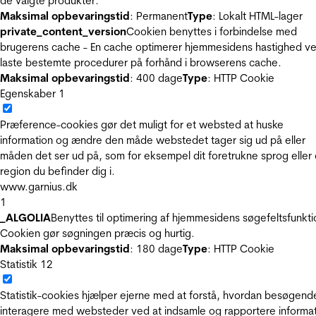
de valgte produkter.
Maksimal opbevaringstid
: Permanent
Type
: Lokalt HTML-lager
private_content_version
Cookien benyttes i forbindelse med
brugerens cache - En cache optimerer hjemmesidens hastighed ve
laste bestemte procedurer på forhånd i browserens cache.
Maksimal opbevaringstid
: 400 dage
Type
: HTTP Cookie
Egenskaber
1
Præference-cookies gør det muligt for et websted at huske
information og ændre den måde webstedet tager sig ud på eller
måden det ser ud på, som for eksempel dit foretrukne sprog eller
region du befinder dig i.
www.garnius.dk
1
_ALGOLIA
Benyttes til optimering af hjemmesidens søgefeltsfunkti
Cookien gør søgningen præcis og hurtig.
Maksimal opbevaringstid
: 180 dage
Type
: HTTP Cookie
Statistik
12
Statistik-cookies hjælper ejerne med at forstå, hvordan besøgend
interagere med websteder ved at indsamle og rapportere informa