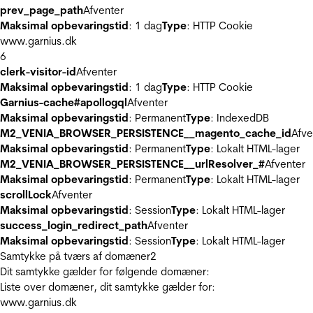
prev_page_path
Afventer
Maksimal opbevaringstid
: 1 dag
Type
: HTTP Cookie
www.garnius.dk
6
clerk-visitor-id
Afventer
Maksimal opbevaringstid
: 1 dag
Type
: HTTP Cookie
Garnius-cache#apollogql
Afventer
Maksimal opbevaringstid
: Permanent
Type
: IndexedDB
M2_VENIA_BROWSER_PERSISTENCE__magento_cache_id
Afve
Maksimal opbevaringstid
: Permanent
Type
: Lokalt HTML-lager
M2_VENIA_BROWSER_PERSISTENCE__urlResolver_#
Afventer
Maksimal opbevaringstid
: Permanent
Type
: Lokalt HTML-lager
scrollLock
Afventer
Maksimal opbevaringstid
: Session
Type
: Lokalt HTML-lager
success_login_redirect_path
Afventer
Maksimal opbevaringstid
: Session
Type
: Lokalt HTML-lager
Samtykke på tværs af domæner
2
Dit samtykke gælder for følgende domæner:
Liste over domæner, dit samtykke gælder for:
www.garnius.dk