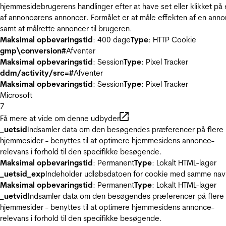
hjemmesidebrugerens handlinger efter at have set eller klikket på
af annoncørens annoncer. Formålet er at måle effekten af en ann
samt at målrette annoncer til brugeren.
Maksimal opbevaringstid
: 400 dage
Type
: HTTP Cookie
gmp\conversion#
Afventer
Maksimal opbevaringstid
: Session
Type
: Pixel Tracker
ddm/activity/src=#
Afventer
Maksimal opbevaringstid
: Session
Type
: Pixel Tracker
Microsoft
7
Få mere at vide om denne udbyder
_uetsid
Indsamler data om den besøgendes præferencer på flere
hjemmesider - benyttes til at optimere hjemmesidens annonce-
relevans i forhold til den specifikke besøgende.
Maksimal opbevaringstid
: Permanent
Type
: Lokalt HTML-lager
_uetsid_exp
Indeholder udløbsdatoen for cookie med samme nav
Maksimal opbevaringstid
: Permanent
Type
: Lokalt HTML-lager
_uetvid
Indsamler data om den besøgendes præferencer på flere
hjemmesider - benyttes til at optimere hjemmesidens annonce-
relevans i forhold til den specifikke besøgende.