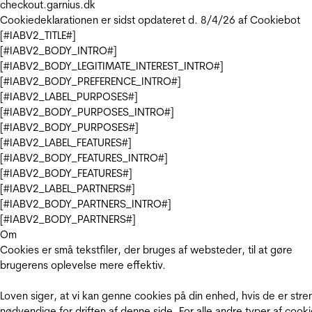
checkout.garnius.dk
Cookiedeklarationen er sidst opdateret d. 8/4/26 af
Cookiebot
[#IABV2_TITLE#]
[#IABV2_BODY_INTRO#]
[#IABV2_BODY_LEGITIMATE_INTEREST_INTRO#]
[#IABV2_BODY_PREFERENCE_INTRO#]
[#IABV2_LABEL_PURPOSES#]
[#IABV2_BODY_PURPOSES_INTRO#]
[#IABV2_BODY_PURPOSES#]
[#IABV2_LABEL_FEATURES#]
[#IABV2_BODY_FEATURES_INTRO#]
[#IABV2_BODY_FEATURES#]
[#IABV2_LABEL_PARTNERS#]
[#IABV2_BODY_PARTNERS_INTRO#]
[#IABV2_BODY_PARTNERS#]
Om
Cookies er små tekstfiler, der bruges af websteder, til at gøre
brugerens oplevelse mere effektiv.
Loven siger, at vi kan genne cookies på din enhed, hvis de er stre
nødvendige for driften af denne side. For alle andre typer af cooki