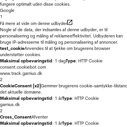
fungere optimalt uden disse cookies.
Google
1
Få mere at vide om denne udbyder
Nogle af de data, der indsamles af denne udbyder, er til
personalisering og måling af reklameeffektivitet. Udbyderen kan
bruge IP-adresserne til måling og personalisering af annoncer.
test_cookie
Anvendes til at tjekke om brugerens browser
understøtter cookies.
Maksimal opbevaringstid
: 1 dag
Type
: HTTP Cookie
consent.cookiebot.com
www.track.garnius.dk
2
CookieConsent [x2]
Gemmer brugerens cookie-samtykke-tilstand
det aktuelle domæne.
Maksimal opbevaringstid
: 1 år
Type
: HTTP Cookie
garnius.dk
2
Cross_Consent
Afventer
Maksimal opbevaringstid
: 1 år
Type
: HTTP Cookie