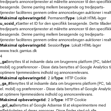
tredjeparts annoncetjenester at målrette annoncer til den specifik
besøgende. Denne parring mellem besøgende og tredjeparts-
tjenester faciliteres gennem online annoncebruger-auktioner i realt
Maksimal opbevaringstid
: Permanent
Type
: Lokalt HTML-lager
u_scsid_r
Sætter et ID for den specifikk besøgende. Dette tillader
tredjeparts annoncetjenester at målrette annoncer til den specifik
besøgende. Denne parring mellem besøgende og tredjeparts-
tjenester faciliteres gennem online annoncebruger-auktioner i realt
Maksimal opbevaringstid
: Session
Type
: Lokalt HTML-lager
www.track.garnius.dk
4
_ga
Benyttes til at indsamle data om brugerens platform (PC, tablet
mobil) og præferencer - Disse data benyttes af Google Analytics til
optimere hjemmesidens indhold og annoncerelevans.
Maksimal opbevaringstid
: 2 år
Type
: HTTP Cookie
_ga_#
Benyttes til at indsamle data om brugerens platform (PC, tab
el. mobil) og præferencer - Disse data benyttes af Google Analytics
at optimere hjemmesidens indhold og annoncerelevans.
Maksimal opbevaringstid
: 2 år
Type
: HTTP Cookie
_gcl_au
Benyttes af Google Adsense til at eksperimentere med
effektiviteten af deres annoncer. Disse finder sted på alle