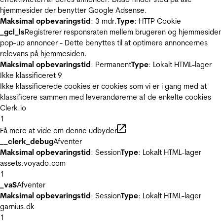
hjemmesider der benytter Google Adsense.
Maksimal opbevaringstid
: 3 mdr.
Type
: HTTP Cookie
_gcl_ls
Registrerer responsraten mellem brugeren og hjemmeside
pop-up annoncer - Dette benyttes til at optimere annoncernes
relevans på hjemmesiden.
Maksimal opbevaringstid
: Permanent
Type
: Lokalt HTML-lager
Ikke klassificeret
9
Ikke klassificerede cookies er cookies som vi er i gang med at
klassificere sammen med leverandørerne af de enkelte cookies
Clerk.io
1
Få mere at vide om denne udbyder
__clerk_debug
Afventer
Maksimal opbevaringstid
: Session
Type
: Lokalt HTML-lager
assets.voyado.com
1
_vaS
Afventer
Maksimal opbevaringstid
: Session
Type
: Lokalt HTML-lager
garnius.dk
1