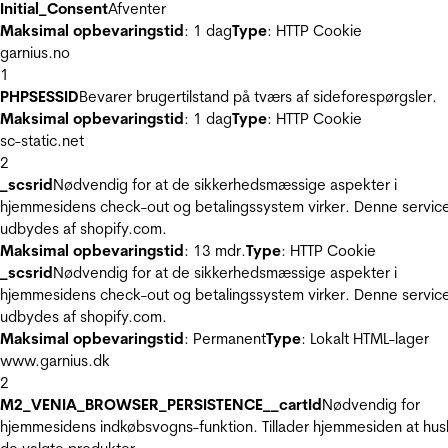
Initial_Consent
Afventer
Maksimal opbevaringstid
: 1 dag
Type
: HTTP Cookie
garnius.no
1
PHPSESSID
Bevarer brugertilstand på tværs af sideforespørgsler.
Maksimal opbevaringstid
: 1 dag
Type
: HTTP Cookie
sc-static.net
2
_scsrid
Nødvendig for at de sikkerhedsmæssige aspekter i
hjemmesidens check-out og betalingssystem virker. Denne servic
udbydes af shopify.com.
Maksimal opbevaringstid
: 13 mdr.
Type
: HTTP Cookie
_scsrid
Nødvendig for at de sikkerhedsmæssige aspekter i
hjemmesidens check-out og betalingssystem virker. Denne servic
udbydes af shopify.com.
Maksimal opbevaringstid
: Permanent
Type
: Lokalt HTML-lager
www.garnius.dk
2
M2_VENIA_BROWSER_PERSISTENCE__cartId
Nødvendig for
hjemmesidens indkøbsvogns-funktion. Tillader hjemmesiden at hus