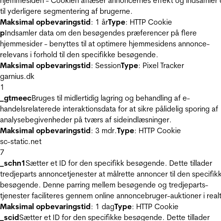
hjemmesiden - Cookien aflæser annoncernes effekt og indsamler 
til yderligere segmentering af brugerne.
Maksimal opbevaringstid
: 1 år
Type
: HTTP Cookie
p
Indsamler data om den besøgendes præferencer på flere
hjemmesider - benyttes til at optimere hjemmesidens annonce-
relevans i forhold til den specifikke besøgende.
Maksimal opbevaringstid
: Session
Type
: Pixel Tracker
garnius.dk
1
_gtmeec
Bruges til midlertidig lagring og behandling af e-
handelsrelaterede interaktionsdata for at sikre pålidelig sporing af
analysebegivenheder på tværs af sideindlæsninger.
Maksimal opbevaringstid
: 3 mdr.
Type
: HTTP Cookie
sc-static.net
7
_schn1
Sætter et ID for den specifikk besøgende. Dette tillader
tredjeparts annoncetjenester at målrette annoncer til den specifik
besøgende. Denne parring mellem besøgende og tredjeparts-
tjenester faciliteres gennem online annoncebruger-auktioner i realt
Maksimal opbevaringstid
: 1 dag
Type
: HTTP Cookie
_scid
Sætter et ID for den specifikke besøgende. Dette tillader