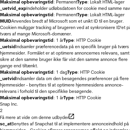
Maksimal opbevaringstid
: Permanent
Type
: Lokalt HTML-lager
_uetvid_exp
Indeholder udløbsdatoen for cookie med samme nav
Maksimal opbevaringstid
: Permanent
Type
: Lokalt HTML-lager
MUID
Anvendes bredt af Microsoft som et unikt ID til en bruger.
Cookien muliggør tracking af brugeren ved at synkronisere ID'et p
tværs af mange Microsoft-domæner.
Maksimal opbevaringstid
: 1 år
Type
: HTTP Cookie
_uetsid
Indsamler præferencedata på en specifik bruger på tværs 
hjemmesider. Formålet er at optimere annoncernes relevans, samt
sikre at den samme bruger ikke får vist den samme annonce flere
gange end tiltænkt.
Maksimal opbevaringstid
: 1 dag
Type
: HTTP Cookie
_uetvid
Indsamler data om den besøgendes præferencer på flere
hjemmesider - benyttes til at optimere hjemmesidens annonce-
relevans i forhold til den specifikke besøgende.
Maksimal opbevaringstid
: 1 år
Type
: HTTP Cookie
Snap Inc.
2
Få mere at vide om denne udbyder
sc_at
Benyttes af Snapchat til at implementere annonceindhold på