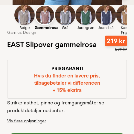
Beige
Gammelrosa
Grå
Jadegrøn
Jeansblå
Kamel
Garnius Design
Fra
219
kr
EAST Slipover gammelrosa
289
kr
PRISGARANTI
Hvis du finder en lavere pris,
tilbagebetaler vi differencen
+ 15% ekstra
Strikkefasthet, pinne og fremgangsmåte: se
produktdetaljer nedenfor.
Vis flere oplysninger