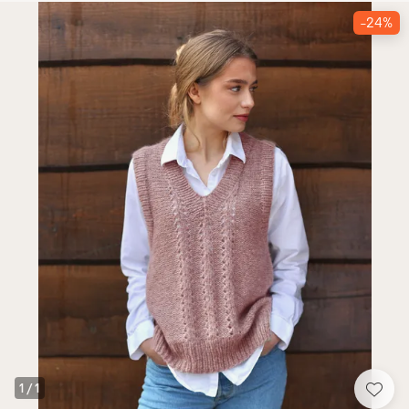
-24%
1
/
1