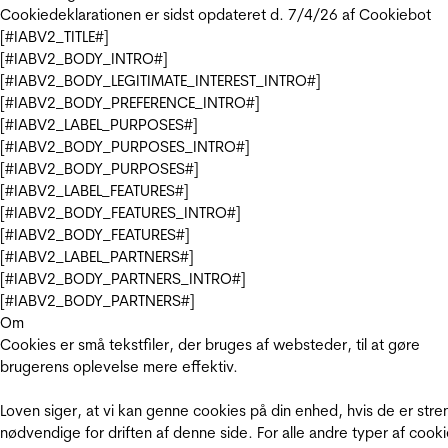
Cookiedeklarationen er sidst opdateret d. 7/4/26 af
Cookiebot
[#IABV2_TITLE#]
[#IABV2_BODY_INTRO#]
[#IABV2_BODY_LEGITIMATE_INTEREST_INTRO#]
[#IABV2_BODY_PREFERENCE_INTRO#]
[#IABV2_LABEL_PURPOSES#]
[#IABV2_BODY_PURPOSES_INTRO#]
[#IABV2_BODY_PURPOSES#]
[#IABV2_LABEL_FEATURES#]
[#IABV2_BODY_FEATURES_INTRO#]
[#IABV2_BODY_FEATURES#]
[#IABV2_LABEL_PARTNERS#]
[#IABV2_BODY_PARTNERS_INTRO#]
[#IABV2_BODY_PARTNERS#]
Om
Cookies er små tekstfiler, der bruges af websteder, til at gøre
brugerens oplevelse mere effektiv.
Loven siger, at vi kan genne cookies på din enhed, hvis de er stre
nødvendige for driften af denne side. For alle andre typer af cooki