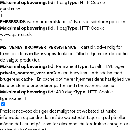
Maksimal opbevaringstid
: 1 dag
Type
: HTTP Cookie
garnius.no
1
PHPSESSID
Bevarer brugertilstand på tværs af sideforespørgsler.
Maksimal opbevaringstid
: 1 dag
Type
: HTTP Cookie
www.garnius.dk
2
M2_VENIA_BROWSER_PERSISTENCE__cartId
Nødvendig for
hjemmesidens indkøbsvogns-funktion. Tillader hjemmesiden at hus
de valgte produkter.
Maksimal opbevaringstid
: Permanent
Type
: Lokalt HTML-lager
private_content_version
Cookien benyttes i forbindelse med
brugerens cache - En cache optimerer hjemmesidens hastighed ve
laste bestemte procedurer på forhånd i browserens cache.
Maksimal opbevaringstid
: 400 dage
Type
: HTTP Cookie
Egenskaber
1
Præference-cookies gør det muligt for et websted at huske
information og ændre den måde webstedet tager sig ud på eller
måden det ser ud på, som for eksempel dit foretrukne sprog eller