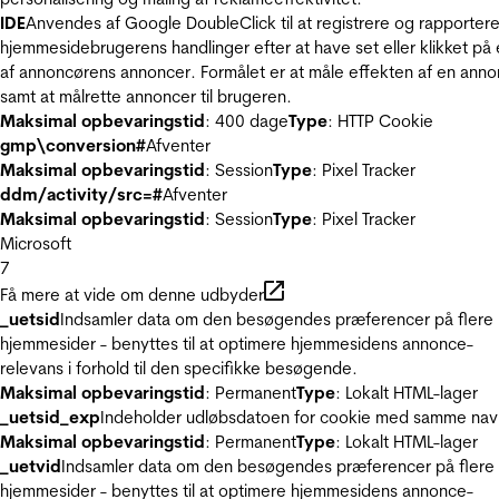
IDE
Anvendes af Google DoubleClick til at registrere og rapporter
hjemmesidebrugerens handlinger efter at have set eller klikket på
af annoncørens annoncer. Formålet er at måle effekten af en ann
samt at målrette annoncer til brugeren.
Maksimal opbevaringstid
: 400 dage
Type
: HTTP Cookie
gmp\conversion#
Afventer
Maksimal opbevaringstid
: Session
Type
: Pixel Tracker
ddm/activity/src=#
Afventer
Maksimal opbevaringstid
: Session
Type
: Pixel Tracker
Microsoft
7
Få mere at vide om denne udbyder
_uetsid
Indsamler data om den besøgendes præferencer på flere
hjemmesider - benyttes til at optimere hjemmesidens annonce-
relevans i forhold til den specifikke besøgende.
Maksimal opbevaringstid
: Permanent
Type
: Lokalt HTML-lager
_uetsid_exp
Indeholder udløbsdatoen for cookie med samme nav
Maksimal opbevaringstid
: Permanent
Type
: Lokalt HTML-lager
_uetvid
Indsamler data om den besøgendes præferencer på flere
hjemmesider - benyttes til at optimere hjemmesidens annonce-