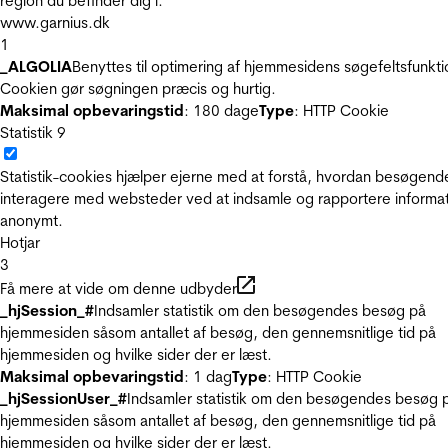
region du befinder dig i.
www.garnius.dk
1
_ALGOLIA
Benyttes til optimering af hjemmesidens søgefeltsfunkti
Cookien gør søgningen præcis og hurtig.
Maksimal opbevaringstid
: 180 dage
Type
: HTTP Cookie
Statistik
9
Statistik-cookies hjælper ejerne med at forstå, hvordan besøgend
interagere med websteder ved at indsamle og rapportere informa
anonymt.
Hotjar
3
Få mere at vide om denne udbyder
_hjSession_#
Indsamler statistik om den besøgendes besøg på
hjemmesiden såsom antallet af besøg, den gennemsnitlige tid på
hjemmesiden og hvilke sider der er læst.
Maksimal opbevaringstid
: 1 dag
Type
: HTTP Cookie
_hjSessionUser_#
Indsamler statistik om den besøgendes besøg 
hjemmesiden såsom antallet af besøg, den gennemsnitlige tid på
hjemmesiden og hvilke sider der er læst.