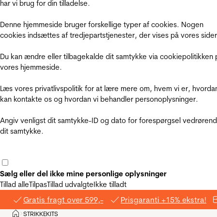
har vi brug for din tilladelse.
Denne hjemmeside bruger forskellige typer af cookies. Nogen
cookies indsættes af tredjepartstjenester, der vises på vores sider
Du kan ændre eller tilbagekalde dit samtykke via cookiepolitikken 
vores hjemmeside.
Læs vores privatlivspolitik for at lære mere om, hvem vi er, hvorda
kan kontakte os og hvordan vi behandler personoplysninger.
Angiv venligst dit samtykke-ID og dato for forespørgsel vedrøren
dit samtykke.
Sælg eller del ikke mine personlige oplysninger
Tillad alle
Tilpas
Tillad udvalgte
Ikke tilladt
Gratis fragt over 599,-
Prisgaranti +15% ekstra!
Hjem
STRIKKEKITS
>