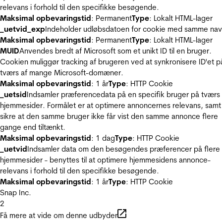
relevans i forhold til den specifikke besøgende.
Maksimal opbevaringstid
: Permanent
Type
: Lokalt HTML-lager
_uetvid_exp
Indeholder udløbsdatoen for cookie med samme nav
Maksimal opbevaringstid
: Permanent
Type
: Lokalt HTML-lager
MUID
Anvendes bredt af Microsoft som et unikt ID til en bruger.
Cookien muliggør tracking af brugeren ved at synkronisere ID'et p
tværs af mange Microsoft-domæner.
Maksimal opbevaringstid
: 1 år
Type
: HTTP Cookie
_uetsid
Indsamler præferencedata på en specifik bruger på tværs 
hjemmesider. Formålet er at optimere annoncernes relevans, samt
sikre at den samme bruger ikke får vist den samme annonce flere
gange end tiltænkt.
Maksimal opbevaringstid
: 1 dag
Type
: HTTP Cookie
_uetvid
Indsamler data om den besøgendes præferencer på flere
hjemmesider - benyttes til at optimere hjemmesidens annonce-
relevans i forhold til den specifikke besøgende.
Maksimal opbevaringstid
: 1 år
Type
: HTTP Cookie
Snap Inc.
2
Få mere at vide om denne udbyder