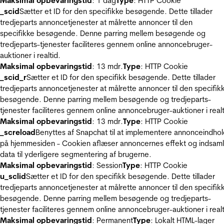
Maksimal opbevaringstid
: 1 dag
Type
: HTTP Cookie
_scid
Sætter et ID for den specifikke besøgende. Dette tillader
tredjeparts annoncetjenester at målrette annoncer til den
specifikke besøgende. Denne parring mellem besøgende og
tredjeparts-tjenester faciliteres gennem online annoncebruger-
auktioner i realtid.
Maksimal opbevaringstid
: 13 mdr.
Type
: HTTP Cookie
_scid_r
Sætter et ID for den specifikk besøgende. Dette tillader
tredjeparts annoncetjenester at målrette annoncer til den specifik
besøgende. Denne parring mellem besøgende og tredjeparts-
tjenester faciliteres gennem online annoncebruger-auktioner i realt
Maksimal opbevaringstid
: 13 mdr.
Type
: HTTP Cookie
_screload
Benyttes af Snapchat til at implementere annonceindho
på hjemmesiden - Cookien aflæser annoncernes effekt og indsaml
data til yderligere segmentering af brugerne.
Maksimal opbevaringstid
: Session
Type
: HTTP Cookie
u_sclid
Sætter et ID for den specifikk besøgende. Dette tillader
tredjeparts annoncetjenester at målrette annoncer til den specifik
besøgende. Denne parring mellem besøgende og tredjeparts-
tjenester faciliteres gennem online annoncebruger-auktioner i realt
Maksimal opbevaringstid
: Permanent
Type
: Lokalt HTML-lager