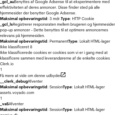
_gcl_au
Benyttes af Google Adsense til at eksperimentere med
effektiviteten af deres annoncer. Disse finder sted på alle
hjemmesider der benytter Google Adsense.
Maksimal opbevaringstid
: 3 mdr.
Type
: HTTP Cookie
_gcl_ls
Registrerer responsraten mellem brugeren og hjemmeside
pop-up annoncer - Dette benyttes til at optimere annoncernes
relevans på hjemmesiden.
Maksimal opbevaringstid
: Permanent
Type
: Lokalt HTML-lager
Ikke klassificeret
8
Ikke klassificerede cookies er cookies som vi er i gang med at
klassificere sammen med leverandørerne af de enkelte cookies
Clerk.io
1
Få mere at vide om denne udbyder
__clerk_debug
Afventer
Maksimal opbevaringstid
: Session
Type
: Lokalt HTML-lager
assets.voyado.com
1
_vaS
Afventer
Maksimal opbevaringstid
: Session
Type
: Lokalt HTML-lager