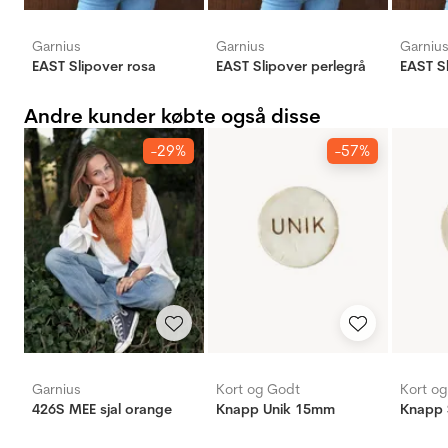
Garnius
Garnius
Garniu
EAST Slipover rosa
EAST Slipover perlegrå
EAST S
Andre kunder købte også disse
-29%
-57%
Garnius
Kort og Godt
Kort o
426S MEE sjal orange
Knapp Unik 15mm