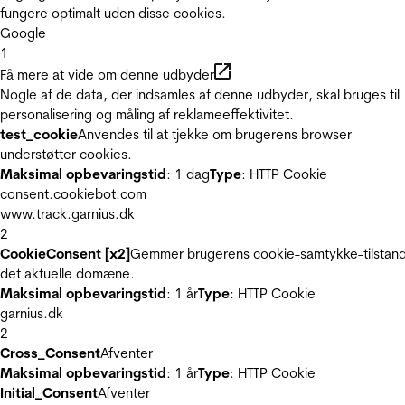
fungere optimalt uden disse cookies.
Google
1
Få mere at vide om denne udbyder
Nogle af de data, der indsamles af denne udbyder, skal bruges til
personalisering og måling af reklameeffektivitet.
test_cookie
Anvendes til at tjekke om brugerens browser
understøtter cookies.
Maksimal opbevaringstid
: 1 dag
Type
: HTTP Cookie
consent.cookiebot.com
www.track.garnius.dk
2
CookieConsent [x2]
Gemmer brugerens cookie-samtykke-tilstand
det aktuelle domæne.
Maksimal opbevaringstid
: 1 år
Type
: HTTP Cookie
garnius.dk
2
Cross_Consent
Afventer
Maksimal opbevaringstid
: 1 år
Type
: HTTP Cookie
Initial_Consent
Afventer