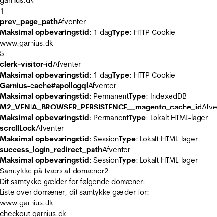
garnius.dk
1
prev_page_path
Afventer
Maksimal opbevaringstid
: 1 dag
Type
: HTTP Cookie
www.garnius.dk
5
clerk-visitor-id
Afventer
Maksimal opbevaringstid
: 1 dag
Type
: HTTP Cookie
Garnius-cache#apollogql
Afventer
Maksimal opbevaringstid
: Permanent
Type
: IndexedDB
M2_VENIA_BROWSER_PERSISTENCE__magento_cache_id
Afve
Maksimal opbevaringstid
: Permanent
Type
: Lokalt HTML-lager
scrollLock
Afventer
Maksimal opbevaringstid
: Session
Type
: Lokalt HTML-lager
success_login_redirect_path
Afventer
Maksimal opbevaringstid
: Session
Type
: Lokalt HTML-lager
Samtykke på tværs af domæner
2
Dit samtykke gælder for følgende domæner:
Liste over domæner, dit samtykke gælder for:
www.garnius.dk
checkout.garnius.dk