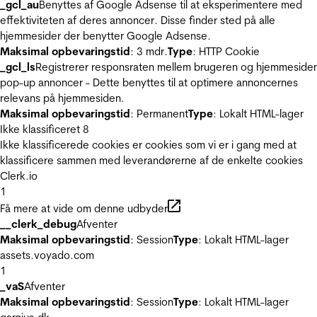
_gcl_au
Benyttes af Google Adsense til at eksperimentere med
effektiviteten af deres annoncer. Disse finder sted på alle
hjemmesider der benytter Google Adsense.
Maksimal opbevaringstid
: 3 mdr.
Type
: HTTP Cookie
_gcl_ls
Registrerer responsraten mellem brugeren og hjemmeside
pop-up annoncer - Dette benyttes til at optimere annoncernes
relevans på hjemmesiden.
Maksimal opbevaringstid
: Permanent
Type
: Lokalt HTML-lager
Ikke klassificeret
8
Ikke klassificerede cookies er cookies som vi er i gang med at
klassificere sammen med leverandørerne af de enkelte cookies
Clerk.io
1
Få mere at vide om denne udbyder
__clerk_debug
Afventer
Maksimal opbevaringstid
: Session
Type
: Lokalt HTML-lager
assets.voyado.com
1
_vaS
Afventer
Maksimal opbevaringstid
: Session
Type
: Lokalt HTML-lager