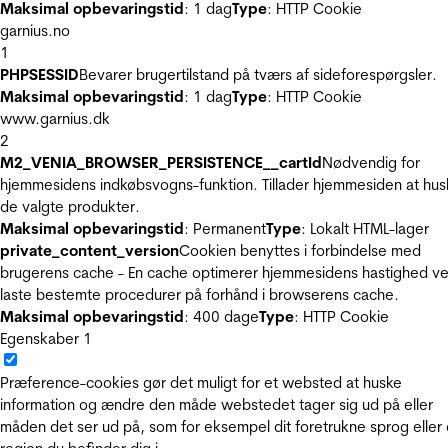
Maksimal opbevaringstid
: 1 dag
Type
: HTTP Cookie
garnius.no
1
PHPSESSID
Bevarer brugertilstand på tværs af sideforespørgsler.
Maksimal opbevaringstid
: 1 dag
Type
: HTTP Cookie
www.garnius.dk
2
M2_VENIA_BROWSER_PERSISTENCE__cartId
Nødvendig for
hjemmesidens indkøbsvogns-funktion. Tillader hjemmesiden at hus
de valgte produkter.
Maksimal opbevaringstid
: Permanent
Type
: Lokalt HTML-lager
private_content_version
Cookien benyttes i forbindelse med
brugerens cache - En cache optimerer hjemmesidens hastighed ve
laste bestemte procedurer på forhånd i browserens cache.
Maksimal opbevaringstid
: 400 dage
Type
: HTTP Cookie
Egenskaber
1
Præference-cookies gør det muligt for et websted at huske
information og ændre den måde webstedet tager sig ud på eller
måden det ser ud på, som for eksempel dit foretrukne sprog eller