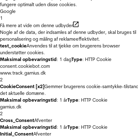
fungere optimalt uden disse cookies.
Google
1
Få mere at vide om denne udbyder
Nogle af de data, der indsamles af denne udbyder, skal bruges til
personalisering og måling af reklameeffektivitet.
test_cookie
Anvendes til at tjekke om brugerens browser
understøtter cookies.
Maksimal opbevaringstid
: 1 dag
Type
: HTTP Cookie
consent.cookiebot.com
www.track.garnius.dk
2
CookieConsent [x2]
Gemmer brugerens cookie-samtykke-tilstand
det aktuelle domæne.
Maksimal opbevaringstid
: 1 år
Type
: HTTP Cookie
garnius.dk
2
Cross_Consent
Afventer
Maksimal opbevaringstid
: 1 år
Type
: HTTP Cookie
Initial_Consent
Afventer