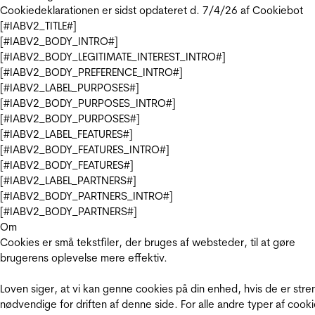
Cookiedeklarationen er sidst opdateret d. 7/4/26 af
Cookiebot
[#IABV2_TITLE#]
[#IABV2_BODY_INTRO#]
[#IABV2_BODY_LEGITIMATE_INTEREST_INTRO#]
[#IABV2_BODY_PREFERENCE_INTRO#]
[#IABV2_LABEL_PURPOSES#]
[#IABV2_BODY_PURPOSES_INTRO#]
[#IABV2_BODY_PURPOSES#]
[#IABV2_LABEL_FEATURES#]
[#IABV2_BODY_FEATURES_INTRO#]
[#IABV2_BODY_FEATURES#]
[#IABV2_LABEL_PARTNERS#]
[#IABV2_BODY_PARTNERS_INTRO#]
[#IABV2_BODY_PARTNERS#]
Om
Cookies er små tekstfiler, der bruges af websteder, til at gøre
brugerens oplevelse mere effektiv.
Loven siger, at vi kan genne cookies på din enhed, hvis de er stre
nødvendige for driften af denne side. For alle andre typer af cooki