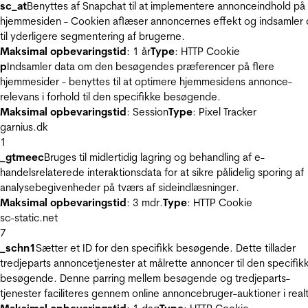
sc_at
Benyttes af Snapchat til at implementere annonceindhold på
hjemmesiden - Cookien aflæser annoncernes effekt og indsamler 
til yderligere segmentering af brugerne.
Maksimal opbevaringstid
: 1 år
Type
: HTTP Cookie
p
Indsamler data om den besøgendes præferencer på flere
hjemmesider - benyttes til at optimere hjemmesidens annonce-
relevans i forhold til den specifikke besøgende.
Maksimal opbevaringstid
: Session
Type
: Pixel Tracker
garnius.dk
1
_gtmeec
Bruges til midlertidig lagring og behandling af e-
handelsrelaterede interaktionsdata for at sikre pålidelig sporing af
analysebegivenheder på tværs af sideindlæsninger.
Maksimal opbevaringstid
: 3 mdr.
Type
: HTTP Cookie
sc-static.net
7
_schn1
Sætter et ID for den specifikk besøgende. Dette tillader
tredjeparts annoncetjenester at målrette annoncer til den specifik
besøgende. Denne parring mellem besøgende og tredjeparts-
tjenester faciliteres gennem online annoncebruger-auktioner i realt