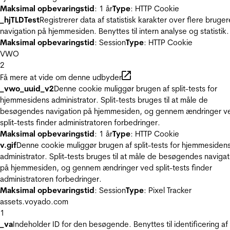
Maksimal opbevaringstid
: 1 år
Type
: HTTP Cookie
_hjTLDTest
Registrerer data af statistisk karakter over flere bruger
navigation på hjemmesiden. Benyttes til intern analyse og statistik.
Maksimal opbevaringstid
: Session
Type
: HTTP Cookie
VWO
2
Få mere at vide om denne udbyder
_vwo_uuid_v2
Denne cookie muliggør brugen af split-tests for
hjemmesidens administrator. Split-tests bruges til at måle de
besøgendes navigation på hjemmesiden, og gennem ændringer v
split-tests finder administratoren forbedringer.
Maksimal opbevaringstid
: 1 år
Type
: HTTP Cookie
v.gif
Denne cookie muliggør brugen af split-tests for hjemmesiden
administrator. Split-tests bruges til at måle de besøgendes navigat
på hjemmesiden, og gennem ændringer ved split-tests finder
administratoren forbedringer.
Maksimal opbevaringstid
: Session
Type
: Pixel Tracker
assets.voyado.com
1
_va
Indeholder ID for den besøgende. Benyttes til identificering af