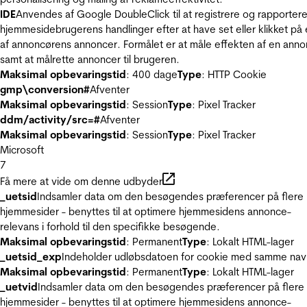
IDE
Anvendes af Google DoubleClick til at registrere og rapporter
hjemmesidebrugerens handlinger efter at have set eller klikket på
af annoncørens annoncer. Formålet er at måle effekten af en ann
samt at målrette annoncer til brugeren.
Maksimal opbevaringstid
: 400 dage
Type
: HTTP Cookie
gmp\conversion#
Afventer
Maksimal opbevaringstid
: Session
Type
: Pixel Tracker
ddm/activity/src=#
Afventer
Maksimal opbevaringstid
: Session
Type
: Pixel Tracker
Microsoft
7
Få mere at vide om denne udbyder
_uetsid
Indsamler data om den besøgendes præferencer på flere
hjemmesider - benyttes til at optimere hjemmesidens annonce-
relevans i forhold til den specifikke besøgende.
Maksimal opbevaringstid
: Permanent
Type
: Lokalt HTML-lager
_uetsid_exp
Indeholder udløbsdatoen for cookie med samme nav
Maksimal opbevaringstid
: Permanent
Type
: Lokalt HTML-lager
_uetvid
Indsamler data om den besøgendes præferencer på flere
hjemmesider - benyttes til at optimere hjemmesidens annonce-