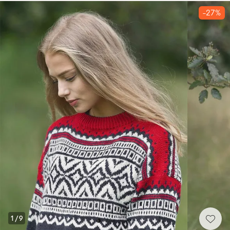
-27%
1
/
9