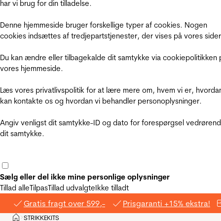
har vi brug for din tilladelse.
Denne hjemmeside bruger forskellige typer af cookies. Nogen
cookies indsættes af tredjepartstjenester, der vises på vores sider
Du kan ændre eller tilbagekalde dit samtykke via cookiepolitikken 
vores hjemmeside.
Læs vores privatlivspolitik for at lære mere om, hvem vi er, hvorda
kan kontakte os og hvordan vi behandler personoplysninger.
Angiv venligst dit samtykke-ID og dato for forespørgsel vedrøren
dit samtykke.
Sælg eller del ikke mine personlige oplysninger
Tillad alle
Tilpas
Tillad udvalgte
Ikke tilladt
Gratis fragt over 599,-
Prisgaranti +15% ekstra!
Hjem
STRIKKEKITS
>