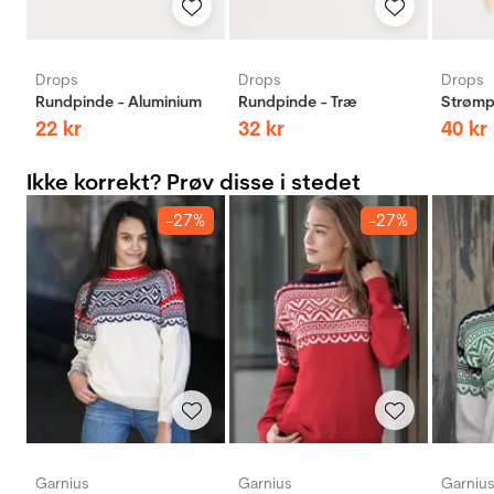
Drops
Drops
Drops
Rundpinde - Aluminium
Rundpinde - Træ
Strømp
22
kr
32
kr
40
kr
Ikke korrekt? Prøv disse i stedet
-27%
-27%
Garnius
Garnius
Garniu