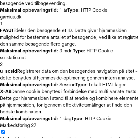
besøgende ved tilbagevending.
Maksimal opbevaringstid
: 1 år
Type
: HTTP Cookie
garnius.dk
1
FPAU
Tildeler den besøgende et ID. Dette giver hjemmesiden
mulighed for bestemme antallet af besøgende, ved ikke at registr
den samme besøgende flere gange.
Maksimal opbevaringstid
: 3 mdr.
Type
: HTTP Cookie
sc-static.net
2
u_scsid
Registrerer data om den besøgendes navigation på sitet -
dette benyttes til hjemmeside‐optimering gennem intern analyse.
Maksimal opbevaringstid
: Session
Type
: Lokalt HTML-lager
X-AB
Denne cookie benyttes i forbindelse med multi-variate-tests 
Dette gør hjemmesiden i stand til at ændre og kombinere element
på hjemmesiden, for igennem effektivitetsmålinger at finde den
bedste kombination.
Maksimal opbevaringstid
: 1 dag
Type
: HTTP Cookie
Markedsføring
27