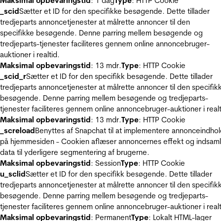
Maksimal opbevaringstid
: 1 dag
Type
: HTTP Cookie
_scid
Sætter et ID for den specifikke besøgende. Dette tillader
tredjeparts annoncetjenester at målrette annoncer til den
specifikke besøgende. Denne parring mellem besøgende og
tredjeparts-tjenester faciliteres gennem online annoncebruger-
auktioner i realtid.
Maksimal opbevaringstid
: 13 mdr.
Type
: HTTP Cookie
_scid_r
Sætter et ID for den specifikk besøgende. Dette tillader
tredjeparts annoncetjenester at målrette annoncer til den specifik
besøgende. Denne parring mellem besøgende og tredjeparts-
tjenester faciliteres gennem online annoncebruger-auktioner i realt
Maksimal opbevaringstid
: 13 mdr.
Type
: HTTP Cookie
_screload
Benyttes af Snapchat til at implementere annonceindho
på hjemmesiden - Cookien aflæser annoncernes effekt og indsaml
data til yderligere segmentering af brugerne.
Maksimal opbevaringstid
: Session
Type
: HTTP Cookie
u_sclid
Sætter et ID for den specifikk besøgende. Dette tillader
tredjeparts annoncetjenester at målrette annoncer til den specifik
besøgende. Denne parring mellem besøgende og tredjeparts-
tjenester faciliteres gennem online annoncebruger-auktioner i realt
Maksimal opbevaringstid
: Permanent
Type
: Lokalt HTML-lager