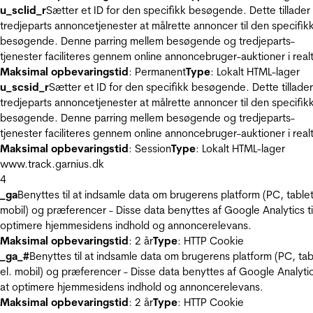
u_sclid_r
Sætter et ID for den specifikk besøgende. Dette tillader
tredjeparts annoncetjenester at målrette annoncer til den specifik
besøgende. Denne parring mellem besøgende og tredjeparts-
tjenester faciliteres gennem online annoncebruger-auktioner i realt
Maksimal opbevaringstid
: Permanent
Type
: Lokalt HTML-lager
u_scsid_r
Sætter et ID for den specifikk besøgende. Dette tillader
tredjeparts annoncetjenester at målrette annoncer til den specifik
besøgende. Denne parring mellem besøgende og tredjeparts-
tjenester faciliteres gennem online annoncebruger-auktioner i realt
Maksimal opbevaringstid
: Session
Type
: Lokalt HTML-lager
www.track.garnius.dk
4
_ga
Benyttes til at indsamle data om brugerens platform (PC, tablet
mobil) og præferencer - Disse data benyttes af Google Analytics til
optimere hjemmesidens indhold og annoncerelevans.
Maksimal opbevaringstid
: 2 år
Type
: HTTP Cookie
_ga_#
Benyttes til at indsamle data om brugerens platform (PC, tab
el. mobil) og præferencer - Disse data benyttes af Google Analytics
at optimere hjemmesidens indhold og annoncerelevans.
Maksimal opbevaringstid
: 2 år
Type
: HTTP Cookie