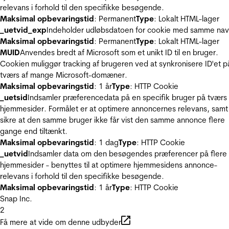
relevans i forhold til den specifikke besøgende.
Maksimal opbevaringstid
: Permanent
Type
: Lokalt HTML-lager
_uetvid_exp
Indeholder udløbsdatoen for cookie med samme nav
Maksimal opbevaringstid
: Permanent
Type
: Lokalt HTML-lager
MUID
Anvendes bredt af Microsoft som et unikt ID til en bruger.
Cookien muliggør tracking af brugeren ved at synkronisere ID'et p
tværs af mange Microsoft-domæner.
Maksimal opbevaringstid
: 1 år
Type
: HTTP Cookie
_uetsid
Indsamler præferencedata på en specifik bruger på tværs 
hjemmesider. Formålet er at optimere annoncernes relevans, samt
sikre at den samme bruger ikke får vist den samme annonce flere
gange end tiltænkt.
Maksimal opbevaringstid
: 1 dag
Type
: HTTP Cookie
_uetvid
Indsamler data om den besøgendes præferencer på flere
hjemmesider - benyttes til at optimere hjemmesidens annonce-
relevans i forhold til den specifikke besøgende.
Maksimal opbevaringstid
: 1 år
Type
: HTTP Cookie
Snap Inc.
2
Få mere at vide om denne udbyder