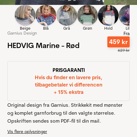
Beige
Blå
Grå
Grøn
Hvid
Lilla
Garnius Design
Fra
459
kr
HEDVIG Marine - Rød
629
kr
PRISGARANTI
Hvis du finder en lavere pris,
tilbagebetaler vi differencen
+ 15% ekstra
Original design fra Garnius. Strikkekit med mønster
og komplet garnforbrug til den valgte størrelse.
Opskriften sendes som PDF-fil til din mail.
Vis flere oplysninger