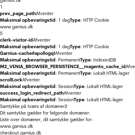
garnius.dk
1
prev_page_path
Afventer
Maksimal opbevaringstid
: 1 dag
Type
: HTTP Cookie
www.garnius.dk
5
clerk-visitor-id
Afventer
Maksimal opbevaringstid
: 1 dag
Type
: HTTP Cookie
Garnius-cache#apollogql
Afventer
Maksimal opbevaringstid
: Permanent
Type
: IndexedDB
M2_VENIA_BROWSER_PERSISTENCE__magento_cache_id
Afve
Maksimal opbevaringstid
: Permanent
Type
: Lokalt HTML-lager
scrollLock
Afventer
Maksimal opbevaringstid
: Session
Type
: Lokalt HTML-lager
success_login_redirect_path
Afventer
Maksimal opbevaringstid
: Session
Type
: Lokalt HTML-lager
Samtykke på tværs af domæner
2
Dit samtykke gælder for følgende domæner:
Liste over domæner, dit samtykke gælder for:
www.garnius.dk
checkout.garnius.dk