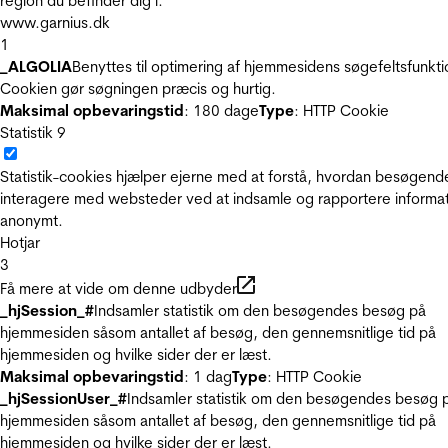
region du befinder dig i.
www.garnius.dk
1
_ALGOLIA
Benyttes til optimering af hjemmesidens søgefeltsfunkti
Cookien gør søgningen præcis og hurtig.
Maksimal opbevaringstid
: 180 dage
Type
: HTTP Cookie
Statistik
9
Statistik-cookies hjælper ejerne med at forstå, hvordan besøgend
interagere med websteder ved at indsamle og rapportere informa
anonymt.
Hotjar
3
Få mere at vide om denne udbyder
_hjSession_#
Indsamler statistik om den besøgendes besøg på
hjemmesiden såsom antallet af besøg, den gennemsnitlige tid på
hjemmesiden og hvilke sider der er læst.
Maksimal opbevaringstid
: 1 dag
Type
: HTTP Cookie
_hjSessionUser_#
Indsamler statistik om den besøgendes besøg 
hjemmesiden såsom antallet af besøg, den gennemsnitlige tid på
hjemmesiden og hvilke sider der er læst.