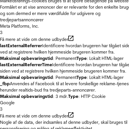
Markedsførings-cookies bruges til at spore besøgende på webste
Formålet er at vise annoncer der er relevante for den enkelte brug
og som dermed er mere værdifulde for udgivere og
tredjepartsannoncører
Meta Platforms, Inc.
3
Få mere at vide om denne udbyder
lastExternalReferrer
Identificere hvordan brugeren har tilgået sid
ved at registrere hvilken hjemmeside brugeren kommer fra.
Maksimal opbevaringstid
: Permanent
Type
: Lokalt HTML-lager
lastExternalReferrerTime
Identificere hvordan brugeren har tilgå
siden ved at registrere hvilken hjemmeside brugeren kommer fra.
Maksimal opbevaringstid
: Permanent
Type
: Lokalt HTML-lager
_fbp
Anvendes af Facebook til at levere forskellige reklame-tjenes
herunder realtids-bud fra tredjeparts-annoncører.
Maksimal opbevaringstid
: 3 mdr.
Type
: HTTP Cookie
Google
3
Få mere at vide om denne udbyder
Nogle af de data, der indsamles af denne udbyder, skal bruges til
personalisering og måling af reklameeffektivitet.