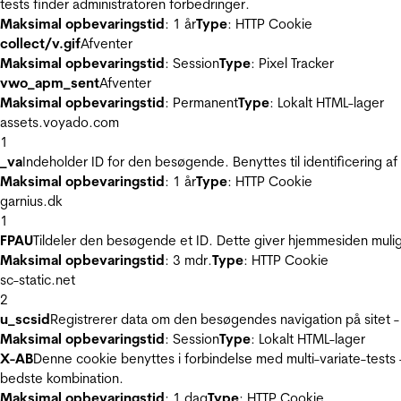
tests finder administratoren forbedringer.
Maksimal opbevaringstid
: 1 år
Type
: HTTP Cookie
collect/v.gif
Afventer
Maksimal opbevaringstid
: Session
Type
: Pixel Tracker
vwo_apm_sent
Afventer
Maksimal opbevaringstid
: Permanent
Type
: Lokalt HTML-lager
assets.voyado.com
1
_va
Indeholder ID for den besøgende. Benyttes til identificering 
Maksimal opbevaringstid
: 1 år
Type
: HTTP Cookie
garnius.dk
1
FPAU
Tildeler den besøgende et ID. Dette giver hjemmesiden mul
Maksimal opbevaringstid
: 3 mdr.
Type
: HTTP Cookie
sc-static.net
2
u_scsid
Registrerer data om den besøgendes navigation på sitet -
Maksimal opbevaringstid
: Session
Type
: Lokalt HTML-lager
X-AB
Denne cookie benyttes i forbindelse med multi-variate-tests
bedste kombination.
Maksimal opbevaringstid
: 1 dag
Type
: HTTP Cookie