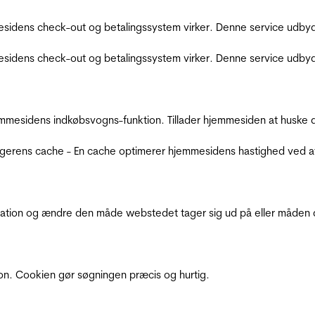
sidens check-out og betalingssystem virker. Denne service udbyd
sidens check-out og betalingssystem virker. Denne service udbyd
mmesidens indkøbsvogns-funktion. Tillader hjemmesiden at huske d
ugerens cache - En cache optimerer hjemmesidens hastighed ved a
ation og ændre den måde webstedet tager sig ud på eller måden de
ion. Cookien gør søgningen præcis og hurtig.