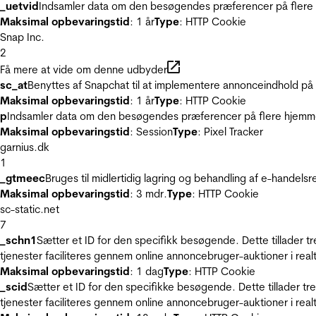
_uetvid
Indsamler data om den besøgendes præferencer på flere h
Maksimal opbevaringstid
: 1 år
Type
: HTTP Cookie
Snap Inc.
2
Få mere at vide om denne udbyder
sc_at
Benyttes af Snapchat til at implementere annonceindhold på
Maksimal opbevaringstid
: 1 år
Type
: HTTP Cookie
p
Indsamler data om den besøgendes præferencer på flere hjemmesi
Maksimal opbevaringstid
: Session
Type
: Pixel Tracker
garnius.dk
1
_gtmeec
Bruges til midlertidig lagring og behandling af e-handels
Maksimal opbevaringstid
: 3 mdr.
Type
: HTTP Cookie
sc-static.net
7
_schn1
Sætter et ID for den specifikk besøgende. Dette tillader 
tjenester faciliteres gennem online annoncebruger-auktioner i realt
Maksimal opbevaringstid
: 1 dag
Type
: HTTP Cookie
_scid
Sætter et ID for den specifikke besøgende. Dette tillader t
tjenester faciliteres gennem online annoncebruger-auktioner i realt