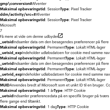
gmp\conversion#
Afventer
Maksimal opbevaringstid
: Session
Type
: Pixel Tracker
ddm/activity/src=#
Afventer
Maksimal opbevaringstid
: Session
Type
: Pixel Tracker
Microsoft
7
Få mere at vide om denne udbyder
_uetsid
Indsamler data om den besøgendes præferencer på flere hj
Maksimal opbevaringstid
: Permanent
Type
: Lokalt HTML-lager
_uetsid_exp
Indeholder udløbsdatoen for cookie med samme nav
Maksimal opbevaringstid
: Permanent
Type
: Lokalt HTML-lager
_uetvid
Indsamler data om den besøgendes præferencer på flere h
Maksimal opbevaringstid
: Permanent
Type
: Lokalt HTML-lager
_uetvid_exp
Indeholder udløbsdatoen for cookie med samme nav
Maksimal opbevaringstid
: Permanent
Type
: Lokalt HTML-lager
MUID
Anvendes bredt af Microsoft som et unikt ID til en bruger. 
Maksimal opbevaringstid
: 1 år
Type
: HTTP Cookie
_uetsid
Indsamler præferencedata på en specifik bruger på tværs 
flere gange end tiltænkt.
Maksimal opbevaringstid
: 1 dag
Type
: HTTP Cookie