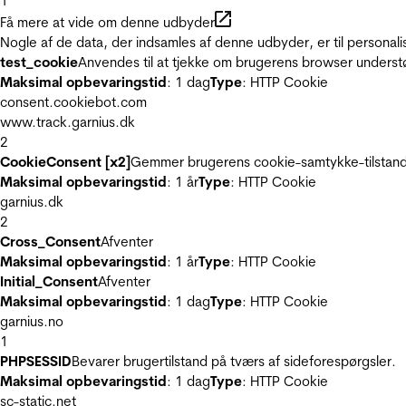
1
Få mere at vide om denne udbyder
Nogle af de data, der indsamles af denne udbyder, er til personali
test_cookie
Anvendes til at tjekke om brugerens browser underst
Maksimal opbevaringstid
: 1 dag
Type
: HTTP Cookie
consent.cookiebot.com
www.track.garnius.dk
2
CookieConsent [x2]
Gemmer brugerens cookie-samtykke-tilstand
Maksimal opbevaringstid
: 1 år
Type
: HTTP Cookie
garnius.dk
2
Cross_Consent
Afventer
Maksimal opbevaringstid
: 1 år
Type
: HTTP Cookie
Initial_Consent
Afventer
Maksimal opbevaringstid
: 1 dag
Type
: HTTP Cookie
garnius.no
1
PHPSESSID
Bevarer brugertilstand på tværs af sideforespørgsler.
Maksimal opbevaringstid
: 1 dag
Type
: HTTP Cookie
sc-static.net