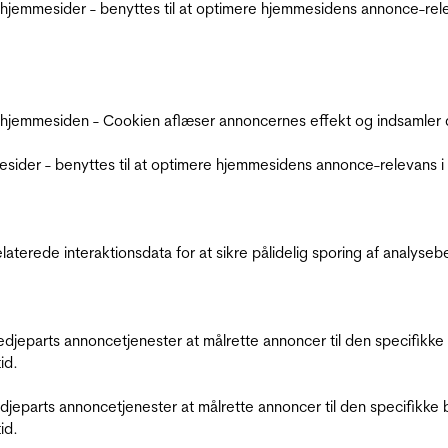
jemmesider - benyttes til at optimere hjemmesidens annonce-relev
 hjemmesiden - Cookien aflæser annoncernes effekt og indsamler d
der - benyttes til at optimere hjemmesidens annonce-relevans i f
relaterede interaktionsdata for at sikre pålidelig sporing af analys
tredjeparts annoncetjenester at målrette annoncer til den specifi
id.
redjeparts annoncetjenester at målrette annoncer til den specifi
id.