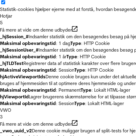
Statistik-cookies hjælper ejerne med at forstå, hvordan besøgen
Hotjar
5
Få mere at vide om denne udbyder
_hjSession_#
Indsamler statistik om den besøgendes besøg på hje
Maksimal opbevaringstid
: 1 dag
Type
: HTTP Cookie
_hjSessionUser_#
Indsamler statistik om den besøgendes besøg p
Maksimal opbevaringstid
: 1 år
Type
: HTTP Cookie
_hjTLDTest
Registrerer data af statistisk karakter over flere bruge
Maksimal opbevaringstid
: Session
Type
: HTTP Cookie
hjActiveViewportIds
Denne cookie bruges kun under det aktuelle
bruges af hjemmesiden til at optimere deres hjemmeside og under
Maksimal opbevaringstid
: Permanent
Type
: Lokalt HTML-lager
hjViewportId
Lagrer brugerens skærmstørrelse for at tilpasse stør
Maksimal opbevaringstid
: Session
Type
: Lokalt HTML-lager
VWO
3
Få mere at vide om denne udbyder
_vwo_uuid_v2
Denne cookie muliggør brugen af split-tests for h