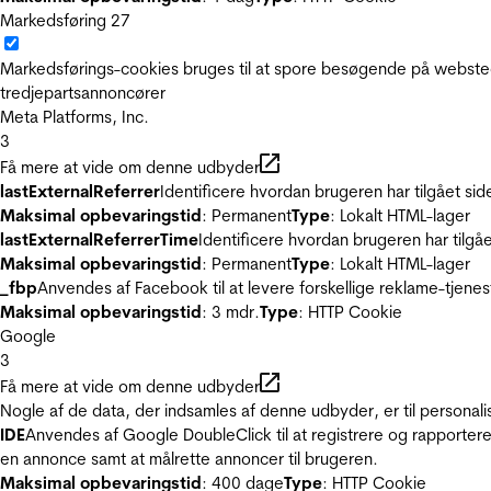
Markedsføring
27
Markedsførings-cookies bruges til at spore besøgende på websted
tredjepartsannoncører
Meta Platforms, Inc.
3
Få mere at vide om denne udbyder
lastExternalReferrer
Identificere hvordan brugeren har tilgået si
Maksimal opbevaringstid
: Permanent
Type
: Lokalt HTML-lager
lastExternalReferrerTime
Identificere hvordan brugeren har tilgå
Maksimal opbevaringstid
: Permanent
Type
: Lokalt HTML-lager
_fbp
Anvendes af Facebook til at levere forskellige reklame-tjenes
Maksimal opbevaringstid
: 3 mdr.
Type
: HTTP Cookie
Google
3
Få mere at vide om denne udbyder
Nogle af de data, der indsamles af denne udbyder, er til personali
IDE
Anvendes af Google DoubleClick til at registrere og rapportere
en annonce samt at målrette annoncer til brugeren.
Maksimal opbevaringstid
: 400 dage
Type
: HTTP Cookie