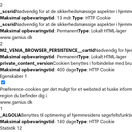
2
_scsrid
Nødvendig for at de sikkerhedsmæssige aspekter i hjemme
Maksimal opbevaringstid
: 13 mdr.
Type
: HTTP Cookie
_scsrid
Nødvendig for at de sikkerhedsmæssige aspekter i hjemme
Maksimal opbevaringstid
: Permanent
Type
: Lokalt HTML-lager
www.garnius.dk
2
M2_VENIA_BROWSER_PERSISTENCE__cartId
Nødvendig for hje
Maksimal opbevaringstid
: Permanent
Type
: Lokalt HTML-lager
private_content_version
Cookien benyttes i forbindelse med br
Maksimal opbevaringstid
: 400 dage
Type
: HTTP Cookie
Egenskaber
1
Præference-cookies gør det muligt for et websted at huske inform
region du befinder dig i.
www.garnius.dk
1
_ALGOLIA
Benyttes til optimering af hjemmesidens søgefeltsfunkt
Maksimal opbevaringstid
: 180 dage
Type
: HTTP Cookie
Statistik
12