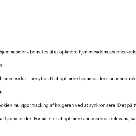
emmesider - benyttes til at optimere hjemmesidens annonce-relev
n.
jemmesider - benyttes til at optimere hjemmesidens annonce-relev
n.
Cookien muliggør tracking af brugeren ved at synkronisere ID'et p
af hjemmesider. Formålet er at optimere annoncernes relevans, s