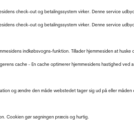
sidens check-out og betalingssystem virker. Denne service udbyd
sidens check-out og betalingssystem virker. Denne service udbyd
mmesidens indkøbsvogns-funktion. Tillader hjemmesiden at huske d
ugerens cache - En cache optimerer hjemmesidens hastighed ved a
ation og ændre den måde webstedet tager sig ud på eller måden de
ion. Cookien gør søgningen præcis og hurtig.