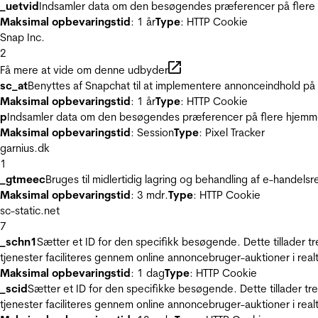
_uetvid
Indsamler data om den besøgendes præferencer på flere h
Maksimal opbevaringstid
: 1 år
Type
: HTTP Cookie
Snap Inc.
2
Få mere at vide om denne udbyder
sc_at
Benyttes af Snapchat til at implementere annonceindhold på
Maksimal opbevaringstid
: 1 år
Type
: HTTP Cookie
p
Indsamler data om den besøgendes præferencer på flere hjemmesi
Maksimal opbevaringstid
: Session
Type
: Pixel Tracker
garnius.dk
1
_gtmeec
Bruges til midlertidig lagring og behandling af e-handels
Maksimal opbevaringstid
: 3 mdr.
Type
: HTTP Cookie
sc-static.net
7
_schn1
Sætter et ID for den specifikk besøgende. Dette tillader 
tjenester faciliteres gennem online annoncebruger-auktioner i realt
Maksimal opbevaringstid
: 1 dag
Type
: HTTP Cookie
_scid
Sætter et ID for den specifikke besøgende. Dette tillader t
tjenester faciliteres gennem online annoncebruger-auktioner i realt