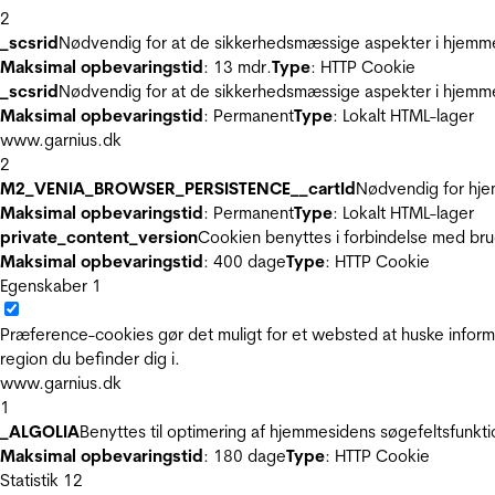
2
_scsrid
Nødvendig for at de sikkerhedsmæssige aspekter i hjemme
Maksimal opbevaringstid
: 13 mdr.
Type
: HTTP Cookie
_scsrid
Nødvendig for at de sikkerhedsmæssige aspekter i hjemme
Maksimal opbevaringstid
: Permanent
Type
: Lokalt HTML-lager
www.garnius.dk
2
M2_VENIA_BROWSER_PERSISTENCE__cartId
Nødvendig for hje
Maksimal opbevaringstid
: Permanent
Type
: Lokalt HTML-lager
private_content_version
Cookien benyttes i forbindelse med br
Maksimal opbevaringstid
: 400 dage
Type
: HTTP Cookie
Egenskaber
1
Præference-cookies gør det muligt for et websted at huske inform
region du befinder dig i.
www.garnius.dk
1
_ALGOLIA
Benyttes til optimering af hjemmesidens søgefeltsfunkt
Maksimal opbevaringstid
: 180 dage
Type
: HTTP Cookie
Statistik
12