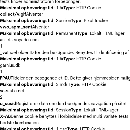
tests finder administratoren forbedringer.
Maksimal opbevaringstid
: 1 år
Type
: HTTP Cookie
collect/v.gif
Afventer
Maksimal opbevaringstid
: Session
Type
: Pixel Tracker
vwo_apm_sent
Afventer
Maksimal opbevaringstid
: Permanent
Type
: Lokalt HTML-lager
assets.voyado.com
1
_va
Indeholder ID for den besøgende. Benyttes til identificering 
Maksimal opbevaringstid
: 1 år
Type
: HTTP Cookie
garnius.dk
1
FPAU
Tildeler den besøgende et ID. Dette giver hjemmesiden mul
Maksimal opbevaringstid
: 3 mdr.
Type
: HTTP Cookie
sc-static.net
2
u_scsid
Registrerer data om den besøgendes navigation på sitet -
Maksimal opbevaringstid
: Session
Type
: Lokalt HTML-lager
X-AB
Denne cookie benyttes i forbindelse med multi-variate-tests
bedste kombination.
Maksimal opbevaringstid
: 1 dag
Type
: HTTP Cookie