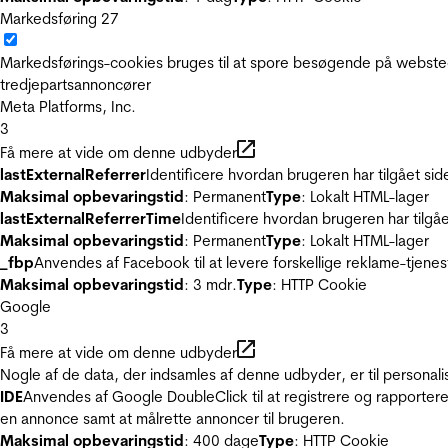
Markedsføring
27
Markedsførings-cookies bruges til at spore besøgende på websted
tredjepartsannoncører
Meta Platforms, Inc.
3
Få mere at vide om denne udbyder
lastExternalReferrer
Identificere hvordan brugeren har tilgået si
Maksimal opbevaringstid
: Permanent
Type
: Lokalt HTML-lager
lastExternalReferrerTime
Identificere hvordan brugeren har tilgå
Maksimal opbevaringstid
: Permanent
Type
: Lokalt HTML-lager
_fbp
Anvendes af Facebook til at levere forskellige reklame-tjenes
Maksimal opbevaringstid
: 3 mdr.
Type
: HTTP Cookie
Google
3
Få mere at vide om denne udbyder
Nogle af de data, der indsamles af denne udbyder, er til personali
IDE
Anvendes af Google DoubleClick til at registrere og rapportere
en annonce samt at målrette annoncer til brugeren.
Maksimal opbevaringstid
: 400 dage
Type
: HTTP Cookie