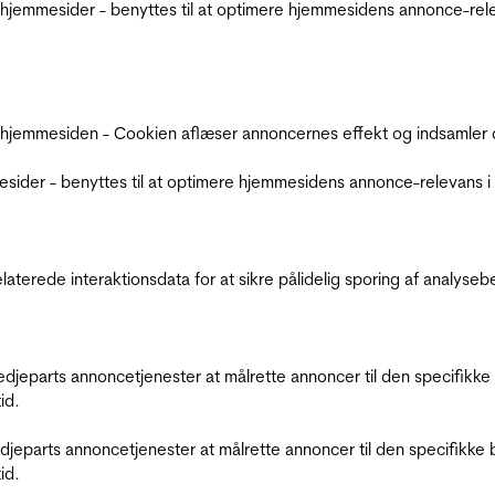
jemmesider - benyttes til at optimere hjemmesidens annonce-relev
 hjemmesiden - Cookien aflæser annoncernes effekt og indsamler d
der - benyttes til at optimere hjemmesidens annonce-relevans i f
relaterede interaktionsdata for at sikre pålidelig sporing af analys
tredjeparts annoncetjenester at målrette annoncer til den specifi
id.
redjeparts annoncetjenester at målrette annoncer til den specifi
id.