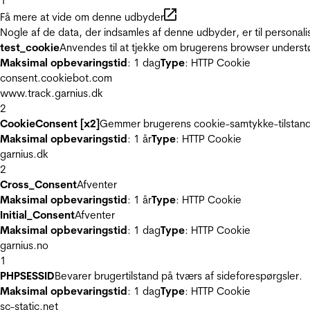
1
Få mere at vide om denne udbyder
Nogle af de data, der indsamles af denne udbyder, er til personali
test_cookie
Anvendes til at tjekke om brugerens browser underst
Maksimal opbevaringstid
: 1 dag
Type
: HTTP Cookie
consent.cookiebot.com
www.track.garnius.dk
2
CookieConsent [x2]
Gemmer brugerens cookie-samtykke-tilstand
Maksimal opbevaringstid
: 1 år
Type
: HTTP Cookie
garnius.dk
2
Cross_Consent
Afventer
Maksimal opbevaringstid
: 1 år
Type
: HTTP Cookie
Initial_Consent
Afventer
Maksimal opbevaringstid
: 1 dag
Type
: HTTP Cookie
garnius.no
1
PHPSESSID
Bevarer brugertilstand på tværs af sideforespørgsler.
Maksimal opbevaringstid
: 1 dag
Type
: HTTP Cookie
sc-static.net