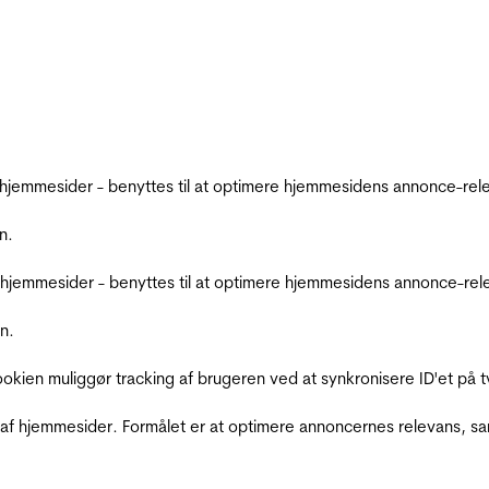
emmesider - benyttes til at optimere hjemmesidens annonce-relev
n.
jemmesider - benyttes til at optimere hjemmesidens annonce-relev
n.
Cookien muliggør tracking af brugeren ved at synkronisere ID'et p
af hjemmesider. Formålet er at optimere annoncernes relevans, s