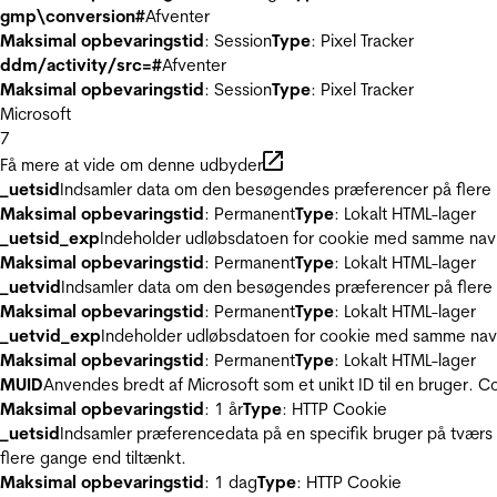
gmp\conversion#
Afventer
Maksimal opbevaringstid
: Session
Type
: Pixel Tracker
ddm/activity/src=#
Afventer
Maksimal opbevaringstid
: Session
Type
: Pixel Tracker
Microsoft
7
Få mere at vide om denne udbyder
_uetsid
Indsamler data om den besøgendes præferencer på flere hj
Maksimal opbevaringstid
: Permanent
Type
: Lokalt HTML-lager
_uetsid_exp
Indeholder udløbsdatoen for cookie med samme nav
Maksimal opbevaringstid
: Permanent
Type
: Lokalt HTML-lager
_uetvid
Indsamler data om den besøgendes præferencer på flere h
Maksimal opbevaringstid
: Permanent
Type
: Lokalt HTML-lager
_uetvid_exp
Indeholder udløbsdatoen for cookie med samme nav
Maksimal opbevaringstid
: Permanent
Type
: Lokalt HTML-lager
MUID
Anvendes bredt af Microsoft som et unikt ID til en bruger. 
Maksimal opbevaringstid
: 1 år
Type
: HTTP Cookie
_uetsid
Indsamler præferencedata på en specifik bruger på tværs 
flere gange end tiltænkt.
Maksimal opbevaringstid
: 1 dag
Type
: HTTP Cookie