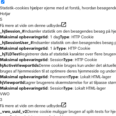
Statistik-cookies hjælper ejerne med at forstå, hvordan besøgen
Hotjar
5
Få mere at vide om denne udbyder
_hjSession_#
Indsamler statistik om den besøgendes besøg på hje
Maksimal opbevaringstid
: 1 dag
Type
: HTTP Cookie
_hjSessionUser_#
Indsamler statistik om den besøgendes besøg p
Maksimal opbevaringstid
: 1 år
Type
: HTTP Cookie
_hjTLDTest
Registrerer data af statistisk karakter over flere bruge
Maksimal opbevaringstid
: Session
Type
: HTTP Cookie
hjActiveViewportIds
Denne cookie bruges kun under det aktuelle
bruges af hjemmesiden til at optimere deres hjemmeside og under
Maksimal opbevaringstid
: Permanent
Type
: Lokalt HTML-lager
hjViewportId
Lagrer brugerens skærmstørrelse for at tilpasse stør
Maksimal opbevaringstid
: Session
Type
: Lokalt HTML-lager
VWO
3
Få mere at vide om denne udbyder
_vwo_uuid_v2
Denne cookie muliggør brugen af split-tests for h