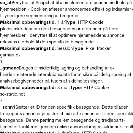
sc_at
Benyttes af Snapchat til at implementere annonceindhold på
hjemmesiden - Cookien aflæser annoncernes effekt og indsamler 
til yderligere segmentering af brugerne.
Maksimal opbevaringstid
: 1 år
Type
: HTTP Cookie
p
Indsamler data om den besøgendes præferencer på flere
hjemmesider - benyttes til at optimere hjemmesidens annonce-
relevans i forhold til den specifikke besøgende.
Maksimal opbevaringstid
: Session
Type
: Pixel Tracker
garnius.dk
1
_gtmeec
Bruges til midlertidig lagring og behandling af e-
handelsrelaterede interaktionsdata for at sikre pålidelig sporing af
analysebegivenheder på tværs af sideindlæsninger.
Maksimal opbevaringstid
: 3 mdr.
Type
: HTTP Cookie
sc-static.net
7
_schn1
Sætter et ID for den specifikk besøgende. Dette tillader
tredjeparts annoncetjenester at målrette annoncer til den specifik
besøgende. Denne parring mellem besøgende og tredjeparts-
tjenester faciliteres gennem online annoncebruger-auktioner i realt