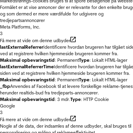
Markedsførings-cookies bruges til at spore besøgende på webste
Formålet er at vise annoncer der er relevante for den enkelte brug
og som dermed er mere værdifulde for udgivere og
tredjepartsannoncører
Meta Platforms, Inc.
3
Få mere at vide om denne udbyder
lastExternalReferrer
Identificere hvordan brugeren har tilgået sid
ved at registrere hvilken hjemmeside brugeren kommer fra.
Maksimal opbevaringstid
: Permanent
Type
: Lokalt HTML-lager
lastExternalReferrerTime
Identificere hvordan brugeren har tilgå
siden ved at registrere hvilken hjemmeside brugeren kommer fra.
Maksimal opbevaringstid
: Permanent
Type
: Lokalt HTML-lager
_fbp
Anvendes af Facebook til at levere forskellige reklame-tjenes
herunder realtids-bud fra tredjeparts-annoncører.
Maksimal opbevaringstid
: 3 mdr.
Type
: HTTP Cookie
Google
3
Få mere at vide om denne udbyder
Nogle af de data, der indsamles af denne udbyder, skal bruges til
personalisering og måling af reklameeffektivitet.