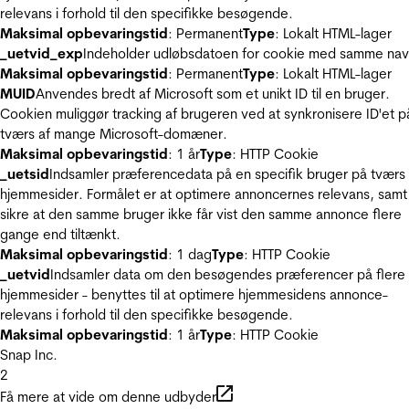
relevans i forhold til den specifikke besøgende.
Maksimal opbevaringstid
: Permanent
Type
: Lokalt HTML-lager
_uetvid_exp
Indeholder udløbsdatoen for cookie med samme nav
Maksimal opbevaringstid
: Permanent
Type
: Lokalt HTML-lager
MUID
Anvendes bredt af Microsoft som et unikt ID til en bruger.
Cookien muliggør tracking af brugeren ved at synkronisere ID'et p
tværs af mange Microsoft-domæner.
Maksimal opbevaringstid
: 1 år
Type
: HTTP Cookie
_uetsid
Indsamler præferencedata på en specifik bruger på tværs 
hjemmesider. Formålet er at optimere annoncernes relevans, samt
sikre at den samme bruger ikke får vist den samme annonce flere
gange end tiltænkt.
Maksimal opbevaringstid
: 1 dag
Type
: HTTP Cookie
_uetvid
Indsamler data om den besøgendes præferencer på flere
hjemmesider - benyttes til at optimere hjemmesidens annonce-
relevans i forhold til den specifikke besøgende.
Maksimal opbevaringstid
: 1 år
Type
: HTTP Cookie
Snap Inc.
2
Få mere at vide om denne udbyder