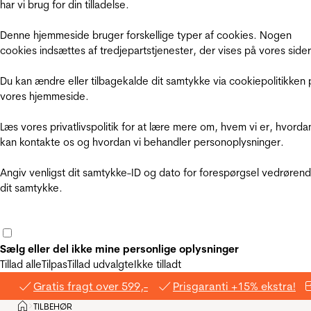
har vi brug for din tilladelse.
Denne hjemmeside bruger forskellige typer af cookies. Nogen
cookies indsættes af tredjepartstjenester, der vises på vores sider
Du kan ændre eller tilbagekalde dit samtykke via cookiepolitikken 
vores hjemmeside.
Læs vores privatlivspolitik for at lære mere om, hvem vi er, hvorda
kan kontakte os og hvordan vi behandler personoplysninger.
Angiv venligst dit samtykke-ID og dato for forespørgsel vedrøren
dit samtykke.
Sælg eller del ikke mine personlige oplysninger
Tillad alle
Tilpas
Tillad udvalgte
Ikke tilladt
Gratis fragt over 599,-
Prisgaranti +15% ekstra!
Hjem
TILBEHØR
>