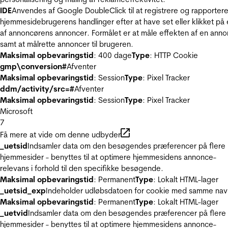
IDE
Anvendes af Google DoubleClick til at registrere og rapporter
hjemmesidebrugerens handlinger efter at have set eller klikket på
af annoncørens annoncer. Formålet er at måle effekten af en ann
samt at målrette annoncer til brugeren.
Maksimal opbevaringstid
: 400 dage
Type
: HTTP Cookie
gmp\conversion#
Afventer
Maksimal opbevaringstid
: Session
Type
: Pixel Tracker
ddm/activity/src=#
Afventer
Maksimal opbevaringstid
: Session
Type
: Pixel Tracker
Microsoft
7
Få mere at vide om denne udbyder
_uetsid
Indsamler data om den besøgendes præferencer på flere
hjemmesider - benyttes til at optimere hjemmesidens annonce-
relevans i forhold til den specifikke besøgende.
Maksimal opbevaringstid
: Permanent
Type
: Lokalt HTML-lager
_uetsid_exp
Indeholder udløbsdatoen for cookie med samme nav
Maksimal opbevaringstid
: Permanent
Type
: Lokalt HTML-lager
_uetvid
Indsamler data om den besøgendes præferencer på flere
hjemmesider - benyttes til at optimere hjemmesidens annonce-