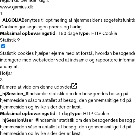
region du befinder dig i.
www.garnius.dk
1
_ALGOLIA
Benyttes til optimering af hjemmesidens søgefeltsfunkti
Cookien gør søgningen præcis og hurtig.
Maksimal opbevaringstid
: 180 dage
Type
: HTTP Cookie
Statistik
9
Statistik-cookies hjælper ejerne med at forstå, hvordan besøgend
interagere med websteder ved at indsamle og rapportere informa
anonymt.
Hotjar
3
Få mere at vide om denne udbyder
_hjSession_#
Indsamler statistik om den besøgendes besøg på
hjemmesiden såsom antallet af besøg, den gennemsnitlige tid på
hjemmesiden og hvilke sider der er læst.
Maksimal opbevaringstid
: 1 dag
Type
: HTTP Cookie
_hjSessionUser_#
Indsamler statistik om den besøgendes besøg 
hjemmesiden såsom antallet af besøg, den gennemsnitlige tid på
hjemmesiden og hvilke sider der er læst.