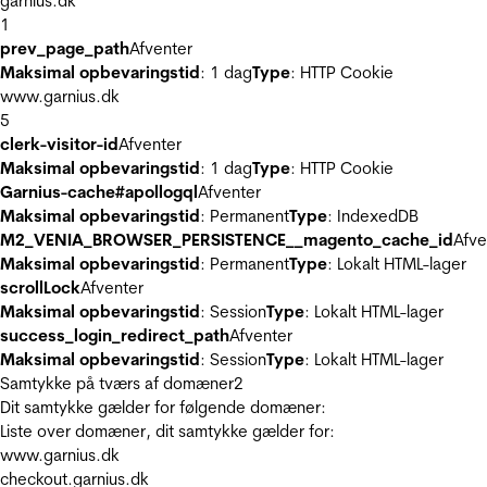
garnius.dk
1
prev_page_path
Afventer
Maksimal opbevaringstid
: 1 dag
Type
: HTTP Cookie
www.garnius.dk
5
clerk-visitor-id
Afventer
Maksimal opbevaringstid
: 1 dag
Type
: HTTP Cookie
Garnius-cache#apollogql
Afventer
Maksimal opbevaringstid
: Permanent
Type
: IndexedDB
M2_VENIA_BROWSER_PERSISTENCE__magento_cache_id
Afve
Maksimal opbevaringstid
: Permanent
Type
: Lokalt HTML-lager
scrollLock
Afventer
Maksimal opbevaringstid
: Session
Type
: Lokalt HTML-lager
success_login_redirect_path
Afventer
Maksimal opbevaringstid
: Session
Type
: Lokalt HTML-lager
Samtykke på tværs af domæner
2
Dit samtykke gælder for følgende domæner:
Liste over domæner, dit samtykke gælder for:
www.garnius.dk
checkout.garnius.dk