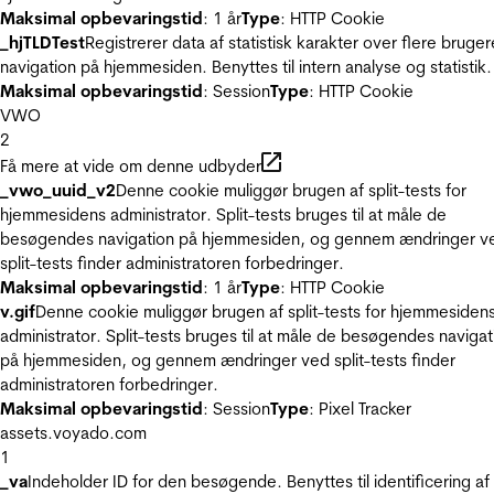
Maksimal opbevaringstid
: 1 år
Type
: HTTP Cookie
_hjTLDTest
Registrerer data af statistisk karakter over flere bruger
navigation på hjemmesiden. Benyttes til intern analyse og statistik.
Maksimal opbevaringstid
: Session
Type
: HTTP Cookie
VWO
2
Få mere at vide om denne udbyder
_vwo_uuid_v2
Denne cookie muliggør brugen af split-tests for
hjemmesidens administrator. Split-tests bruges til at måle de
besøgendes navigation på hjemmesiden, og gennem ændringer v
split-tests finder administratoren forbedringer.
Maksimal opbevaringstid
: 1 år
Type
: HTTP Cookie
v.gif
Denne cookie muliggør brugen af split-tests for hjemmesiden
administrator. Split-tests bruges til at måle de besøgendes navigat
på hjemmesiden, og gennem ændringer ved split-tests finder
administratoren forbedringer.
Maksimal opbevaringstid
: Session
Type
: Pixel Tracker
assets.voyado.com
1
_va
Indeholder ID for den besøgende. Benyttes til identificering af