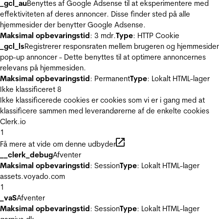
_gcl_au
Benyttes af Google Adsense til at eksperimentere med
effektiviteten af deres annoncer. Disse finder sted på alle
hjemmesider der benytter Google Adsense.
Maksimal opbevaringstid
: 3 mdr.
Type
: HTTP Cookie
_gcl_ls
Registrerer responsraten mellem brugeren og hjemmeside
pop-up annoncer - Dette benyttes til at optimere annoncernes
relevans på hjemmesiden.
Maksimal opbevaringstid
: Permanent
Type
: Lokalt HTML-lager
Ikke klassificeret
8
Ikke klassificerede cookies er cookies som vi er i gang med at
klassificere sammen med leverandørerne af de enkelte cookies
Clerk.io
1
Få mere at vide om denne udbyder
__clerk_debug
Afventer
Maksimal opbevaringstid
: Session
Type
: Lokalt HTML-lager
assets.voyado.com
1
_vaS
Afventer
Maksimal opbevaringstid
: Session
Type
: Lokalt HTML-lager