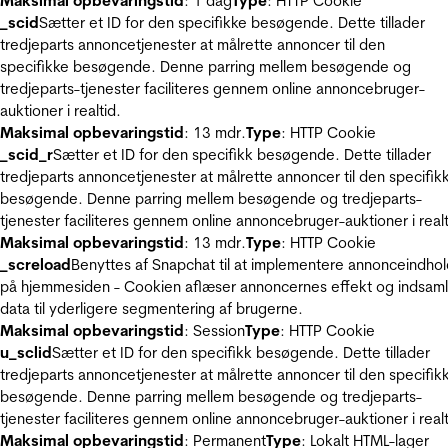
Maksimal opbevaringstid
: 1 dag
Type
: HTTP Cookie
_scid
Sætter et ID for den specifikke besøgende. Dette tillader
tredjeparts annoncetjenester at målrette annoncer til den
specifikke besøgende. Denne parring mellem besøgende og
tredjeparts-tjenester faciliteres gennem online annoncebruger-
auktioner i realtid.
Maksimal opbevaringstid
: 13 mdr.
Type
: HTTP Cookie
_scid_r
Sætter et ID for den specifikk besøgende. Dette tillader
tredjeparts annoncetjenester at målrette annoncer til den specifik
besøgende. Denne parring mellem besøgende og tredjeparts-
tjenester faciliteres gennem online annoncebruger-auktioner i realt
Maksimal opbevaringstid
: 13 mdr.
Type
: HTTP Cookie
_screload
Benyttes af Snapchat til at implementere annonceindho
på hjemmesiden - Cookien aflæser annoncernes effekt og indsaml
data til yderligere segmentering af brugerne.
Maksimal opbevaringstid
: Session
Type
: HTTP Cookie
u_sclid
Sætter et ID for den specifikk besøgende. Dette tillader
tredjeparts annoncetjenester at målrette annoncer til den specifik
besøgende. Denne parring mellem besøgende og tredjeparts-
tjenester faciliteres gennem online annoncebruger-auktioner i realt
Maksimal opbevaringstid
: Permanent
Type
: Lokalt HTML-lager