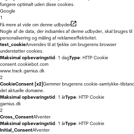
fungere optimalt uden disse cookies.
Google
1
Få mere at vide om denne udbyder
Nogle af de data, der indsamles af denne udbyder, skal bruges til
personalisering og måling af reklameeffektivitet.
test_cookie
Anvendes til at tjekke om brugerens browser
understøtter cookies.
Maksimal opbevaringstid
: 1 dag
Type
: HTTP Cookie
consent.cookiebot.com
www.track.garnius.dk
2
CookieConsent [x2]
Gemmer brugerens cookie-samtykke-tilstand
det aktuelle domæne.
Maksimal opbevaringstid
: 1 år
Type
: HTTP Cookie
garnius.dk
2
Cross_Consent
Afventer
Maksimal opbevaringstid
: 1 år
Type
: HTTP Cookie
Initial_Consent
Afventer