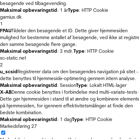
besøgende ved tilbagevending.
Maksimal opbevaringstid
: 1 år
Type
: HTTP Cookie
garnius.dk
1
FPAU
Tildeler den besøgende et ID. Dette giver hjemmesiden
mulighed for bestemme antallet af besøgende, ved ikke at registr
den samme besøgende flere gange.
Maksimal opbevaringstid
: 3 mdr.
Type
: HTTP Cookie
sc-static.net
2
u_scsid
Registrerer data om den besøgendes navigation på sitet -
dette benyttes til hjemmeside‐optimering gennem intern analyse.
Maksimal opbevaringstid
: Session
Type
: Lokalt HTML-lager
X-AB
Denne cookie benyttes i forbindelse med multi-variate-tests 
Dette gør hjemmesiden i stand til at ændre og kombinere element
på hjemmesiden, for igennem effektivitetsmålinger at finde den
bedste kombination.
Maksimal opbevaringstid
: 1 dag
Type
: HTTP Cookie
Markedsføring
27