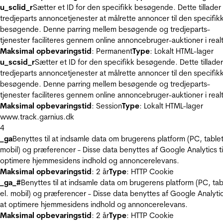
u_sclid_r
Sætter et ID for den specifikk besøgende. Dette tillader
tredjeparts annoncetjenester at målrette annoncer til den specifik
besøgende. Denne parring mellem besøgende og tredjeparts-
tjenester faciliteres gennem online annoncebruger-auktioner i realt
Maksimal opbevaringstid
: Permanent
Type
: Lokalt HTML-lager
u_scsid_r
Sætter et ID for den specifikk besøgende. Dette tillader
tredjeparts annoncetjenester at målrette annoncer til den specifik
besøgende. Denne parring mellem besøgende og tredjeparts-
tjenester faciliteres gennem online annoncebruger-auktioner i realt
Maksimal opbevaringstid
: Session
Type
: Lokalt HTML-lager
www.track.garnius.dk
4
_ga
Benyttes til at indsamle data om brugerens platform (PC, tablet
mobil) og præferencer - Disse data benyttes af Google Analytics til
optimere hjemmesidens indhold og annoncerelevans.
Maksimal opbevaringstid
: 2 år
Type
: HTTP Cookie
_ga_#
Benyttes til at indsamle data om brugerens platform (PC, tab
el. mobil) og præferencer - Disse data benyttes af Google Analytics
at optimere hjemmesidens indhold og annoncerelevans.
Maksimal opbevaringstid
: 2 år
Type
: HTTP Cookie