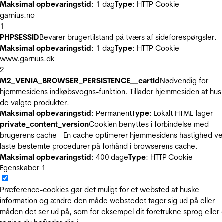
Maksimal opbevaringstid
: 1 dag
Type
: HTTP Cookie
garnius.no
1
PHPSESSID
Bevarer brugertilstand på tværs af sideforespørgsler.
Maksimal opbevaringstid
: 1 dag
Type
: HTTP Cookie
www.garnius.dk
2
M2_VENIA_BROWSER_PERSISTENCE__cartId
Nødvendig for
hjemmesidens indkøbsvogns-funktion. Tillader hjemmesiden at hus
de valgte produkter.
Maksimal opbevaringstid
: Permanent
Type
: Lokalt HTML-lager
private_content_version
Cookien benyttes i forbindelse med
brugerens cache - En cache optimerer hjemmesidens hastighed ve
laste bestemte procedurer på forhånd i browserens cache.
Maksimal opbevaringstid
: 400 dage
Type
: HTTP Cookie
Egenskaber
1
Præference-cookies gør det muligt for et websted at huske
information og ændre den måde webstedet tager sig ud på eller
måden det ser ud på, som for eksempel dit foretrukne sprog eller