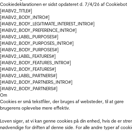
Cookiedeklarationen er sidst opdateret d. 7/4/26 af
Cookiebot
[#IABV2_TITLE#]
[#IABV2_BODY_INTRO#]
[#IABV2_BODY_LEGITIMATE_INTEREST_INTRO#]
[#IABV2_BODY_PREFERENCE_INTRO#]
[#IABV2_LABEL_PURPOSES#]
[#IABV2_BODY_PURPOSES_INTRO#]
[#IABV2_BODY_PURPOSES#]
[#IABV2_LABEL_FEATURES#]
[#IABV2_BODY_FEATURES_INTRO#]
[#IABV2_BODY_FEATURES#]
[#IABV2_LABEL_PARTNERS#]
[#IABV2_BODY_PARTNERS_INTRO#]
[#IABV2_BODY_PARTNERS#]
Om
Cookies er små tekstfiler, der bruges af websteder, til at gøre
brugerens oplevelse mere effektiv.
Loven siger, at vi kan genne cookies på din enhed, hvis de er stre
nødvendige for driften af denne side. For alle andre typer af cooki