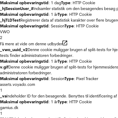
Maksimal opbevaringstid
: 1 dag
Type
: HTTP Cookie
_hjSessionUser_#
Indsamler statistik om den besøgendes besøg p
Maksimal opbevaringstid
: 1 år
Type
: HTTP Cookie
_hjTLDTest
Registrerer data af statistisk karakter over flere bruge
Maksimal opbevaringstid
: Session
Type
: HTTP Cookie
VWO
2
Få mere at vide om denne udbyder
_vwo_uuid_v2
Denne cookie muliggør brugen af split-tests for h
tests finder administratoren forbedringer.
Maksimal opbevaringstid
: 1 år
Type
: HTTP Cookie
v.gif
Denne cookie muliggør brugen af split-tests for hjemmesidens
administratoren forbedringer.
Maksimal opbevaringstid
: Session
Type
: Pixel Tracker
assets.voyado.com
1
_va
Indeholder ID for den besøgende. Benyttes til identificering 
Maksimal opbevaringstid
: 1 år
Type
: HTTP Cookie
garnius.dk
1