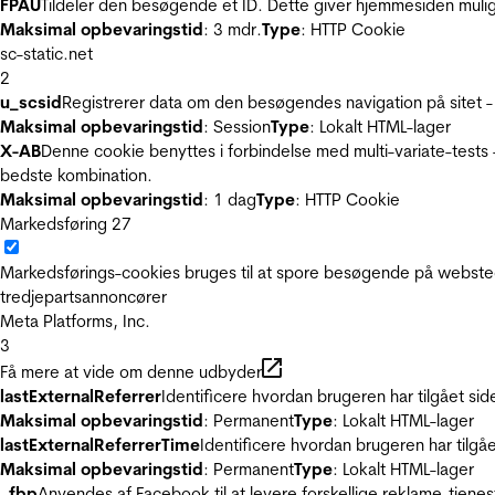
FPAU
Tildeler den besøgende et ID. Dette giver hjemmesiden mul
Maksimal opbevaringstid
: 3 mdr.
Type
: HTTP Cookie
sc-static.net
2
u_scsid
Registrerer data om den besøgendes navigation på sitet -
Maksimal opbevaringstid
: Session
Type
: Lokalt HTML-lager
X-AB
Denne cookie benyttes i forbindelse med multi-variate-tests
bedste kombination.
Maksimal opbevaringstid
: 1 dag
Type
: HTTP Cookie
Markedsføring
27
Markedsførings-cookies bruges til at spore besøgende på websted
tredjepartsannoncører
Meta Platforms, Inc.
3
Få mere at vide om denne udbyder
lastExternalReferrer
Identificere hvordan brugeren har tilgået si
Maksimal opbevaringstid
: Permanent
Type
: Lokalt HTML-lager
lastExternalReferrerTime
Identificere hvordan brugeren har tilgå
Maksimal opbevaringstid
: Permanent
Type
: Lokalt HTML-lager
_fbp
Anvendes af Facebook til at levere forskellige reklame-tjenes