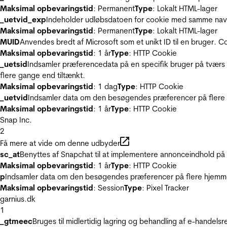
Maksimal opbevaringstid
: Permanent
Type
: Lokalt HTML-lager
_uetvid_exp
Indeholder udløbsdatoen for cookie med samme nav
Maksimal opbevaringstid
: Permanent
Type
: Lokalt HTML-lager
MUID
Anvendes bredt af Microsoft som et unikt ID til en bruger. 
Maksimal opbevaringstid
: 1 år
Type
: HTTP Cookie
_uetsid
Indsamler præferencedata på en specifik bruger på tværs 
flere gange end tiltænkt.
Maksimal opbevaringstid
: 1 dag
Type
: HTTP Cookie
_uetvid
Indsamler data om den besøgendes præferencer på flere h
Maksimal opbevaringstid
: 1 år
Type
: HTTP Cookie
Snap Inc.
2
Få mere at vide om denne udbyder
sc_at
Benyttes af Snapchat til at implementere annonceindhold på
Maksimal opbevaringstid
: 1 år
Type
: HTTP Cookie
p
Indsamler data om den besøgendes præferencer på flere hjemmesi
Maksimal opbevaringstid
: Session
Type
: Pixel Tracker
garnius.dk
1
_gtmeec
Bruges til midlertidig lagring og behandling af e-handels