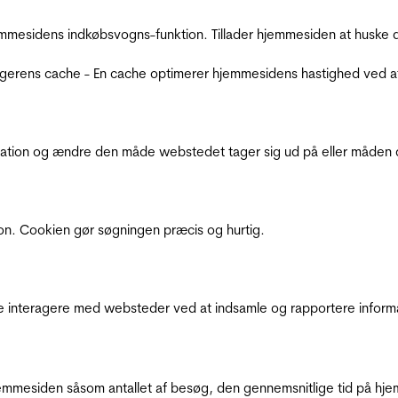
mmesidens indkøbsvogns-funktion. Tillader hjemmesiden at huske d
ugerens cache - En cache optimerer hjemmesidens hastighed ved a
ation og ændre den måde webstedet tager sig ud på eller måden de
ion. Cookien gør søgningen præcis og hurtig.
de interagere med websteder ved at indsamle og rapportere inform
mmesiden såsom antallet af besøg, den gennemsnitlige tid på hjem