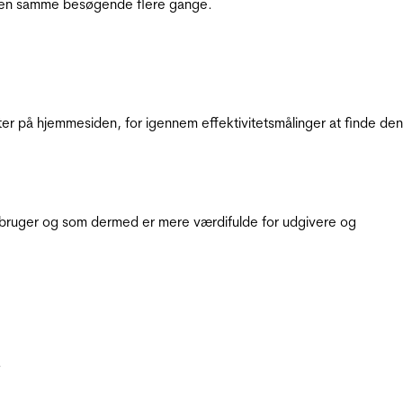
e den samme besøgende flere gange.
ter på hjemmesiden, for igennem effektivitetsmålinger at finde den
e bruger og som dermed er mere værdifulde for udgivere og
.