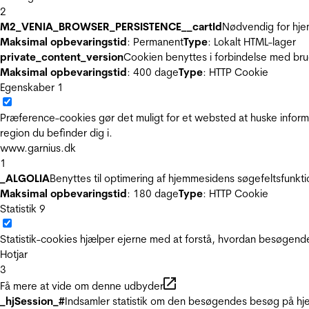
2
M2_VENIA_BROWSER_PERSISTENCE__cartId
Nødvendig for hje
Maksimal opbevaringstid
: Permanent
Type
: Lokalt HTML-lager
private_content_version
Cookien benyttes i forbindelse med br
Maksimal opbevaringstid
: 400 dage
Type
: HTTP Cookie
Egenskaber
1
Præference-cookies gør det muligt for et websted at huske inform
region du befinder dig i.
www.garnius.dk
1
_ALGOLIA
Benyttes til optimering af hjemmesidens søgefeltsfunkt
Maksimal opbevaringstid
: 180 dage
Type
: HTTP Cookie
Statistik
9
Statistik-cookies hjælper ejerne med at forstå, hvordan besøgen
Hotjar
3
Få mere at vide om denne udbyder
_hjSession_#
Indsamler statistik om den besøgendes besøg på hje