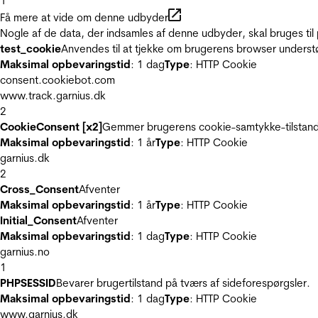
1
Få mere at vide om denne udbyder
Nogle af de data, der indsamles af denne udbyder, skal bruges til 
test_cookie
Anvendes til at tjekke om brugerens browser underst
Maksimal opbevaringstid
: 1 dag
Type
: HTTP Cookie
consent.cookiebot.com
www.track.garnius.dk
2
CookieConsent [x2]
Gemmer brugerens cookie-samtykke-tilstand
Maksimal opbevaringstid
: 1 år
Type
: HTTP Cookie
garnius.dk
2
Cross_Consent
Afventer
Maksimal opbevaringstid
: 1 år
Type
: HTTP Cookie
Initial_Consent
Afventer
Maksimal opbevaringstid
: 1 dag
Type
: HTTP Cookie
garnius.no
1
PHPSESSID
Bevarer brugertilstand på tværs af sideforespørgsler.
Maksimal opbevaringstid
: 1 dag
Type
: HTTP Cookie
www.garnius.dk