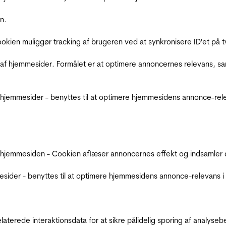
n.
Cookien muliggør tracking af brugeren ved at synkronisere ID'et p
af hjemmesider. Formålet er at optimere annoncernes relevans, s
jemmesider - benyttes til at optimere hjemmesidens annonce-relev
 hjemmesiden - Cookien aflæser annoncernes effekt og indsamler d
der - benyttes til at optimere hjemmesidens annonce-relevans i f
relaterede interaktionsdata for at sikre pålidelig sporing af analys