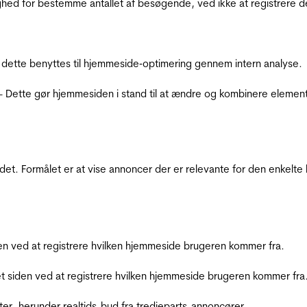
ighed for bestemme antallet af besøgende, ved ikke at registrer
 dette benyttes til hjemmeside‐optimering gennem intern analyse.
 - Dette gør hjemmesiden i stand til at ændre og kombinere elemen
et. Formålet er at vise annoncer der er relevante for den enkelt
den ved at registrere hvilken hjemmeside brugeren kommer fra.
et siden ved at registrere hvilken hjemmeside brugeren kommer fra
ter, herunder realtids-bud fra tredjeparts-annoncører.