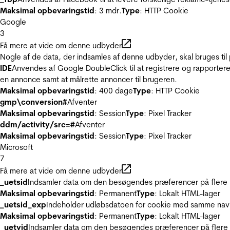
Maksimal opbevaringstid
: 3 mdr.
Type
: HTTP Cookie
Google
3
Få mere at vide om denne udbyder
Nogle af de data, der indsamles af denne udbyder, skal bruges til 
IDE
Anvendes af Google DoubleClick til at registrere og rapportere
en annonce samt at målrette annoncer til brugeren.
Maksimal opbevaringstid
: 400 dage
Type
: HTTP Cookie
gmp\conversion#
Afventer
Maksimal opbevaringstid
: Session
Type
: Pixel Tracker
ddm/activity/src=#
Afventer
Maksimal opbevaringstid
: Session
Type
: Pixel Tracker
Microsoft
7
Få mere at vide om denne udbyder
_uetsid
Indsamler data om den besøgendes præferencer på flere hj
Maksimal opbevaringstid
: Permanent
Type
: Lokalt HTML-lager
_uetsid_exp
Indeholder udløbsdatoen for cookie med samme nav
Maksimal opbevaringstid
: Permanent
Type
: Lokalt HTML-lager
_uetvid
Indsamler data om den besøgendes præferencer på flere h