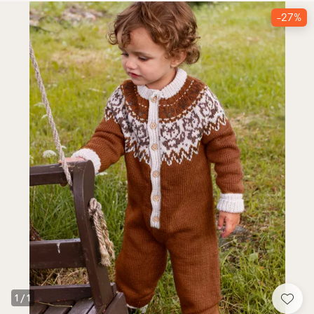
-27%
1
/
1