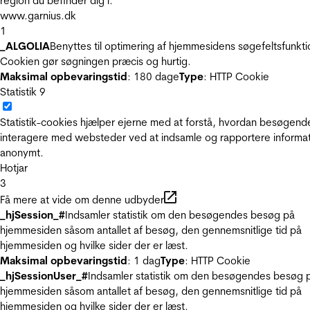
region du befinder dig i.
www.garnius.dk
1
_ALGOLIA
Benyttes til optimering af hjemmesidens søgefeltsfunkti
Cookien gør søgningen præcis og hurtig.
Maksimal opbevaringstid
: 180 dage
Type
: HTTP Cookie
Statistik
9
Statistik-cookies hjælper ejerne med at forstå, hvordan besøgend
interagere med websteder ved at indsamle og rapportere informa
anonymt.
Hotjar
3
Få mere at vide om denne udbyder
_hjSession_#
Indsamler statistik om den besøgendes besøg på
hjemmesiden såsom antallet af besøg, den gennemsnitlige tid på
hjemmesiden og hvilke sider der er læst.
Maksimal opbevaringstid
: 1 dag
Type
: HTTP Cookie
_hjSessionUser_#
Indsamler statistik om den besøgendes besøg 
hjemmesiden såsom antallet af besøg, den gennemsnitlige tid på
hjemmesiden og hvilke sider der er læst.