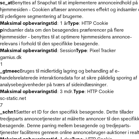
sc_at
Benyttes af Snapchat til at implementere annonceindhold på
hjemmesiden - Cookien aflæser annoncernes effekt og indsamler 
til yderligere segmentering af brugerne.
Maksimal opbevaringstid
: 1 år
Type
: HTTP Cookie
p
Indsamler data om den besøgendes præferencer på flere
hjemmesider - benyttes til at optimere hjemmesidens annonce-
relevans i forhold til den specifikke besøgende.
Maksimal opbevaringstid
: Session
Type
: Pixel Tracker
garnius.dk
1
_gtmeec
Bruges til midlertidig lagring og behandling af e-
handelsrelaterede interaktionsdata for at sikre pålidelig sporing af
analysebegivenheder på tværs af sideindlæsninger.
Maksimal opbevaringstid
: 3 mdr.
Type
: HTTP Cookie
sc-static.net
7
_schn1
Sætter et ID for den specifikk besøgende. Dette tillader
tredjeparts annoncetjenester at målrette annoncer til den specifik
besøgende. Denne parring mellem besøgende og tredjeparts-
tjenester faciliteres gennem online annoncebruger-auktioner i realt