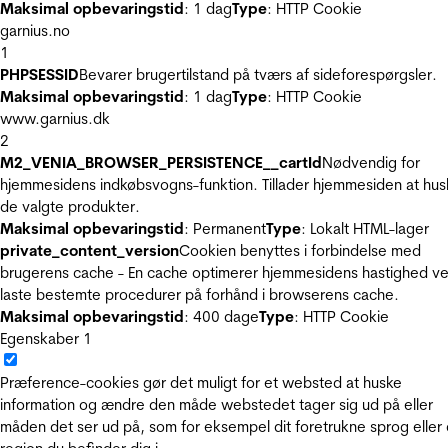
Maksimal opbevaringstid
: 1 dag
Type
: HTTP Cookie
garnius.no
1
PHPSESSID
Bevarer brugertilstand på tværs af sideforespørgsler.
Maksimal opbevaringstid
: 1 dag
Type
: HTTP Cookie
www.garnius.dk
2
M2_VENIA_BROWSER_PERSISTENCE__cartId
Nødvendig for
hjemmesidens indkøbsvogns-funktion. Tillader hjemmesiden at hus
de valgte produkter.
Maksimal opbevaringstid
: Permanent
Type
: Lokalt HTML-lager
private_content_version
Cookien benyttes i forbindelse med
brugerens cache - En cache optimerer hjemmesidens hastighed ve
laste bestemte procedurer på forhånd i browserens cache.
Maksimal opbevaringstid
: 400 dage
Type
: HTTP Cookie
Egenskaber
1
Præference-cookies gør det muligt for et websted at huske
information og ændre den måde webstedet tager sig ud på eller
måden det ser ud på, som for eksempel dit foretrukne sprog eller