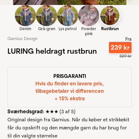
Denim
Grå-grøn
Lys petrol
Powder
Rustbrun
pink
Garnius Design
Fra
239
kr
LURING heldragt rustbrun
329
kr
PRISGARANTI
Hvis du finder en lavere pris,
tilbagebetaler vi differencen
+ 15% ekstra
Sværhedsgrad:
★★★ (3 af 5)
Original design fra Garnius. Når du køber et strikkekit
får du opskrift og den mængde garn du har brug for
til din valgte størrelse