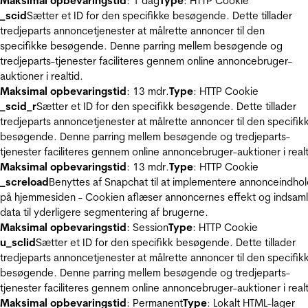
Maksimal opbevaringstid
: 1 dag
Type
: HTTP Cookie
_scid
Sætter et ID for den specifikke besøgende. Dette tillader
tredjeparts annoncetjenester at målrette annoncer til den
specifikke besøgende. Denne parring mellem besøgende og
tredjeparts-tjenester faciliteres gennem online annoncebruger-
auktioner i realtid.
Maksimal opbevaringstid
: 13 mdr.
Type
: HTTP Cookie
_scid_r
Sætter et ID for den specifikk besøgende. Dette tillader
tredjeparts annoncetjenester at målrette annoncer til den specifik
besøgende. Denne parring mellem besøgende og tredjeparts-
tjenester faciliteres gennem online annoncebruger-auktioner i realt
Maksimal opbevaringstid
: 13 mdr.
Type
: HTTP Cookie
_screload
Benyttes af Snapchat til at implementere annonceindho
på hjemmesiden - Cookien aflæser annoncernes effekt og indsaml
data til yderligere segmentering af brugerne.
Maksimal opbevaringstid
: Session
Type
: HTTP Cookie
u_sclid
Sætter et ID for den specifikk besøgende. Dette tillader
tredjeparts annoncetjenester at målrette annoncer til den specifik
besøgende. Denne parring mellem besøgende og tredjeparts-
tjenester faciliteres gennem online annoncebruger-auktioner i realt
Maksimal opbevaringstid
: Permanent
Type
: Lokalt HTML-lager