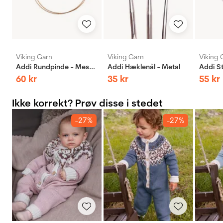
Viking Garn
Viking Garn
Viking 
Addi Rundpinde - Messing
Addi Hæklenål - Metal
60
kr
35
kr
55
kr
Ikke korrekt? Prøv disse i stedet
-27%
-27%