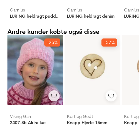
Garnius
Garnius
Garniu
LURING heldragt pudderrosa
LURING heldragt denim
Andre kunder købte også disse
-25%
-57%
Viking Garn
Kort og Godt
Kort o
2407-8b Akira lue
Knapp Hjerte 15mm
Knapp 