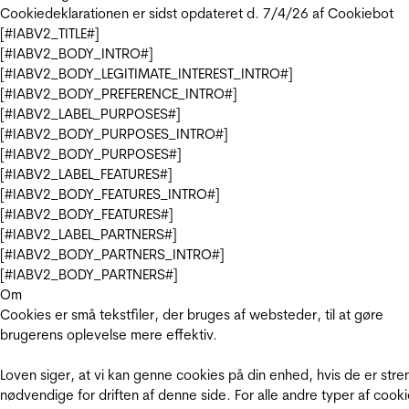
Cookiedeklarationen er sidst opdateret d. 7/4/26 af
Cookiebot
[#IABV2_TITLE#]
[#IABV2_BODY_INTRO#]
[#IABV2_BODY_LEGITIMATE_INTEREST_INTRO#]
[#IABV2_BODY_PREFERENCE_INTRO#]
[#IABV2_LABEL_PURPOSES#]
[#IABV2_BODY_PURPOSES_INTRO#]
[#IABV2_BODY_PURPOSES#]
[#IABV2_LABEL_FEATURES#]
[#IABV2_BODY_FEATURES_INTRO#]
[#IABV2_BODY_FEATURES#]
[#IABV2_LABEL_PARTNERS#]
[#IABV2_BODY_PARTNERS_INTRO#]
[#IABV2_BODY_PARTNERS#]
Om
Cookies er små tekstfiler, der bruges af websteder, til at gøre
brugerens oplevelse mere effektiv.
Loven siger, at vi kan genne cookies på din enhed, hvis de er stre
nødvendige for driften af denne side. For alle andre typer af cooki