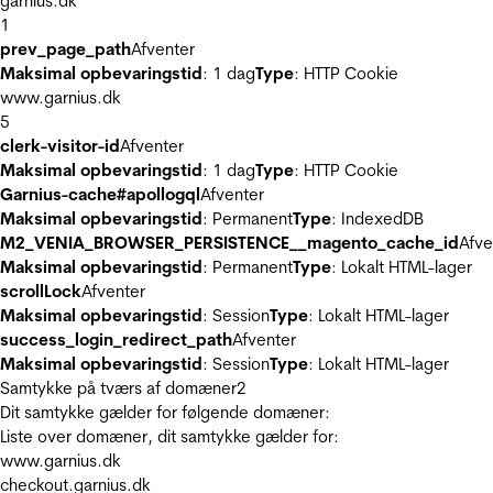
garnius.dk
1
prev_page_path
Afventer
Maksimal opbevaringstid
: 1 dag
Type
: HTTP Cookie
www.garnius.dk
5
clerk-visitor-id
Afventer
Maksimal opbevaringstid
: 1 dag
Type
: HTTP Cookie
Garnius-cache#apollogql
Afventer
Maksimal opbevaringstid
: Permanent
Type
: IndexedDB
M2_VENIA_BROWSER_PERSISTENCE__magento_cache_id
Afve
Maksimal opbevaringstid
: Permanent
Type
: Lokalt HTML-lager
scrollLock
Afventer
Maksimal opbevaringstid
: Session
Type
: Lokalt HTML-lager
success_login_redirect_path
Afventer
Maksimal opbevaringstid
: Session
Type
: Lokalt HTML-lager
Samtykke på tværs af domæner
2
Dit samtykke gælder for følgende domæner:
Liste over domæner, dit samtykke gælder for:
www.garnius.dk
checkout.garnius.dk