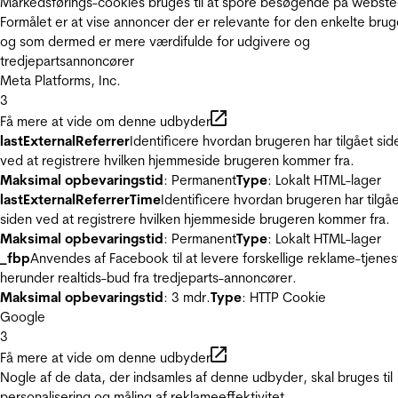
Markedsførings-cookies bruges til at spore besøgende på webste
Formålet er at vise annoncer der er relevante for den enkelte brug
og som dermed er mere værdifulde for udgivere og
tredjepartsannoncører
Meta Platforms, Inc.
3
Få mere at vide om denne udbyder
lastExternalReferrer
Identificere hvordan brugeren har tilgået sid
ved at registrere hvilken hjemmeside brugeren kommer fra.
Maksimal opbevaringstid
: Permanent
Type
: Lokalt HTML-lager
lastExternalReferrerTime
Identificere hvordan brugeren har tilgå
siden ved at registrere hvilken hjemmeside brugeren kommer fra.
Maksimal opbevaringstid
: Permanent
Type
: Lokalt HTML-lager
_fbp
Anvendes af Facebook til at levere forskellige reklame-tjenes
herunder realtids-bud fra tredjeparts-annoncører.
Maksimal opbevaringstid
: 3 mdr.
Type
: HTTP Cookie
Google
3
Få mere at vide om denne udbyder
Nogle af de data, der indsamles af denne udbyder, skal bruges til
personalisering og måling af reklameeffektivitet.