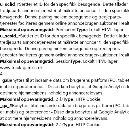
u_sclid_r
Sætter et ID for den specifikk besøgende. Dette tillader
tredjeparts annoncetjenester at målrette annoncer til den specifik
besøgende. Denne parring mellem besøgende og tredjeparts-
tjenester faciliteres gennem online annoncebruger-auktioner i realt
Maksimal opbevaringstid
: Permanent
Type
: Lokalt HTML-lager
u_scsid_r
Sætter et ID for den specifikk besøgende. Dette tillader
tredjeparts annoncetjenester at målrette annoncer til den specifik
besøgende. Denne parring mellem besøgende og tredjeparts-
tjenester faciliteres gennem online annoncebruger-auktioner i realt
Maksimal opbevaringstid
: Session
Type
: Lokalt HTML-lager
www.track.garnius.dk
4
_ga
Benyttes til at indsamle data om brugerens platform (PC, tablet
mobil) og præferencer - Disse data benyttes af Google Analytics til
optimere hjemmesidens indhold og annoncerelevans.
Maksimal opbevaringstid
: 2 år
Type
: HTTP Cookie
_ga_#
Benyttes til at indsamle data om brugerens platform (PC, tab
el. mobil) og præferencer - Disse data benyttes af Google Analytics
at optimere hjemmesidens indhold og annoncerelevans.
Maksimal opbevaringstid
: 2 år
Type
: HTTP Cookie