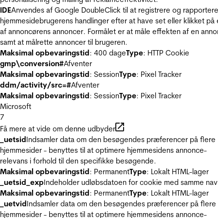
IDE
Anvendes af Google DoubleClick til at registrere og rapporter
hjemmesidebrugerens handlinger efter at have set eller klikket på
af annoncørens annoncer. Formålet er at måle effekten af en ann
samt at målrette annoncer til brugeren.
Maksimal opbevaringstid
: 400 dage
Type
: HTTP Cookie
gmp\conversion#
Afventer
Maksimal opbevaringstid
: Session
Type
: Pixel Tracker
ddm/activity/src=#
Afventer
Maksimal opbevaringstid
: Session
Type
: Pixel Tracker
Microsoft
7
Få mere at vide om denne udbyder
_uetsid
Indsamler data om den besøgendes præferencer på flere
hjemmesider - benyttes til at optimere hjemmesidens annonce-
relevans i forhold til den specifikke besøgende.
Maksimal opbevaringstid
: Permanent
Type
: Lokalt HTML-lager
_uetsid_exp
Indeholder udløbsdatoen for cookie med samme nav
Maksimal opbevaringstid
: Permanent
Type
: Lokalt HTML-lager
_uetvid
Indsamler data om den besøgendes præferencer på flere
hjemmesider - benyttes til at optimere hjemmesidens annonce-