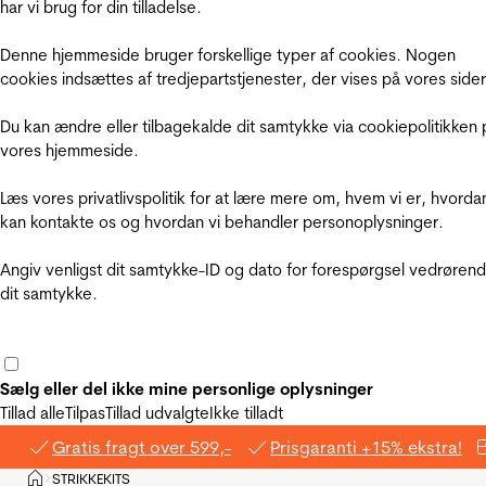
har vi brug for din tilladelse.
Denne hjemmeside bruger forskellige typer af cookies. Nogen
cookies indsættes af tredjepartstjenester, der vises på vores sider
Du kan ændre eller tilbagekalde dit samtykke via cookiepolitikken 
vores hjemmeside.
Læs vores privatlivspolitik for at lære mere om, hvem vi er, hvorda
kan kontakte os og hvordan vi behandler personoplysninger.
Angiv venligst dit samtykke-ID og dato for forespørgsel vedrøren
dit samtykke.
Sælg eller del ikke mine personlige oplysninger
Tillad alle
Tilpas
Tillad udvalgte
Ikke tilladt
Gratis fragt over 599,-
Prisgaranti +15% ekstra!
Hjem
STRIKKEKITS
>