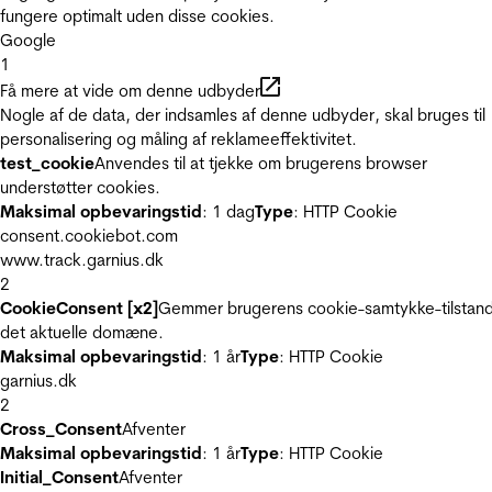
fungere optimalt uden disse cookies.
Google
1
Få mere at vide om denne udbyder
Nogle af de data, der indsamles af denne udbyder, skal bruges til
personalisering og måling af reklameeffektivitet.
test_cookie
Anvendes til at tjekke om brugerens browser
understøtter cookies.
Maksimal opbevaringstid
: 1 dag
Type
: HTTP Cookie
consent.cookiebot.com
www.track.garnius.dk
2
CookieConsent [x2]
Gemmer brugerens cookie-samtykke-tilstand
det aktuelle domæne.
Maksimal opbevaringstid
: 1 år
Type
: HTTP Cookie
garnius.dk
2
Cross_Consent
Afventer
Maksimal opbevaringstid
: 1 år
Type
: HTTP Cookie
Initial_Consent
Afventer