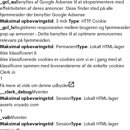
_gcl_au
Benyttes af Google Adsense til at eksperimentere med
effektiviteten af deres annoncer. Disse finder sted på alle
hjemmesider der benytter Google Adsense.
Maksimal opbevaringstid
: 3 mdr.
Type
: HTTP Cookie
_gcl_ls
Registrerer responsraten mellem brugeren og hjemmeside
pop-up annoncer - Dette benyttes til at optimere annoncernes
relevans på hjemmesiden.
Maksimal opbevaringstid
: Permanent
Type
: Lokalt HTML-lager
Ikke klassificeret
8
Ikke klassificerede cookies er cookies som vi er i gang med at
klassificere sammen med leverandørerne af de enkelte cookies
Clerk.io
1
Få mere at vide om denne udbyder
__clerk_debug
Afventer
Maksimal opbevaringstid
: Session
Type
: Lokalt HTML-lager
assets.voyado.com
1
_vaS
Afventer
Maksimal opbevaringstid
: Session
Type
: Lokalt HTML-lager