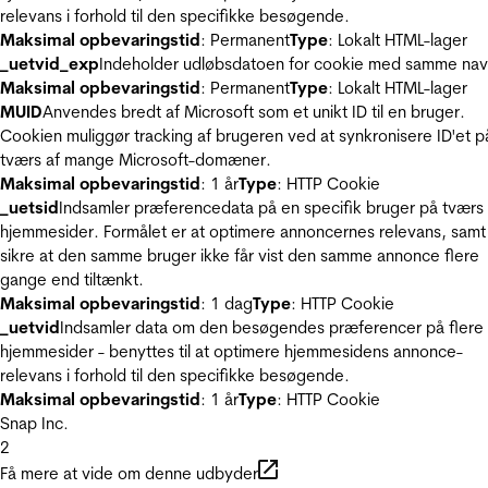
relevans i forhold til den specifikke besøgende.
Maksimal opbevaringstid
: Permanent
Type
: Lokalt HTML-lager
_uetvid_exp
Indeholder udløbsdatoen for cookie med samme nav
Maksimal opbevaringstid
: Permanent
Type
: Lokalt HTML-lager
MUID
Anvendes bredt af Microsoft som et unikt ID til en bruger.
Cookien muliggør tracking af brugeren ved at synkronisere ID'et p
tværs af mange Microsoft-domæner.
Maksimal opbevaringstid
: 1 år
Type
: HTTP Cookie
_uetsid
Indsamler præferencedata på en specifik bruger på tværs 
hjemmesider. Formålet er at optimere annoncernes relevans, samt
sikre at den samme bruger ikke får vist den samme annonce flere
gange end tiltænkt.
Maksimal opbevaringstid
: 1 dag
Type
: HTTP Cookie
_uetvid
Indsamler data om den besøgendes præferencer på flere
hjemmesider - benyttes til at optimere hjemmesidens annonce-
relevans i forhold til den specifikke besøgende.
Maksimal opbevaringstid
: 1 år
Type
: HTTP Cookie
Snap Inc.
2
Få mere at vide om denne udbyder