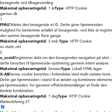
besøgende ved tilbagevending.
Maksimal opbevaringstid
: 1 år
Type
: HTTP Cookie
garnius.dk
1
FPAU
Tildeler den besøgende et ID. Dette giver hjemmesiden
mulighed for bestemme antallet af besøgende, ved ikke at registr
den samme besøgende flere gange.
Maksimal opbevaringstid
: 3 mdr.
Type
: HTTP Cookie
sc-static.net
2
u_scsid
Registrerer data om den besøgendes navigation på sitet -
dette benyttes til hjemmeside‐optimering gennem intern analyse.
Maksimal opbevaringstid
: Session
Type
: Lokalt HTML-lager
X-AB
Denne cookie benyttes i forbindelse med multi-variate-tests 
Dette gør hjemmesiden i stand til at ændre og kombinere element
på hjemmesiden, for igennem effektivitetsmålinger at finde den
bedste kombination.
Maksimal opbevaringstid
: 1 dag
Type
: HTTP Cookie
Markedsføring
27