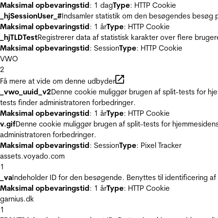
Maksimal opbevaringstid
: 1 dag
Type
: HTTP Cookie
_hjSessionUser_#
Indsamler statistik om den besøgendes besøg p
Maksimal opbevaringstid
: 1 år
Type
: HTTP Cookie
_hjTLDTest
Registrerer data af statistisk karakter over flere bruge
Maksimal opbevaringstid
: Session
Type
: HTTP Cookie
VWO
2
Få mere at vide om denne udbyder
_vwo_uuid_v2
Denne cookie muliggør brugen af split-tests for h
tests finder administratoren forbedringer.
Maksimal opbevaringstid
: 1 år
Type
: HTTP Cookie
v.gif
Denne cookie muliggør brugen af split-tests for hjemmesidens
administratoren forbedringer.
Maksimal opbevaringstid
: Session
Type
: Pixel Tracker
assets.voyado.com
1
_va
Indeholder ID for den besøgende. Benyttes til identificering 
Maksimal opbevaringstid
: 1 år
Type
: HTTP Cookie
garnius.dk
1