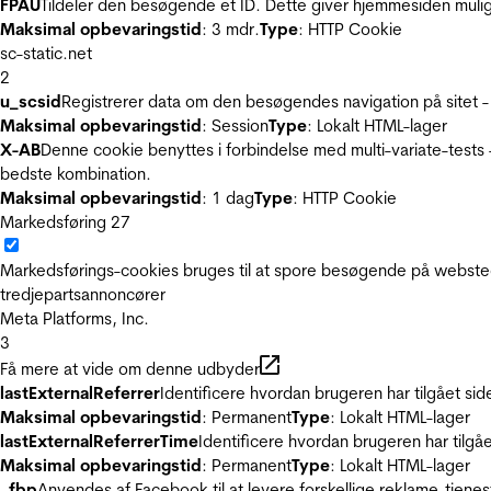
FPAU
Tildeler den besøgende et ID. Dette giver hjemmesiden mul
Maksimal opbevaringstid
: 3 mdr.
Type
: HTTP Cookie
sc-static.net
2
u_scsid
Registrerer data om den besøgendes navigation på sitet -
Maksimal opbevaringstid
: Session
Type
: Lokalt HTML-lager
X-AB
Denne cookie benyttes i forbindelse med multi-variate-tests
bedste kombination.
Maksimal opbevaringstid
: 1 dag
Type
: HTTP Cookie
Markedsføring
27
Markedsførings-cookies bruges til at spore besøgende på websted
tredjepartsannoncører
Meta Platforms, Inc.
3
Få mere at vide om denne udbyder
lastExternalReferrer
Identificere hvordan brugeren har tilgået si
Maksimal opbevaringstid
: Permanent
Type
: Lokalt HTML-lager
lastExternalReferrerTime
Identificere hvordan brugeren har tilgå
Maksimal opbevaringstid
: Permanent
Type
: Lokalt HTML-lager
_fbp
Anvendes af Facebook til at levere forskellige reklame-tjenes