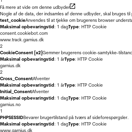
1
Få mere at vide om denne udbyder
Nogle af de data, der indsamles af denne udbyder, skal bruges til 
test_cookie
Anvendes til at tjekke om brugerens browser underst
Maksimal opbevaringstid
: 1 dag
Type
: HTTP Cookie
consent.cookiebot.com
www.track.garnius.dk
2
CookieConsent [x2]
Gemmer brugerens cookie-samtykke-tilstand
Maksimal opbevaringstid
: 1 år
Type
: HTTP Cookie
garnius.dk
2
Cross_Consent
Afventer
Maksimal opbevaringstid
: 1 år
Type
: HTTP Cookie
Initial_Consent
Afventer
Maksimal opbevaringstid
: 1 dag
Type
: HTTP Cookie
garnius.no
1
PHPSESSID
Bevarer brugertilstand på tværs af sideforespørgsler.
Maksimal opbevaringstid
: 1 dag
Type
: HTTP Cookie
www.garnius.dk