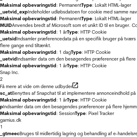
Maksimal opbevaringstid
: Permanent
Type
: Lokalt HTML-lager
_uetvid_exp
Indeholder udløbsdatoen for cookie med samme nav
Maksimal opbevaringstid
: Permanent
Type
: Lokalt HTML-lager
MUID
Anvendes bredt af Microsoft som et unikt ID til en bruger. 
Maksimal opbevaringstid
: 1 år
Type
: HTTP Cookie
_uetsid
Indsamler præferencedata på en specifik bruger på tværs 
flere gange end tiltænkt.
Maksimal opbevaringstid
: 1 dag
Type
: HTTP Cookie
_uetvid
Indsamler data om den besøgendes præferencer på flere h
Maksimal opbevaringstid
: 1 år
Type
: HTTP Cookie
Snap Inc.
2
Få mere at vide om denne udbyder
sc_at
Benyttes af Snapchat til at implementere annonceindhold på
Maksimal opbevaringstid
: 1 år
Type
: HTTP Cookie
p
Indsamler data om den besøgendes præferencer på flere hjemmesi
Maksimal opbevaringstid
: Session
Type
: Pixel Tracker
garnius.dk
1
_gtmeec
Bruges til midlertidig lagring og behandling af e-handels