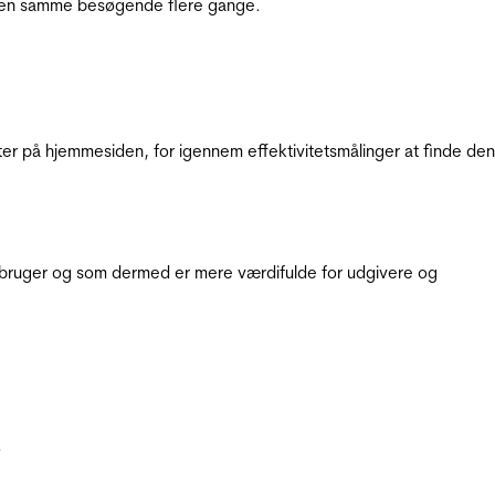
e den samme besøgende flere gange.
ter på hjemmesiden, for igennem effektivitetsmålinger at finde den
e bruger og som dermed er mere værdifulde for udgivere og
.