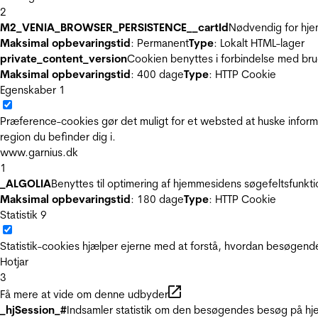
2
M2_VENIA_BROWSER_PERSISTENCE__cartId
Nødvendig for hje
Maksimal opbevaringstid
: Permanent
Type
: Lokalt HTML-lager
private_content_version
Cookien benyttes i forbindelse med br
Maksimal opbevaringstid
: 400 dage
Type
: HTTP Cookie
Egenskaber
1
Præference-cookies gør det muligt for et websted at huske inform
region du befinder dig i.
www.garnius.dk
1
_ALGOLIA
Benyttes til optimering af hjemmesidens søgefeltsfunkt
Maksimal opbevaringstid
: 180 dage
Type
: HTTP Cookie
Statistik
9
Statistik-cookies hjælper ejerne med at forstå, hvordan besøgen
Hotjar
3
Få mere at vide om denne udbyder
_hjSession_#
Indsamler statistik om den besøgendes besøg på hje