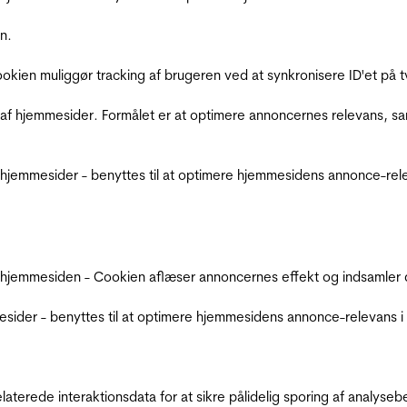
n.
Cookien muliggør tracking af brugeren ved at synkronisere ID'et p
af hjemmesider. Formålet er at optimere annoncernes relevans, s
jemmesider - benyttes til at optimere hjemmesidens annonce-relev
 hjemmesiden - Cookien aflæser annoncernes effekt og indsamler d
der - benyttes til at optimere hjemmesidens annonce-relevans i f
relaterede interaktionsdata for at sikre pålidelig sporing af analys