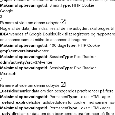
Maksimal opbevaringstid
: 3 mdr.
Type
: HTTP Cookie
Google
3
Få mere at vide om denne udbyder
Nogle af de data, der indsamles af denne udbyder, skal bruges til 
IDE
Anvendes af Google DoubleClick til at registrere og rapportere
en annonce samt at målrette annoncer til brugeren.
Maksimal opbevaringstid
: 400 dage
Type
: HTTP Cookie
gmp\conversion#
Afventer
Maksimal opbevaringstid
: Session
Type
: Pixel Tracker
ddm/activity/src=#
Afventer
Maksimal opbevaringstid
: Session
Type
: Pixel Tracker
Microsoft
7
Få mere at vide om denne udbyder
_uetsid
Indsamler data om den besøgendes præferencer på flere hj
Maksimal opbevaringstid
: Permanent
Type
: Lokalt HTML-lager
_uetsid_exp
Indeholder udløbsdatoen for cookie med samme nav
Maksimal opbevaringstid
: Permanent
Type
: Lokalt HTML-lager
_uetvid
Indsamler data om den besøgendes præferencer på flere h