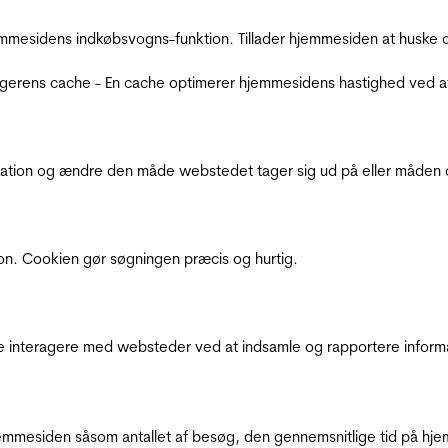
mmesidens indkøbsvogns-funktion. Tillader hjemmesiden at huske d
ugerens cache - En cache optimerer hjemmesidens hastighed ved a
ation og ændre den måde webstedet tager sig ud på eller måden de
ion. Cookien gør søgningen præcis og hurtig.
de interagere med websteder ved at indsamle og rapportere inform
mmesiden såsom antallet af besøg, den gennemsnitlige tid på hjem