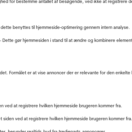
ighed for bestemme antallet af besøgende, ved ikke at registrer
 dette benyttes til hjemmeside‐optimering gennem intern analyse.
 - Dette gør hjemmesiden i stand til at ændre og kombinere elemen
et. Formålet er at vise annoncer der er relevante for den enkelt
den ved at registrere hvilken hjemmeside brugeren kommer fra.
et siden ved at registrere hvilken hjemmeside brugeren kommer fra
ter, herunder realtids-bud fra tredjeparts-annoncører.