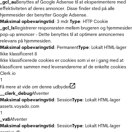
_gcl_au
Benyttes af Google Adsense til at eksperimentere med
effektiviteten af deres annoncer. Disse finder sted på alle
hjemmesider der benytter Google Adsense.
Maksimal opbevaringstid
: 3 mdr.
Type
: HTTP Cookie
_gcl_ls
Registrerer responsraten mellem brugeren og hjemmeside
pop-up annoncer - Dette benyttes til at optimere annoncernes
relevans på hjemmesiden.
Maksimal opbevaringstid
: Permanent
Type
: Lokalt HTML-lager
Ikke klassificeret
8
Ikke klassificerede cookies er cookies som vi er i gang med at
klassificere sammen med leverandørerne af de enkelte cookies
Clerk.io
1
Få mere at vide om denne udbyder
__clerk_debug
Afventer
Maksimal opbevaringstid
: Session
Type
: Lokalt HTML-lager
assets.voyado.com
1
_vaS
Afventer
Maksimal opbevaringstid
: Session
Type
: Lokalt HTML-lager