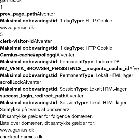
garnius.dk
1
prev_page_path
Afventer
Maksimal opbevaringstid
: 1 dag
Type
: HTTP Cookie
www.garnius.dk
5
clerk-visitor-id
Afventer
Maksimal opbevaringstid
: 1 dag
Type
: HTTP Cookie
Garnius-cache#apollogql
Afventer
Maksimal opbevaringstid
: Permanent
Type
: IndexedDB
M2_VENIA_BROWSER_PERSISTENCE__magento_cache_id
Afve
Maksimal opbevaringstid
: Permanent
Type
: Lokalt HTML-lager
scrollLock
Afventer
Maksimal opbevaringstid
: Session
Type
: Lokalt HTML-lager
success_login_redirect_path
Afventer
Maksimal opbevaringstid
: Session
Type
: Lokalt HTML-lager
Samtykke på tværs af domæner
2
Dit samtykke gælder for følgende domæner:
Liste over domæner, dit samtykke gælder for:
www.garnius.dk
checkout.garnius.dk