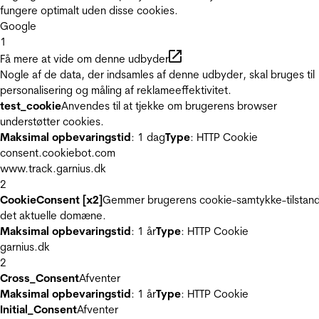
fungere optimalt uden disse cookies.
Google
1
Få mere at vide om denne udbyder
Nogle af de data, der indsamles af denne udbyder, skal bruges til
personalisering og måling af reklameeffektivitet.
test_cookie
Anvendes til at tjekke om brugerens browser
understøtter cookies.
Maksimal opbevaringstid
: 1 dag
Type
: HTTP Cookie
consent.cookiebot.com
www.track.garnius.dk
2
CookieConsent [x2]
Gemmer brugerens cookie-samtykke-tilstand
det aktuelle domæne.
Maksimal opbevaringstid
: 1 år
Type
: HTTP Cookie
garnius.dk
2
Cross_Consent
Afventer
Maksimal opbevaringstid
: 1 år
Type
: HTTP Cookie
Initial_Consent
Afventer