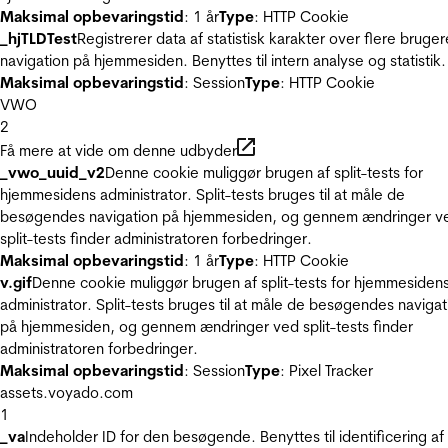
Maksimal opbevaringstid
: 1 år
Type
: HTTP Cookie
_hjTLDTest
Registrerer data af statistisk karakter over flere bruger
navigation på hjemmesiden. Benyttes til intern analyse og statistik.
Maksimal opbevaringstid
: Session
Type
: HTTP Cookie
VWO
2
Få mere at vide om denne udbyder
_vwo_uuid_v2
Denne cookie muliggør brugen af split-tests for
hjemmesidens administrator. Split-tests bruges til at måle de
besøgendes navigation på hjemmesiden, og gennem ændringer v
split-tests finder administratoren forbedringer.
Maksimal opbevaringstid
: 1 år
Type
: HTTP Cookie
v.gif
Denne cookie muliggør brugen af split-tests for hjemmesiden
administrator. Split-tests bruges til at måle de besøgendes navigat
på hjemmesiden, og gennem ændringer ved split-tests finder
administratoren forbedringer.
Maksimal opbevaringstid
: Session
Type
: Pixel Tracker
assets.voyado.com
1
_va
Indeholder ID for den besøgende. Benyttes til identificering af