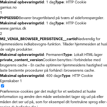
Maksimal opbevaringstid
: 1 dag
Type
: HTTP Cookie
garnius.no
1
PHPSESSID
Bevarer brugertilstand på tværs af sideforespørgsler.
Maksimal opbevaringstid
: 1 dag
Type
: HTTP Cookie
www.garnius.dk
2
M2_VENIA_BROWSER_PERSISTENCE__cartId
Nødvendig for
hjemmesidens indkøbsvogns-funktion. Tillader hjemmesiden at hus
de valgte produkter.
Maksimal opbevaringstid
: Permanent
Type
: Lokalt HTML-lager
private_content_version
Cookien benyttes i forbindelse med
brugerens cache - En cache optimerer hjemmesidens hastighed ve
laste bestemte procedurer på forhånd i browserens cache.
Maksimal opbevaringstid
: 400 dage
Type
: HTTP Cookie
Egenskaber
1
Præference-cookies gør det muligt for et websted at huske
information og ændre den måde webstedet tager sig ud på eller
måden det ser ud på, som for eksempel dit foretrukne sprog eller