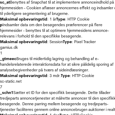
sc_at
Benyttes af Snapchat til at implementere annonceindhold på
hjemmesiden - Cookien aflæser annoncernes effekt og indsamler 
til yderligere segmentering af brugerne.
Maksimal opbevaringstid
: 1 år
Type
: HTTP Cookie
p
Indsamler data om den besøgendes præferencer på flere
hjemmesider - benyttes til at optimere hjemmesidens annonce-
relevans i forhold til den specifikke besøgende.
Maksimal opbevaringstid
: Session
Type
: Pixel Tracker
garnius.dk
1
_gtmeec
Bruges til midlertidig lagring og behandling af e-
handelsrelaterede interaktionsdata for at sikre pålidelig sporing af
analysebegivenheder på tværs af sideindlæsninger.
Maksimal opbevaringstid
: 3 mdr.
Type
: HTTP Cookie
sc-static.net
7
_schn1
Sætter et ID for den specifikk besøgende. Dette tillader
tredjeparts annoncetjenester at målrette annoncer til den specifik
besøgende. Denne parring mellem besøgende og tredjeparts-
tjenester faciliteres gennem online annoncebruger-auktioner i realt