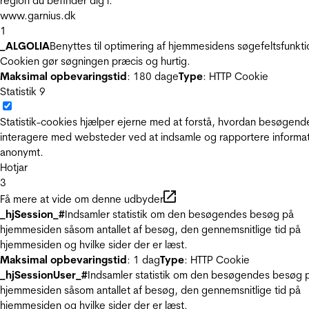
region du befinder dig i.
www.garnius.dk
1
_ALGOLIA
Benyttes til optimering af hjemmesidens søgefeltsfunkti
Cookien gør søgningen præcis og hurtig.
Maksimal opbevaringstid
: 180 dage
Type
: HTTP Cookie
Statistik
9
Statistik-cookies hjælper ejerne med at forstå, hvordan besøgend
interagere med websteder ved at indsamle og rapportere informa
anonymt.
Hotjar
3
Få mere at vide om denne udbyder
_hjSession_#
Indsamler statistik om den besøgendes besøg på
hjemmesiden såsom antallet af besøg, den gennemsnitlige tid på
hjemmesiden og hvilke sider der er læst.
Maksimal opbevaringstid
: 1 dag
Type
: HTTP Cookie
_hjSessionUser_#
Indsamler statistik om den besøgendes besøg 
hjemmesiden såsom antallet af besøg, den gennemsnitlige tid på
hjemmesiden og hvilke sider der er læst.