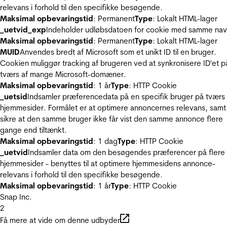
relevans i forhold til den specifikke besøgende.
Maksimal opbevaringstid
: Permanent
Type
: Lokalt HTML-lager
_uetvid_exp
Indeholder udløbsdatoen for cookie med samme nav
Maksimal opbevaringstid
: Permanent
Type
: Lokalt HTML-lager
MUID
Anvendes bredt af Microsoft som et unikt ID til en bruger.
Cookien muliggør tracking af brugeren ved at synkronisere ID'et p
tværs af mange Microsoft-domæner.
Maksimal opbevaringstid
: 1 år
Type
: HTTP Cookie
_uetsid
Indsamler præferencedata på en specifik bruger på tværs 
hjemmesider. Formålet er at optimere annoncernes relevans, samt
sikre at den samme bruger ikke får vist den samme annonce flere
gange end tiltænkt.
Maksimal opbevaringstid
: 1 dag
Type
: HTTP Cookie
_uetvid
Indsamler data om den besøgendes præferencer på flere
hjemmesider - benyttes til at optimere hjemmesidens annonce-
relevans i forhold til den specifikke besøgende.
Maksimal opbevaringstid
: 1 år
Type
: HTTP Cookie
Snap Inc.
2
Få mere at vide om denne udbyder