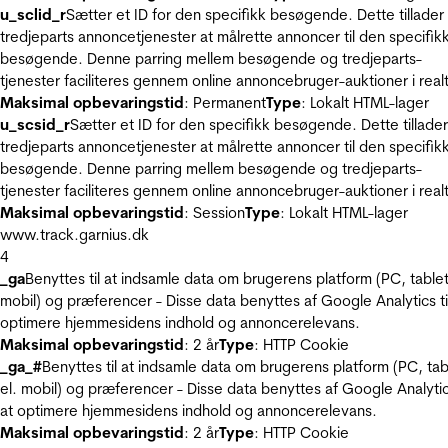
u_sclid_r
Sætter et ID for den specifikk besøgende. Dette tillader
tredjeparts annoncetjenester at målrette annoncer til den specifik
besøgende. Denne parring mellem besøgende og tredjeparts-
tjenester faciliteres gennem online annoncebruger-auktioner i realt
Maksimal opbevaringstid
: Permanent
Type
: Lokalt HTML-lager
u_scsid_r
Sætter et ID for den specifikk besøgende. Dette tillader
tredjeparts annoncetjenester at målrette annoncer til den specifik
besøgende. Denne parring mellem besøgende og tredjeparts-
tjenester faciliteres gennem online annoncebruger-auktioner i realt
Maksimal opbevaringstid
: Session
Type
: Lokalt HTML-lager
www.track.garnius.dk
4
_ga
Benyttes til at indsamle data om brugerens platform (PC, tablet
mobil) og præferencer - Disse data benyttes af Google Analytics til
optimere hjemmesidens indhold og annoncerelevans.
Maksimal opbevaringstid
: 2 år
Type
: HTTP Cookie
_ga_#
Benyttes til at indsamle data om brugerens platform (PC, tab
el. mobil) og præferencer - Disse data benyttes af Google Analytics
at optimere hjemmesidens indhold og annoncerelevans.
Maksimal opbevaringstid
: 2 år
Type
: HTTP Cookie