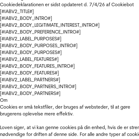
Cookiedeklarationen er sidst opdateret d. 7/4/26 af
Cookiebot
[#IABV2_TITLE#]
[#IABV2_BODY_INTRO#]
[#IABV2_BODY_LEGITIMATE_INTEREST_INTRO#]
[#IABV2_BODY_PREFERENCE_INTRO#]
[#IABV2_LABEL_PURPOSES#]
[#IABV2_BODY_PURPOSES_INTRO#]
[#IABV2_BODY_PURPOSES#]
[#IABV2_LABEL_FEATURES#]
[#IABV2_BODY_FEATURES_INTRO#]
[#IABV2_BODY_FEATURES#]
[#IABV2_LABEL_PARTNERS#]
[#IABV2_BODY_PARTNERS_INTRO#]
[#IABV2_BODY_PARTNERS#]
Om
Cookies er små tekstfiler, der bruges af websteder, til at gøre
brugerens oplevelse mere effektiv.
Loven siger, at vi kan genne cookies på din enhed, hvis de er stre
nødvendige for driften af denne side. For alle andre typer af cooki