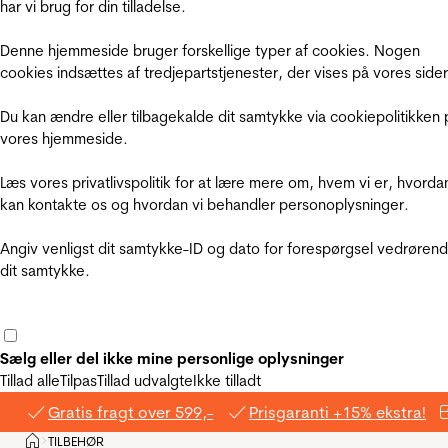
har vi brug for din tilladelse.
Denne hjemmeside bruger forskellige typer af cookies. Nogen
cookies indsættes af tredjepartstjenester, der vises på vores sider
Du kan ændre eller tilbagekalde dit samtykke via cookiepolitikken 
vores hjemmeside.
Læs vores privatlivspolitik for at lære mere om, hvem vi er, hvorda
kan kontakte os og hvordan vi behandler personoplysninger.
Angiv venligst dit samtykke-ID og dato for forespørgsel vedrøren
dit samtykke.
Sælg eller del ikke mine personlige oplysninger
Tillad alle
Tilpas
Tillad udvalgte
Ikke tilladt
Gratis fragt over 599,-
Prisgaranti +15% ekstra!
Hjem
TILBEHØR
>