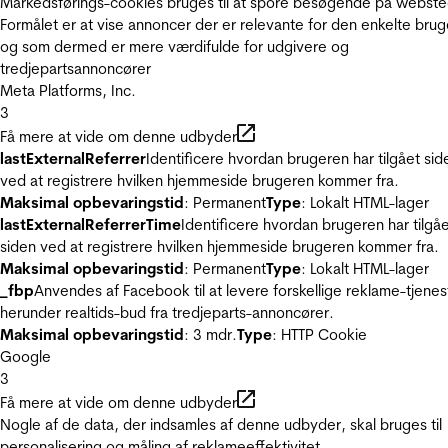
Markedsførings-cookies bruges til at spore besøgende på webste
Formålet er at vise annoncer der er relevante for den enkelte brug
og som dermed er mere værdifulde for udgivere og
tredjepartsannoncører
Meta Platforms, Inc.
3
Få mere at vide om denne udbyder
lastExternalReferrer
Identificere hvordan brugeren har tilgået sid
ved at registrere hvilken hjemmeside brugeren kommer fra.
Maksimal opbevaringstid
: Permanent
Type
: Lokalt HTML-lager
lastExternalReferrerTime
Identificere hvordan brugeren har tilgå
siden ved at registrere hvilken hjemmeside brugeren kommer fra.
Maksimal opbevaringstid
: Permanent
Type
: Lokalt HTML-lager
_fbp
Anvendes af Facebook til at levere forskellige reklame-tjenes
herunder realtids-bud fra tredjeparts-annoncører.
Maksimal opbevaringstid
: 3 mdr.
Type
: HTTP Cookie
Google
3
Få mere at vide om denne udbyder
Nogle af de data, der indsamles af denne udbyder, skal bruges til
personalisering og måling af reklameeffektivitet.