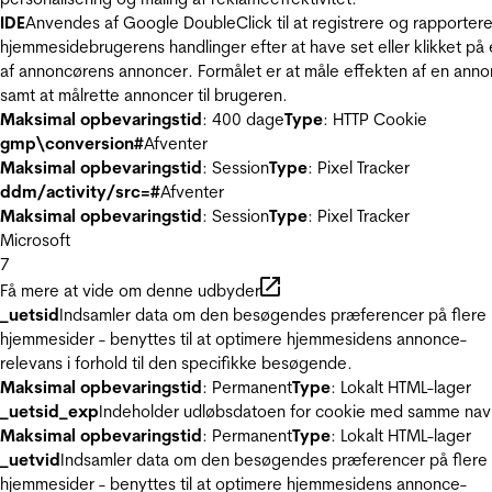
IDE
Anvendes af Google DoubleClick til at registrere og rapporter
hjemmesidebrugerens handlinger efter at have set eller klikket på
af annoncørens annoncer. Formålet er at måle effekten af en ann
samt at målrette annoncer til brugeren.
Maksimal opbevaringstid
: 400 dage
Type
: HTTP Cookie
gmp\conversion#
Afventer
Maksimal opbevaringstid
: Session
Type
: Pixel Tracker
ddm/activity/src=#
Afventer
Maksimal opbevaringstid
: Session
Type
: Pixel Tracker
Microsoft
7
Få mere at vide om denne udbyder
_uetsid
Indsamler data om den besøgendes præferencer på flere
hjemmesider - benyttes til at optimere hjemmesidens annonce-
relevans i forhold til den specifikke besøgende.
Maksimal opbevaringstid
: Permanent
Type
: Lokalt HTML-lager
_uetsid_exp
Indeholder udløbsdatoen for cookie med samme nav
Maksimal opbevaringstid
: Permanent
Type
: Lokalt HTML-lager
_uetvid
Indsamler data om den besøgendes præferencer på flere
hjemmesider - benyttes til at optimere hjemmesidens annonce-