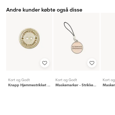
Andre kunder købte også disse
Kort og Godt
Kort og Godt
Kort o
Knapp Hjemmestrikket 22mm
Maskemarkør - Strikkedronning - lys brun