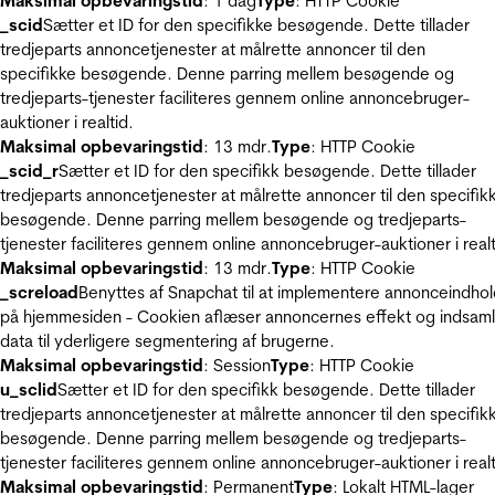
Maksimal opbevaringstid
: 1 dag
Type
: HTTP Cookie
_scid
Sætter et ID for den specifikke besøgende. Dette tillader
tredjeparts annoncetjenester at målrette annoncer til den
specifikke besøgende. Denne parring mellem besøgende og
tredjeparts-tjenester faciliteres gennem online annoncebruger-
auktioner i realtid.
Maksimal opbevaringstid
: 13 mdr.
Type
: HTTP Cookie
_scid_r
Sætter et ID for den specifikk besøgende. Dette tillader
tredjeparts annoncetjenester at målrette annoncer til den specifik
besøgende. Denne parring mellem besøgende og tredjeparts-
tjenester faciliteres gennem online annoncebruger-auktioner i realt
Maksimal opbevaringstid
: 13 mdr.
Type
: HTTP Cookie
_screload
Benyttes af Snapchat til at implementere annonceindho
på hjemmesiden - Cookien aflæser annoncernes effekt og indsaml
data til yderligere segmentering af brugerne.
Maksimal opbevaringstid
: Session
Type
: HTTP Cookie
u_sclid
Sætter et ID for den specifikk besøgende. Dette tillader
tredjeparts annoncetjenester at målrette annoncer til den specifik
besøgende. Denne parring mellem besøgende og tredjeparts-
tjenester faciliteres gennem online annoncebruger-auktioner i realt
Maksimal opbevaringstid
: Permanent
Type
: Lokalt HTML-lager