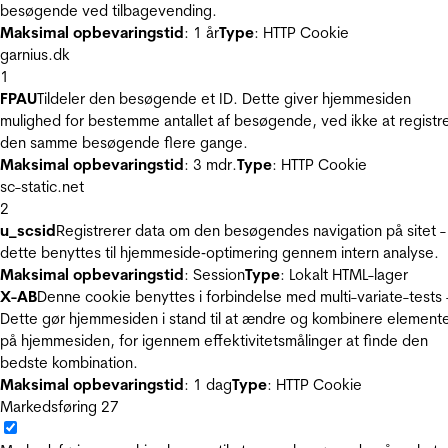
besøgende ved tilbagevending.
Maksimal opbevaringstid
: 1 år
Type
: HTTP Cookie
garnius.dk
1
FPAU
Tildeler den besøgende et ID. Dette giver hjemmesiden
mulighed for bestemme antallet af besøgende, ved ikke at registr
den samme besøgende flere gange.
Maksimal opbevaringstid
: 3 mdr.
Type
: HTTP Cookie
sc-static.net
2
u_scsid
Registrerer data om den besøgendes navigation på sitet -
dette benyttes til hjemmeside‐optimering gennem intern analyse.
Maksimal opbevaringstid
: Session
Type
: Lokalt HTML-lager
X-AB
Denne cookie benyttes i forbindelse med multi-variate-tests 
Dette gør hjemmesiden i stand til at ændre og kombinere element
på hjemmesiden, for igennem effektivitetsmålinger at finde den
bedste kombination.
Maksimal opbevaringstid
: 1 dag
Type
: HTTP Cookie
Markedsføring
27