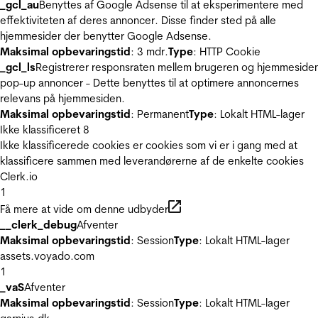
_gcl_au
Benyttes af Google Adsense til at eksperimentere med
effektiviteten af deres annoncer. Disse finder sted på alle
hjemmesider der benytter Google Adsense.
Maksimal opbevaringstid
: 3 mdr.
Type
: HTTP Cookie
_gcl_ls
Registrerer responsraten mellem brugeren og hjemmeside
pop-up annoncer - Dette benyttes til at optimere annoncernes
relevans på hjemmesiden.
Maksimal opbevaringstid
: Permanent
Type
: Lokalt HTML-lager
Ikke klassificeret
8
Ikke klassificerede cookies er cookies som vi er i gang med at
klassificere sammen med leverandørerne af de enkelte cookies
Clerk.io
1
Få mere at vide om denne udbyder
__clerk_debug
Afventer
Maksimal opbevaringstid
: Session
Type
: Lokalt HTML-lager
assets.voyado.com
1
_vaS
Afventer
Maksimal opbevaringstid
: Session
Type
: Lokalt HTML-lager