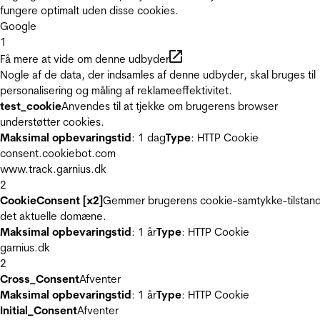
fungere optimalt uden disse cookies.
Google
1
Få mere at vide om denne udbyder
Nogle af de data, der indsamles af denne udbyder, skal bruges til
personalisering og måling af reklameeffektivitet.
test_cookie
Anvendes til at tjekke om brugerens browser
understøtter cookies.
Maksimal opbevaringstid
: 1 dag
Type
: HTTP Cookie
consent.cookiebot.com
www.track.garnius.dk
2
CookieConsent [x2]
Gemmer brugerens cookie-samtykke-tilstand
det aktuelle domæne.
Maksimal opbevaringstid
: 1 år
Type
: HTTP Cookie
garnius.dk
2
Cross_Consent
Afventer
Maksimal opbevaringstid
: 1 år
Type
: HTTP Cookie
Initial_Consent
Afventer