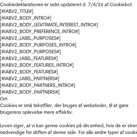
Cookiedeklarationen er sidst opdateret d. 7/4/26 af
Cookiebot
[#IABV2_TITLE#]
[#IABV2_BODY_INTRO#]
[#IABV2_BODY_LEGITIMATE_INTEREST_INTRO#]
[#IABV2_BODY_PREFERENCE_INTRO#]
[#IABV2_LABEL_PURPOSES#]
[#IABV2_BODY_PURPOSES_INTRO#]
[#IABV2_BODY_PURPOSES#]
[#IABV2_LABEL_FEATURES#]
[#IABV2_BODY_FEATURES_INTRO#]
[#IABV2_BODY_FEATURES#]
[#IABV2_LABEL_PARTNERS#]
[#IABV2_BODY_PARTNERS_INTRO#]
[#IABV2_BODY_PARTNERS#]
Om
Cookies er små tekstfiler, der bruges af websteder, til at gøre
brugerens oplevelse mere effektiv.
Loven siger, at vi kan genne cookies på din enhed, hvis de er stre
nødvendige for driften af denne side. For alle andre typer af cooki