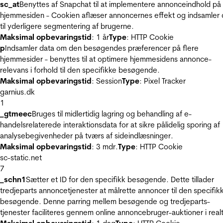
sc_at
Benyttes af Snapchat til at implementere annonceindhold på
hjemmesiden - Cookien aflæser annoncernes effekt og indsamler 
til yderligere segmentering af brugerne.
Maksimal opbevaringstid
: 1 år
Type
: HTTP Cookie
p
Indsamler data om den besøgendes præferencer på flere
hjemmesider - benyttes til at optimere hjemmesidens annonce-
relevans i forhold til den specifikke besøgende.
Maksimal opbevaringstid
: Session
Type
: Pixel Tracker
garnius.dk
1
_gtmeec
Bruges til midlertidig lagring og behandling af e-
handelsrelaterede interaktionsdata for at sikre pålidelig sporing af
analysebegivenheder på tværs af sideindlæsninger.
Maksimal opbevaringstid
: 3 mdr.
Type
: HTTP Cookie
sc-static.net
7
_schn1
Sætter et ID for den specifikk besøgende. Dette tillader
tredjeparts annoncetjenester at målrette annoncer til den specifik
besøgende. Denne parring mellem besøgende og tredjeparts-
tjenester faciliteres gennem online annoncebruger-auktioner i realt