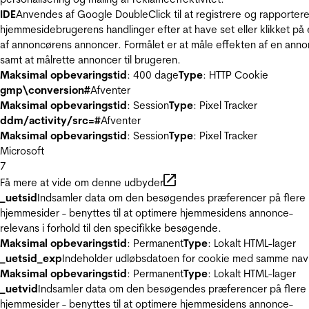
IDE
Anvendes af Google DoubleClick til at registrere og rapporter
hjemmesidebrugerens handlinger efter at have set eller klikket på
af annoncørens annoncer. Formålet er at måle effekten af en ann
samt at målrette annoncer til brugeren.
Maksimal opbevaringstid
: 400 dage
Type
: HTTP Cookie
gmp\conversion#
Afventer
Maksimal opbevaringstid
: Session
Type
: Pixel Tracker
ddm/activity/src=#
Afventer
Maksimal opbevaringstid
: Session
Type
: Pixel Tracker
Microsoft
7
Få mere at vide om denne udbyder
_uetsid
Indsamler data om den besøgendes præferencer på flere
hjemmesider - benyttes til at optimere hjemmesidens annonce-
relevans i forhold til den specifikke besøgende.
Maksimal opbevaringstid
: Permanent
Type
: Lokalt HTML-lager
_uetsid_exp
Indeholder udløbsdatoen for cookie med samme nav
Maksimal opbevaringstid
: Permanent
Type
: Lokalt HTML-lager
_uetvid
Indsamler data om den besøgendes præferencer på flere
hjemmesider - benyttes til at optimere hjemmesidens annonce-