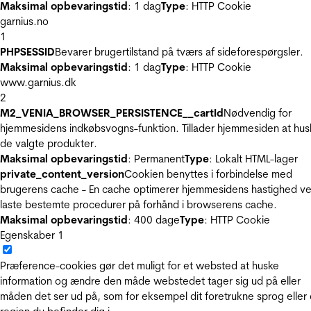
Maksimal opbevaringstid
: 1 dag
Type
: HTTP Cookie
garnius.no
1
PHPSESSID
Bevarer brugertilstand på tværs af sideforespørgsler.
Maksimal opbevaringstid
: 1 dag
Type
: HTTP Cookie
www.garnius.dk
2
M2_VENIA_BROWSER_PERSISTENCE__cartId
Nødvendig for
hjemmesidens indkøbsvogns-funktion. Tillader hjemmesiden at hus
de valgte produkter.
Maksimal opbevaringstid
: Permanent
Type
: Lokalt HTML-lager
private_content_version
Cookien benyttes i forbindelse med
brugerens cache - En cache optimerer hjemmesidens hastighed ve
laste bestemte procedurer på forhånd i browserens cache.
Maksimal opbevaringstid
: 400 dage
Type
: HTTP Cookie
Egenskaber
1
Præference-cookies gør det muligt for et websted at huske
information og ændre den måde webstedet tager sig ud på eller
måden det ser ud på, som for eksempel dit foretrukne sprog eller