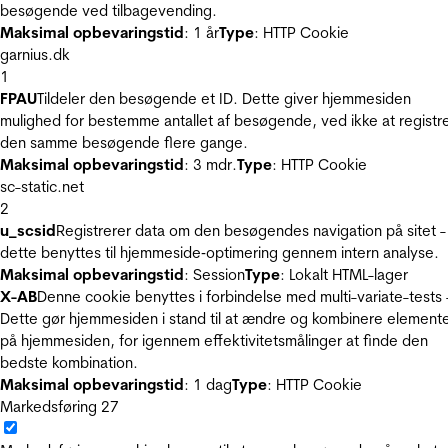
besøgende ved tilbagevending.
Maksimal opbevaringstid
: 1 år
Type
: HTTP Cookie
garnius.dk
1
FPAU
Tildeler den besøgende et ID. Dette giver hjemmesiden
mulighed for bestemme antallet af besøgende, ved ikke at registr
den samme besøgende flere gange.
Maksimal opbevaringstid
: 3 mdr.
Type
: HTTP Cookie
sc-static.net
2
u_scsid
Registrerer data om den besøgendes navigation på sitet -
dette benyttes til hjemmeside‐optimering gennem intern analyse.
Maksimal opbevaringstid
: Session
Type
: Lokalt HTML-lager
X-AB
Denne cookie benyttes i forbindelse med multi-variate-tests 
Dette gør hjemmesiden i stand til at ændre og kombinere element
på hjemmesiden, for igennem effektivitetsmålinger at finde den
bedste kombination.
Maksimal opbevaringstid
: 1 dag
Type
: HTTP Cookie
Markedsføring
27