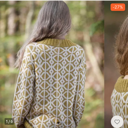
-27%
1
/
6