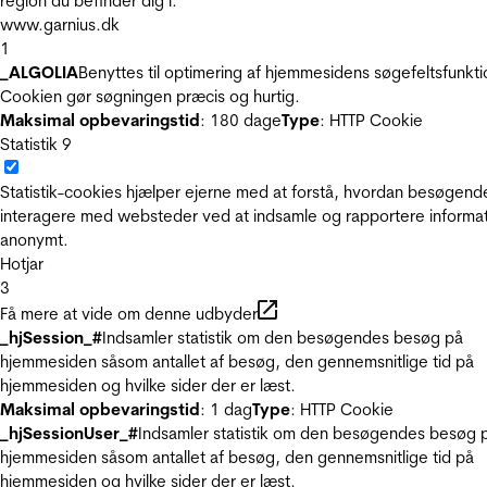
region du befinder dig i.
www.garnius.dk
1
_ALGOLIA
Benyttes til optimering af hjemmesidens søgefeltsfunkti
Cookien gør søgningen præcis og hurtig.
Maksimal opbevaringstid
: 180 dage
Type
: HTTP Cookie
Statistik
9
Statistik-cookies hjælper ejerne med at forstå, hvordan besøgend
interagere med websteder ved at indsamle og rapportere informa
anonymt.
Hotjar
3
Få mere at vide om denne udbyder
_hjSession_#
Indsamler statistik om den besøgendes besøg på
hjemmesiden såsom antallet af besøg, den gennemsnitlige tid på
hjemmesiden og hvilke sider der er læst.
Maksimal opbevaringstid
: 1 dag
Type
: HTTP Cookie
_hjSessionUser_#
Indsamler statistik om den besøgendes besøg 
hjemmesiden såsom antallet af besøg, den gennemsnitlige tid på
hjemmesiden og hvilke sider der er læst.