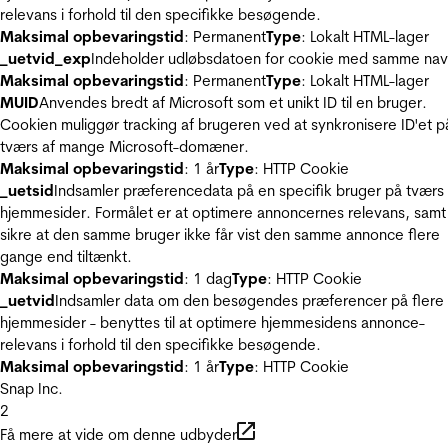
relevans i forhold til den specifikke besøgende.
Maksimal opbevaringstid
: Permanent
Type
: Lokalt HTML-lager
_uetvid_exp
Indeholder udløbsdatoen for cookie med samme nav
Maksimal opbevaringstid
: Permanent
Type
: Lokalt HTML-lager
MUID
Anvendes bredt af Microsoft som et unikt ID til en bruger.
Cookien muliggør tracking af brugeren ved at synkronisere ID'et p
tværs af mange Microsoft-domæner.
Maksimal opbevaringstid
: 1 år
Type
: HTTP Cookie
_uetsid
Indsamler præferencedata på en specifik bruger på tværs 
hjemmesider. Formålet er at optimere annoncernes relevans, samt
sikre at den samme bruger ikke får vist den samme annonce flere
gange end tiltænkt.
Maksimal opbevaringstid
: 1 dag
Type
: HTTP Cookie
_uetvid
Indsamler data om den besøgendes præferencer på flere
hjemmesider - benyttes til at optimere hjemmesidens annonce-
relevans i forhold til den specifikke besøgende.
Maksimal opbevaringstid
: 1 år
Type
: HTTP Cookie
Snap Inc.
2
Få mere at vide om denne udbyder