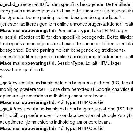
u_sclid_r
Sætter et ID for den specifikk besøgende. Dette tillader
tredjeparts annoncetjenester at målrette annoncer til den specifik
besøgende. Denne parring mellem besøgende og tredjeparts-
tjenester faciliteres gennem online annoncebruger-auktioner i realt
Maksimal opbevaringstid
: Permanent
Type
: Lokalt HTML-lager
u_scsid_r
Sætter et ID for den specifikk besøgende. Dette tillader
tredjeparts annoncetjenester at målrette annoncer til den specifik
besøgende. Denne parring mellem besøgende og tredjeparts-
tjenester faciliteres gennem online annoncebruger-auktioner i realt
Maksimal opbevaringstid
: Session
Type
: Lokalt HTML-lager
www.track.garnius.dk
4
_ga
Benyttes til at indsamle data om brugerens platform (PC, tablet
mobil) og præferencer - Disse data benyttes af Google Analytics til
optimere hjemmesidens indhold og annoncerelevans.
Maksimal opbevaringstid
: 2 år
Type
: HTTP Cookie
_ga_#
Benyttes til at indsamle data om brugerens platform (PC, tab
el. mobil) og præferencer - Disse data benyttes af Google Analytics
at optimere hjemmesidens indhold og annoncerelevans.
Maksimal opbevaringstid
: 2 år
Type
: HTTP Cookie