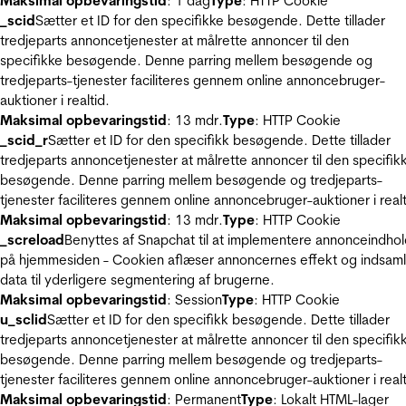
Maksimal opbevaringstid
: 1 dag
Type
: HTTP Cookie
_scid
Sætter et ID for den specifikke besøgende. Dette tillader
tredjeparts annoncetjenester at målrette annoncer til den
specifikke besøgende. Denne parring mellem besøgende og
tredjeparts-tjenester faciliteres gennem online annoncebruger-
auktioner i realtid.
Maksimal opbevaringstid
: 13 mdr.
Type
: HTTP Cookie
_scid_r
Sætter et ID for den specifikk besøgende. Dette tillader
tredjeparts annoncetjenester at målrette annoncer til den specifik
besøgende. Denne parring mellem besøgende og tredjeparts-
tjenester faciliteres gennem online annoncebruger-auktioner i realt
Maksimal opbevaringstid
: 13 mdr.
Type
: HTTP Cookie
_screload
Benyttes af Snapchat til at implementere annonceindho
på hjemmesiden - Cookien aflæser annoncernes effekt og indsaml
data til yderligere segmentering af brugerne.
Maksimal opbevaringstid
: Session
Type
: HTTP Cookie
u_sclid
Sætter et ID for den specifikk besøgende. Dette tillader
tredjeparts annoncetjenester at målrette annoncer til den specifik
besøgende. Denne parring mellem besøgende og tredjeparts-
tjenester faciliteres gennem online annoncebruger-auktioner i realt
Maksimal opbevaringstid
: Permanent
Type
: Lokalt HTML-lager