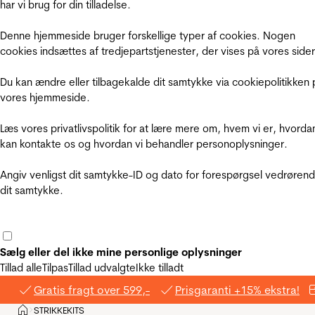
har vi brug for din tilladelse.
Denne hjemmeside bruger forskellige typer af cookies. Nogen
cookies indsættes af tredjepartstjenester, der vises på vores sider
Du kan ændre eller tilbagekalde dit samtykke via cookiepolitikken 
vores hjemmeside.
Læs vores privatlivspolitik for at lære mere om, hvem vi er, hvorda
kan kontakte os og hvordan vi behandler personoplysninger.
Angiv venligst dit samtykke-ID og dato for forespørgsel vedrøren
dit samtykke.
Sælg eller del ikke mine personlige oplysninger
Tillad alle
Tilpas
Tillad udvalgte
Ikke tilladt
Gratis fragt over 599,-
Prisgaranti +15% ekstra!
Hjem
STRIKKEKITS
>