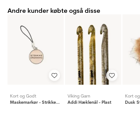
Andre kunder købte også disse
Kort og Godt
Viking Garn
Kort o
Maskemarkør - Strikkedronning - lys brun
Addi Hæklenål - Plast
Dusk S