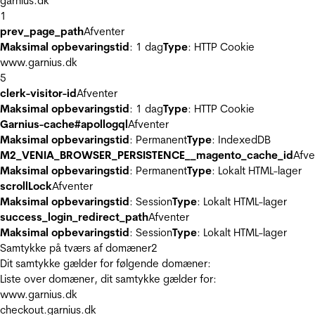
garnius.dk
1
prev_page_path
Afventer
Maksimal opbevaringstid
: 1 dag
Type
: HTTP Cookie
www.garnius.dk
5
clerk-visitor-id
Afventer
Maksimal opbevaringstid
: 1 dag
Type
: HTTP Cookie
Garnius-cache#apollogql
Afventer
Maksimal opbevaringstid
: Permanent
Type
: IndexedDB
M2_VENIA_BROWSER_PERSISTENCE__magento_cache_id
Afve
Maksimal opbevaringstid
: Permanent
Type
: Lokalt HTML-lager
scrollLock
Afventer
Maksimal opbevaringstid
: Session
Type
: Lokalt HTML-lager
success_login_redirect_path
Afventer
Maksimal opbevaringstid
: Session
Type
: Lokalt HTML-lager
Samtykke på tværs af domæner
2
Dit samtykke gælder for følgende domæner:
Liste over domæner, dit samtykke gælder for:
www.garnius.dk
checkout.garnius.dk