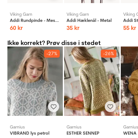
Viking Garn
Viking Garn
Viking 
Addi Rundpinde - Messing
Addi Hæklenål - Metal
60
kr
35
kr
55
kr
Ikke korrekt? Prøv disse i stedet
-27%
-26%
Garnius
Garnius
Garniu
VIBRAND lys petrol
ESTHER SENNEP
WENA M