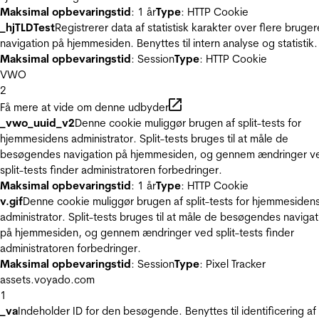
Maksimal opbevaringstid
: 1 år
Type
: HTTP Cookie
_hjTLDTest
Registrerer data af statistisk karakter over flere bruger
navigation på hjemmesiden. Benyttes til intern analyse og statistik.
Maksimal opbevaringstid
: Session
Type
: HTTP Cookie
VWO
2
Få mere at vide om denne udbyder
_vwo_uuid_v2
Denne cookie muliggør brugen af split-tests for
hjemmesidens administrator. Split-tests bruges til at måle de
besøgendes navigation på hjemmesiden, og gennem ændringer v
split-tests finder administratoren forbedringer.
Maksimal opbevaringstid
: 1 år
Type
: HTTP Cookie
v.gif
Denne cookie muliggør brugen af split-tests for hjemmesiden
administrator. Split-tests bruges til at måle de besøgendes navigat
på hjemmesiden, og gennem ændringer ved split-tests finder
administratoren forbedringer.
Maksimal opbevaringstid
: Session
Type
: Pixel Tracker
assets.voyado.com
1
_va
Indeholder ID for den besøgende. Benyttes til identificering af