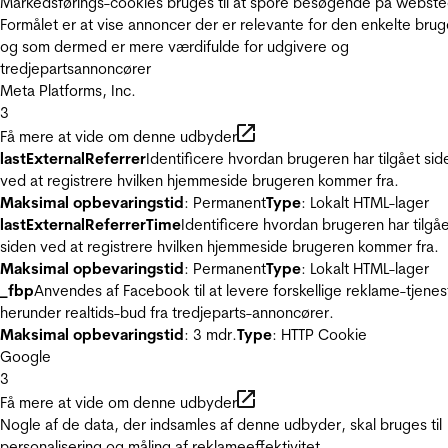
Markedsførings-cookies bruges til at spore besøgende på webste
Formålet er at vise annoncer der er relevante for den enkelte brug
og som dermed er mere værdifulde for udgivere og
tredjepartsannoncører
Meta Platforms, Inc.
3
Få mere at vide om denne udbyder
lastExternalReferrer
Identificere hvordan brugeren har tilgået sid
ved at registrere hvilken hjemmeside brugeren kommer fra.
Maksimal opbevaringstid
: Permanent
Type
: Lokalt HTML-lager
lastExternalReferrerTime
Identificere hvordan brugeren har tilgå
siden ved at registrere hvilken hjemmeside brugeren kommer fra.
Maksimal opbevaringstid
: Permanent
Type
: Lokalt HTML-lager
_fbp
Anvendes af Facebook til at levere forskellige reklame-tjenes
herunder realtids-bud fra tredjeparts-annoncører.
Maksimal opbevaringstid
: 3 mdr.
Type
: HTTP Cookie
Google
3
Få mere at vide om denne udbyder
Nogle af de data, der indsamles af denne udbyder, skal bruges til
personalisering og måling af reklameeffektivitet.