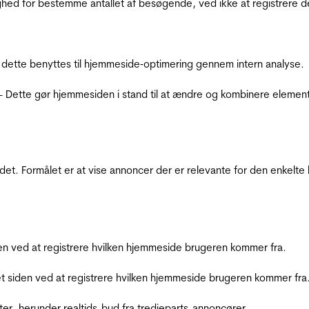
ighed for bestemme antallet af besøgende, ved ikke at registrer
 dette benyttes til hjemmeside‐optimering gennem intern analyse.
 - Dette gør hjemmesiden i stand til at ændre og kombinere elemen
et. Formålet er at vise annoncer der er relevante for den enkelt
den ved at registrere hvilken hjemmeside brugeren kommer fra.
et siden ved at registrere hvilken hjemmeside brugeren kommer fra
ter, herunder realtids-bud fra tredjeparts-annoncører.