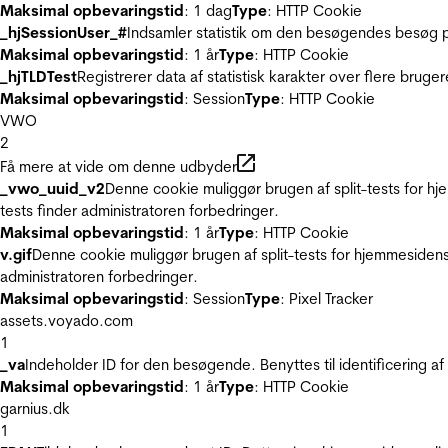
Maksimal opbevaringstid
: 1 dag
Type
: HTTP Cookie
_hjSessionUser_#
Indsamler statistik om den besøgendes besøg p
Maksimal opbevaringstid
: 1 år
Type
: HTTP Cookie
_hjTLDTest
Registrerer data af statistisk karakter over flere bruge
Maksimal opbevaringstid
: Session
Type
: HTTP Cookie
VWO
2
Få mere at vide om denne udbyder
_vwo_uuid_v2
Denne cookie muliggør brugen af split-tests for h
tests finder administratoren forbedringer.
Maksimal opbevaringstid
: 1 år
Type
: HTTP Cookie
v.gif
Denne cookie muliggør brugen af split-tests for hjemmesidens
administratoren forbedringer.
Maksimal opbevaringstid
: Session
Type
: Pixel Tracker
assets.voyado.com
1
_va
Indeholder ID for den besøgende. Benyttes til identificering 
Maksimal opbevaringstid
: 1 år
Type
: HTTP Cookie
garnius.dk
1