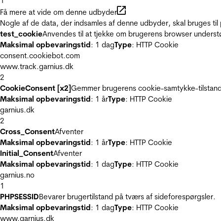
1
Få mere at vide om denne udbyder
Nogle af de data, der indsamles af denne udbyder, skal bruges til 
test_cookie
Anvendes til at tjekke om brugerens browser underst
Maksimal opbevaringstid
: 1 dag
Type
: HTTP Cookie
consent.cookiebot.com
www.track.garnius.dk
2
CookieConsent [x2]
Gemmer brugerens cookie-samtykke-tilstand
Maksimal opbevaringstid
: 1 år
Type
: HTTP Cookie
garnius.dk
2
Cross_Consent
Afventer
Maksimal opbevaringstid
: 1 år
Type
: HTTP Cookie
Initial_Consent
Afventer
Maksimal opbevaringstid
: 1 dag
Type
: HTTP Cookie
garnius.no
1
PHPSESSID
Bevarer brugertilstand på tværs af sideforespørgsler.
Maksimal opbevaringstid
: 1 dag
Type
: HTTP Cookie
www.garnius.dk