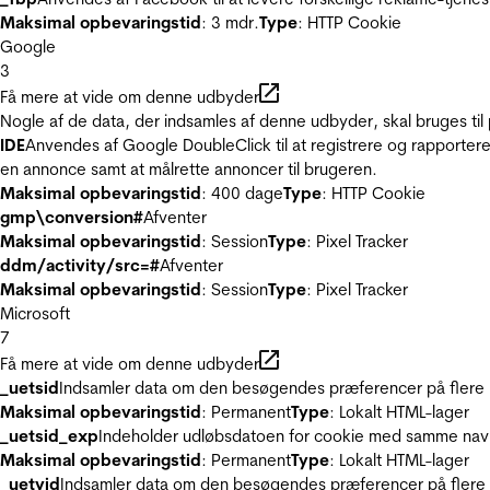
Maksimal opbevaringstid
: 3 mdr.
Type
: HTTP Cookie
Google
3
Få mere at vide om denne udbyder
Nogle af de data, der indsamles af denne udbyder, skal bruges til 
IDE
Anvendes af Google DoubleClick til at registrere og rapportere
en annonce samt at målrette annoncer til brugeren.
Maksimal opbevaringstid
: 400 dage
Type
: HTTP Cookie
gmp\conversion#
Afventer
Maksimal opbevaringstid
: Session
Type
: Pixel Tracker
ddm/activity/src=#
Afventer
Maksimal opbevaringstid
: Session
Type
: Pixel Tracker
Microsoft
7
Få mere at vide om denne udbyder
_uetsid
Indsamler data om den besøgendes præferencer på flere hj
Maksimal opbevaringstid
: Permanent
Type
: Lokalt HTML-lager
_uetsid_exp
Indeholder udløbsdatoen for cookie med samme nav
Maksimal opbevaringstid
: Permanent
Type
: Lokalt HTML-lager
_uetvid
Indsamler data om den besøgendes præferencer på flere h