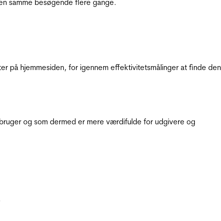
e den samme besøgende flere gange.
ter på hjemmesiden, for igennem effektivitetsmålinger at finde den
e bruger og som dermed er mere værdifulde for udgivere og
.