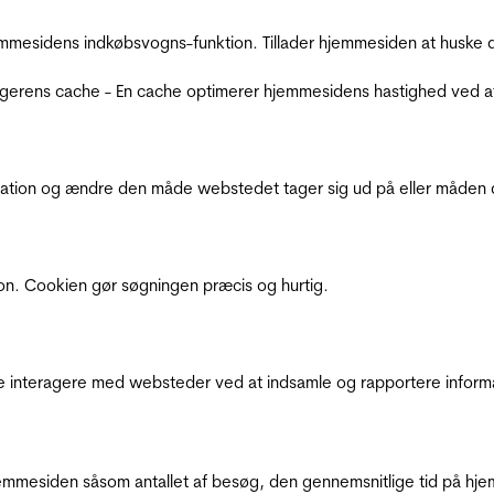
mmesidens indkøbsvogns-funktion. Tillader hjemmesiden at huske d
ugerens cache - En cache optimerer hjemmesidens hastighed ved a
ation og ændre den måde webstedet tager sig ud på eller måden de
ion. Cookien gør søgningen præcis og hurtig.
de interagere med websteder ved at indsamle og rapportere inform
mmesiden såsom antallet af besøg, den gennemsnitlige tid på hjem