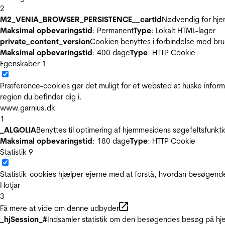
2
M2_VENIA_BROWSER_PERSISTENCE__cartId
Nødvendig for hje
Maksimal opbevaringstid
: Permanent
Type
: Lokalt HTML-lager
private_content_version
Cookien benyttes i forbindelse med br
Maksimal opbevaringstid
: 400 dage
Type
: HTTP Cookie
Egenskaber
1
Præference-cookies gør det muligt for et websted at huske inform
region du befinder dig i.
www.garnius.dk
1
_ALGOLIA
Benyttes til optimering af hjemmesidens søgefeltsfunkt
Maksimal opbevaringstid
: 180 dage
Type
: HTTP Cookie
Statistik
9
Statistik-cookies hjælper ejerne med at forstå, hvordan besøgen
Hotjar
3
Få mere at vide om denne udbyder
_hjSession_#
Indsamler statistik om den besøgendes besøg på hje