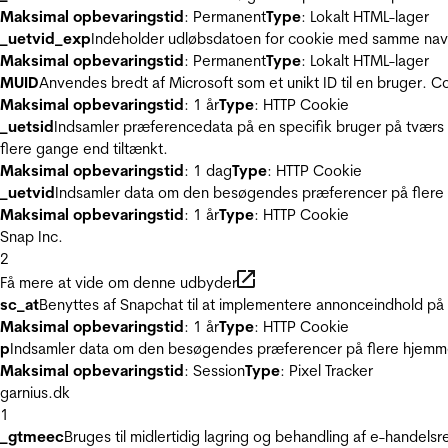
Maksimal opbevaringstid
: Permanent
Type
: Lokalt HTML-lager
_uetvid_exp
Indeholder udløbsdatoen for cookie med samme nav
Maksimal opbevaringstid
: Permanent
Type
: Lokalt HTML-lager
MUID
Anvendes bredt af Microsoft som et unikt ID til en bruger. 
Maksimal opbevaringstid
: 1 år
Type
: HTTP Cookie
_uetsid
Indsamler præferencedata på en specifik bruger på tværs 
flere gange end tiltænkt.
Maksimal opbevaringstid
: 1 dag
Type
: HTTP Cookie
_uetvid
Indsamler data om den besøgendes præferencer på flere h
Maksimal opbevaringstid
: 1 år
Type
: HTTP Cookie
Snap Inc.
2
Få mere at vide om denne udbyder
sc_at
Benyttes af Snapchat til at implementere annonceindhold på
Maksimal opbevaringstid
: 1 år
Type
: HTTP Cookie
p
Indsamler data om den besøgendes præferencer på flere hjemmesi
Maksimal opbevaringstid
: Session
Type
: Pixel Tracker
garnius.dk
1
_gtmeec
Bruges til midlertidig lagring og behandling af e-handels