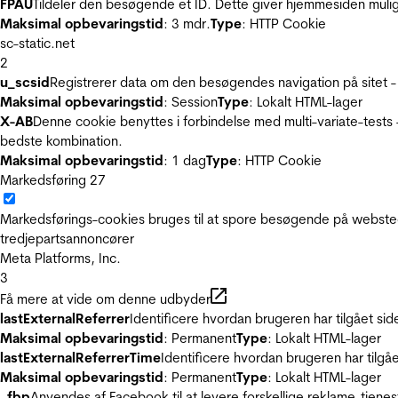
FPAU
Tildeler den besøgende et ID. Dette giver hjemmesiden mul
Maksimal opbevaringstid
: 3 mdr.
Type
: HTTP Cookie
sc-static.net
2
u_scsid
Registrerer data om den besøgendes navigation på sitet -
Maksimal opbevaringstid
: Session
Type
: Lokalt HTML-lager
X-AB
Denne cookie benyttes i forbindelse med multi-variate-tests
bedste kombination.
Maksimal opbevaringstid
: 1 dag
Type
: HTTP Cookie
Markedsføring
27
Markedsførings-cookies bruges til at spore besøgende på websted
tredjepartsannoncører
Meta Platforms, Inc.
3
Få mere at vide om denne udbyder
lastExternalReferrer
Identificere hvordan brugeren har tilgået si
Maksimal opbevaringstid
: Permanent
Type
: Lokalt HTML-lager
lastExternalReferrerTime
Identificere hvordan brugeren har tilgå
Maksimal opbevaringstid
: Permanent
Type
: Lokalt HTML-lager
_fbp
Anvendes af Facebook til at levere forskellige reklame-tjenes