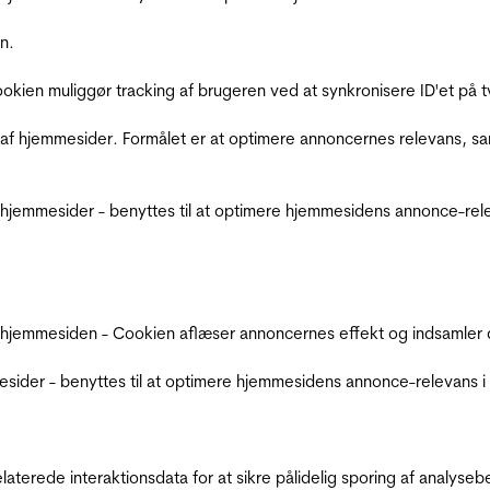
n.
Cookien muliggør tracking af brugeren ved at synkronisere ID'et p
af hjemmesider. Formålet er at optimere annoncernes relevans, s
jemmesider - benyttes til at optimere hjemmesidens annonce-relev
 hjemmesiden - Cookien aflæser annoncernes effekt og indsamler d
der - benyttes til at optimere hjemmesidens annonce-relevans i f
relaterede interaktionsdata for at sikre pålidelig sporing af analys