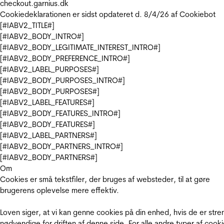
checkout.garnius.dk
Cookiedeklarationen er sidst opdateret d. 8/4/26 af
Cookiebot
[#IABV2_TITLE#]
[#IABV2_BODY_INTRO#]
[#IABV2_BODY_LEGITIMATE_INTEREST_INTRO#]
[#IABV2_BODY_PREFERENCE_INTRO#]
[#IABV2_LABEL_PURPOSES#]
[#IABV2_BODY_PURPOSES_INTRO#]
[#IABV2_BODY_PURPOSES#]
[#IABV2_LABEL_FEATURES#]
[#IABV2_BODY_FEATURES_INTRO#]
[#IABV2_BODY_FEATURES#]
[#IABV2_LABEL_PARTNERS#]
[#IABV2_BODY_PARTNERS_INTRO#]
[#IABV2_BODY_PARTNERS#]
Om
Cookies er små tekstfiler, der bruges af websteder, til at gøre
brugerens oplevelse mere effektiv.
Loven siger, at vi kan genne cookies på din enhed, hvis de er stre
nødvendige for driften af denne side. For alle andre typer af cooki