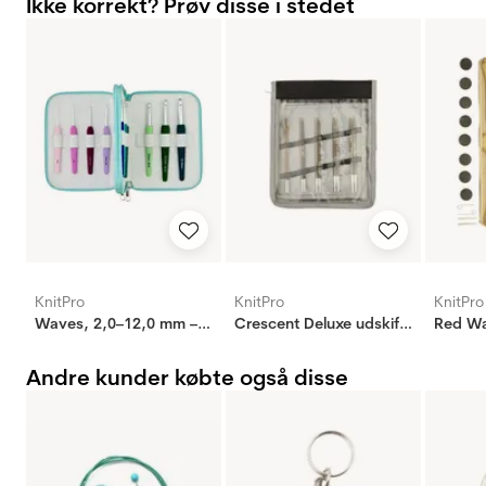
Ikke korrekt? Prøv disse i stedet
KnitPro
KnitPro
KnitPro
Waves, 2,0–12,0 mm – Stort sæt hæklenåle med soft feel-håndtag
Crescent Deluxe udskifteligt sæt
Andre kunder købte også disse