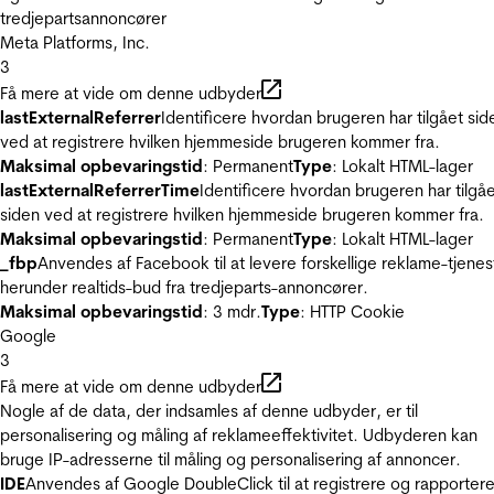
tredjepartsannoncører
Meta Platforms, Inc.
3
Få mere at vide om denne udbyder
lastExternalReferrer
Identificere hvordan brugeren har tilgået sid
ved at registrere hvilken hjemmeside brugeren kommer fra.
Maksimal opbevaringstid
: Permanent
Type
: Lokalt HTML-lager
lastExternalReferrerTime
Identificere hvordan brugeren har tilgå
siden ved at registrere hvilken hjemmeside brugeren kommer fra.
Maksimal opbevaringstid
: Permanent
Type
: Lokalt HTML-lager
_fbp
Anvendes af Facebook til at levere forskellige reklame-tjenes
herunder realtids-bud fra tredjeparts-annoncører.
Maksimal opbevaringstid
: 3 mdr.
Type
: HTTP Cookie
Google
3
Få mere at vide om denne udbyder
Nogle af de data, der indsamles af denne udbyder, er til
personalisering og måling af reklameeffektivitet. Udbyderen kan
bruge IP-adresserne til måling og personalisering af annoncer.
IDE
Anvendes af Google DoubleClick til at registrere og rapporter