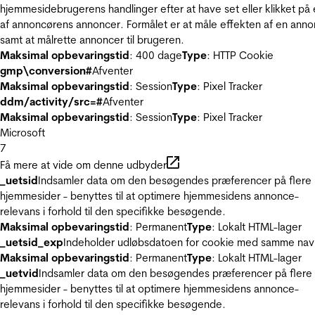
hjemmesidebrugerens handlinger efter at have set eller klikket på
af annoncørens annoncer. Formålet er at måle effekten af en ann
samt at målrette annoncer til brugeren.
Maksimal opbevaringstid
: 400 dage
Type
: HTTP Cookie
gmp\conversion#
Afventer
Maksimal opbevaringstid
: Session
Type
: Pixel Tracker
ddm/activity/src=#
Afventer
Maksimal opbevaringstid
: Session
Type
: Pixel Tracker
Microsoft
7
Få mere at vide om denne udbyder
_uetsid
Indsamler data om den besøgendes præferencer på flere
hjemmesider - benyttes til at optimere hjemmesidens annonce-
relevans i forhold til den specifikke besøgende.
Maksimal opbevaringstid
: Permanent
Type
: Lokalt HTML-lager
_uetsid_exp
Indeholder udløbsdatoen for cookie med samme nav
Maksimal opbevaringstid
: Permanent
Type
: Lokalt HTML-lager
_uetvid
Indsamler data om den besøgendes præferencer på flere
hjemmesider - benyttes til at optimere hjemmesidens annonce-
relevans i forhold til den specifikke besøgende.