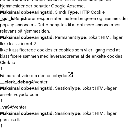
hjemmesider der benytter Google Adsense.
Maksimal opbevaringstid
: 3 mdr.
Type
: HTTP Cookie
_gcl_ls
Registrerer responsraten mellem brugeren og hjemmeside
pop-up annoncer - Dette benyttes til at optimere annoncernes
relevans på hjemmesiden.
Maksimal opbevaringstid
: Permanent
Type
: Lokalt HTML-lager
Ikke klassificeret
9
Ikke klassificerede cookies er cookies som vi er i gang med at
klassificere sammen med leverandørerne af de enkelte cookies
Clerk.io
1
Få mere at vide om denne udbyder
__clerk_debug
Afventer
Maksimal opbevaringstid
: Session
Type
: Lokalt HTML-lager
assets.voyado.com
1
_vaS
Afventer
Maksimal opbevaringstid
: Session
Type
: Lokalt HTML-lager
garnius.dk
1