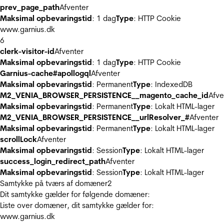
prev_page_path
Afventer
Maksimal opbevaringstid
: 1 dag
Type
: HTTP Cookie
www.garnius.dk
6
clerk-visitor-id
Afventer
Maksimal opbevaringstid
: 1 dag
Type
: HTTP Cookie
Garnius-cache#apollogql
Afventer
Maksimal opbevaringstid
: Permanent
Type
: IndexedDB
M2_VENIA_BROWSER_PERSISTENCE__magento_cache_id
Afve
Maksimal opbevaringstid
: Permanent
Type
: Lokalt HTML-lager
M2_VENIA_BROWSER_PERSISTENCE__urlResolver_#
Afventer
Maksimal opbevaringstid
: Permanent
Type
: Lokalt HTML-lager
scrollLock
Afventer
Maksimal opbevaringstid
: Session
Type
: Lokalt HTML-lager
success_login_redirect_path
Afventer
Maksimal opbevaringstid
: Session
Type
: Lokalt HTML-lager
Samtykke på tværs af domæner
2
Dit samtykke gælder for følgende domæner:
Liste over domæner, dit samtykke gælder for:
www.garnius.dk