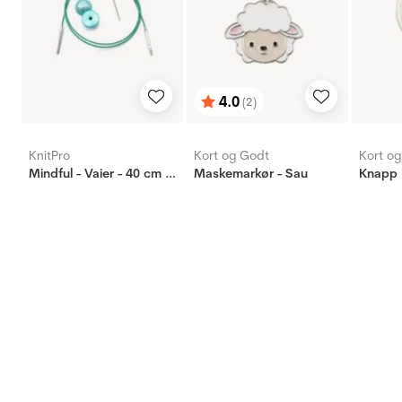
4.0
(2)
Vurdering:
ud af 5 stjerner
KnitPro
Kort og Godt
Kort o
Mindful - Vaier - 40 cm - Turkis
Maskemarkør - Sau
Knapp