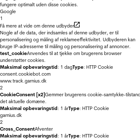
fungere optimalt uden disse cookies.
Google
1
Få mere at vide om denne udbyder
Nogle af de data, der indsamles af denne udbyder, er til
personalisering og måling af reklameeffektivitet. Udbyderen kan
bruge IP-adresserne til måling og personalisering af annoncer.
test_cookie
Anvendes til at tjekke om brugerens browser
understøtter cookies.
Maksimal opbevaringstid
: 1 dag
Type
: HTTP Cookie
consent.cookiebot.com
www.track.garnius.dk
2
CookieConsent [x2]
Gemmer brugerens cookie-samtykke-tilstand
det aktuelle domæne.
Maksimal opbevaringstid
: 1 år
Type
: HTTP Cookie
garnius.dk
2
Cross_Consent
Afventer
Maksimal opbevaringstid
: 1 år
Type
: HTTP Cookie