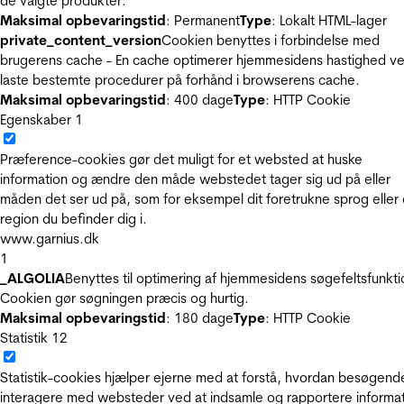
de valgte produkter.
Maksimal opbevaringstid
: Permanent
Type
: Lokalt HTML-lager
private_content_version
Cookien benyttes i forbindelse med
brugerens cache - En cache optimerer hjemmesidens hastighed ve
laste bestemte procedurer på forhånd i browserens cache.
Maksimal opbevaringstid
: 400 dage
Type
: HTTP Cookie
Egenskaber
1
Præference-cookies gør det muligt for et websted at huske
information og ændre den måde webstedet tager sig ud på eller
måden det ser ud på, som for eksempel dit foretrukne sprog eller
region du befinder dig i.
www.garnius.dk
1
_ALGOLIA
Benyttes til optimering af hjemmesidens søgefeltsfunkti
Cookien gør søgningen præcis og hurtig.
Maksimal opbevaringstid
: 180 dage
Type
: HTTP Cookie
Statistik
12
Statistik-cookies hjælper ejerne med at forstå, hvordan besøgend
interagere med websteder ved at indsamle og rapportere informa