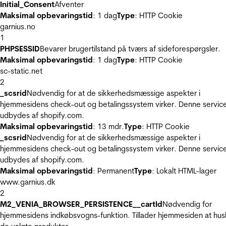
Initial_Consent
Afventer
Maksimal opbevaringstid
: 1 dag
Type
: HTTP Cookie
garnius.no
1
PHPSESSID
Bevarer brugertilstand på tværs af sideforespørgsler.
Maksimal opbevaringstid
: 1 dag
Type
: HTTP Cookie
sc-static.net
2
_scsrid
Nødvendig for at de sikkerhedsmæssige aspekter i
hjemmesidens check-out og betalingssystem virker. Denne servic
udbydes af shopify.com.
Maksimal opbevaringstid
: 13 mdr.
Type
: HTTP Cookie
_scsrid
Nødvendig for at de sikkerhedsmæssige aspekter i
hjemmesidens check-out og betalingssystem virker. Denne servic
udbydes af shopify.com.
Maksimal opbevaringstid
: Permanent
Type
: Lokalt HTML-lager
www.garnius.dk
2
M2_VENIA_BROWSER_PERSISTENCE__cartId
Nødvendig for
hjemmesidens indkøbsvogns-funktion. Tillader hjemmesiden at hus