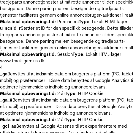
tredjeparts annoncetjenester at målrette annoncer til den specifik
besøgende. Denne parring mellem besøgende og tredjeparts-
tjenester faciliteres gennem online annoncebruger-auktioner i realt
Maksimal opbevaringstid
: Permanent
Type
: Lokalt HTML-lager
u_scsid_r
Sætter et ID for den specifikk besøgende. Dette tillader
tredjeparts annoncetjenester at målrette annoncer til den specifik
besøgende. Denne parring mellem besøgende og tredjeparts-
tjenester faciliteres gennem online annoncebruger-auktioner i realt
Maksimal opbevaringstid
: Session
Type
: Lokalt HTML-lager
www.track.garnius.dk
4
_ga
Benyttes til at indsamle data om brugerens platform (PC, tablet
mobil) og præferencer - Disse data benyttes af Google Analytics til
optimere hjemmesidens indhold og annoncerelevans.
Maksimal opbevaringstid
: 2 år
Type
: HTTP Cookie
_ga_#
Benyttes til at indsamle data om brugerens platform (PC, tab
el. mobil) og præferencer - Disse data benyttes af Google Analytics
at optimere hjemmesidens indhold og annoncerelevans.
Maksimal opbevaringstid
: 2 år
Type
: HTTP Cookie
_gcl_au
Benyttes af Google Adsense til at eksperimentere med
effektiviteten af deres annoncer. Disse finder sted på alle