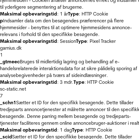
hjemmesiden - Cookien aflæser annoncernes effekt og indsamler 
til yderligere segmentering af brugerne.
Maksimal opbevaringstid
: 1 år
Type
: HTTP Cookie
p
Indsamler data om den besøgendes præferencer på flere
hjemmesider - benyttes til at optimere hjemmesidens annonce-
relevans i forhold til den specifikke besøgende.
Maksimal opbevaringstid
: Session
Type
: Pixel Tracker
garnius.dk
1
_gtmeec
Bruges til midlertidig lagring og behandling af e-
handelsrelaterede interaktionsdata for at sikre pålidelig sporing af
analysebegivenheder på tværs af sideindlæsninger.
Maksimal opbevaringstid
: 3 mdr.
Type
: HTTP Cookie
sc-static.net
7
_schn1
Sætter et ID for den specifikk besøgende. Dette tillader
tredjeparts annoncetjenester at målrette annoncer til den specifik
besøgende. Denne parring mellem besøgende og tredjeparts-
tjenester faciliteres gennem online annoncebruger-auktioner i realt
Maksimal opbevaringstid
: 1 dag
Type
: HTTP Cookie
_scid
Sætter et ID for den specifikke besøgende. Dette tillader