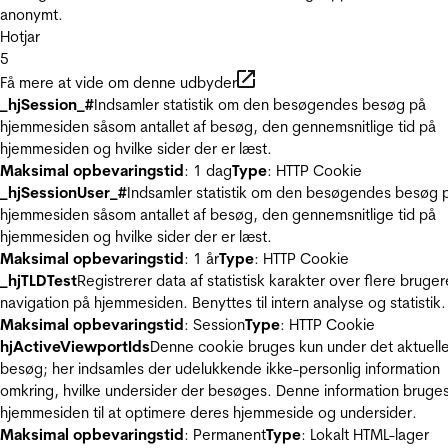
anonymt.
Hotjar
5
Få mere at vide om denne udbyder
_hjSession_#
Indsamler statistik om den besøgendes besøg på
hjemmesiden såsom antallet af besøg, den gennemsnitlige tid på
hjemmesiden og hvilke sider der er læst.
Maksimal opbevaringstid
: 1 dag
Type
: HTTP Cookie
_hjSessionUser_#
Indsamler statistik om den besøgendes besøg 
hjemmesiden såsom antallet af besøg, den gennemsnitlige tid på
hjemmesiden og hvilke sider der er læst.
Maksimal opbevaringstid
: 1 år
Type
: HTTP Cookie
_hjTLDTest
Registrerer data af statistisk karakter over flere bruger
navigation på hjemmesiden. Benyttes til intern analyse og statistik.
Maksimal opbevaringstid
: Session
Type
: HTTP Cookie
hjActiveViewportIds
Denne cookie bruges kun under det aktuell
besøg; her indsamles der udelukkende ikke-personlig information
omkring, hvilke undersider der besøges. Denne information bruges
hjemmesiden til at optimere deres hjemmeside og undersider.
Maksimal opbevaringstid
: Permanent
Type
: Lokalt HTML-lager