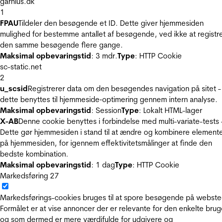
garnius.dk
1
FPAU
Tildeler den besøgende et ID. Dette giver hjemmesiden
mulighed for bestemme antallet af besøgende, ved ikke at registr
den samme besøgende flere gange.
Maksimal opbevaringstid
: 3 mdr.
Type
: HTTP Cookie
sc-static.net
2
u_scsid
Registrerer data om den besøgendes navigation på sitet -
dette benyttes til hjemmeside‐optimering gennem intern analyse.
Maksimal opbevaringstid
: Session
Type
: Lokalt HTML-lager
X-AB
Denne cookie benyttes i forbindelse med multi-variate-tests 
Dette gør hjemmesiden i stand til at ændre og kombinere element
på hjemmesiden, for igennem effektivitetsmålinger at finde den
bedste kombination.
Maksimal opbevaringstid
: 1 dag
Type
: HTTP Cookie
Markedsføring
27
Markedsførings-cookies bruges til at spore besøgende på webste
Formålet er at vise annoncer der er relevante for den enkelte brug
og som dermed er mere værdifulde for udgivere og