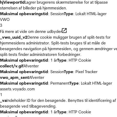
hjViewportId
Lagrer brugerens skærmstørrelse for at tilpasse
størrelsen af billeder på hjemmesiden.
Maksimal opbevaringstid
: Session
Type
: Lokalt HTML-lager
VWO
3
Få mere at vide om denne udbyder
_vwo_uuid_v2
Denne cookie muliggør brugen af split-tests for
hjemmesidens administrator. Split-tests bruges til at måle de
besøgendes navigation på hjemmesiden, og gennem ændringer v
split-tests finder administratoren forbedringer.
Maksimal opbevaringstid
: 1 år
Type
: HTTP Cookie
collect/v.gif
Afventer
Maksimal opbevaringstid
: Session
Type
: Pixel Tracker
vwo_apm_sent
Afventer
Maksimal opbevaringstid
: Permanent
Type
: Lokalt HTML-lager
assets.voyado.com
1
_va
Indeholder ID for den besøgende. Benyttes til identificering af
besøgende ved tilbagevending.
Maksimal opbevaringstid
: 1 år
Type
: HTTP Cookie