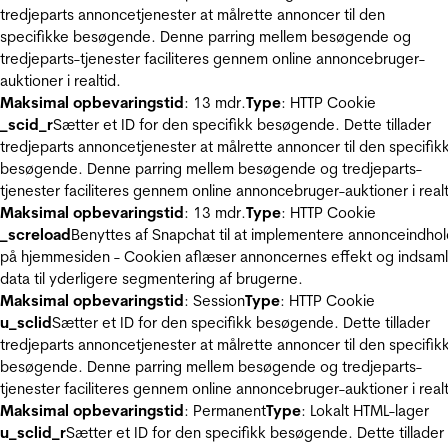
tredjeparts annoncetjenester at målrette annoncer til den
specifikke besøgende. Denne parring mellem besøgende og
tredjeparts-tjenester faciliteres gennem online annoncebruger-
auktioner i realtid.
Maksimal opbevaringstid
: 13 mdr.
Type
: HTTP Cookie
_scid_r
Sætter et ID for den specifikk besøgende. Dette tillader
tredjeparts annoncetjenester at målrette annoncer til den specifik
besøgende. Denne parring mellem besøgende og tredjeparts-
tjenester faciliteres gennem online annoncebruger-auktioner i realt
Maksimal opbevaringstid
: 13 mdr.
Type
: HTTP Cookie
_screload
Benyttes af Snapchat til at implementere annonceindho
på hjemmesiden - Cookien aflæser annoncernes effekt og indsaml
data til yderligere segmentering af brugerne.
Maksimal opbevaringstid
: Session
Type
: HTTP Cookie
u_sclid
Sætter et ID for den specifikk besøgende. Dette tillader
tredjeparts annoncetjenester at målrette annoncer til den specifik
besøgende. Denne parring mellem besøgende og tredjeparts-
tjenester faciliteres gennem online annoncebruger-auktioner i realt
Maksimal opbevaringstid
: Permanent
Type
: Lokalt HTML-lager
u_sclid_r
Sætter et ID for den specifikk besøgende. Dette tillader