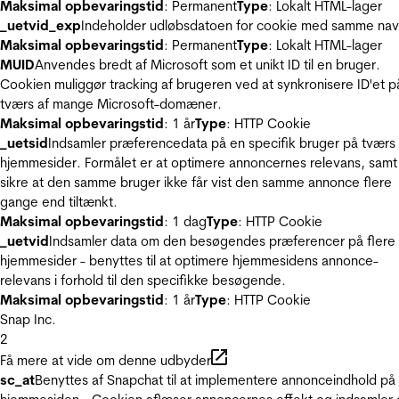
Maksimal opbevaringstid
: Permanent
Type
: Lokalt HTML-lager
_uetvid_exp
Indeholder udløbsdatoen for cookie med samme nav
Maksimal opbevaringstid
: Permanent
Type
: Lokalt HTML-lager
MUID
Anvendes bredt af Microsoft som et unikt ID til en bruger.
Cookien muliggør tracking af brugeren ved at synkronisere ID'et p
tværs af mange Microsoft-domæner.
Maksimal opbevaringstid
: 1 år
Type
: HTTP Cookie
_uetsid
Indsamler præferencedata på en specifik bruger på tværs 
hjemmesider. Formålet er at optimere annoncernes relevans, samt
sikre at den samme bruger ikke får vist den samme annonce flere
gange end tiltænkt.
Maksimal opbevaringstid
: 1 dag
Type
: HTTP Cookie
_uetvid
Indsamler data om den besøgendes præferencer på flere
hjemmesider - benyttes til at optimere hjemmesidens annonce-
relevans i forhold til den specifikke besøgende.
Maksimal opbevaringstid
: 1 år
Type
: HTTP Cookie
Snap Inc.
2
Få mere at vide om denne udbyder
sc_at
Benyttes af Snapchat til at implementere annonceindhold på