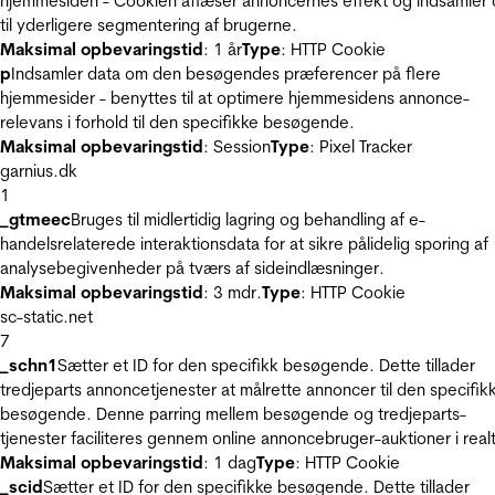
hjemmesiden - Cookien aflæser annoncernes effekt og indsamler 
til yderligere segmentering af brugerne.
Maksimal opbevaringstid
: 1 år
Type
: HTTP Cookie
p
Indsamler data om den besøgendes præferencer på flere
hjemmesider - benyttes til at optimere hjemmesidens annonce-
relevans i forhold til den specifikke besøgende.
Maksimal opbevaringstid
: Session
Type
: Pixel Tracker
garnius.dk
1
_gtmeec
Bruges til midlertidig lagring og behandling af e-
handelsrelaterede interaktionsdata for at sikre pålidelig sporing af
analysebegivenheder på tværs af sideindlæsninger.
Maksimal opbevaringstid
: 3 mdr.
Type
: HTTP Cookie
sc-static.net
7
_schn1
Sætter et ID for den specifikk besøgende. Dette tillader
tredjeparts annoncetjenester at målrette annoncer til den specifik
besøgende. Denne parring mellem besøgende og tredjeparts-
tjenester faciliteres gennem online annoncebruger-auktioner i realt
Maksimal opbevaringstid
: 1 dag
Type
: HTTP Cookie
_scid
Sætter et ID for den specifikke besøgende. Dette tillader