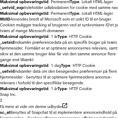
Maksimal opbevaringstid
: Permanent
Type
: Lokalt HTML-lager
_uetvid_exp
Indeholder udløbsdatoen for cookie med samme nav
Maksimal opbevaringstid
: Permanent
Type
: Lokalt HTML-lager
MUID
Anvendes bredt af Microsoft som et unikt ID til en bruger.
Cookien muliggør tracking af brugeren ved at synkronisere ID'et p
tværs af mange Microsoft-domæner.
Maksimal opbevaringstid
: 1 år
Type
: HTTP Cookie
_uetsid
Indsamler præferencedata på en specifik bruger på tværs 
hjemmesider. Formålet er at optimere annoncernes relevans, samt
sikre at den samme bruger ikke får vist den samme annonce flere
gange end tiltænkt.
Maksimal opbevaringstid
: 1 dag
Type
: HTTP Cookie
_uetvid
Indsamler data om den besøgendes præferencer på flere
hjemmesider - benyttes til at optimere hjemmesidens annonce-
relevans i forhold til den specifikke besøgende.
Maksimal opbevaringstid
: 1 år
Type
: HTTP Cookie
Snap Inc.
2
Få mere at vide om denne udbyder
sc_at
Benyttes af Snapchat til at implementere annonceindhold på