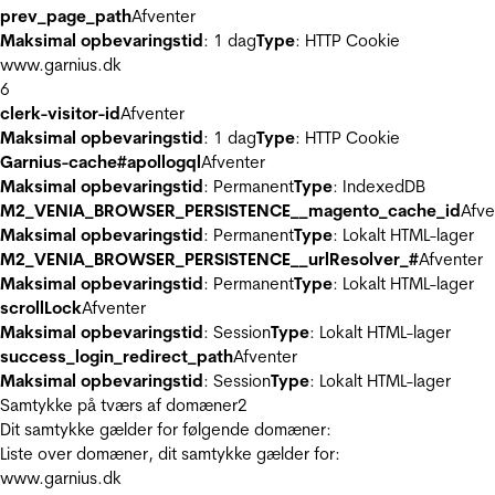
prev_page_path
Afventer
Maksimal opbevaringstid
: 1 dag
Type
: HTTP Cookie
www.garnius.dk
6
clerk-visitor-id
Afventer
Maksimal opbevaringstid
: 1 dag
Type
: HTTP Cookie
Garnius-cache#apollogql
Afventer
Maksimal opbevaringstid
: Permanent
Type
: IndexedDB
M2_VENIA_BROWSER_PERSISTENCE__magento_cache_id
Afve
Maksimal opbevaringstid
: Permanent
Type
: Lokalt HTML-lager
M2_VENIA_BROWSER_PERSISTENCE__urlResolver_#
Afventer
Maksimal opbevaringstid
: Permanent
Type
: Lokalt HTML-lager
scrollLock
Afventer
Maksimal opbevaringstid
: Session
Type
: Lokalt HTML-lager
success_login_redirect_path
Afventer
Maksimal opbevaringstid
: Session
Type
: Lokalt HTML-lager
Samtykke på tværs af domæner
2
Dit samtykke gælder for følgende domæner:
Liste over domæner, dit samtykke gælder for:
www.garnius.dk