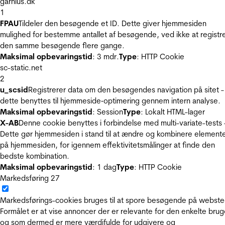
garnius.dk
1
FPAU
Tildeler den besøgende et ID. Dette giver hjemmesiden
mulighed for bestemme antallet af besøgende, ved ikke at registr
den samme besøgende flere gange.
Maksimal opbevaringstid
: 3 mdr.
Type
: HTTP Cookie
sc-static.net
2
u_scsid
Registrerer data om den besøgendes navigation på sitet -
dette benyttes til hjemmeside‐optimering gennem intern analyse.
Maksimal opbevaringstid
: Session
Type
: Lokalt HTML-lager
X-AB
Denne cookie benyttes i forbindelse med multi-variate-tests 
Dette gør hjemmesiden i stand til at ændre og kombinere element
på hjemmesiden, for igennem effektivitetsmålinger at finde den
bedste kombination.
Maksimal opbevaringstid
: 1 dag
Type
: HTTP Cookie
Markedsføring
27
Markedsførings-cookies bruges til at spore besøgende på webste
Formålet er at vise annoncer der er relevante for den enkelte brug
og som dermed er mere værdifulde for udgivere og