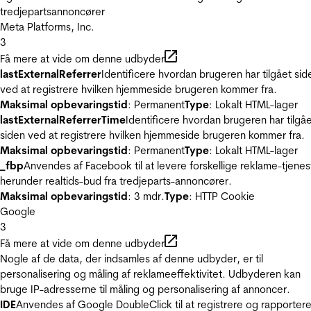
tredjepartsannoncører
Meta Platforms, Inc.
3
Få mere at vide om denne udbyder
lastExternalReferrer
Identificere hvordan brugeren har tilgået sid
ved at registrere hvilken hjemmeside brugeren kommer fra.
Maksimal opbevaringstid
: Permanent
Type
: Lokalt HTML-lager
lastExternalReferrerTime
Identificere hvordan brugeren har tilgå
siden ved at registrere hvilken hjemmeside brugeren kommer fra.
Maksimal opbevaringstid
: Permanent
Type
: Lokalt HTML-lager
_fbp
Anvendes af Facebook til at levere forskellige reklame-tjenes
herunder realtids-bud fra tredjeparts-annoncører.
Maksimal opbevaringstid
: 3 mdr.
Type
: HTTP Cookie
Google
3
Få mere at vide om denne udbyder
Nogle af de data, der indsamles af denne udbyder, er til
personalisering og måling af reklameeffektivitet. Udbyderen kan
bruge IP-adresserne til måling og personalisering af annoncer.
IDE
Anvendes af Google DoubleClick til at registrere og rapporter