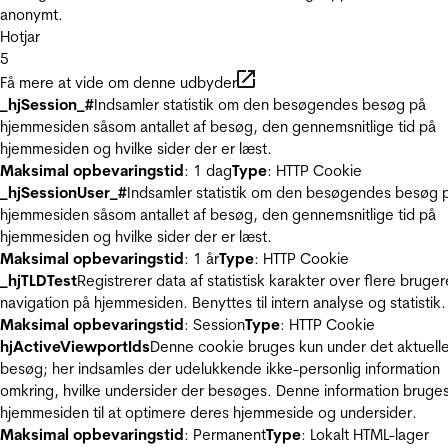
anonymt.
Hotjar
5
Få mere at vide om denne udbyder
_hjSession_#
Indsamler statistik om den besøgendes besøg på
hjemmesiden såsom antallet af besøg, den gennemsnitlige tid på
hjemmesiden og hvilke sider der er læst.
Maksimal opbevaringstid
: 1 dag
Type
: HTTP Cookie
_hjSessionUser_#
Indsamler statistik om den besøgendes besøg 
hjemmesiden såsom antallet af besøg, den gennemsnitlige tid på
hjemmesiden og hvilke sider der er læst.
Maksimal opbevaringstid
: 1 år
Type
: HTTP Cookie
_hjTLDTest
Registrerer data af statistisk karakter over flere bruger
navigation på hjemmesiden. Benyttes til intern analyse og statistik.
Maksimal opbevaringstid
: Session
Type
: HTTP Cookie
hjActiveViewportIds
Denne cookie bruges kun under det aktuell
besøg; her indsamles der udelukkende ikke-personlig information
omkring, hvilke undersider der besøges. Denne information bruges
hjemmesiden til at optimere deres hjemmeside og undersider.
Maksimal opbevaringstid
: Permanent
Type
: Lokalt HTML-lager