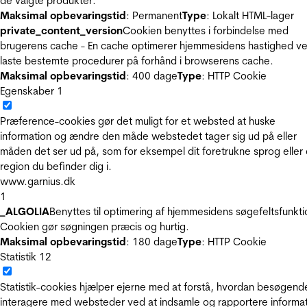
de valgte produkter.
Maksimal opbevaringstid
: Permanent
Type
: Lokalt HTML-lager
private_content_version
Cookien benyttes i forbindelse med
brugerens cache - En cache optimerer hjemmesidens hastighed ve
laste bestemte procedurer på forhånd i browserens cache.
Maksimal opbevaringstid
: 400 dage
Type
: HTTP Cookie
Egenskaber
1
Præference-cookies gør det muligt for et websted at huske
information og ændre den måde webstedet tager sig ud på eller
måden det ser ud på, som for eksempel dit foretrukne sprog eller
region du befinder dig i.
www.garnius.dk
1
_ALGOLIA
Benyttes til optimering af hjemmesidens søgefeltsfunkti
Cookien gør søgningen præcis og hurtig.
Maksimal opbevaringstid
: 180 dage
Type
: HTTP Cookie
Statistik
12
Statistik-cookies hjælper ejerne med at forstå, hvordan besøgend
interagere med websteder ved at indsamle og rapportere informa