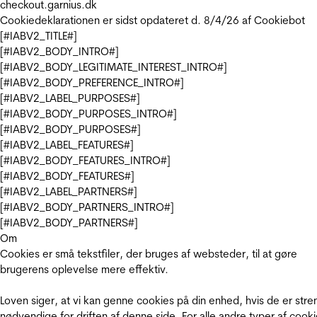
checkout.garnius.dk
Cookiedeklarationen er sidst opdateret d. 8/4/26 af
Cookiebot
[#IABV2_TITLE#]
[#IABV2_BODY_INTRO#]
[#IABV2_BODY_LEGITIMATE_INTEREST_INTRO#]
[#IABV2_BODY_PREFERENCE_INTRO#]
[#IABV2_LABEL_PURPOSES#]
[#IABV2_BODY_PURPOSES_INTRO#]
[#IABV2_BODY_PURPOSES#]
[#IABV2_LABEL_FEATURES#]
[#IABV2_BODY_FEATURES_INTRO#]
[#IABV2_BODY_FEATURES#]
[#IABV2_LABEL_PARTNERS#]
[#IABV2_BODY_PARTNERS_INTRO#]
[#IABV2_BODY_PARTNERS#]
Om
Cookies er små tekstfiler, der bruges af websteder, til at gøre
brugerens oplevelse mere effektiv.
Loven siger, at vi kan genne cookies på din enhed, hvis de er stre
nødvendige for driften af denne side. For alle andre typer af cooki