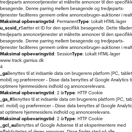
tredjeparts annoncetjenester at målrette annoncer til den specifik
besøgende. Denne parring mellem besøgende og tredjeparts-
tjenester faciliteres gennem online annoncebruger-auktioner i realt
Maksimal opbevaringstid
: Permanent
Type
: Lokalt HTML-lager
u_scsid_r
Sætter et ID for den specifikk besøgende. Dette tillader
tredjeparts annoncetjenester at målrette annoncer til den specifik
besøgende. Denne parring mellem besøgende og tredjeparts-
tjenester faciliteres gennem online annoncebruger-auktioner i realt
Maksimal opbevaringstid
: Session
Type
: Lokalt HTML-lager
www.track.garnius.dk
4
_ga
Benyttes til at indsamle data om brugerens platform (PC, tablet
mobil) og præferencer - Disse data benyttes af Google Analytics til
optimere hjemmesidens indhold og annoncerelevans.
Maksimal opbevaringstid
: 2 år
Type
: HTTP Cookie
_ga_#
Benyttes til at indsamle data om brugerens platform (PC, tab
el. mobil) og præferencer - Disse data benyttes af Google Analytics
at optimere hjemmesidens indhold og annoncerelevans.
Maksimal opbevaringstid
: 2 år
Type
: HTTP Cookie
_gcl_au
Benyttes af Google Adsense til at eksperimentere med
effektiviteten af deres annoncer. Disse finder sted på alle