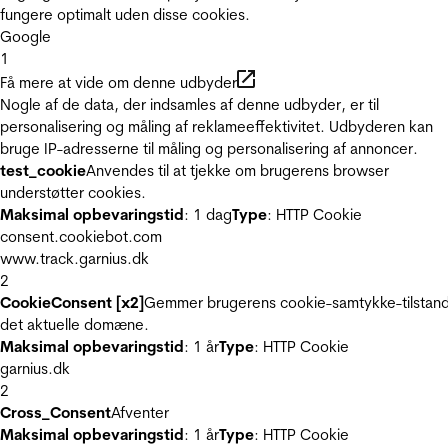
fungere optimalt uden disse cookies.
Google
1
Få mere at vide om denne udbyder
Nogle af de data, der indsamles af denne udbyder, er til
personalisering og måling af reklameeffektivitet. Udbyderen kan
bruge IP-adresserne til måling og personalisering af annoncer.
test_cookie
Anvendes til at tjekke om brugerens browser
understøtter cookies.
Maksimal opbevaringstid
: 1 dag
Type
: HTTP Cookie
consent.cookiebot.com
www.track.garnius.dk
2
CookieConsent [x2]
Gemmer brugerens cookie-samtykke-tilstand
det aktuelle domæne.
Maksimal opbevaringstid
: 1 år
Type
: HTTP Cookie
garnius.dk
2
Cross_Consent
Afventer
Maksimal opbevaringstid
: 1 år
Type
: HTTP Cookie