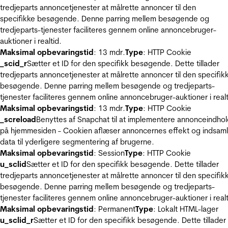
tredjeparts annoncetjenester at målrette annoncer til den
specifikke besøgende. Denne parring mellem besøgende og
tredjeparts-tjenester faciliteres gennem online annoncebruger-
auktioner i realtid.
Maksimal opbevaringstid
: 13 mdr.
Type
: HTTP Cookie
_scid_r
Sætter et ID for den specifikk besøgende. Dette tillader
tredjeparts annoncetjenester at målrette annoncer til den specifik
besøgende. Denne parring mellem besøgende og tredjeparts-
tjenester faciliteres gennem online annoncebruger-auktioner i realt
Maksimal opbevaringstid
: 13 mdr.
Type
: HTTP Cookie
_screload
Benyttes af Snapchat til at implementere annonceindho
på hjemmesiden - Cookien aflæser annoncernes effekt og indsaml
data til yderligere segmentering af brugerne.
Maksimal opbevaringstid
: Session
Type
: HTTP Cookie
u_sclid
Sætter et ID for den specifikk besøgende. Dette tillader
tredjeparts annoncetjenester at målrette annoncer til den specifik
besøgende. Denne parring mellem besøgende og tredjeparts-
tjenester faciliteres gennem online annoncebruger-auktioner i realt
Maksimal opbevaringstid
: Permanent
Type
: Lokalt HTML-lager
u_sclid_r
Sætter et ID for den specifikk besøgende. Dette tillader