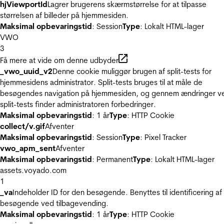
hjViewportId
Lagrer brugerens skærmstørrelse for at tilpasse
størrelsen af billeder på hjemmesiden.
Maksimal opbevaringstid
: Session
Type
: Lokalt HTML-lager
VWO
3
Få mere at vide om denne udbyder
_vwo_uuid_v2
Denne cookie muliggør brugen af split-tests for
hjemmesidens administrator. Split-tests bruges til at måle de
besøgendes navigation på hjemmesiden, og gennem ændringer v
split-tests finder administratoren forbedringer.
Maksimal opbevaringstid
: 1 år
Type
: HTTP Cookie
collect/v.gif
Afventer
Maksimal opbevaringstid
: Session
Type
: Pixel Tracker
vwo_apm_sent
Afventer
Maksimal opbevaringstid
: Permanent
Type
: Lokalt HTML-lager
assets.voyado.com
1
_va
Indeholder ID for den besøgende. Benyttes til identificering af
besøgende ved tilbagevending.
Maksimal opbevaringstid
: 1 år
Type
: HTTP Cookie