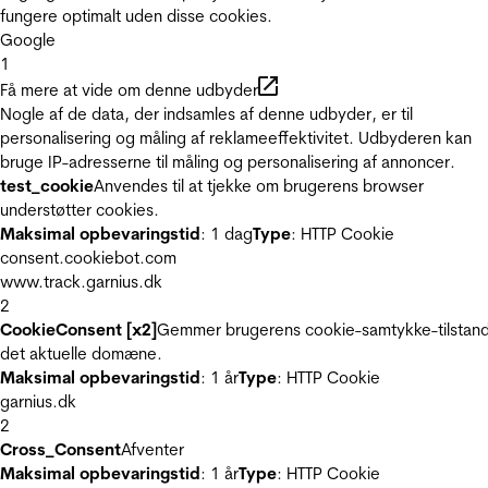
fungere optimalt uden disse cookies.
Google
1
Få mere at vide om denne udbyder
Nogle af de data, der indsamles af denne udbyder, er til
personalisering og måling af reklameeffektivitet. Udbyderen kan
bruge IP-adresserne til måling og personalisering af annoncer.
test_cookie
Anvendes til at tjekke om brugerens browser
understøtter cookies.
Maksimal opbevaringstid
: 1 dag
Type
: HTTP Cookie
consent.cookiebot.com
www.track.garnius.dk
2
CookieConsent [x2]
Gemmer brugerens cookie-samtykke-tilstand
det aktuelle domæne.
Maksimal opbevaringstid
: 1 år
Type
: HTTP Cookie
garnius.dk
2
Cross_Consent
Afventer
Maksimal opbevaringstid
: 1 år
Type
: HTTP Cookie