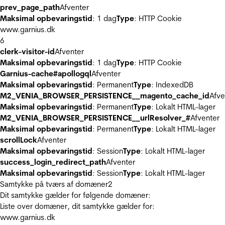
prev_page_path
Afventer
Maksimal opbevaringstid
: 1 dag
Type
: HTTP Cookie
www.garnius.dk
6
clerk-visitor-id
Afventer
Maksimal opbevaringstid
: 1 dag
Type
: HTTP Cookie
Garnius-cache#apollogql
Afventer
Maksimal opbevaringstid
: Permanent
Type
: IndexedDB
M2_VENIA_BROWSER_PERSISTENCE__magento_cache_id
Afve
Maksimal opbevaringstid
: Permanent
Type
: Lokalt HTML-lager
M2_VENIA_BROWSER_PERSISTENCE__urlResolver_#
Afventer
Maksimal opbevaringstid
: Permanent
Type
: Lokalt HTML-lager
scrollLock
Afventer
Maksimal opbevaringstid
: Session
Type
: Lokalt HTML-lager
success_login_redirect_path
Afventer
Maksimal opbevaringstid
: Session
Type
: Lokalt HTML-lager
Samtykke på tværs af domæner
2
Dit samtykke gælder for følgende domæner:
Liste over domæner, dit samtykke gælder for:
www.garnius.dk