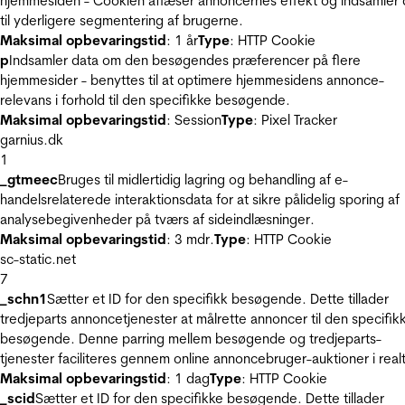
hjemmesiden - Cookien aflæser annoncernes effekt og indsamler 
til yderligere segmentering af brugerne.
Maksimal opbevaringstid
: 1 år
Type
: HTTP Cookie
p
Indsamler data om den besøgendes præferencer på flere
hjemmesider - benyttes til at optimere hjemmesidens annonce-
relevans i forhold til den specifikke besøgende.
Maksimal opbevaringstid
: Session
Type
: Pixel Tracker
garnius.dk
1
_gtmeec
Bruges til midlertidig lagring og behandling af e-
handelsrelaterede interaktionsdata for at sikre pålidelig sporing af
analysebegivenheder på tværs af sideindlæsninger.
Maksimal opbevaringstid
: 3 mdr.
Type
: HTTP Cookie
sc-static.net
7
_schn1
Sætter et ID for den specifikk besøgende. Dette tillader
tredjeparts annoncetjenester at målrette annoncer til den specifik
besøgende. Denne parring mellem besøgende og tredjeparts-
tjenester faciliteres gennem online annoncebruger-auktioner i realt
Maksimal opbevaringstid
: 1 dag
Type
: HTTP Cookie
_scid
Sætter et ID for den specifikke besøgende. Dette tillader