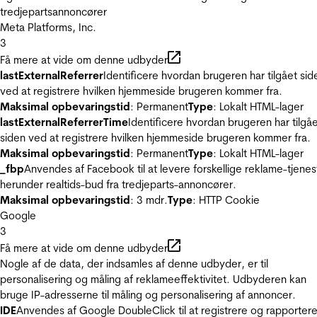
tredjepartsannoncører
Meta Platforms, Inc.
3
Få mere at vide om denne udbyder
lastExternalReferrer
Identificere hvordan brugeren har tilgået sid
ved at registrere hvilken hjemmeside brugeren kommer fra.
Maksimal opbevaringstid
: Permanent
Type
: Lokalt HTML-lager
lastExternalReferrerTime
Identificere hvordan brugeren har tilgå
siden ved at registrere hvilken hjemmeside brugeren kommer fra.
Maksimal opbevaringstid
: Permanent
Type
: Lokalt HTML-lager
_fbp
Anvendes af Facebook til at levere forskellige reklame-tjenes
herunder realtids-bud fra tredjeparts-annoncører.
Maksimal opbevaringstid
: 3 mdr.
Type
: HTTP Cookie
Google
3
Få mere at vide om denne udbyder
Nogle af de data, der indsamles af denne udbyder, er til
personalisering og måling af reklameeffektivitet. Udbyderen kan
bruge IP-adresserne til måling og personalisering af annoncer.
IDE
Anvendes af Google DoubleClick til at registrere og rapporter