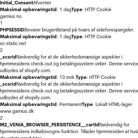
Initial_Consent
Afventer
Maksimal opbevaringstid
: 1 dag
Type
: HTTP Cookie
garnius.no
1
PHPSESSID
Bevarer brugertilstand på tværs af sideforespørgsler.
Maksimal opbevaringstid
: 1 dag
Type
: HTTP Cookie
sc-static.net
2
_scsrid
Nødvendig for at de sikkerhedsmæssige aspekter i
hjemmesidens check-out og betalingssystem virker. Denne servic
udbydes af shopify.com.
Maksimal opbevaringstid
: 13 mdr.
Type
: HTTP Cookie
_scsrid
Nødvendig for at de sikkerhedsmæssige aspekter i
hjemmesidens check-out og betalingssystem virker. Denne servic
udbydes af shopify.com.
Maksimal opbevaringstid
: Permanent
Type
: Lokalt HTML-lager
www.garnius.dk
2
M2_VENIA_BROWSER_PERSISTENCE__cartId
Nødvendig for
hjemmesidens indkøbsvogns-funktion. Tillader hjemmesiden at hus