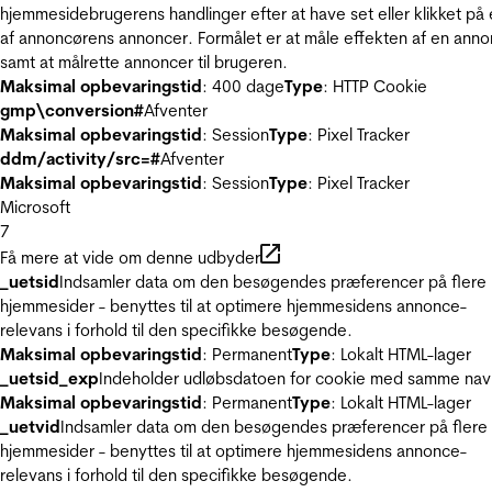
hjemmesidebrugerens handlinger efter at have set eller klikket på
af annoncørens annoncer. Formålet er at måle effekten af en ann
samt at målrette annoncer til brugeren.
Maksimal opbevaringstid
: 400 dage
Type
: HTTP Cookie
gmp\conversion#
Afventer
Maksimal opbevaringstid
: Session
Type
: Pixel Tracker
ddm/activity/src=#
Afventer
Maksimal opbevaringstid
: Session
Type
: Pixel Tracker
Microsoft
7
Få mere at vide om denne udbyder
_uetsid
Indsamler data om den besøgendes præferencer på flere
hjemmesider - benyttes til at optimere hjemmesidens annonce-
relevans i forhold til den specifikke besøgende.
Maksimal opbevaringstid
: Permanent
Type
: Lokalt HTML-lager
_uetsid_exp
Indeholder udløbsdatoen for cookie med samme nav
Maksimal opbevaringstid
: Permanent
Type
: Lokalt HTML-lager
_uetvid
Indsamler data om den besøgendes præferencer på flere
hjemmesider - benyttes til at optimere hjemmesidens annonce-
relevans i forhold til den specifikke besøgende.