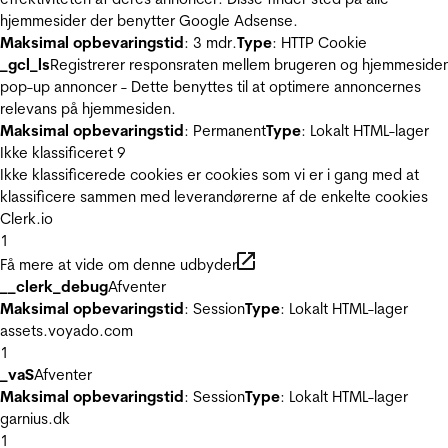
hjemmesider der benytter Google Adsense.
Maksimal opbevaringstid
: 3 mdr.
Type
: HTTP Cookie
_gcl_ls
Registrerer responsraten mellem brugeren og hjemmeside
pop-up annoncer - Dette benyttes til at optimere annoncernes
relevans på hjemmesiden.
Maksimal opbevaringstid
: Permanent
Type
: Lokalt HTML-lager
Ikke klassificeret
9
Ikke klassificerede cookies er cookies som vi er i gang med at
klassificere sammen med leverandørerne af de enkelte cookies
Clerk.io
1
Få mere at vide om denne udbyder
__clerk_debug
Afventer
Maksimal opbevaringstid
: Session
Type
: Lokalt HTML-lager
assets.voyado.com
1
_vaS
Afventer
Maksimal opbevaringstid
: Session
Type
: Lokalt HTML-lager
garnius.dk
1