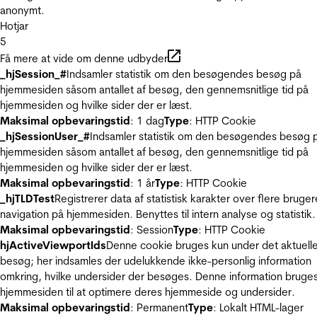
anonymt.
Hotjar
5
Få mere at vide om denne udbyder
_hjSession_#
Indsamler statistik om den besøgendes besøg på
hjemmesiden såsom antallet af besøg, den gennemsnitlige tid på
hjemmesiden og hvilke sider der er læst.
Maksimal opbevaringstid
: 1 dag
Type
: HTTP Cookie
_hjSessionUser_#
Indsamler statistik om den besøgendes besøg 
hjemmesiden såsom antallet af besøg, den gennemsnitlige tid på
hjemmesiden og hvilke sider der er læst.
Maksimal opbevaringstid
: 1 år
Type
: HTTP Cookie
_hjTLDTest
Registrerer data af statistisk karakter over flere bruger
navigation på hjemmesiden. Benyttes til intern analyse og statistik.
Maksimal opbevaringstid
: Session
Type
: HTTP Cookie
hjActiveViewportIds
Denne cookie bruges kun under det aktuell
besøg; her indsamles der udelukkende ikke-personlig information
omkring, hvilke undersider der besøges. Denne information bruges
hjemmesiden til at optimere deres hjemmeside og undersider.
Maksimal opbevaringstid
: Permanent
Type
: Lokalt HTML-lager