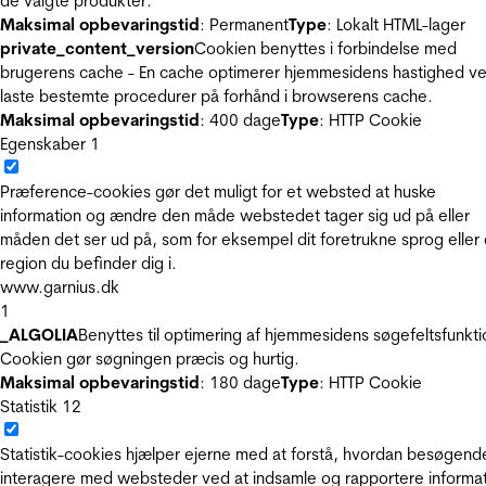
de valgte produkter.
Maksimal opbevaringstid
: Permanent
Type
: Lokalt HTML-lager
private_content_version
Cookien benyttes i forbindelse med
brugerens cache - En cache optimerer hjemmesidens hastighed ve
laste bestemte procedurer på forhånd i browserens cache.
Maksimal opbevaringstid
: 400 dage
Type
: HTTP Cookie
Egenskaber
1
Præference-cookies gør det muligt for et websted at huske
information og ændre den måde webstedet tager sig ud på eller
måden det ser ud på, som for eksempel dit foretrukne sprog eller
region du befinder dig i.
www.garnius.dk
1
_ALGOLIA
Benyttes til optimering af hjemmesidens søgefeltsfunkti
Cookien gør søgningen præcis og hurtig.
Maksimal opbevaringstid
: 180 dage
Type
: HTTP Cookie
Statistik
12
Statistik-cookies hjælper ejerne med at forstå, hvordan besøgend
interagere med websteder ved at indsamle og rapportere informa