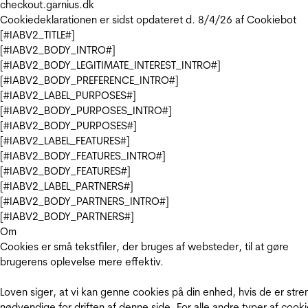
checkout.garnius.dk
Cookiedeklarationen er sidst opdateret d. 8/4/26 af
Cookiebot
[#IABV2_TITLE#]
[#IABV2_BODY_INTRO#]
[#IABV2_BODY_LEGITIMATE_INTEREST_INTRO#]
[#IABV2_BODY_PREFERENCE_INTRO#]
[#IABV2_LABEL_PURPOSES#]
[#IABV2_BODY_PURPOSES_INTRO#]
[#IABV2_BODY_PURPOSES#]
[#IABV2_LABEL_FEATURES#]
[#IABV2_BODY_FEATURES_INTRO#]
[#IABV2_BODY_FEATURES#]
[#IABV2_LABEL_PARTNERS#]
[#IABV2_BODY_PARTNERS_INTRO#]
[#IABV2_BODY_PARTNERS#]
Om
Cookies er små tekstfiler, der bruges af websteder, til at gøre
brugerens oplevelse mere effektiv.
Loven siger, at vi kan genne cookies på din enhed, hvis de er stre
nødvendige for driften af denne side. For alle andre typer af cooki