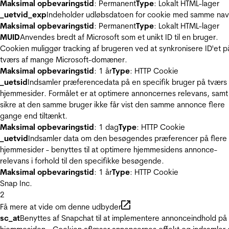
Maksimal opbevaringstid
: Permanent
Type
: Lokalt HTML-lager
_uetvid_exp
Indeholder udløbsdatoen for cookie med samme nav
Maksimal opbevaringstid
: Permanent
Type
: Lokalt HTML-lager
MUID
Anvendes bredt af Microsoft som et unikt ID til en bruger.
Cookien muliggør tracking af brugeren ved at synkronisere ID'et p
tværs af mange Microsoft-domæner.
Maksimal opbevaringstid
: 1 år
Type
: HTTP Cookie
_uetsid
Indsamler præferencedata på en specifik bruger på tværs 
hjemmesider. Formålet er at optimere annoncernes relevans, samt
sikre at den samme bruger ikke får vist den samme annonce flere
gange end tiltænkt.
Maksimal opbevaringstid
: 1 dag
Type
: HTTP Cookie
_uetvid
Indsamler data om den besøgendes præferencer på flere
hjemmesider - benyttes til at optimere hjemmesidens annonce-
relevans i forhold til den specifikke besøgende.
Maksimal opbevaringstid
: 1 år
Type
: HTTP Cookie
Snap Inc.
2
Få mere at vide om denne udbyder
sc_at
Benyttes af Snapchat til at implementere annonceindhold på