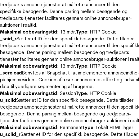
tredjeparts annoncetjenester at målrette annoncer til den
specifikke besøgende. Denne parring mellem besøgende og
tredjeparts-tjenester faciliteres gennem online annoncebruger-
auktioner i realtid.
Maksimal opbevaringstid
: 13 mdr.
Type
: HTTP Cookie
_scid_r
Sætter et ID for den specifikk besøgende. Dette tillader
tredjeparts annoncetjenester at målrette annoncer til den specifik
besøgende. Denne parring mellem besøgende og tredjeparts-
tjenester faciliteres gennem online annoncebruger-auktioner i realt
Maksimal opbevaringstid
: 13 mdr.
Type
: HTTP Cookie
_screload
Benyttes af Snapchat til at implementere annonceindho
på hjemmesiden - Cookien aflæser annoncernes effekt og indsaml
data til yderligere segmentering af brugerne.
Maksimal opbevaringstid
: Session
Type
: HTTP Cookie
u_sclid
Sætter et ID for den specifikk besøgende. Dette tillader
tredjeparts annoncetjenester at målrette annoncer til den specifik
besøgende. Denne parring mellem besøgende og tredjeparts-
tjenester faciliteres gennem online annoncebruger-auktioner i realt
Maksimal opbevaringstid
: Permanent
Type
: Lokalt HTML-lager
u_sclid_r
Sætter et ID for den specifikk besøgende. Dette tillader