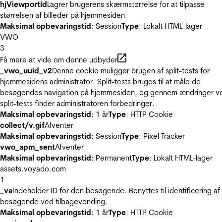
hjViewportId
Lagrer brugerens skærmstørrelse for at tilpasse
størrelsen af billeder på hjemmesiden.
Maksimal opbevaringstid
: Session
Type
: Lokalt HTML-lager
VWO
3
Få mere at vide om denne udbyder
_vwo_uuid_v2
Denne cookie muliggør brugen af split-tests for
hjemmesidens administrator. Split-tests bruges til at måle de
besøgendes navigation på hjemmesiden, og gennem ændringer v
split-tests finder administratoren forbedringer.
Maksimal opbevaringstid
: 1 år
Type
: HTTP Cookie
collect/v.gif
Afventer
Maksimal opbevaringstid
: Session
Type
: Pixel Tracker
vwo_apm_sent
Afventer
Maksimal opbevaringstid
: Permanent
Type
: Lokalt HTML-lager
assets.voyado.com
1
_va
Indeholder ID for den besøgende. Benyttes til identificering af
besøgende ved tilbagevending.
Maksimal opbevaringstid
: 1 år
Type
: HTTP Cookie