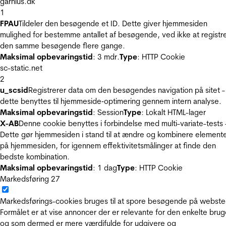
garnius.dk
1
FPAU
Tildeler den besøgende et ID. Dette giver hjemmesiden
mulighed for bestemme antallet af besøgende, ved ikke at registr
den samme besøgende flere gange.
Maksimal opbevaringstid
: 3 mdr.
Type
: HTTP Cookie
sc-static.net
2
u_scsid
Registrerer data om den besøgendes navigation på sitet -
dette benyttes til hjemmeside‐optimering gennem intern analyse.
Maksimal opbevaringstid
: Session
Type
: Lokalt HTML-lager
X-AB
Denne cookie benyttes i forbindelse med multi-variate-tests 
Dette gør hjemmesiden i stand til at ændre og kombinere element
på hjemmesiden, for igennem effektivitetsmålinger at finde den
bedste kombination.
Maksimal opbevaringstid
: 1 dag
Type
: HTTP Cookie
Markedsføring
27
Markedsførings-cookies bruges til at spore besøgende på webste
Formålet er at vise annoncer der er relevante for den enkelte brug
og som dermed er mere værdifulde for udgivere og