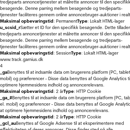
tredjeparts annoncetjenester at målrette annoncer til den specifik
besøgende. Denne parring mellem besøgende og tredjeparts-
tjenester faciliteres gennem online annoncebruger-auktioner i realt
Maksimal opbevaringstid
: Permanent
Type
: Lokalt HTML-lager
u_scsid_r
Sætter et ID for den specifikk besøgende. Dette tillader
tredjeparts annoncetjenester at målrette annoncer til den specifik
besøgende. Denne parring mellem besøgende og tredjeparts-
tjenester faciliteres gennem online annoncebruger-auktioner i realt
Maksimal opbevaringstid
: Session
Type
: Lokalt HTML-lager
www.track.garnius.dk
4
_ga
Benyttes til at indsamle data om brugerens platform (PC, tablet
mobil) og præferencer - Disse data benyttes af Google Analytics til
optimere hjemmesidens indhold og annoncerelevans.
Maksimal opbevaringstid
: 2 år
Type
: HTTP Cookie
_ga_#
Benyttes til at indsamle data om brugerens platform (PC, tab
el. mobil) og præferencer - Disse data benyttes af Google Analytics
at optimere hjemmesidens indhold og annoncerelevans.
Maksimal opbevaringstid
: 2 år
Type
: HTTP Cookie
_gcl_au
Benyttes af Google Adsense til at eksperimentere med
effektiviteten af deres annoncer. Disse finder sted på alle