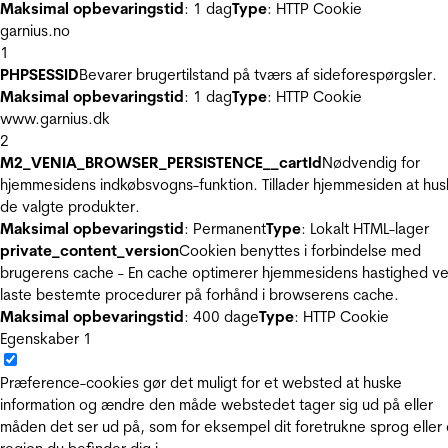
Maksimal opbevaringstid
: 1 dag
Type
: HTTP Cookie
garnius.no
1
PHPSESSID
Bevarer brugertilstand på tværs af sideforespørgsler.
Maksimal opbevaringstid
: 1 dag
Type
: HTTP Cookie
www.garnius.dk
2
M2_VENIA_BROWSER_PERSISTENCE__cartId
Nødvendig for
hjemmesidens indkøbsvogns-funktion. Tillader hjemmesiden at hus
de valgte produkter.
Maksimal opbevaringstid
: Permanent
Type
: Lokalt HTML-lager
private_content_version
Cookien benyttes i forbindelse med
brugerens cache - En cache optimerer hjemmesidens hastighed ve
laste bestemte procedurer på forhånd i browserens cache.
Maksimal opbevaringstid
: 400 dage
Type
: HTTP Cookie
Egenskaber
1
Præference-cookies gør det muligt for et websted at huske
information og ændre den måde webstedet tager sig ud på eller
måden det ser ud på, som for eksempel dit foretrukne sprog eller