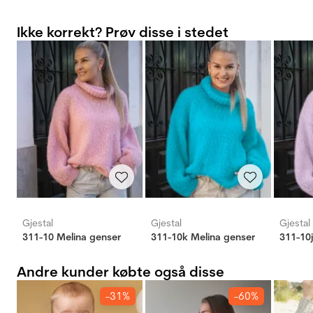
Ikke korrekt? Prøv disse i stedet
Gjestal
Gjestal
Gjestal
311-10 Melina genser
311-10k Melina genser
311-10j
Andre kunder købte også disse
-31%
-60%