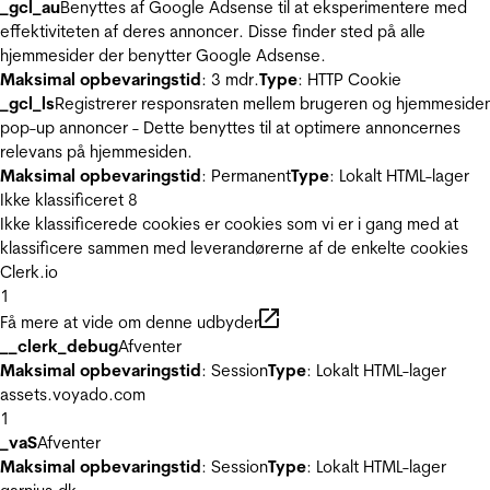
_gcl_au
Benyttes af Google Adsense til at eksperimentere med
effektiviteten af deres annoncer. Disse finder sted på alle
hjemmesider der benytter Google Adsense.
Maksimal opbevaringstid
: 3 mdr.
Type
: HTTP Cookie
_gcl_ls
Registrerer responsraten mellem brugeren og hjemmeside
pop-up annoncer - Dette benyttes til at optimere annoncernes
relevans på hjemmesiden.
Maksimal opbevaringstid
: Permanent
Type
: Lokalt HTML-lager
Ikke klassificeret
8
Ikke klassificerede cookies er cookies som vi er i gang med at
klassificere sammen med leverandørerne af de enkelte cookies
Clerk.io
1
Få mere at vide om denne udbyder
__clerk_debug
Afventer
Maksimal opbevaringstid
: Session
Type
: Lokalt HTML-lager
assets.voyado.com
1
_vaS
Afventer
Maksimal opbevaringstid
: Session
Type
: Lokalt HTML-lager