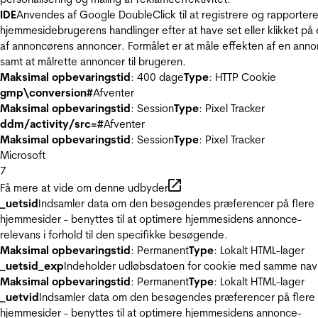
IDE
Anvendes af Google DoubleClick til at registrere og rapporter
hjemmesidebrugerens handlinger efter at have set eller klikket på
af annoncørens annoncer. Formålet er at måle effekten af en ann
samt at målrette annoncer til brugeren.
Maksimal opbevaringstid
: 400 dage
Type
: HTTP Cookie
gmp\conversion#
Afventer
Maksimal opbevaringstid
: Session
Type
: Pixel Tracker
ddm/activity/src=#
Afventer
Maksimal opbevaringstid
: Session
Type
: Pixel Tracker
Microsoft
7
Få mere at vide om denne udbyder
_uetsid
Indsamler data om den besøgendes præferencer på flere
hjemmesider - benyttes til at optimere hjemmesidens annonce-
relevans i forhold til den specifikke besøgende.
Maksimal opbevaringstid
: Permanent
Type
: Lokalt HTML-lager
_uetsid_exp
Indeholder udløbsdatoen for cookie med samme nav
Maksimal opbevaringstid
: Permanent
Type
: Lokalt HTML-lager
_uetvid
Indsamler data om den besøgendes præferencer på flere
hjemmesider - benyttes til at optimere hjemmesidens annonce-