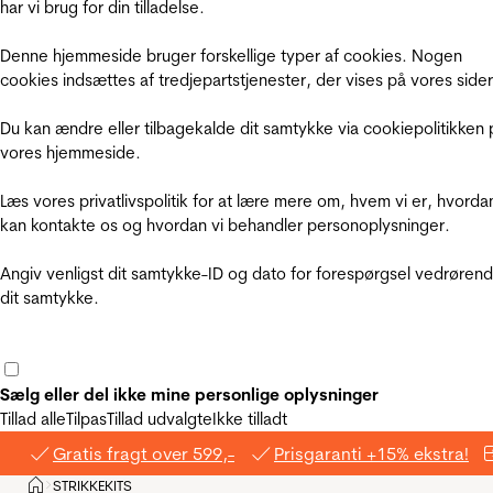
har vi brug for din tilladelse.
Denne hjemmeside bruger forskellige typer af cookies. Nogen
cookies indsættes af tredjepartstjenester, der vises på vores sider
Du kan ændre eller tilbagekalde dit samtykke via cookiepolitikken 
vores hjemmeside.
Læs vores privatlivspolitik for at lære mere om, hvem vi er, hvorda
kan kontakte os og hvordan vi behandler personoplysninger.
Angiv venligst dit samtykke-ID og dato for forespørgsel vedrøren
dit samtykke.
Sælg eller del ikke mine personlige oplysninger
Tillad alle
Tilpas
Tillad udvalgte
Ikke tilladt
Gratis fragt over 599,-
Prisgaranti +15% ekstra!
Hjem
STRIKKEKITS
>