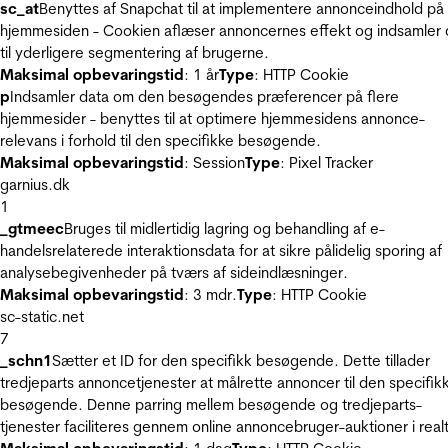
sc_at
Benyttes af Snapchat til at implementere annonceindhold på
hjemmesiden - Cookien aflæser annoncernes effekt og indsamler 
til yderligere segmentering af brugerne.
Maksimal opbevaringstid
: 1 år
Type
: HTTP Cookie
p
Indsamler data om den besøgendes præferencer på flere
hjemmesider - benyttes til at optimere hjemmesidens annonce-
relevans i forhold til den specifikke besøgende.
Maksimal opbevaringstid
: Session
Type
: Pixel Tracker
garnius.dk
1
_gtmeec
Bruges til midlertidig lagring og behandling af e-
handelsrelaterede interaktionsdata for at sikre pålidelig sporing af
analysebegivenheder på tværs af sideindlæsninger.
Maksimal opbevaringstid
: 3 mdr.
Type
: HTTP Cookie
sc-static.net
7
_schn1
Sætter et ID for den specifikk besøgende. Dette tillader
tredjeparts annoncetjenester at målrette annoncer til den specifik
besøgende. Denne parring mellem besøgende og tredjeparts-
tjenester faciliteres gennem online annoncebruger-auktioner i realt