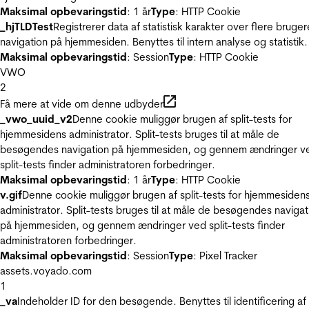
Maksimal opbevaringstid
: 1 år
Type
: HTTP Cookie
_hjTLDTest
Registrerer data af statistisk karakter over flere bruger
navigation på hjemmesiden. Benyttes til intern analyse og statistik.
Maksimal opbevaringstid
: Session
Type
: HTTP Cookie
VWO
2
Få mere at vide om denne udbyder
_vwo_uuid_v2
Denne cookie muliggør brugen af split-tests for
hjemmesidens administrator. Split-tests bruges til at måle de
besøgendes navigation på hjemmesiden, og gennem ændringer v
split-tests finder administratoren forbedringer.
Maksimal opbevaringstid
: 1 år
Type
: HTTP Cookie
v.gif
Denne cookie muliggør brugen af split-tests for hjemmesiden
administrator. Split-tests bruges til at måle de besøgendes navigat
på hjemmesiden, og gennem ændringer ved split-tests finder
administratoren forbedringer.
Maksimal opbevaringstid
: Session
Type
: Pixel Tracker
assets.voyado.com
1
_va
Indeholder ID for den besøgende. Benyttes til identificering af