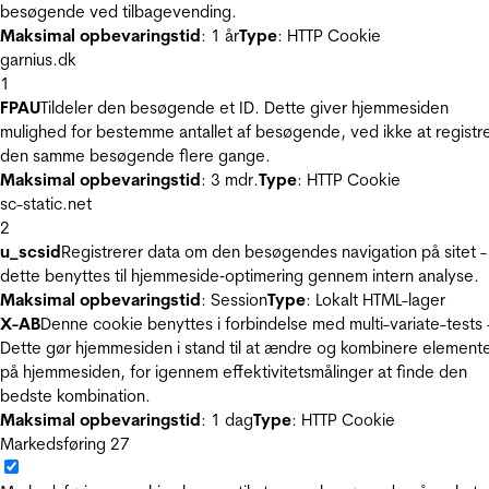
besøgende ved tilbagevending.
Maksimal opbevaringstid
: 1 år
Type
: HTTP Cookie
garnius.dk
1
FPAU
Tildeler den besøgende et ID. Dette giver hjemmesiden
mulighed for bestemme antallet af besøgende, ved ikke at registr
den samme besøgende flere gange.
Maksimal opbevaringstid
: 3 mdr.
Type
: HTTP Cookie
sc-static.net
2
u_scsid
Registrerer data om den besøgendes navigation på sitet -
dette benyttes til hjemmeside‐optimering gennem intern analyse.
Maksimal opbevaringstid
: Session
Type
: Lokalt HTML-lager
X-AB
Denne cookie benyttes i forbindelse med multi-variate-tests 
Dette gør hjemmesiden i stand til at ændre og kombinere element
på hjemmesiden, for igennem effektivitetsmålinger at finde den
bedste kombination.
Maksimal opbevaringstid
: 1 dag
Type
: HTTP Cookie
Markedsføring
27