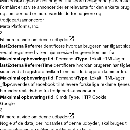
Markedsførings-cookies bruges til at spore besøgende på webste
Formålet er at vise annoncer der er relevante for den enkelte brug
og som dermed er mere værdifulde for udgivere og
tredjepartsannoncører
Meta Platforms, Inc.
3
Få mere at vide om denne udbyder
lastExternalReferrer
Identificere hvordan brugeren har tilgået sid
ved at registrere hvilken hjemmeside brugeren kommer fra.
Maksimal opbevaringstid
: Permanent
Type
: Lokalt HTML-lager
lastExternalReferrerTime
Identificere hvordan brugeren har tilgå
siden ved at registrere hvilken hjemmeside brugeren kommer fra.
Maksimal opbevaringstid
: Permanent
Type
: Lokalt HTML-lager
_fbp
Anvendes af Facebook til at levere forskellige reklame-tjenes
herunder realtids-bud fra tredjeparts-annoncører.
Maksimal opbevaringstid
: 3 mdr.
Type
: HTTP Cookie
Google
3
Få mere at vide om denne udbyder
Nogle af de data, der indsamles af denne udbyder, skal bruges til
personalisering og måling af reklameeffektivitet.