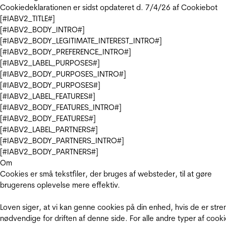
Cookiedeklarationen er sidst opdateret d. 7/4/26 af
Cookiebot
[#IABV2_TITLE#]
[#IABV2_BODY_INTRO#]
[#IABV2_BODY_LEGITIMATE_INTEREST_INTRO#]
[#IABV2_BODY_PREFERENCE_INTRO#]
[#IABV2_LABEL_PURPOSES#]
[#IABV2_BODY_PURPOSES_INTRO#]
[#IABV2_BODY_PURPOSES#]
[#IABV2_LABEL_FEATURES#]
[#IABV2_BODY_FEATURES_INTRO#]
[#IABV2_BODY_FEATURES#]
[#IABV2_LABEL_PARTNERS#]
[#IABV2_BODY_PARTNERS_INTRO#]
[#IABV2_BODY_PARTNERS#]
Om
Cookies er små tekstfiler, der bruges af websteder, til at gøre
brugerens oplevelse mere effektiv.
Loven siger, at vi kan genne cookies på din enhed, hvis de er stre
nødvendige for driften af denne side. For alle andre typer af cooki