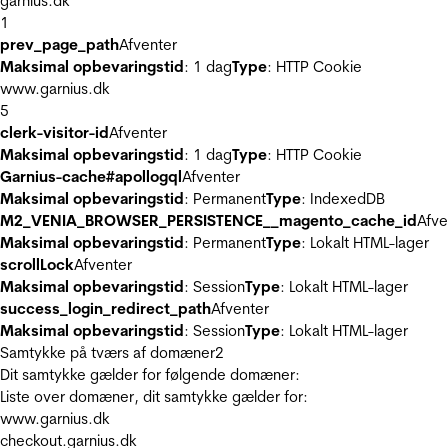
garnius.dk
1
prev_page_path
Afventer
Maksimal opbevaringstid
: 1 dag
Type
: HTTP Cookie
www.garnius.dk
5
clerk-visitor-id
Afventer
Maksimal opbevaringstid
: 1 dag
Type
: HTTP Cookie
Garnius-cache#apollogql
Afventer
Maksimal opbevaringstid
: Permanent
Type
: IndexedDB
M2_VENIA_BROWSER_PERSISTENCE__magento_cache_id
Afve
Maksimal opbevaringstid
: Permanent
Type
: Lokalt HTML-lager
scrollLock
Afventer
Maksimal opbevaringstid
: Session
Type
: Lokalt HTML-lager
success_login_redirect_path
Afventer
Maksimal opbevaringstid
: Session
Type
: Lokalt HTML-lager
Samtykke på tværs af domæner
2
Dit samtykke gælder for følgende domæner:
Liste over domæner, dit samtykke gælder for:
www.garnius.dk
checkout.garnius.dk