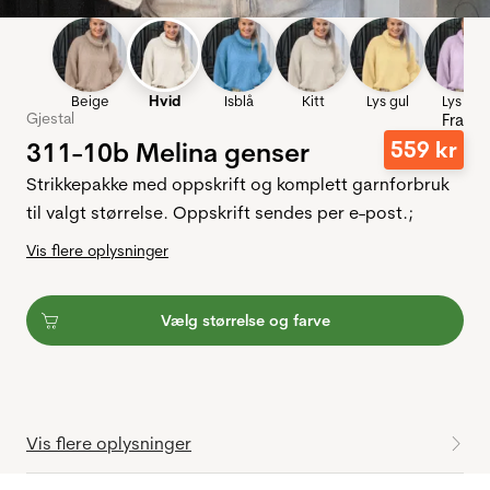
Beige
Hvid
Isblå
Kitt
Lys gul
Lys lila
Gjestal
Fra
311-10b Melina genser
559
kr
Strikkepakke med oppskrift og komplett garnforbruk
til valgt størrelse. Oppskrift sendes per e-post.;
Vis flere oplysninger
Vælg størrelse og farve
Vis flere oplysninger