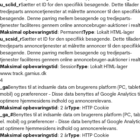
u_sclid_r
Sætter et ID for den specifikk besøgende. Dette tillader
tredjeparts annoncetjenester at målrette annoncer til den specifik
besøgende. Denne parring mellem besøgende og tredjeparts-
tjenester faciliteres gennem online annoncebruger-auktioner i realt
Maksimal opbevaringstid
: Permanent
Type
: Lokalt HTML-lager
u_scsid_r
Sætter et ID for den specifikk besøgende. Dette tillader
tredjeparts annoncetjenester at målrette annoncer til den specifik
besøgende. Denne parring mellem besøgende og tredjeparts-
tjenester faciliteres gennem online annoncebruger-auktioner i realt
Maksimal opbevaringstid
: Session
Type
: Lokalt HTML-lager
www.track.garnius.dk
4
_ga
Benyttes til at indsamle data om brugerens platform (PC, tablet
mobil) og præferencer - Disse data benyttes af Google Analytics til
optimere hjemmesidens indhold og annoncerelevans.
Maksimal opbevaringstid
: 2 år
Type
: HTTP Cookie
_ga_#
Benyttes til at indsamle data om brugerens platform (PC, tab
el. mobil) og præferencer - Disse data benyttes af Google Analytics
at optimere hjemmesidens indhold og annoncerelevans.
Maksimal opbevaringstid
: 2 år
Type
: HTTP Cookie