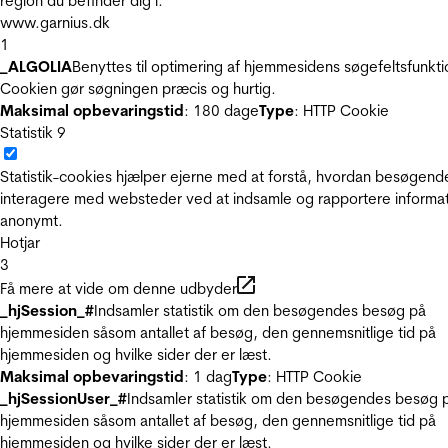
region du befinder dig i.
www.garnius.dk
1
_ALGOLIA
Benyttes til optimering af hjemmesidens søgefeltsfunkti
Cookien gør søgningen præcis og hurtig.
Maksimal opbevaringstid
: 180 dage
Type
: HTTP Cookie
Statistik
9
Statistik-cookies hjælper ejerne med at forstå, hvordan besøgend
interagere med websteder ved at indsamle og rapportere informa
anonymt.
Hotjar
3
Få mere at vide om denne udbyder
_hjSession_#
Indsamler statistik om den besøgendes besøg på
hjemmesiden såsom antallet af besøg, den gennemsnitlige tid på
hjemmesiden og hvilke sider der er læst.
Maksimal opbevaringstid
: 1 dag
Type
: HTTP Cookie
_hjSessionUser_#
Indsamler statistik om den besøgendes besøg 
hjemmesiden såsom antallet af besøg, den gennemsnitlige tid på
hjemmesiden og hvilke sider der er læst.