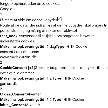
fungere optimalt uden disse cookies.
Google
1
Få mere at vide om denne udbyder
Nogle af de data, der indsamles af denne udbyder, skal bruges til
personalisering og måling af reklameeffektivitet.
test_cookie
Anvendes til at tjekke om brugerens browser
understøtter cookies.
Maksimal opbevaringstid
: 1 dag
Type
: HTTP Cookie
consent.cookiebot.com
www.track.garnius.dk
2
CookieConsent [x2]
Gemmer brugerens cookie-samtykke-tilstand
det aktuelle domæne.
Maksimal opbevaringstid
: 1 år
Type
: HTTP Cookie
garnius.dk
2
Cross_Consent
Afventer
Maksimal opbevaringstid
: 1 år
Type
: HTTP Cookie
Initial_Consent
Afventer