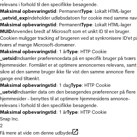
relevans i forhold til den specifikke besøgende.
Maksimal opbevaringstid
: Permanent
Type
: Lokalt HTML-lager
_uetvid_exp
Indeholder udløbsdatoen for cookie med samme nav
Maksimal opbevaringstid
: Permanent
Type
: Lokalt HTML-lager
MUID
Anvendes bredt af Microsoft som et unikt ID til en bruger.
Cookien muliggør tracking af brugeren ved at synkronisere ID'et p
tværs af mange Microsoft-domæner.
Maksimal opbevaringstid
: 1 år
Type
: HTTP Cookie
_uetsid
Indsamler præferencedata på en specifik bruger på tværs 
hjemmesider. Formålet er at optimere annoncernes relevans, samt
sikre at den samme bruger ikke får vist den samme annonce flere
gange end tiltænkt.
Maksimal opbevaringstid
: 1 dag
Type
: HTTP Cookie
_uetvid
Indsamler data om den besøgendes præferencer på flere
hjemmesider - benyttes til at optimere hjemmesidens annonce-
relevans i forhold til den specifikke besøgende.
Maksimal opbevaringstid
: 1 år
Type
: HTTP Cookie
Snap Inc.
2
Få mere at vide om denne udbyder