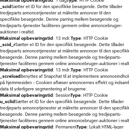
Maksimal opbevaringstid
: 1 dag
Type
: HTTP Cookie
_scid
Sætter et ID for den specifikke besøgende. Dette tillader
tredjeparts annoncetjenester at målrette annoncer til den
specifikke besøgende. Denne parring mellem besøgende og
tredjeparts-tjenester faciliteres gennem online annoncebruger-
auktioner i realtid.
Maksimal opbevaringstid
: 13 mdr.
Type
: HTTP Cookie
_scid_r
Sætter et ID for den specifikk besøgende. Dette tillader
tredjeparts annoncetjenester at målrette annoncer til den specifik
besøgende. Denne parring mellem besøgende og tredjeparts-
tjenester faciliteres gennem online annoncebruger-auktioner i realt
Maksimal opbevaringstid
: 13 mdr.
Type
: HTTP Cookie
_screload
Benyttes af Snapchat til at implementere annonceindho
på hjemmesiden - Cookien aflæser annoncernes effekt og indsaml
data til yderligere segmentering af brugerne.
Maksimal opbevaringstid
: Session
Type
: HTTP Cookie
u_sclid
Sætter et ID for den specifikk besøgende. Dette tillader
tredjeparts annoncetjenester at målrette annoncer til den specifik
besøgende. Denne parring mellem besøgende og tredjeparts-
tjenester faciliteres gennem online annoncebruger-auktioner i realt
Maksimal opbevaringstid
: Permanent
Type
: Lokalt HTML-lager