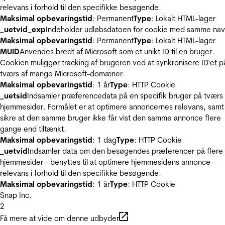
relevans i forhold til den specifikke besøgende.
Maksimal opbevaringstid
: Permanent
Type
: Lokalt HTML-lager
_uetvid_exp
Indeholder udløbsdatoen for cookie med samme nav
Maksimal opbevaringstid
: Permanent
Type
: Lokalt HTML-lager
MUID
Anvendes bredt af Microsoft som et unikt ID til en bruger.
Cookien muliggør tracking af brugeren ved at synkronisere ID'et p
tværs af mange Microsoft-domæner.
Maksimal opbevaringstid
: 1 år
Type
: HTTP Cookie
_uetsid
Indsamler præferencedata på en specifik bruger på tværs 
hjemmesider. Formålet er at optimere annoncernes relevans, samt
sikre at den samme bruger ikke får vist den samme annonce flere
gange end tiltænkt.
Maksimal opbevaringstid
: 1 dag
Type
: HTTP Cookie
_uetvid
Indsamler data om den besøgendes præferencer på flere
hjemmesider - benyttes til at optimere hjemmesidens annonce-
relevans i forhold til den specifikke besøgende.
Maksimal opbevaringstid
: 1 år
Type
: HTTP Cookie
Snap Inc.
2
Få mere at vide om denne udbyder