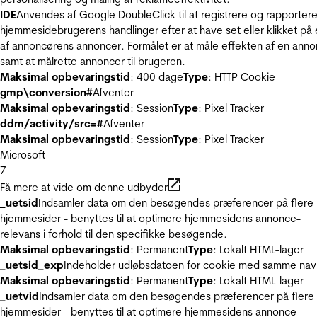
IDE
Anvendes af Google DoubleClick til at registrere og rapporter
hjemmesidebrugerens handlinger efter at have set eller klikket på
af annoncørens annoncer. Formålet er at måle effekten af en ann
samt at målrette annoncer til brugeren.
Maksimal opbevaringstid
: 400 dage
Type
: HTTP Cookie
gmp\conversion#
Afventer
Maksimal opbevaringstid
: Session
Type
: Pixel Tracker
ddm/activity/src=#
Afventer
Maksimal opbevaringstid
: Session
Type
: Pixel Tracker
Microsoft
7
Få mere at vide om denne udbyder
_uetsid
Indsamler data om den besøgendes præferencer på flere
hjemmesider - benyttes til at optimere hjemmesidens annonce-
relevans i forhold til den specifikke besøgende.
Maksimal opbevaringstid
: Permanent
Type
: Lokalt HTML-lager
_uetsid_exp
Indeholder udløbsdatoen for cookie med samme nav
Maksimal opbevaringstid
: Permanent
Type
: Lokalt HTML-lager
_uetvid
Indsamler data om den besøgendes præferencer på flere
hjemmesider - benyttes til at optimere hjemmesidens annonce-