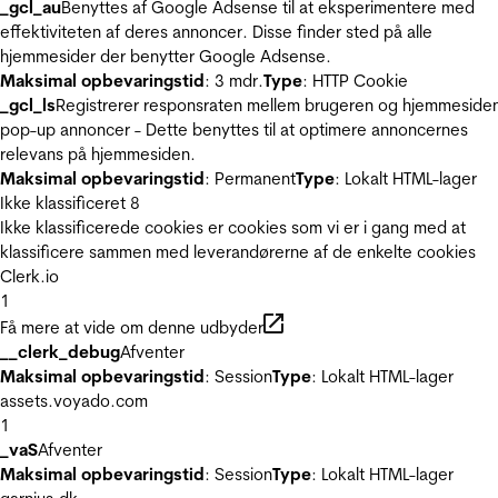
_gcl_au
Benyttes af Google Adsense til at eksperimentere med
effektiviteten af deres annoncer. Disse finder sted på alle
hjemmesider der benytter Google Adsense.
Maksimal opbevaringstid
: 3 mdr.
Type
: HTTP Cookie
_gcl_ls
Registrerer responsraten mellem brugeren og hjemmeside
pop-up annoncer - Dette benyttes til at optimere annoncernes
relevans på hjemmesiden.
Maksimal opbevaringstid
: Permanent
Type
: Lokalt HTML-lager
Ikke klassificeret
8
Ikke klassificerede cookies er cookies som vi er i gang med at
klassificere sammen med leverandørerne af de enkelte cookies
Clerk.io
1
Få mere at vide om denne udbyder
__clerk_debug
Afventer
Maksimal opbevaringstid
: Session
Type
: Lokalt HTML-lager
assets.voyado.com
1
_vaS
Afventer
Maksimal opbevaringstid
: Session
Type
: Lokalt HTML-lager