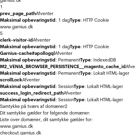
garnius.dk
1
prev_page_path
Afventer
Maksimal opbevaringstid
: 1 dag
Type
: HTTP Cookie
www.garnius.dk
5
clerk-visitor-id
Afventer
Maksimal opbevaringstid
: 1 dag
Type
: HTTP Cookie
Garnius-cache#apollogql
Afventer
Maksimal opbevaringstid
: Permanent
Type
: IndexedDB
M2_VENIA_BROWSER_PERSISTENCE__magento_cache_id
Afve
Maksimal opbevaringstid
: Permanent
Type
: Lokalt HTML-lager
scrollLock
Afventer
Maksimal opbevaringstid
: Session
Type
: Lokalt HTML-lager
success_login_redirect_path
Afventer
Maksimal opbevaringstid
: Session
Type
: Lokalt HTML-lager
Samtykke på tværs af domæner
2
Dit samtykke gælder for følgende domæner:
Liste over domæner, dit samtykke gælder for:
www.garnius.dk
checkout.garnius.dk