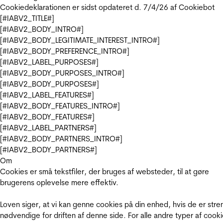
Cookiedeklarationen er sidst opdateret d. 7/4/26 af
Cookiebot
[#IABV2_TITLE#]
[#IABV2_BODY_INTRO#]
[#IABV2_BODY_LEGITIMATE_INTEREST_INTRO#]
[#IABV2_BODY_PREFERENCE_INTRO#]
[#IABV2_LABEL_PURPOSES#]
[#IABV2_BODY_PURPOSES_INTRO#]
[#IABV2_BODY_PURPOSES#]
[#IABV2_LABEL_FEATURES#]
[#IABV2_BODY_FEATURES_INTRO#]
[#IABV2_BODY_FEATURES#]
[#IABV2_LABEL_PARTNERS#]
[#IABV2_BODY_PARTNERS_INTRO#]
[#IABV2_BODY_PARTNERS#]
Om
Cookies er små tekstfiler, der bruges af websteder, til at gøre
brugerens oplevelse mere effektiv.
Loven siger, at vi kan genne cookies på din enhed, hvis de er stre
nødvendige for driften af denne side. For alle andre typer af cooki