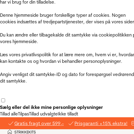
har vi brug for din tilladelse.
Denne hjemmeside bruger forskellige typer af cookies. Nogen
cookies indsættes af tredjepartstjenester, der vises på vores sider
Du kan ændre eller tilbagekalde dit samtykke via cookiepolitikken 
vores hjemmeside.
Læs vores privatlivspolitik for at lære mere om, hvem vi er, hvorda
kan kontakte os og hvordan vi behandler personoplysninger.
Angiv venligst dit samtykke-ID og dato for forespørgsel vedrøren
dit samtykke.
Sælg eller del ikke mine personlige oplysninger
Tillad alle
Tilpas
Tillad udvalgte
Ikke tilladt
Gratis fragt over 599,-
Prisgaranti +15% ekstra!
Hjem
STRIKKEKITS
>