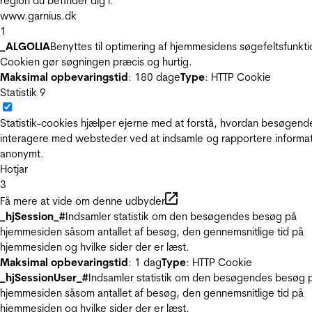
region du befinder dig i.
www.garnius.dk
1
_ALGOLIA
Benyttes til optimering af hjemmesidens søgefeltsfunkti
Cookien gør søgningen præcis og hurtig.
Maksimal opbevaringstid
: 180 dage
Type
: HTTP Cookie
Statistik
9
Statistik-cookies hjælper ejerne med at forstå, hvordan besøgend
interagere med websteder ved at indsamle og rapportere informa
anonymt.
Hotjar
3
Få mere at vide om denne udbyder
_hjSession_#
Indsamler statistik om den besøgendes besøg på
hjemmesiden såsom antallet af besøg, den gennemsnitlige tid på
hjemmesiden og hvilke sider der er læst.
Maksimal opbevaringstid
: 1 dag
Type
: HTTP Cookie
_hjSessionUser_#
Indsamler statistik om den besøgendes besøg 
hjemmesiden såsom antallet af besøg, den gennemsnitlige tid på
hjemmesiden og hvilke sider der er læst.