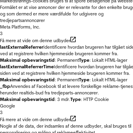
Markedsførings-cookies bruges til at spore besøgende på webste
Formålet er at vise annoncer der er relevante for den enkelte brug
og som dermed er mere værdifulde for udgivere og
tredjepartsannoncører
Meta Platforms, Inc.
3
Få mere at vide om denne udbyder
lastExternalReferrer
Identificere hvordan brugeren har tilgået sid
ved at registrere hvilken hjemmeside brugeren kommer fra.
Maksimal opbevaringstid
: Permanent
Type
: Lokalt HTML-lager
lastExternalReferrerTime
Identificere hvordan brugeren har tilgå
siden ved at registrere hvilken hjemmeside brugeren kommer fra.
Maksimal opbevaringstid
: Permanent
Type
: Lokalt HTML-lager
_fbp
Anvendes af Facebook til at levere forskellige reklame-tjenes
herunder realtids-bud fra tredjeparts-annoncører.
Maksimal opbevaringstid
: 3 mdr.
Type
: HTTP Cookie
Google
3
Få mere at vide om denne udbyder
Nogle af de data, der indsamles af denne udbyder, skal bruges til
personalisering og måling af reklameeffektivitet.