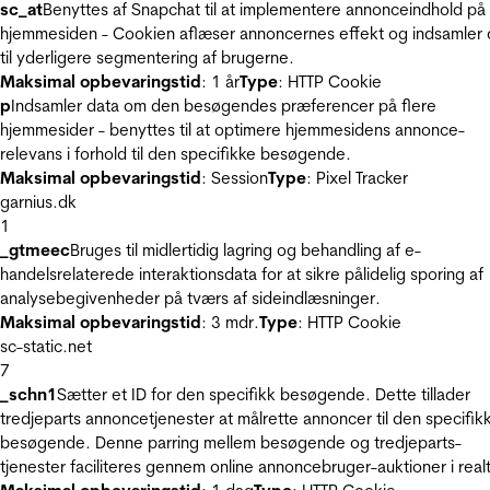
sc_at
Benyttes af Snapchat til at implementere annonceindhold på
hjemmesiden - Cookien aflæser annoncernes effekt og indsamler 
til yderligere segmentering af brugerne.
Maksimal opbevaringstid
: 1 år
Type
: HTTP Cookie
p
Indsamler data om den besøgendes præferencer på flere
hjemmesider - benyttes til at optimere hjemmesidens annonce-
relevans i forhold til den specifikke besøgende.
Maksimal opbevaringstid
: Session
Type
: Pixel Tracker
garnius.dk
1
_gtmeec
Bruges til midlertidig lagring og behandling af e-
handelsrelaterede interaktionsdata for at sikre pålidelig sporing af
analysebegivenheder på tværs af sideindlæsninger.
Maksimal opbevaringstid
: 3 mdr.
Type
: HTTP Cookie
sc-static.net
7
_schn1
Sætter et ID for den specifikk besøgende. Dette tillader
tredjeparts annoncetjenester at målrette annoncer til den specifik
besøgende. Denne parring mellem besøgende og tredjeparts-
tjenester faciliteres gennem online annoncebruger-auktioner i realt