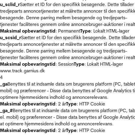
u_sclid_r
Sætter et ID for den specifikk besøgende. Dette tillader
tredjeparts annoncetjenester at målrette annoncer til den specifik
besøgende. Denne parring mellem besøgende og tredjeparts-
tjenester faciliteres gennem online annoncebruger-auktioner i realt
Maksimal opbevaringstid
: Permanent
Type
: Lokalt HTML-lager
u_scsid_r
Sætter et ID for den specifikk besøgende. Dette tillader
tredjeparts annoncetjenester at målrette annoncer til den specifik
besøgende. Denne parring mellem besøgende og tredjeparts-
tjenester faciliteres gennem online annoncebruger-auktioner i realt
Maksimal opbevaringstid
: Session
Type
: Lokalt HTML-lager
www.track.garnius.dk
4
_ga
Benyttes til at indsamle data om brugerens platform (PC, tablet
mobil) og præferencer - Disse data benyttes af Google Analytics til
optimere hjemmesidens indhold og annoncerelevans.
Maksimal opbevaringstid
: 2 år
Type
: HTTP Cookie
_ga_#
Benyttes til at indsamle data om brugerens platform (PC, tab
el. mobil) og præferencer - Disse data benyttes af Google Analytics
at optimere hjemmesidens indhold og annoncerelevans.
Maksimal opbevaringstid
: 2 år
Type
: HTTP Cookie