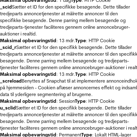
Maksimal opbevaringstid
: 1 dag
Type
: HTTP Cookie
_scid
Sætter et ID for den specifikke besøgende. Dette tillader
tredjeparts annoncetjenester at målrette annoncer til den
specifikke besøgende. Denne parring mellem besøgende og
tredjeparts-tjenester faciliteres gennem online annoncebruger-
auktioner i realtid.
Maksimal opbevaringstid
: 13 mdr.
Type
: HTTP Cookie
_scid_r
Sætter et ID for den specifikk besøgende. Dette tillader
tredjeparts annoncetjenester at målrette annoncer til den specifik
besøgende. Denne parring mellem besøgende og tredjeparts-
tjenester faciliteres gennem online annoncebruger-auktioner i realt
Maksimal opbevaringstid
: 13 mdr.
Type
: HTTP Cookie
_screload
Benyttes af Snapchat til at implementere annonceindho
på hjemmesiden - Cookien aflæser annoncernes effekt og indsaml
data til yderligere segmentering af brugerne.
Maksimal opbevaringstid
: Session
Type
: HTTP Cookie
u_sclid
Sætter et ID for den specifikk besøgende. Dette tillader
tredjeparts annoncetjenester at målrette annoncer til den specifik
besøgende. Denne parring mellem besøgende og tredjeparts-
tjenester faciliteres gennem online annoncebruger-auktioner i realt
Maksimal opbevaringstid
: Permanent
Type
: Lokalt HTML-lager