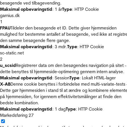
besøgende ved tilbagevending.
Maksimal opbevaringstid
: 1 år
Type
: HTTP Cookie
garnius.dk
1
FPAU
Tildeler den besøgende et ID. Dette giver hjemmesiden
mulighed for bestemme antallet af besøgende, ved ikke at registr
den samme besøgende flere gange.
Maksimal opbevaringstid
: 3 mdr.
Type
: HTTP Cookie
sc-static.net
2
u_scsid
Registrerer data om den besøgendes navigation på sitet -
dette benyttes til hjemmeside‐optimering gennem intern analyse.
Maksimal opbevaringstid
: Session
Type
: Lokalt HTML-lager
X-AB
Denne cookie benyttes i forbindelse med multi-variate-tests 
Dette gør hjemmesiden i stand til at ændre og kombinere element
på hjemmesiden, for igennem effektivitetsmålinger at finde den
bedste kombination.
Maksimal opbevaringstid
: 1 dag
Type
: HTTP Cookie
Markedsføring
27