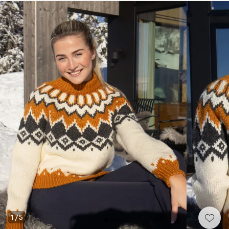
1
/
5