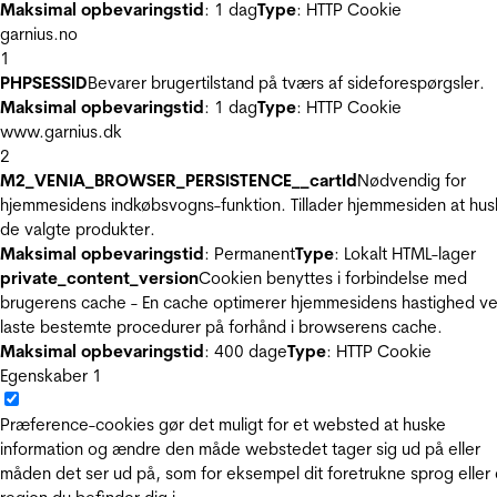
Maksimal opbevaringstid
: 1 dag
Type
: HTTP Cookie
garnius.no
1
PHPSESSID
Bevarer brugertilstand på tværs af sideforespørgsler.
Maksimal opbevaringstid
: 1 dag
Type
: HTTP Cookie
www.garnius.dk
2
M2_VENIA_BROWSER_PERSISTENCE__cartId
Nødvendig for
hjemmesidens indkøbsvogns-funktion. Tillader hjemmesiden at hus
de valgte produkter.
Maksimal opbevaringstid
: Permanent
Type
: Lokalt HTML-lager
private_content_version
Cookien benyttes i forbindelse med
brugerens cache - En cache optimerer hjemmesidens hastighed ve
laste bestemte procedurer på forhånd i browserens cache.
Maksimal opbevaringstid
: 400 dage
Type
: HTTP Cookie
Egenskaber
1
Præference-cookies gør det muligt for et websted at huske
information og ændre den måde webstedet tager sig ud på eller
måden det ser ud på, som for eksempel dit foretrukne sprog eller