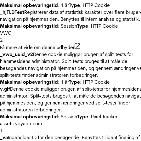
Maksimal opbevaringstid
: 1 år
Type
: HTTP Cookie
_hjTLDTest
Registrerer data af statistisk karakter over flere bruger
navigation på hjemmesiden. Benyttes til intern analyse og statistik.
Maksimal opbevaringstid
: Session
Type
: HTTP Cookie
VWO
2
Få mere at vide om denne udbyder
_vwo_uuid_v2
Denne cookie muliggør brugen af split-tests for
hjemmesidens administrator. Split-tests bruges til at måle de
besøgendes navigation på hjemmesiden, og gennem ændringer v
split-tests finder administratoren forbedringer.
Maksimal opbevaringstid
: 1 år
Type
: HTTP Cookie
v.gif
Denne cookie muliggør brugen af split-tests for hjemmesiden
administrator. Split-tests bruges til at måle de besøgendes navigat
på hjemmesiden, og gennem ændringer ved split-tests finder
administratoren forbedringer.
Maksimal opbevaringstid
: Session
Type
: Pixel Tracker
assets.voyado.com
1
_va
Indeholder ID for den besøgende. Benyttes til identificering af