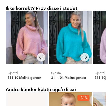
Ikke korrekt? Prøv disse i stedet
Gjestal
Gjestal
Gjestal
311-10 Melina genser
311-10k Melina genser
311-10j
Andre kunder købte også disse
-31%