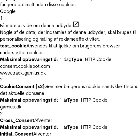
fungere optimalt uden disse cookies.
Google
1
Få mere at vide om denne udbyder
Nogle af de data, der indsamles af denne udbyder, skal bruges til
personalisering og måling af reklameeffektivitet.
test_cookie
Anvendes til at tjekke om brugerens browser
understøtter cookies.
Maksimal opbevaringstid
: 1 dag
Type
: HTTP Cookie
consent.cookiebot.com
www.track.garnius.dk
2
CookieConsent [x2]
Gemmer brugerens cookie-samtykke-tilstand
det aktuelle domæne.
Maksimal opbevaringstid
: 1 år
Type
: HTTP Cookie
garnius.dk
2
Cross_Consent
Afventer
Maksimal opbevaringstid
: 1 år
Type
: HTTP Cookie
Initial_Consent
Afventer