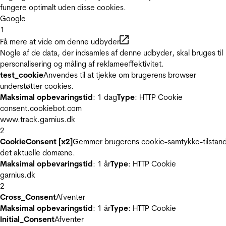
fungere optimalt uden disse cookies.
Google
1
Få mere at vide om denne udbyder
Nogle af de data, der indsamles af denne udbyder, skal bruges til
personalisering og måling af reklameeffektivitet.
test_cookie
Anvendes til at tjekke om brugerens browser
understøtter cookies.
Maksimal opbevaringstid
: 1 dag
Type
: HTTP Cookie
consent.cookiebot.com
www.track.garnius.dk
2
CookieConsent [x2]
Gemmer brugerens cookie-samtykke-tilstand
det aktuelle domæne.
Maksimal opbevaringstid
: 1 år
Type
: HTTP Cookie
garnius.dk
2
Cross_Consent
Afventer
Maksimal opbevaringstid
: 1 år
Type
: HTTP Cookie
Initial_Consent
Afventer