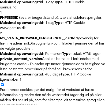
Maksimal opbevaringstid
: 1 dag
Type
: HTTP Cookie
garnius.no
1
PHPSESSID
Bevarer brugertilstand på tværs af sideforespørgsler.
Maksimal opbevaringstid
: 1 dag
Type
: HTTP Cookie
www.garnius.dk
2
M2_VENIA_BROWSER_PERSISTENCE__cartId
Nødvendig for
hjemmesidens indkøbsvogns-funktion. Tillader hjemmesiden at hus
de valgte produkter.
Maksimal opbevaringstid
: Permanent
Type
: Lokalt HTML-lager
private_content_version
Cookien benyttes i forbindelse med
brugerens cache - En cache optimerer hjemmesidens hastighed ve
laste bestemte procedurer på forhånd i browserens cache.
Maksimal opbevaringstid
: 400 dage
Type
: HTTP Cookie
Egenskaber
1
Præference-cookies gør det muligt for et websted at huske
information og ændre den måde webstedet tager sig ud på eller
måden det ser ud på, som for eksempel dit foretrukne sprog eller