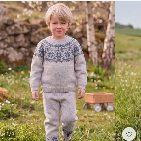
1
/
3