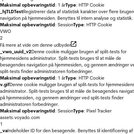
Maksimal opbevaringstid
: 1 år
Type
: HTTP Cookie
_hjTLDTest
Registrerer data af statistisk karakter over flere bruger
navigation på hjemmesiden. Benyttes til intern analyse og statistik.
Maksimal opbevaringstid
: Session
Type
: HTTP Cookie
VWO
2
Få mere at vide om denne udbyder
_vwo_uuid_v2
Denne cookie muliggør brugen af split-tests for
hjemmesidens administrator. Split-tests bruges til at måle de
besøgendes navigation på hjemmesiden, og gennem ændringer v
split-tests finder administratoren forbedringer.
Maksimal opbevaringstid
: 1 år
Type
: HTTP Cookie
v.gif
Denne cookie muliggør brugen af split-tests for hjemmesiden
administrator. Split-tests bruges til at måle de besøgendes navigat
på hjemmesiden, og gennem ændringer ved split-tests finder
administratoren forbedringer.
Maksimal opbevaringstid
: Session
Type
: Pixel Tracker
assets.voyado.com
1
_va
Indeholder ID for den besøgende. Benyttes til identificering af