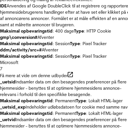
IDE
Anvendes af Google DoubleClick til at registrere og rapporter
hjemmesidebrugerens handlinger efter at have set eller klikket på
af annoncørens annoncer. Formålet er at måle effekten af en ann
samt at målrette annoncer til brugeren.
Maksimal opbevaringstid
: 400 dage
Type
: HTTP Cookie
gmp\conversion#
Afventer
Maksimal opbevaringstid
: Session
Type
: Pixel Tracker
ddm/activity/src=#
Afventer
Maksimal opbevaringstid
: Session
Type
: Pixel Tracker
Microsoft
7
Få mere at vide om denne udbyder
_uetsid
Indsamler data om den besøgendes præferencer på flere
hjemmesider - benyttes til at optimere hjemmesidens annonce-
relevans i forhold til den specifikke besøgende.
Maksimal opbevaringstid
: Permanent
Type
: Lokalt HTML-lager
_uetsid_exp
Indeholder udløbsdatoen for cookie med samme nav
Maksimal opbevaringstid
: Permanent
Type
: Lokalt HTML-lager
_uetvid
Indsamler data om den besøgendes præferencer på flere
hjemmesider - benyttes til at optimere hjemmesidens annonce-