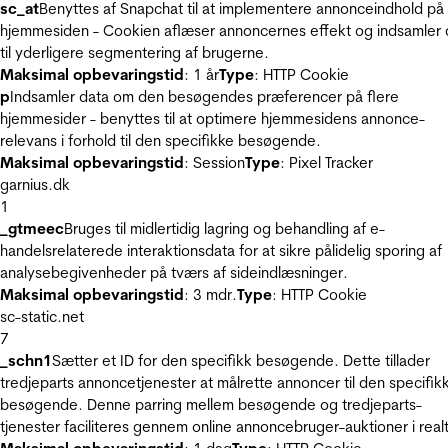
sc_at
Benyttes af Snapchat til at implementere annonceindhold på
hjemmesiden - Cookien aflæser annoncernes effekt og indsamler 
til yderligere segmentering af brugerne.
Maksimal opbevaringstid
: 1 år
Type
: HTTP Cookie
p
Indsamler data om den besøgendes præferencer på flere
hjemmesider - benyttes til at optimere hjemmesidens annonce-
relevans i forhold til den specifikke besøgende.
Maksimal opbevaringstid
: Session
Type
: Pixel Tracker
garnius.dk
1
_gtmeec
Bruges til midlertidig lagring og behandling af e-
handelsrelaterede interaktionsdata for at sikre pålidelig sporing af
analysebegivenheder på tværs af sideindlæsninger.
Maksimal opbevaringstid
: 3 mdr.
Type
: HTTP Cookie
sc-static.net
7
_schn1
Sætter et ID for den specifikk besøgende. Dette tillader
tredjeparts annoncetjenester at målrette annoncer til den specifik
besøgende. Denne parring mellem besøgende og tredjeparts-
tjenester faciliteres gennem online annoncebruger-auktioner i realt