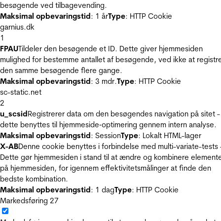
besøgende ved tilbagevending.
Maksimal opbevaringstid
: 1 år
Type
: HTTP Cookie
garnius.dk
1
FPAU
Tildeler den besøgende et ID. Dette giver hjemmesiden
mulighed for bestemme antallet af besøgende, ved ikke at registr
den samme besøgende flere gange.
Maksimal opbevaringstid
: 3 mdr.
Type
: HTTP Cookie
sc-static.net
2
u_scsid
Registrerer data om den besøgendes navigation på sitet -
dette benyttes til hjemmeside‐optimering gennem intern analyse.
Maksimal opbevaringstid
: Session
Type
: Lokalt HTML-lager
X-AB
Denne cookie benyttes i forbindelse med multi-variate-tests 
Dette gør hjemmesiden i stand til at ændre og kombinere element
på hjemmesiden, for igennem effektivitetsmålinger at finde den
bedste kombination.
Maksimal opbevaringstid
: 1 dag
Type
: HTTP Cookie
Markedsføring
27