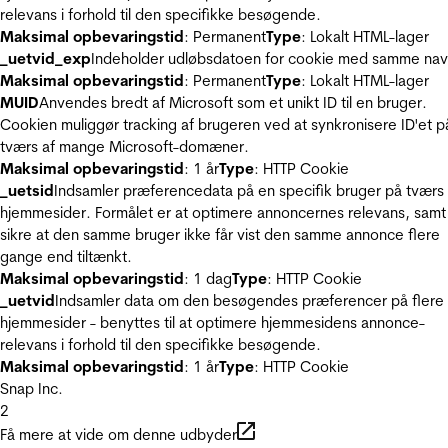
relevans i forhold til den specifikke besøgende.
Maksimal opbevaringstid
: Permanent
Type
: Lokalt HTML-lager
_uetvid_exp
Indeholder udløbsdatoen for cookie med samme nav
Maksimal opbevaringstid
: Permanent
Type
: Lokalt HTML-lager
MUID
Anvendes bredt af Microsoft som et unikt ID til en bruger.
Cookien muliggør tracking af brugeren ved at synkronisere ID'et p
tværs af mange Microsoft-domæner.
Maksimal opbevaringstid
: 1 år
Type
: HTTP Cookie
_uetsid
Indsamler præferencedata på en specifik bruger på tværs 
hjemmesider. Formålet er at optimere annoncernes relevans, samt
sikre at den samme bruger ikke får vist den samme annonce flere
gange end tiltænkt.
Maksimal opbevaringstid
: 1 dag
Type
: HTTP Cookie
_uetvid
Indsamler data om den besøgendes præferencer på flere
hjemmesider - benyttes til at optimere hjemmesidens annonce-
relevans i forhold til den specifikke besøgende.
Maksimal opbevaringstid
: 1 år
Type
: HTTP Cookie
Snap Inc.
2
Få mere at vide om denne udbyder