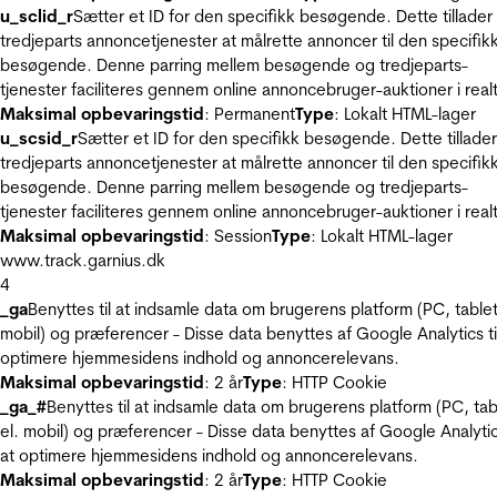
u_sclid_r
Sætter et ID for den specifikk besøgende. Dette tillader
tredjeparts annoncetjenester at målrette annoncer til den specifik
besøgende. Denne parring mellem besøgende og tredjeparts-
tjenester faciliteres gennem online annoncebruger-auktioner i realt
Maksimal opbevaringstid
: Permanent
Type
: Lokalt HTML-lager
u_scsid_r
Sætter et ID for den specifikk besøgende. Dette tillader
tredjeparts annoncetjenester at målrette annoncer til den specifik
besøgende. Denne parring mellem besøgende og tredjeparts-
tjenester faciliteres gennem online annoncebruger-auktioner i realt
Maksimal opbevaringstid
: Session
Type
: Lokalt HTML-lager
www.track.garnius.dk
4
_ga
Benyttes til at indsamle data om brugerens platform (PC, tablet
mobil) og præferencer - Disse data benyttes af Google Analytics til
optimere hjemmesidens indhold og annoncerelevans.
Maksimal opbevaringstid
: 2 år
Type
: HTTP Cookie
_ga_#
Benyttes til at indsamle data om brugerens platform (PC, tab
el. mobil) og præferencer - Disse data benyttes af Google Analytics
at optimere hjemmesidens indhold og annoncerelevans.
Maksimal opbevaringstid
: 2 år
Type
: HTTP Cookie