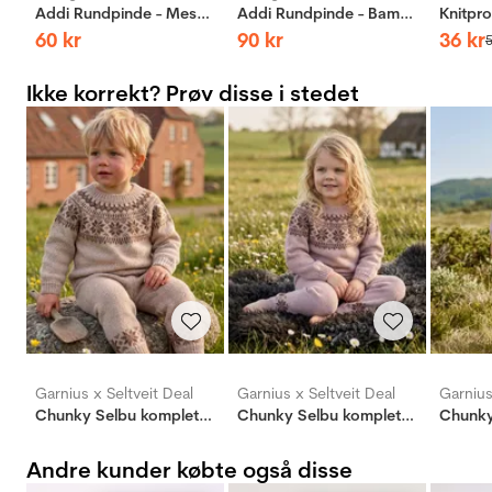
Addi Rundpinde - Messing
Addi Rundpinde - Bambus
60
kr
90
kr
36
kr
Ikke korrekt? Prøv disse i stedet
Garnius x Seltveit Deal
Garnius x Seltveit Deal
Garnius
Chunky Selbu komplett pakkedeal
Chunky Selbu komplett pakkedeal
Andre kunder købte også disse