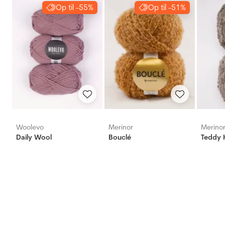
Op til -55%
Op til -51%
Woolevo
Merinor
Merino
Daily Wool
Bouclé
Teddy H