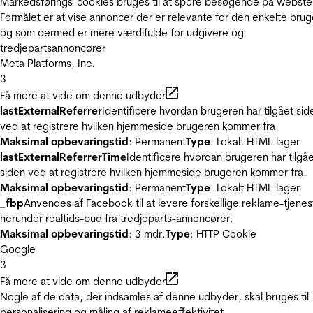
Markedsførings-cookies bruges til at spore besøgende på webste
Formålet er at vise annoncer der er relevante for den enkelte brug
og som dermed er mere værdifulde for udgivere og
tredjepartsannoncører
Meta Platforms, Inc.
3
Få mere at vide om denne udbyder
lastExternalReferrer
Identificere hvordan brugeren har tilgået sid
ved at registrere hvilken hjemmeside brugeren kommer fra.
Maksimal opbevaringstid
: Permanent
Type
: Lokalt HTML-lager
lastExternalReferrerTime
Identificere hvordan brugeren har tilgå
siden ved at registrere hvilken hjemmeside brugeren kommer fra.
Maksimal opbevaringstid
: Permanent
Type
: Lokalt HTML-lager
_fbp
Anvendes af Facebook til at levere forskellige reklame-tjenes
herunder realtids-bud fra tredjeparts-annoncører.
Maksimal opbevaringstid
: 3 mdr.
Type
: HTTP Cookie
Google
3
Få mere at vide om denne udbyder
Nogle af de data, der indsamles af denne udbyder, skal bruges til
personalisering og måling af reklameeffektivitet.