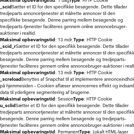
Maksimal opbevaringstid
: 1 dag
Type
: HTTP Cookie
_scid
Sætter et ID for den specifikke besøgende. Dette tillader
tredjeparts annoncetjenester at målrette annoncer til den
specifikke besøgende. Denne parring mellem besøgende og
tredjeparts-tjenester faciliteres gennem online annoncebruger-
auktioner i realtid.
Maksimal opbevaringstid
: 13 mdr.
Type
: HTTP Cookie
_scid_r
Sætter et ID for den specifikk besøgende. Dette tillader
tredjeparts annoncetjenester at målrette annoncer til den specifik
besøgende. Denne parring mellem besøgende og tredjeparts-
tjenester faciliteres gennem online annoncebruger-auktioner i realt
Maksimal opbevaringstid
: 13 mdr.
Type
: HTTP Cookie
_screload
Benyttes af Snapchat til at implementere annonceindho
på hjemmesiden - Cookien aflæser annoncernes effekt og indsaml
data til yderligere segmentering af brugerne.
Maksimal opbevaringstid
: Session
Type
: HTTP Cookie
u_sclid
Sætter et ID for den specifikk besøgende. Dette tillader
tredjeparts annoncetjenester at målrette annoncer til den specifik
besøgende. Denne parring mellem besøgende og tredjeparts-
tjenester faciliteres gennem online annoncebruger-auktioner i realt
Maksimal opbevaringstid
: Permanent
Type
: Lokalt HTML-lager