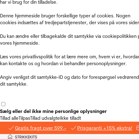
har vi brug for din tilladelse.
Denne hjemmeside bruger forskellige typer af cookies. Nogen
cookies indsættes af tredjepartstjenester, der vises på vores sider
Du kan ændre eller tilbagekalde dit samtykke via cookiepolitikken 
vores hjemmeside.
Læs vores privatlivspolitik for at lære mere om, hvem vi er, hvorda
kan kontakte os og hvordan vi behandler personoplysninger.
Angiv venligst dit samtykke-ID og dato for forespørgsel vedrøren
dit samtykke.
Sælg eller del ikke mine personlige oplysninger
Tillad alle
Tilpas
Tillad udvalgte
Ikke tilladt
Gratis fragt over 599,-
Prisgaranti +15% ekstra!
Hjem
STRIKKEKITS
>