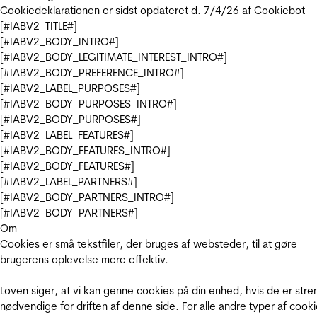
Cookiedeklarationen er sidst opdateret d. 7/4/26 af
Cookiebot
[#IABV2_TITLE#]
[#IABV2_BODY_INTRO#]
[#IABV2_BODY_LEGITIMATE_INTEREST_INTRO#]
[#IABV2_BODY_PREFERENCE_INTRO#]
[#IABV2_LABEL_PURPOSES#]
[#IABV2_BODY_PURPOSES_INTRO#]
[#IABV2_BODY_PURPOSES#]
[#IABV2_LABEL_FEATURES#]
[#IABV2_BODY_FEATURES_INTRO#]
[#IABV2_BODY_FEATURES#]
[#IABV2_LABEL_PARTNERS#]
[#IABV2_BODY_PARTNERS_INTRO#]
[#IABV2_BODY_PARTNERS#]
Om
Cookies er små tekstfiler, der bruges af websteder, til at gøre
brugerens oplevelse mere effektiv.
Loven siger, at vi kan genne cookies på din enhed, hvis de er stre
nødvendige for driften af denne side. For alle andre typer af cooki