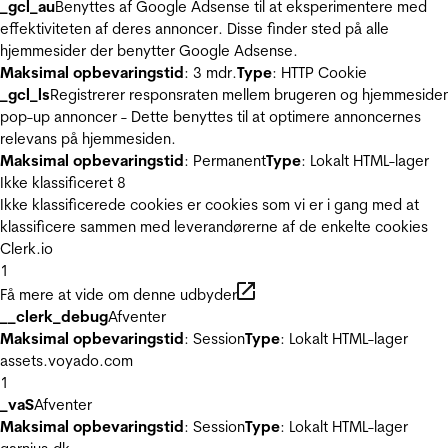
_gcl_au
Benyttes af Google Adsense til at eksperimentere med
effektiviteten af deres annoncer. Disse finder sted på alle
hjemmesider der benytter Google Adsense.
Maksimal opbevaringstid
: 3 mdr.
Type
: HTTP Cookie
_gcl_ls
Registrerer responsraten mellem brugeren og hjemmeside
pop-up annoncer - Dette benyttes til at optimere annoncernes
relevans på hjemmesiden.
Maksimal opbevaringstid
: Permanent
Type
: Lokalt HTML-lager
Ikke klassificeret
8
Ikke klassificerede cookies er cookies som vi er i gang med at
klassificere sammen med leverandørerne af de enkelte cookies
Clerk.io
1
Få mere at vide om denne udbyder
__clerk_debug
Afventer
Maksimal opbevaringstid
: Session
Type
: Lokalt HTML-lager
assets.voyado.com
1
_vaS
Afventer
Maksimal opbevaringstid
: Session
Type
: Lokalt HTML-lager