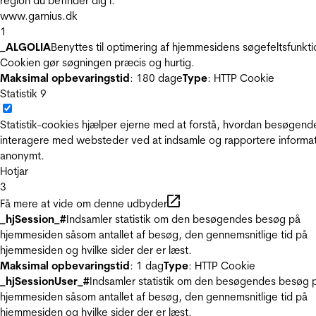
region du befinder dig i.
www.garnius.dk
1
_ALGOLIA
Benyttes til optimering af hjemmesidens søgefeltsfunkti
Cookien gør søgningen præcis og hurtig.
Maksimal opbevaringstid
: 180 dage
Type
: HTTP Cookie
Statistik
9
Statistik-cookies hjælper ejerne med at forstå, hvordan besøgend
interagere med websteder ved at indsamle og rapportere informa
anonymt.
Hotjar
3
Få mere at vide om denne udbyder
_hjSession_#
Indsamler statistik om den besøgendes besøg på
hjemmesiden såsom antallet af besøg, den gennemsnitlige tid på
hjemmesiden og hvilke sider der er læst.
Maksimal opbevaringstid
: 1 dag
Type
: HTTP Cookie
_hjSessionUser_#
Indsamler statistik om den besøgendes besøg 
hjemmesiden såsom antallet af besøg, den gennemsnitlige tid på
hjemmesiden og hvilke sider der er læst.