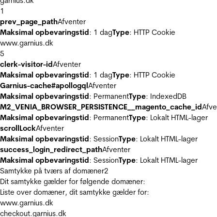
garnius.dk
1
prev_page_path
Afventer
Maksimal opbevaringstid
: 1 dag
Type
: HTTP Cookie
www.garnius.dk
5
clerk-visitor-id
Afventer
Maksimal opbevaringstid
: 1 dag
Type
: HTTP Cookie
Garnius-cache#apollogql
Afventer
Maksimal opbevaringstid
: Permanent
Type
: IndexedDB
M2_VENIA_BROWSER_PERSISTENCE__magento_cache_id
Afve
Maksimal opbevaringstid
: Permanent
Type
: Lokalt HTML-lager
scrollLock
Afventer
Maksimal opbevaringstid
: Session
Type
: Lokalt HTML-lager
success_login_redirect_path
Afventer
Maksimal opbevaringstid
: Session
Type
: Lokalt HTML-lager
Samtykke på tværs af domæner
2
Dit samtykke gælder for følgende domæner:
Liste over domæner, dit samtykke gælder for:
www.garnius.dk
checkout.garnius.dk