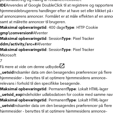
IDE
Anvendes af Google DoubleClick til at registrere og rapporter
hjemmesidebrugerens handlinger efter at have set eller klikket på
af annoncørens annoncer. Formålet er at måle effekten af en ann
samt at målrette annoncer til brugeren.
Maksimal opbevaringstid
: 400 dage
Type
: HTTP Cookie
gmp\conversion#
Afventer
Maksimal opbevaringstid
: Session
Type
: Pixel Tracker
ddm/activity/src=#
Afventer
Maksimal opbevaringstid
: Session
Type
: Pixel Tracker
Microsoft
7
Få mere at vide om denne udbyder
_uetsid
Indsamler data om den besøgendes præferencer på flere
hjemmesider - benyttes til at optimere hjemmesidens annonce-
relevans i forhold til den specifikke besøgende.
Maksimal opbevaringstid
: Permanent
Type
: Lokalt HTML-lager
_uetsid_exp
Indeholder udløbsdatoen for cookie med samme nav
Maksimal opbevaringstid
: Permanent
Type
: Lokalt HTML-lager
_uetvid
Indsamler data om den besøgendes præferencer på flere
hjemmesider - benyttes til at optimere hjemmesidens annonce-