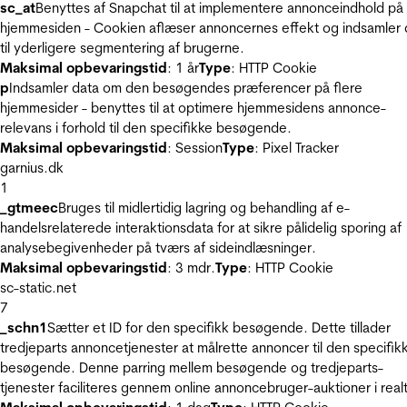
sc_at
Benyttes af Snapchat til at implementere annonceindhold på
hjemmesiden - Cookien aflæser annoncernes effekt og indsamler 
til yderligere segmentering af brugerne.
Maksimal opbevaringstid
: 1 år
Type
: HTTP Cookie
p
Indsamler data om den besøgendes præferencer på flere
hjemmesider - benyttes til at optimere hjemmesidens annonce-
relevans i forhold til den specifikke besøgende.
Maksimal opbevaringstid
: Session
Type
: Pixel Tracker
garnius.dk
1
_gtmeec
Bruges til midlertidig lagring og behandling af e-
handelsrelaterede interaktionsdata for at sikre pålidelig sporing af
analysebegivenheder på tværs af sideindlæsninger.
Maksimal opbevaringstid
: 3 mdr.
Type
: HTTP Cookie
sc-static.net
7
_schn1
Sætter et ID for den specifikk besøgende. Dette tillader
tredjeparts annoncetjenester at målrette annoncer til den specifik
besøgende. Denne parring mellem besøgende og tredjeparts-
tjenester faciliteres gennem online annoncebruger-auktioner i realt