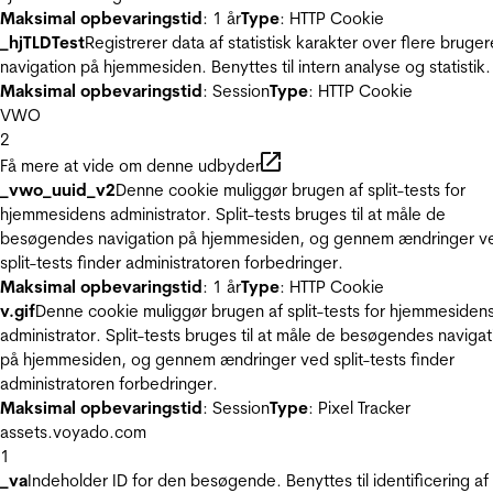
Maksimal opbevaringstid
: 1 år
Type
: HTTP Cookie
_hjTLDTest
Registrerer data af statistisk karakter over flere bruger
navigation på hjemmesiden. Benyttes til intern analyse og statistik.
Maksimal opbevaringstid
: Session
Type
: HTTP Cookie
VWO
2
Få mere at vide om denne udbyder
_vwo_uuid_v2
Denne cookie muliggør brugen af split-tests for
hjemmesidens administrator. Split-tests bruges til at måle de
besøgendes navigation på hjemmesiden, og gennem ændringer v
split-tests finder administratoren forbedringer.
Maksimal opbevaringstid
: 1 år
Type
: HTTP Cookie
v.gif
Denne cookie muliggør brugen af split-tests for hjemmesiden
administrator. Split-tests bruges til at måle de besøgendes navigat
på hjemmesiden, og gennem ændringer ved split-tests finder
administratoren forbedringer.
Maksimal opbevaringstid
: Session
Type
: Pixel Tracker
assets.voyado.com
1
_va
Indeholder ID for den besøgende. Benyttes til identificering af