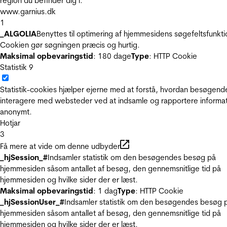
region du befinder dig i.
www.garnius.dk
1
_ALGOLIA
Benyttes til optimering af hjemmesidens søgefeltsfunkti
Cookien gør søgningen præcis og hurtig.
Maksimal opbevaringstid
: 180 dage
Type
: HTTP Cookie
Statistik
9
Statistik-cookies hjælper ejerne med at forstå, hvordan besøgend
interagere med websteder ved at indsamle og rapportere informa
anonymt.
Hotjar
3
Få mere at vide om denne udbyder
_hjSession_#
Indsamler statistik om den besøgendes besøg på
hjemmesiden såsom antallet af besøg, den gennemsnitlige tid på
hjemmesiden og hvilke sider der er læst.
Maksimal opbevaringstid
: 1 dag
Type
: HTTP Cookie
_hjSessionUser_#
Indsamler statistik om den besøgendes besøg 
hjemmesiden såsom antallet af besøg, den gennemsnitlige tid på
hjemmesiden og hvilke sider der er læst.