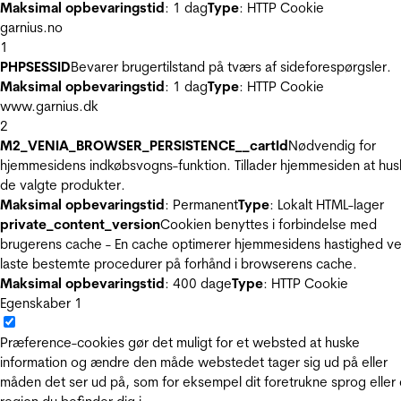
Maksimal opbevaringstid
: 1 dag
Type
: HTTP Cookie
garnius.no
1
PHPSESSID
Bevarer brugertilstand på tværs af sideforespørgsler.
Maksimal opbevaringstid
: 1 dag
Type
: HTTP Cookie
www.garnius.dk
2
M2_VENIA_BROWSER_PERSISTENCE__cartId
Nødvendig for
hjemmesidens indkøbsvogns-funktion. Tillader hjemmesiden at hus
de valgte produkter.
Maksimal opbevaringstid
: Permanent
Type
: Lokalt HTML-lager
private_content_version
Cookien benyttes i forbindelse med
brugerens cache - En cache optimerer hjemmesidens hastighed ve
laste bestemte procedurer på forhånd i browserens cache.
Maksimal opbevaringstid
: 400 dage
Type
: HTTP Cookie
Egenskaber
1
Præference-cookies gør det muligt for et websted at huske
information og ændre den måde webstedet tager sig ud på eller
måden det ser ud på, som for eksempel dit foretrukne sprog eller