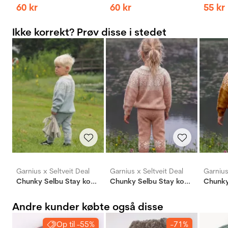
60
kr
60
kr
55
kr
Ikke korrekt? Prøv disse i stedet
Garnius x Seltveit Deal
Garnius x Seltveit Deal
Garnius
Chunky Selbu Stay komplett pakkedeal
Chunky Selbu Stay komplett pakkedeal
Andre kunder købte også disse
Op til -55%
-71%