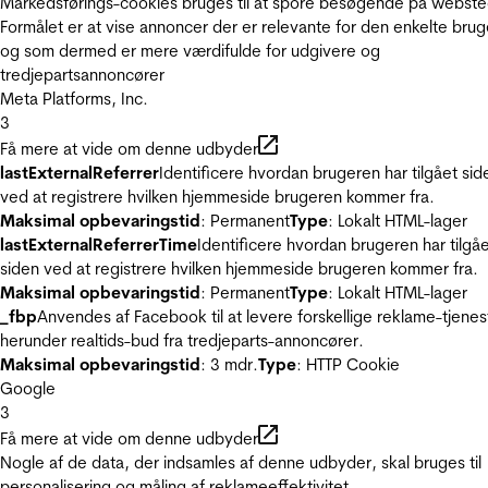
Markedsførings-cookies bruges til at spore besøgende på webste
Formålet er at vise annoncer der er relevante for den enkelte brug
og som dermed er mere værdifulde for udgivere og
tredjepartsannoncører
Meta Platforms, Inc.
3
Få mere at vide om denne udbyder
lastExternalReferrer
Identificere hvordan brugeren har tilgået sid
ved at registrere hvilken hjemmeside brugeren kommer fra.
Maksimal opbevaringstid
: Permanent
Type
: Lokalt HTML-lager
lastExternalReferrerTime
Identificere hvordan brugeren har tilgå
siden ved at registrere hvilken hjemmeside brugeren kommer fra.
Maksimal opbevaringstid
: Permanent
Type
: Lokalt HTML-lager
_fbp
Anvendes af Facebook til at levere forskellige reklame-tjenes
herunder realtids-bud fra tredjeparts-annoncører.
Maksimal opbevaringstid
: 3 mdr.
Type
: HTTP Cookie
Google
3
Få mere at vide om denne udbyder
Nogle af de data, der indsamles af denne udbyder, skal bruges til
personalisering og måling af reklameeffektivitet.