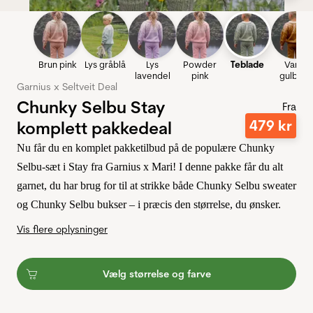
Brun pink
Lys gråblå
Lys
Powder
Teblade
Varm
lavendel
pink
gulbrun
Garnius x Seltveit Deal
Chunky Selbu Stay
Fra
479
kr
komplett pakkedeal
Nu får du en komplet pakketilbud på de populære Chunky
Selbu-sæt i Stay fra Garnius x Mari! I denne pakke får du alt
garnet, du har brug for til at strikke både Chunky Selbu sweater
og Chunky Selbu bukser – i præcis den størrelse, du ønsker.
Vis flere oplysninger
Vælg størrelse og farve