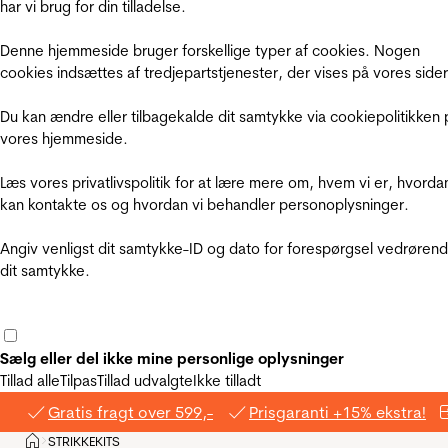
har vi brug for din tilladelse.
Denne hjemmeside bruger forskellige typer af cookies. Nogen
cookies indsættes af tredjepartstjenester, der vises på vores sider
Du kan ændre eller tilbagekalde dit samtykke via cookiepolitikken 
vores hjemmeside.
Læs vores privatlivspolitik for at lære mere om, hvem vi er, hvorda
kan kontakte os og hvordan vi behandler personoplysninger.
Angiv venligst dit samtykke-ID og dato for forespørgsel vedrøren
dit samtykke.
Sælg eller del ikke mine personlige oplysninger
Tillad alle
Tilpas
Tillad udvalgte
Ikke tilladt
Gratis fragt over 599,-
Prisgaranti +15% ekstra!
Hjem
STRIKKEKITS
>