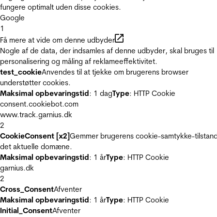
fungere optimalt uden disse cookies.
Google
1
Få mere at vide om denne udbyder
Nogle af de data, der indsamles af denne udbyder, skal bruges til
personalisering og måling af reklameeffektivitet.
test_cookie
Anvendes til at tjekke om brugerens browser
understøtter cookies.
Maksimal opbevaringstid
: 1 dag
Type
: HTTP Cookie
consent.cookiebot.com
www.track.garnius.dk
2
CookieConsent [x2]
Gemmer brugerens cookie-samtykke-tilstand
det aktuelle domæne.
Maksimal opbevaringstid
: 1 år
Type
: HTTP Cookie
garnius.dk
2
Cross_Consent
Afventer
Maksimal opbevaringstid
: 1 år
Type
: HTTP Cookie
Initial_Consent
Afventer