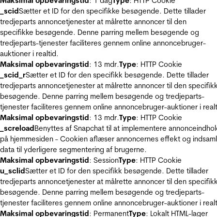
Maksimal opbevaringstid
: 1 dag
Type
: HTTP Cookie
_scid
Sætter et ID for den specifikke besøgende. Dette tillader
tredjeparts annoncetjenester at målrette annoncer til den
specifikke besøgende. Denne parring mellem besøgende og
tredjeparts-tjenester faciliteres gennem online annoncebruger-
auktioner i realtid.
Maksimal opbevaringstid
: 13 mdr.
Type
: HTTP Cookie
_scid_r
Sætter et ID for den specifikk besøgende. Dette tillader
tredjeparts annoncetjenester at målrette annoncer til den specifik
besøgende. Denne parring mellem besøgende og tredjeparts-
tjenester faciliteres gennem online annoncebruger-auktioner i realt
Maksimal opbevaringstid
: 13 mdr.
Type
: HTTP Cookie
_screload
Benyttes af Snapchat til at implementere annonceindho
på hjemmesiden - Cookien aflæser annoncernes effekt og indsaml
data til yderligere segmentering af brugerne.
Maksimal opbevaringstid
: Session
Type
: HTTP Cookie
u_sclid
Sætter et ID for den specifikk besøgende. Dette tillader
tredjeparts annoncetjenester at målrette annoncer til den specifik
besøgende. Denne parring mellem besøgende og tredjeparts-
tjenester faciliteres gennem online annoncebruger-auktioner i realt
Maksimal opbevaringstid
: Permanent
Type
: Lokalt HTML-lager