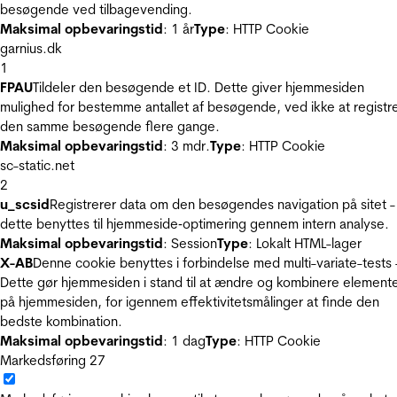
besøgende ved tilbagevending.
Maksimal opbevaringstid
: 1 år
Type
: HTTP Cookie
garnius.dk
1
FPAU
Tildeler den besøgende et ID. Dette giver hjemmesiden
mulighed for bestemme antallet af besøgende, ved ikke at registr
den samme besøgende flere gange.
Maksimal opbevaringstid
: 3 mdr.
Type
: HTTP Cookie
sc-static.net
2
u_scsid
Registrerer data om den besøgendes navigation på sitet -
dette benyttes til hjemmeside‐optimering gennem intern analyse.
Maksimal opbevaringstid
: Session
Type
: Lokalt HTML-lager
X-AB
Denne cookie benyttes i forbindelse med multi-variate-tests 
Dette gør hjemmesiden i stand til at ændre og kombinere element
på hjemmesiden, for igennem effektivitetsmålinger at finde den
bedste kombination.
Maksimal opbevaringstid
: 1 dag
Type
: HTTP Cookie
Markedsføring
27