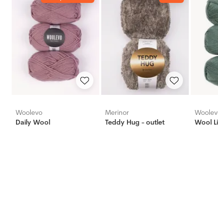
Woolevo
Merinor
Woolev
Daily Wool
Teddy Hug - outlet
Wool L