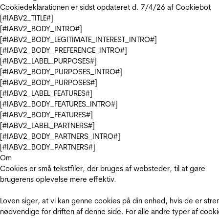
Cookiedeklarationen er sidst opdateret d. 7/4/26 af
Cookiebot
[#IABV2_TITLE#]
[#IABV2_BODY_INTRO#]
[#IABV2_BODY_LEGITIMATE_INTEREST_INTRO#]
[#IABV2_BODY_PREFERENCE_INTRO#]
[#IABV2_LABEL_PURPOSES#]
[#IABV2_BODY_PURPOSES_INTRO#]
[#IABV2_BODY_PURPOSES#]
[#IABV2_LABEL_FEATURES#]
[#IABV2_BODY_FEATURES_INTRO#]
[#IABV2_BODY_FEATURES#]
[#IABV2_LABEL_PARTNERS#]
[#IABV2_BODY_PARTNERS_INTRO#]
[#IABV2_BODY_PARTNERS#]
Om
Cookies er små tekstfiler, der bruges af websteder, til at gøre
brugerens oplevelse mere effektiv.
Loven siger, at vi kan genne cookies på din enhed, hvis de er stre
nødvendige for driften af denne side. For alle andre typer af cooki