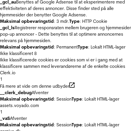
_gcl_au
Benyttes af Google Adsense til at eksperimentere med
effektiviteten af deres annoncer. Disse finder sted på alle
hjemmesider der benytter Google Adsense.
Maksimal opbevaringstid
: 3 mdr.
Type
: HTTP Cookie
_gcl_ls
Registrerer responsraten mellem brugeren og hjemmeside
pop-up annoncer - Dette benyttes til at optimere annoncernes
relevans på hjemmesiden.
Maksimal opbevaringstid
: Permanent
Type
: Lokalt HTML-lager
Ikke klassificeret
8
Ikke klassificerede cookies er cookies som vi er i gang med at
klassificere sammen med leverandørerne af de enkelte cookies
Clerk.io
1
Få mere at vide om denne udbyder
__clerk_debug
Afventer
Maksimal opbevaringstid
: Session
Type
: Lokalt HTML-lager
assets.voyado.com
1
_vaS
Afventer
Maksimal opbevaringstid
: Session
Type
: Lokalt HTML-lager