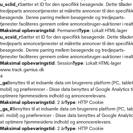
u_sclid_r
Sætter et ID for den specifikk besøgende. Dette tillader
tredjeparts annoncetjenester at målrette annoncer til den specifik
besøgende. Denne parring mellem besøgende og tredjeparts-
tjenester faciliteres gennem online annoncebruger-auktioner i realt
Maksimal opbevaringstid
: Permanent
Type
: Lokalt HTML-lager
u_scsid_r
Sætter et ID for den specifikk besøgende. Dette tillader
tredjeparts annoncetjenester at målrette annoncer til den specifik
besøgende. Denne parring mellem besøgende og tredjeparts-
tjenester faciliteres gennem online annoncebruger-auktioner i realt
Maksimal opbevaringstid
: Session
Type
: Lokalt HTML-lager
www.track.garnius.dk
4
_ga
Benyttes til at indsamle data om brugerens platform (PC, tablet
mobil) og præferencer - Disse data benyttes af Google Analytics til
optimere hjemmesidens indhold og annoncerelevans.
Maksimal opbevaringstid
: 2 år
Type
: HTTP Cookie
_ga_#
Benyttes til at indsamle data om brugerens platform (PC, tab
el. mobil) og præferencer - Disse data benyttes af Google Analytics
at optimere hjemmesidens indhold og annoncerelevans.
Maksimal opbevaringstid
: 2 år
Type
: HTTP Cookie