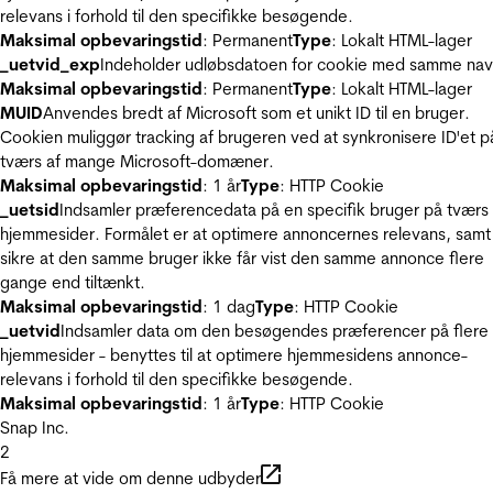
relevans i forhold til den specifikke besøgende.
Maksimal opbevaringstid
: Permanent
Type
: Lokalt HTML-lager
_uetvid_exp
Indeholder udløbsdatoen for cookie med samme nav
Maksimal opbevaringstid
: Permanent
Type
: Lokalt HTML-lager
MUID
Anvendes bredt af Microsoft som et unikt ID til en bruger.
Cookien muliggør tracking af brugeren ved at synkronisere ID'et p
tværs af mange Microsoft-domæner.
Maksimal opbevaringstid
: 1 år
Type
: HTTP Cookie
_uetsid
Indsamler præferencedata på en specifik bruger på tværs 
hjemmesider. Formålet er at optimere annoncernes relevans, samt
sikre at den samme bruger ikke får vist den samme annonce flere
gange end tiltænkt.
Maksimal opbevaringstid
: 1 dag
Type
: HTTP Cookie
_uetvid
Indsamler data om den besøgendes præferencer på flere
hjemmesider - benyttes til at optimere hjemmesidens annonce-
relevans i forhold til den specifikke besøgende.
Maksimal opbevaringstid
: 1 år
Type
: HTTP Cookie
Snap Inc.
2
Få mere at vide om denne udbyder