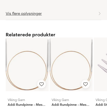
Vis flere oplysninger
Relaterede produkter
Viking Garn
Viking Garn
Viking 
Addi Rundpinne - Messing - 60cm - 3,5mm
Addi Rundpinne - Messing - 80cm - 3,5mm