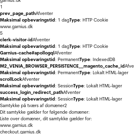
garnius.dk
1
prev_page_path
Afventer
Maksimal opbevaringstid
: 1 dag
Type
: HTTP Cookie
www.garnius.dk
5
clerk-visitor-id
Afventer
Maksimal opbevaringstid
: 1 dag
Type
: HTTP Cookie
Garnius-cache#apollogql
Afventer
Maksimal opbevaringstid
: Permanent
Type
: IndexedDB
M2_VENIA_BROWSER_PERSISTENCE__magento_cache_id
Afve
Maksimal opbevaringstid
: Permanent
Type
: Lokalt HTML-lager
scrollLock
Afventer
Maksimal opbevaringstid
: Session
Type
: Lokalt HTML-lager
success_login_redirect_path
Afventer
Maksimal opbevaringstid
: Session
Type
: Lokalt HTML-lager
Samtykke på tværs af domæner
2
Dit samtykke gælder for følgende domæner:
Liste over domæner, dit samtykke gælder for:
www.garnius.dk
checkout.garnius.dk